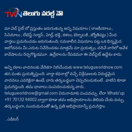
మా వెబ్ సైట్ లో ప్రస్తుతం జరుగుతున్న అన్ని విషయాల ( రాజకీయాలు ,
సినిమాలు , లేటెస్ట్ న్యూస్ , హెల్త్, భక్తి , కళలు, టెక్నాలజీ , జ్యోతిష్యం ) మీద
వార్తలు ప్రచురించడం జరుగుతుంది, సమకాలీన విషయాల పట్ల ఒక భిన్నమైన
ఆలోచనను మీ ఎదుట నివేదించడం మాత్రమే మా ప్రయత్నం, చదివే వారిలో ఆవేశ
కావేషాలను రెచ్చగొట్టడమూ.. ఉద్రేకాలను రేపడమూ ఈ వెబ్‌సైట్ ఉద్దేశం కాదు.
అన్ని రకాల వాదనలకు వేదికగా నిలిచేందుకు www.teluguworldnow.com
తన వంతు ప్రయత్నిస్తుంది. వార్తా కథనాల్లో వచ్చే విశ్లేషణలకు విరుద్ధమైన
వాదనలు ఎవరికైనా ఉంటే, వారు తర్కబద్ధంగా చెప్పదలచుకుంటే.. వాటిని కూడా
ప్రచురిస్తుంది. తమ భావాలు పంపదలచుకున్న వారు..
teluguworldnow@gmail.com చిరునామాకు పంపవచ్చు. లేదా Whats’up
+91 70132 94002 ద్వారా కూడా తమ అభిప్రాయాలను తెలియ చేయ వచ్చు,
తర్కబద్ధంగా, సంయమనంతో ఉన్న ప్రతి అభిప్రాయాన్నీ ప్రచురిస్తాం.
.. ఎడిటర్