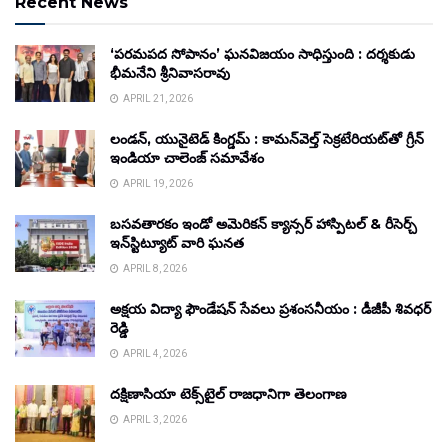
Recent News
‘పరమపద సోపానం’ ఘనవిజయం సాధిస్తుంది : దర్శకుడు
భీమనేని శ్రీనివాసరావు
APRIL 21, 2026
లండన్, యునైటెడ్ కింగ్డమ్ : కామన్‌వెల్త్ సెక్రటేరియట్‌తో గ్రీన్
ఇండియా చాలెంజ్ సమావేశం
APRIL 19, 2026
బసవతారకం ఇండో అమెరికన్ క్యాన్సర్ హాస్పిటల్ & రీసెర్చ్
ఇన్‌స్టిట్యూట్ వారి ఘనత
APRIL 8, 2026
అక్షయ విద్యా ఫౌండేషన్ సేవలు ప్రశంసనీయం : డీజీపీ శివధర్
రెడ్డి
APRIL 4, 2026
దక్షిణాసియా టెక్స్‌టైల్ రాజధానిగా తెలంగాణ
APRIL 3, 2026