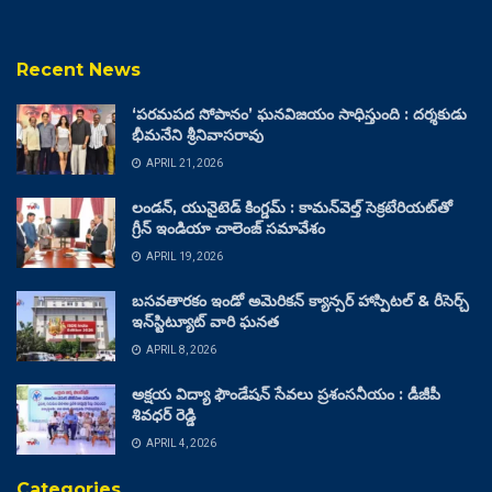
Recent News
‘పరమపద సోపానం’ ఘనవిజయం సాధిస్తుంది : దర్శకుడు
భీమనేని శ్రీనివాసరావు
APRIL 21, 2026
లండన్, యునైటెడ్ కింగ్డమ్ : కామన్‌వెల్త్ సెక్రటేరియట్‌తో
గ్రీన్ ఇండియా చాలెంజ్ సమావేశం
APRIL 19, 2026
బసవతారకం ఇండో అమెరికన్ క్యాన్సర్ హాస్పిటల్ & రీసెర్చ్
ఇన్‌స్టిట్యూట్ వారి ఘనత
APRIL 8, 2026
అక్షయ విద్యా ఫౌండేషన్ సేవలు ప్రశంసనీయం : డీజీపీ
శివధర్ రెడ్డి
APRIL 4, 2026
Categories