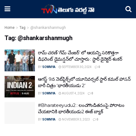
Home
Tag
@shankarshanmugh
Tag:
@shankarshanmugh
రామ్ చ‌ర‌ణ్ ‘గేమ్ చేంజర్’ లో ఆయ‌న్ని స‌రికొత్త‌గా
డిఫ‌రెంట్ డైమ‌న్ష‌న్‌లో చూస్తారు : స్టార్ డైరెక్ట‌ర్ శంక‌ర్‌
BY
SOWMYA
SEPTEMBER 30, 2024
0
ఆగ‌స్ట్ 9న నెట్‌ఫ్లిక్స్‌లో యూనివ‌ర్స‌ల్ స్టార్ క‌మ‌ల్ హాస‌న్‌
బారీ చిత్రం ‘భార‌తీయుడు 2’
BY
SOWMYA
AUGUST 4, 2024
0
#Bharateeyudu2 : లంచ‌గొండిత‌నంపై పోరాటం
చేయ‌టానికి భారతీయుడు2 ఈజ్ బ్యాక్
BY
SOWMYA
NOVEMBER 3, 2023
0