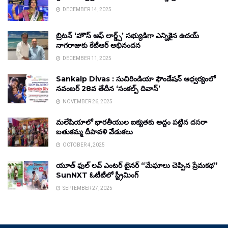
DECEMBER 14, 2025
బ్రిటన్ ‘హౌస్ ఆఫ్ లార్డ్స్’ సభ్యుడిగా ఎన్నికైన ఉదయ్
నాగరాజుకు కేటీఆర్ అభినందన
DECEMBER 11, 2025
Sankalp Divas : సుచిరిండియా ఫౌండేషన్ ఆధ్వర్యంలో
నవంబర్ 28వ తేదీన ‘సంకల్ప్ దివాస్’
NOVEMBER 26, 2025
మలేషియాలో భారతీయుల ఐక్యతకు అద్దం పట్టిన దసరా
బతుకమ్మ దీపావళి వేడుకలు
OCTOBER 4, 2025
యూత్ ఫుల్ లవ్ ఎంటర్ టైనర్ “మేఘాలు చెప్పిన ప్రేమకథ”
SunNXT ఓటీటీలో స్ట్రీమింగ్
SEPTEMBER 27, 2025