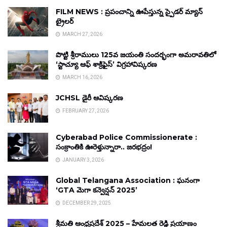
FILM NEWS : ప్రపంచాన్ని ఊపేస్తున్న స్పైడర్ మ్యాన్
ట్రైలర్
MARCH 27, 2026
పొట్టి శ్రీరాములు 125వ జయంతి సందర్భంగా అమరావతిలో
‘స్టాచ్యూ ఆఫ్ శాక్రిఫైస్’ విగ్రహావిష్కరణ
MARCH 16, 2026
JCHSL డైరీ ఆవిష్కరణ
FEBRUARY 27, 2026
Cyberabad Police Commissionerate :
సంక్రాంతికి ఊరెళ్తున్నారా.. జరభద్రం!
JANUARY 3, 2026
Global Telangana Association : ఘనంగా
‘GTA మెగా కన్వెన్షన్ 2025’
DECEMBER 29, 2025
శ్రీమతి ఆంధ్రప్రదేశ్ 2025 – హేమలత రెడ్డి ప్రయాణం