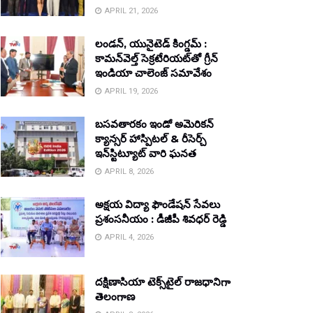
APRIL 21, 2026
లండన్, యునైటెడ్ కింగ్డమ్ :
కామన్‌వెల్త్ సెక్రటేరియట్‌తో గ్రీన్
ఇండియా చాలెంజ్ సమావేశం
APRIL 19, 2026
బసవతారకం ఇండో అమెరికన్
క్యాన్సర్ హాస్పిటల్ & రీసెర్చ్
ఇన్‌స్టిట్యూట్ వారి ఘనత
APRIL 8, 2026
అక్షయ విద్యా ఫౌండేషన్ సేవలు
ప్రశంసనీయం : డీజీపీ శివధర్ రెడ్డి
APRIL 4, 2026
దక్షిణాసియా టెక్స్‌టైల్ రాజధానిగా
తెలంగాణ