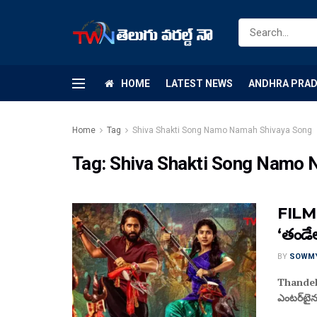
HOME
LATEST NEWS
ANDHRA PRA
Home
Tag
Shiva Shakti Song Namo Namah Shivaya Song
Tag:
Shiva Shakti Song Namo 
FILM 
‘తండేల
BY
SOWM
Thandel 
ఎంటర్‌టైన