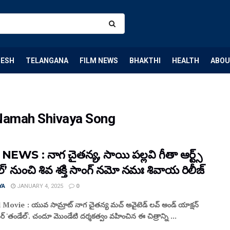
DESH
TELANGANA
FILM NEWS
BHAKTHI
HEALTH
ABOU
Namah Shivaya Song
NEWS : నాగ చైతన్య, సాయి పల్లవి గీతా ఆర్ట్స్
్’ నుంచి శివ శక్తి సాంగ్ నమో నమః శివాయ రిలీజ్
YA
JANUARY 4, 2025
0
Movie : యువ సామ్రాట్ నాగ చైతన్య మచ్ అవైటెడ్ లవ్ అండ్ యాక్షన్
ర్ 'తండేల్'. చందూ మొండేటి దర్శకత్వం వహించిన ఈ చిత్రాన్ని ...