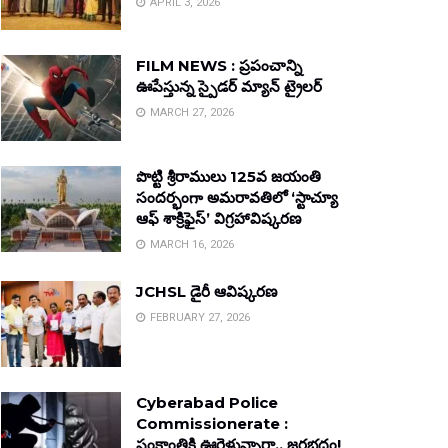
APRIL 3, 2026
FILM NEWS : ప్రపంచాన్ని
ఊపేస్తున్న స్పైడర్ మ్యాన్ ట్రైలర్
MARCH 27, 2026
పొట్టి శ్రీరాములు 125వ జయంతి
సందర్భంగా అమరావతిలో ‘స్టాచ్యూ
ఆఫ్ శాక్రిఫైస్’ విగ్రహావిష్కరణ
MARCH 16, 2026
JCHSL డైరీ ఆవిష్కరణ
FEBRUARY 27, 2026
Cyberabad Police
Commissionerate :
సంక్రాంతికి ఊరెళ్తున్నారా.. జరభద్రం!