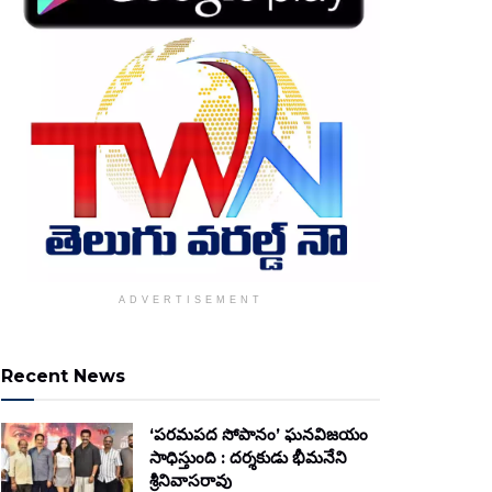
ADVERTISEMENT
Recent News
‘పరమపద సోపానం’ ఘనవిజయం
సాధిస్తుంది : దర్శకుడు భీమనేని
శ్రీనివాసరావు