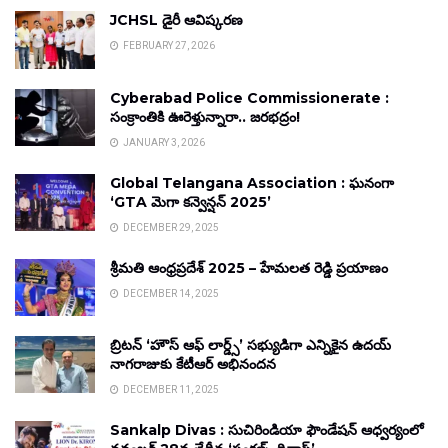
JCHSL డైరీ ఆవిష్కరణ
FEBRUARY 27, 2026
Cyberabad Police Commissionerate :
సంక్రాంతికి ఊరెళ్తున్నారా.. జరభద్రం!
JANUARY 3, 2026
Global Telangana Association : ఘనంగా
‘GTA మెగా కన్వెన్షన్ 2025’
DECEMBER 29, 2025
శ్రీమతి ఆంధ్రప్రదేశ్ 2025 – హేమలత రెడ్డి ప్రయాణం
DECEMBER 14, 2025
బ్రిటన్ ‘హౌస్ ఆఫ్ లార్డ్స్’ సభ్యుడిగా ఎన్నికైన ఉదయ్
నాగరాజుకు కేటీఆర్ అభినందన
DECEMBER 11, 2025
Sankalp Divas : సుచిరిండియా ఫౌండేషన్ ఆధ్వర్యంలో