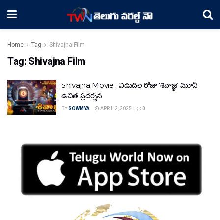
Home
Tag
Shivajna Film
Tag:
Shivajna Film
Shivajna Movie : విడుదల రోజు ‘శివాజ్ఞ’ మూవీ
ఉచిత ప్రదర్శన
BY
SOWMYA
APRIL 2, 2025
0