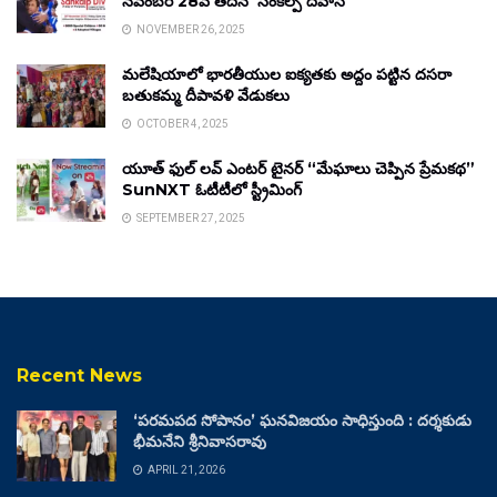
నవంబర్ 28వ తేదీన ‘సంకల్ప్ దివాస్’
NOVEMBER 26, 2025
మలేషియాలో భారతీయుల ఐక్యతకు అద్దం పట్టిన దసరా
బతుకమ్మ దీపావళి వేడుకలు
OCTOBER 4, 2025
యూత్ ఫుల్ లవ్ ఎంటర్ టైనర్ “మేఘాలు చెప్పిన ప్రేమకథ”
SunNXT ఓటీటీలో స్ట్రీమింగ్
SEPTEMBER 27, 2025
Recent News
‘పరమపద సోపానం’ ఘనవిజయం సాధిస్తుంది : దర్శకుడు
భీమనేని శ్రీనివాసరావు
APRIL 21, 2026