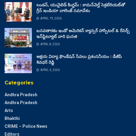
లండన్, యునైటెడ్ కింగ్డమ్ : కామన్‌వెల్త్ సెక్రటేరియట్‌తో
గ్రీన్ ఇండియా చాలెంజ్ సమావేశం
APRIL 19, 2026
బసవతారకం ఇండో అమెరికన్ క్యాన్సర్ హాస్పిటల్ & రీసెర్చ్
ఇన్‌స్టిట్యూట్ వారి ఘనత
APRIL 8, 2026
అక్షయ విద్యా ఫౌండేషన్ సేవలు ప్రశంసనీయం : డీజీపీ
శివధర్ రెడ్డి
APRIL 4, 2026
Categories
Andhra Pradesh
Andhra Pradesh
Arts
Bhakthi
CRIME – Police News
Editors