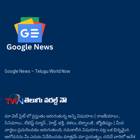
Google News – Telugu World Now
మా వెబ్ సైట్ లో ప్రస్తుతం జరుగుతున్న అన్ని విషయాల ( రాజకీయాలు ,
సినిమాలు , లేటెస్ట్ న్యూస్ , హెల్త్, భక్తి , కళలు, టెక్నాలజీ , జ్యోతిష్యం ) మీద
వార్తలు ప్రచురించడం జరుగుతుంది, సమకాలీన విషయాల పట్ల ఒక భిన్నమైన
ఆలోచనను మీ ఎదుట నివేదించడం మాత్రమే మా ప్రయత్నం, చదివే వారిలో ఆవేశ