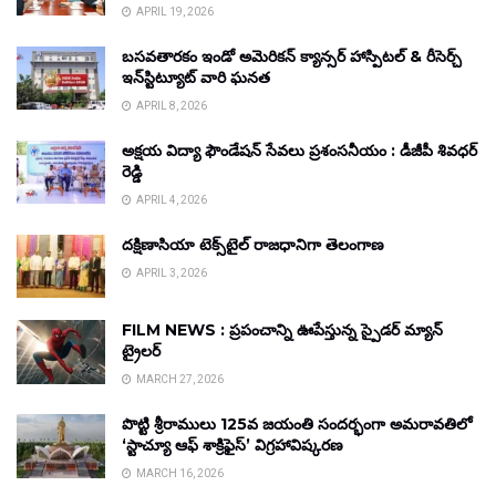
APRIL 19, 2026
బసవతారకం ఇండో అమెరికన్ క్యాన్సర్ హాస్పిటల్ & రీసెర్చ్
ఇన్‌స్టిట్యూట్ వారి ఘనత
APRIL 8, 2026
అక్షయ విద్యా ఫౌండేషన్ సేవలు ప్రశంసనీయం : డీజీపీ శివధర్
రెడ్డి
APRIL 4, 2026
దక్షిణాసియా టెక్స్‌టైల్ రాజధానిగా తెలంగాణ
APRIL 3, 2026
FILM NEWS : ప్రపంచాన్ని ఊపేస్తున్న స్పైడర్ మ్యాన్
ట్రైలర్
MARCH 27, 2026
పొట్టి శ్రీరాములు 125వ జయంతి సందర్భంగా అమరావతిలో
‘స్టాచ్యూ ఆఫ్ శాక్రిఫైస్’ విగ్రహావిష్కరణ
MARCH 16, 2026