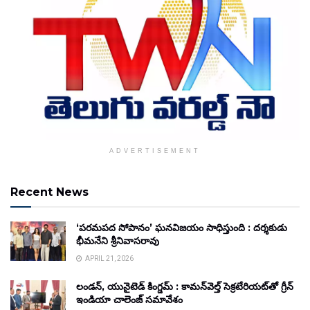
ADVERTISEMENT
Recent News
‘పరమపద సోపానం’ ఘనవిజయం సాధిస్తుంది : దర్శకుడు
భీమనేని శ్రీనివాసరావు
APRIL 21, 2026
లండన్, యునైటెడ్ కింగ్డమ్ : కామన్‌వెల్త్ సెక్రటేరియట్‌తో గ్రీన్
ఇండియా చాలెంజ్ సమావేశం