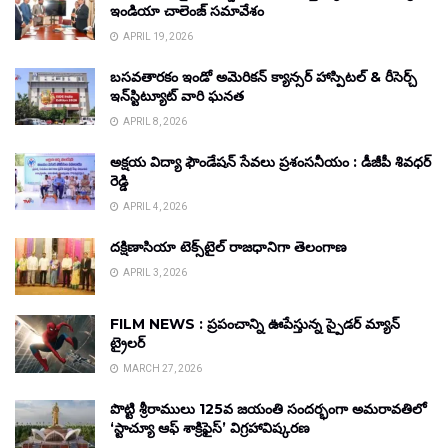
ఇండియా చాలెంజ్ సమావేశం
APRIL 19, 2026
బసవతారకం ఇండో అమెరికన్ క్యాన్సర్ హాస్పిటల్ & రీసెర్చ్
ఇన్‌స్టిట్యూట్ వారి ఘనత
APRIL 8, 2026
అక్షయ విద్యా ఫౌండేషన్ సేవలు ప్రశంసనీయం : డీజీపీ శివధర్
రెడ్డి
APRIL 4, 2026
దక్షిణాసియా టెక్స్‌టైల్ రాజధానిగా తెలంగాణ
APRIL 3, 2026
FILM NEWS : ప్రపంచాన్ని ఊపేస్తున్న స్పైడర్ మ్యాన్
ట్రైలర్
MARCH 27, 2026
పొట్టి శ్రీరాములు 125వ జయంతి సందర్భంగా అమరావతిలో
‘స్టాచ్యూ ఆఫ్ శాక్రిఫైస్’ విగ్రహావిష్కరణ