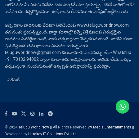
ఆలోచనను మీ ఎదుట నివేదించడం మాత్రమే మా ప్రయత్నం, చదివే వారిలో ఆవేశ
కావేషాలను రెచ్చగొట్టడమూ.. ఉద్రేకాలను రేపడమూ ఈ వెబ్‌సైట్ ఉద్దేశం కాదు.
అన్ని రకాల వాదనలకు వేదికగా నిలిచేందుకు www.teluguworldnow.com
తన వంతు ప్రయత్నిస్తుంది. వార్తా కథనాల్లో వచ్చే విశ్లేషణలకు విరుద్ధమైన
వాదనలు ఎవరికైనా ఉంటే, వారు తర్కబద్ధంగా చెప్పదలచుకుంటే.. వాటిని కూడా
ప్రచురిస్తుంది. తమ భావాలు పంపదలచుకున్న వారు..
teluguworldnow@gmail.com చిరునామాకు పంపవచ్చు. లేదా Whats’up
+91 70132 94002 ద్వారా కూడా తమ అభిప్రాయాలను తెలియ చేయ వచ్చు,
తర్కబద్ధంగా, సంయమనంతో ఉన్న ప్రతి అభిప్రాయాన్నీ ప్రచురిస్తాం.
.. ఎడిటర్
© 2024
Telugu World Now
|| All Rights Reserved
V9 Media Entertainments
||
Developed by
Ultrakey IT Solutions Pvt. Ltd.