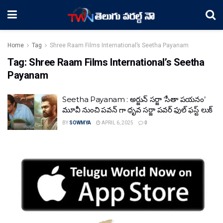
Home
Tag
Shree Raam Films International’s Seetha Payanam
Tag:
Shree Raam Films International’s Seetha
Payanam
Seetha Payanam : అర్జున్ సర్జా ‘సీతా పయనం’
మూవీ నుంచి పవన్ గా ధృవ సర్జా పవర్ ఫుల్ ఫస్ట్ లుక్
BY
SOWMYA
APRIL 6, 2025
0