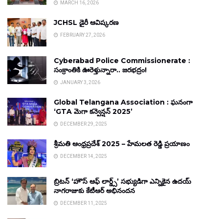
MARCH 16, 2026
JCHSL డైరీ ఆవిష్కరణ
FEBRUARY 27, 2026
Cyberabad Police Commissionerate :
సంక్రాంతికి ఊరెళ్తున్నారా.. జరభద్రం!
JANUARY 3, 2026
Global Telangana Association : ఘనంగా
‘GTA మెగా కన్వెన్షన్ 2025’
DECEMBER 29, 2025
శ్రీమతి ఆంధ్రప్రదేశ్ 2025 – హేమలత రెడ్డి ప్రయాణం
DECEMBER 14, 2025
బ్రిటన్ ‘హౌస్ ఆఫ్ లార్డ్స్’ సభ్యుడిగా ఎన్నికైన ఉదయ్
నాగరాజుకు కేటీఆర్ అభినందన
DECEMBER 11, 2025