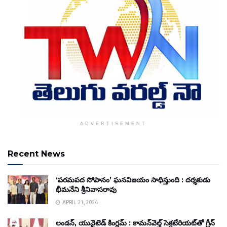
ADVERTISEMENT
Recent News
‘పరమపద సోపానం’ ఘనవిజయం సాధిస్తుంది : దర్శకుడు
భీమనేని శ్రీనివాసరావు
APRIL 21, 2026
లండన్, యునైటెడ్ కింగ్డమ్ : కామన్‌వెల్త్ సెక్రటేరియట్‌తో గ్రీన్