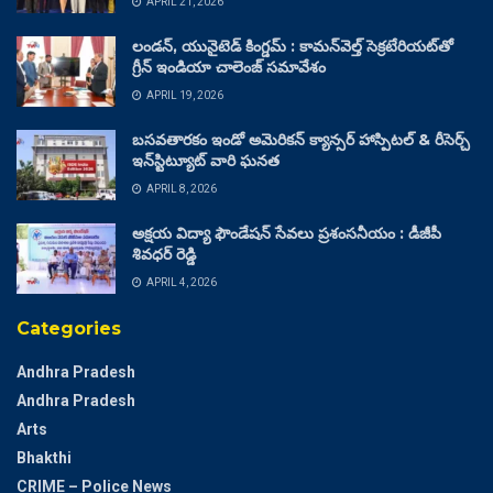
APRIL 21, 2026
లండన్, యునైటెడ్ కింగ్డమ్ : కామన్‌వెల్త్ సెక్రటేరియట్‌తో
గ్రీన్ ఇండియా చాలెంజ్ సమావేశం
APRIL 19, 2026
బసవతారకం ఇండో అమెరికన్ క్యాన్సర్ హాస్పిటల్ & రీసెర్చ్
ఇన్‌స్టిట్యూట్ వారి ఘనత
APRIL 8, 2026
అక్షయ విద్యా ఫౌండేషన్ సేవలు ప్రశంసనీయం : డీజీపీ
శివధర్ రెడ్డి
APRIL 4, 2026
Categories
Andhra Pradesh
Andhra Pradesh
Arts
Bhakthi
CRIME – Police News