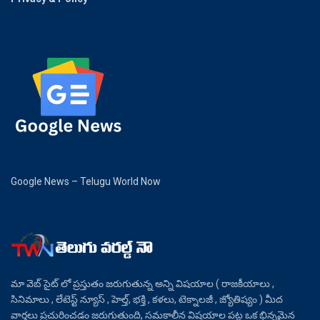
Google News – Telugu World Now
మా వెబ్ సైట్ లో ప్రస్తుతం జరుగుతున్న అన్ని విషయాల ( రాజకీయాలు ,
సినిమాలు , లేటెస్ట్ న్యూస్ , హెల్త్, భక్తి , కళలు, టెక్నాలజీ , జ్యోతిష్యం ) మీద
వార్తలు ప్రచురించడం జరుగుతుంది, సమకాలీన విషయాల పట్ల ఒక భిన్నమైన