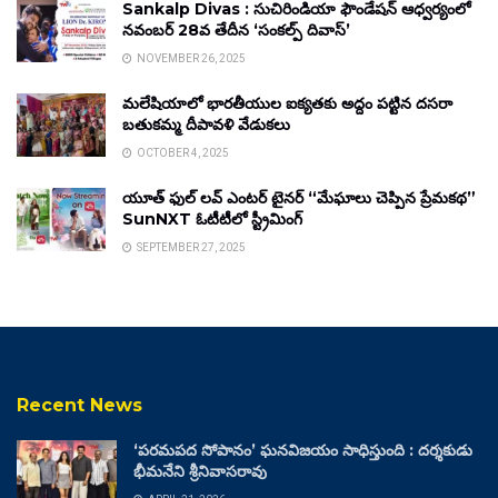
Sankalp Divas : సుచిరిండియా ఫౌండేషన్ ఆధ్వర్యంలో
నవంబర్ 28వ తేదీన ‘సంకల్ప్ దివాస్’
NOVEMBER 26, 2025
మలేషియాలో భారతీయుల ఐక్యతకు అద్దం పట్టిన దసరా
బతుకమ్మ దీపావళి వేడుకలు
OCTOBER 4, 2025
యూత్ ఫుల్ లవ్ ఎంటర్ టైనర్ “మేఘాలు చెప్పిన ప్రేమకథ”
SunNXT ఓటీటీలో స్ట్రీమింగ్
SEPTEMBER 27, 2025
Recent News
‘పరమపద సోపానం’ ఘనవిజయం సాధిస్తుంది : దర్శకుడు
భీమనేని శ్రీనివాసరావు