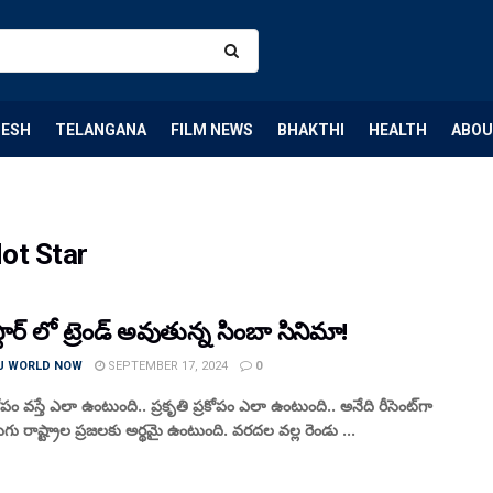
DESH
TELANGANA
FILM NEWS
BHAKTHI
HEALTH
ABOU
ot Star
్టార్ లో ట్రెండ్ అవుతున్న సింబా సినిమా!
U WORLD NOW
SEPTEMBER 17, 2024
0
కోపం వస్తే ఎలా ఉంటుంది.. ప్రకృతి ప్రకోపం ఎలా ఉంటుంది.. అనేది రీసెంట్‌గా
ుగు రాష్ట్రాల ప్రజలకు అర్థమై ఉంటుంది. వరదల వల్ల రెండు ...