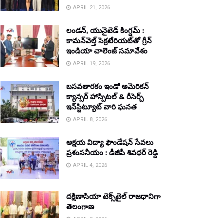
APRIL 21, 2026
లండన్, యునైటెడ్ కింగ్డమ్ :
కామన్‌వెల్త్ సెక్రటేరియట్‌తో గ్రీన్
ఇండియా చాలెంజ్ సమావేశం
APRIL 19, 2026
బసవతారకం ఇండో అమెరికన్
క్యాన్సర్ హాస్పిటల్ & రీసెర్చ్
ఇన్‌స్టిట్యూట్ వారి ఘనత
APRIL 8, 2026
అక్షయ విద్యా ఫౌండేషన్ సేవలు
ప్రశంసనీయం : డీజీపీ శివధర్ రెడ్డి
APRIL 4, 2026
దక్షిణాసియా టెక్స్‌టైల్ రాజధానిగా
తెలంగాణ