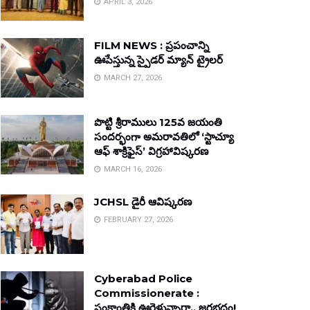
APRIL 3, 2026
FILM NEWS : ప్రపంచాన్ని
ఊపేస్తున్న స్పైడర్ మ్యాన్ ట్రైలర్
MARCH 27, 2026
పొట్టి శ్రీరాములు 125వ జయంతి
సందర్భంగా అమరావతిలో ‘స్టాచ్యూ
ఆఫ్ శాక్రిఫైస్’ విగ్రహావిష్కరణ
MARCH 16, 2026
JCHSL డైరీ ఆవిష్కరణ
FEBRUARY 27, 2026
Cyberabad Police
Commissionerate :
సంక్రాంతికి ఊరెళ్తున్నారా.. జరభద్రం!