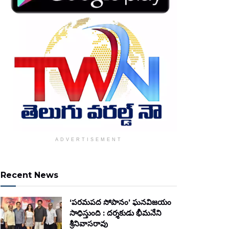
ADVERTISEMENT
Recent News
‘పరమపద సోపానం’ ఘనవిజయం
సాధిస్తుంది : దర్శకుడు భీమనేని
శ్రీనివాసరావు