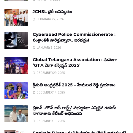
JCHSL డైరీ ఆవిష్కరణ
FEBRUARY 27, 2026
Cyberabad Police Commissionerate :
సంక్రాంతికి ఊరెళ్తున్నారా.. జరభద్రం!
JANUARY 3, 2026
Global Telangana Association : ఘనంగా
‘GTA మెగా కన్వెన్షన్ 2025’
DECEMBER 29, 2025
శ్రీమతి ఆంధ్రప్రదేశ్ 2025 – హేమలత రెడ్డి ప్రయాణం
DECEMBER 14, 2025
బ్రిటన్ ‘హౌస్ ఆఫ్ లార్డ్స్’ సభ్యుడిగా ఎన్నికైన ఉదయ్
నాగరాజుకు కేటీఆర్ అభినందన
DECEMBER 11, 2025