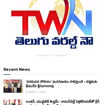
ADVERTISEMENT
Recent News
‘పరమపద సోపానం’ ఘనవిజయం సాధిస్తుంది : దర్శకుడు
భీమనేని శ్రీనివాసరావు
APRIL 21, 2026
లండన్, యునైటెడ్ కింగ్డమ్ : కామన్‌వెల్త్ సెక్రటేరియట్‌తో గ్రీన్