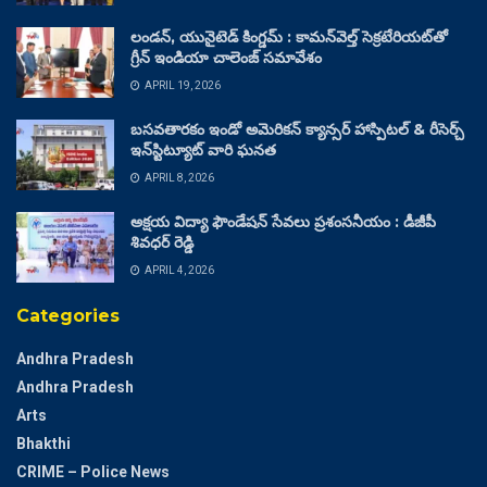
లండన్, యునైటెడ్ కింగ్డమ్ : కామన్‌వెల్త్ సెక్రటేరియట్‌తో
గ్రీన్ ఇండియా చాలెంజ్ సమావేశం
APRIL 19, 2026
బసవతారకం ఇండో అమెరికన్ క్యాన్సర్ హాస్పిటల్ & రీసెర్చ్
ఇన్‌స్టిట్యూట్ వారి ఘనత
APRIL 8, 2026
అక్షయ విద్యా ఫౌండేషన్ సేవలు ప్రశంసనీయం : డీజీపీ
శివధర్ రెడ్డి
APRIL 4, 2026
Categories
Andhra Pradesh
Andhra Pradesh
Arts
Bhakthi
CRIME – Police News