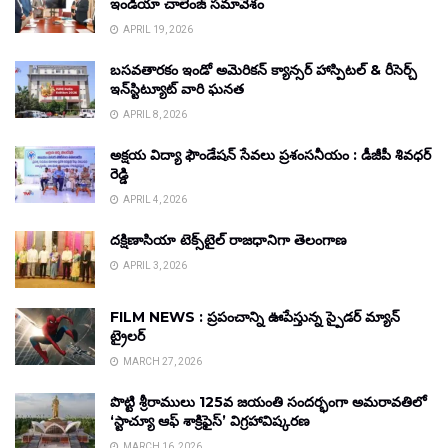
ఇండియా చాలెంజ్ సమావేశం
APRIL 19, 2026
బసవతారకం ఇండో అమెరికన్ క్యాన్సర్ హాస్పిటల్ & రీసెర్చ్
ఇన్‌స్టిట్యూట్ వారి ఘనత
APRIL 8, 2026
అక్షయ విద్యా ఫౌండేషన్ సేవలు ప్రశంసనీయం : డీజీపీ శివధర్
రెడ్డి
APRIL 4, 2026
దక్షిణాసియా టెక్స్‌టైల్ రాజధానిగా తెలంగాణ
APRIL 3, 2026
FILM NEWS : ప్రపంచాన్ని ఊపేస్తున్న స్పైడర్ మ్యాన్
ట్రైలర్
MARCH 27, 2026
పొట్టి శ్రీరాములు 125వ జయంతి సందర్భంగా అమరావతిలో
‘స్టాచ్యూ ఆఫ్ శాక్రిఫైస్’ విగ్రహావిష్కరణ
MARCH 16, 2026