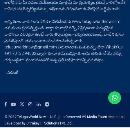
ఆలోచనను మీ ఎదుట నివేదించడం మాత్రమే మా ప్రయత్నం, చదివే వారిలో ఆవేశ
కావేషాలను రెచ్చగొట్టడమూ.. ఉద్రేకాలను రేపడమూ ఈ వెబ్‌సైట్ ఉద్దేశం కాదు.
అన్ని రకాల వాదనలకు వేదికగా నిలిచేందుకు www.teluguworldnow.com
తన వంతు ప్రయత్నిస్తుంది. వార్తా కథనాల్లో వచ్చే విశ్లేషణలకు విరుద్ధమైన
వాదనలు ఎవరికైనా ఉంటే, వారు తర్కబద్ధంగా చెప్పదలచుకుంటే.. వాటిని కూడా
ప్రచురిస్తుంది. తమ భావాలు పంపదలచుకున్న వారు..
teluguworldnow@gmail.com చిరునామాకు పంపవచ్చు. లేదా Whats’up
+91 70132 94002 ద్వారా కూడా తమ అభిప్రాయాలను తెలియ చేయ వచ్చు,
తర్కబద్ధంగా, సంయమనంతో ఉన్న ప్రతి అభిప్రాయాన్నీ ప్రచురిస్తాం.
.. ఎడిటర్
© 2024
Telugu World Now
|| All Rights Reserved
V9 Media Entertainments
||
Developed by
Ultrakey IT Solutions Pvt. Ltd.