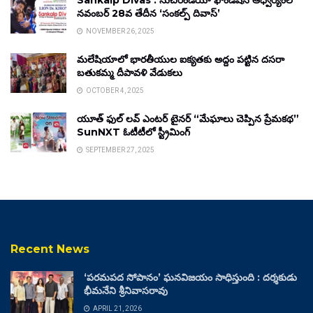
Sankalp Divas : సుచిరిండియా ఫౌండేషన్ ఆధ్వర్యంలో
నవంబర్ 28వ తేదీన ‘సంకల్ప్ దివాస్’
NOVEMBER 26, 2025
మలేషియాలో భారతీయుల ఐక్యతకు అద్దం పట్టిన దసరా
బతుకమ్మ దీపావళి వేడుకలు
OCTOBER 4, 2025
యూత్ ఫుల్ లవ్ ఎంటర్ టైనర్ “మేఘాలు చెప్పిన ప్రేమకథ”
SunNXT ఓటీటీలో స్ట్రీమింగ్
SEPTEMBER 27, 2025
Recent News
‘పరమపద సోపానం’ ఘనవిజయం సాధిస్తుంది : దర్శకుడు
భీమనేని శ్రీనివాసరావు
APRIL 21, 2026