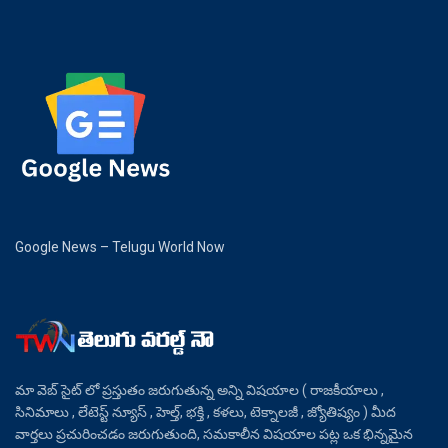
Google News – Telugu World Now
మా వెబ్ సైట్ లో ప్రస్తుతం జరుగుతున్న అన్ని విషయాల ( రాజకీయాలు ,
సినిమాలు , లేటెస్ట్ న్యూస్ , హెల్త్, భక్తి , కళలు, టెక్నాలజీ , జ్యోతిష్యం ) మీద
వార్తలు ప్రచురించడం జరుగుతుంది, సమకాలీన విషయాల పట్ల ఒక భిన్నమైన