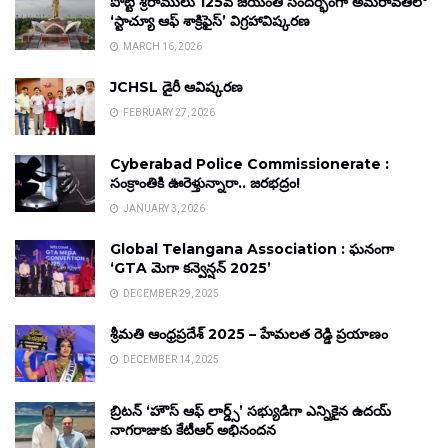
పొట్టి శ్రీరాములు 125వ జయంతి సందర్భంగా అమరావతిలో
‘స్టాచ్యూ ఆఫ్ శాక్రిఫైస్’ విగ్రహావిష్కరణ
MARCH 16, 2026
JCHSL డైరీ ఆవిష్కరణ
FEBRUARY 27, 2026
Cyberabad Police Commissionerate :
సంక్రాంతికి ఊరెళ్తున్నారా.. జరభద్రం!
JANUARY 3, 2026
Global Telangana Association : ఘనంగా
‘GTA మెగా కన్వెన్షన్ 2025’
DECEMBER 29, 2025
శ్రీమతి ఆంధ్రప్రదేశ్ 2025 – హేమలత రెడ్డి ప్రయాణం
DECEMBER 14, 2025
బ్రిటన్ ‘హౌస్ ఆఫ్ లార్డ్స్’ సభ్యుడిగా ఎన్నికైన ఉదయ్
నాగరాజుకు కేటీఆర్ అభినందన