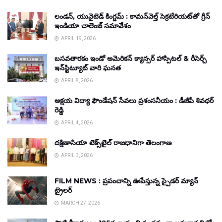
లండన్, యునైటెడ్ కింగ్డమ్ : కామన్‌వెల్త్ సెక్రటేరియట్‌తో గ్రీన్
ఇండియా చాలెంజ్ సమావేశం
APRIL 19, 2026
బసవతారకం ఇండో అమెరికన్ క్యాన్సర్ హాస్పిటల్ & రీసెర్చ్
ఇన్‌స్టిట్యూట్ వారి ఘనత
APRIL 8, 2026
అక్షయ విద్యా ఫౌండేషన్ సేవలు ప్రశంసనీయం : డీజీపీ శివధర్
రెడ్డి
APRIL 4, 2026
దక్షిణాసియా టెక్స్‌టైల్ రాజధానిగా తెలంగాణ
APRIL 3, 2026
FILM NEWS : ప్రపంచాన్ని ఊపేస్తున్న స్పైడర్ మ్యాన్
ట్రైలర్
MARCH 27, 2026