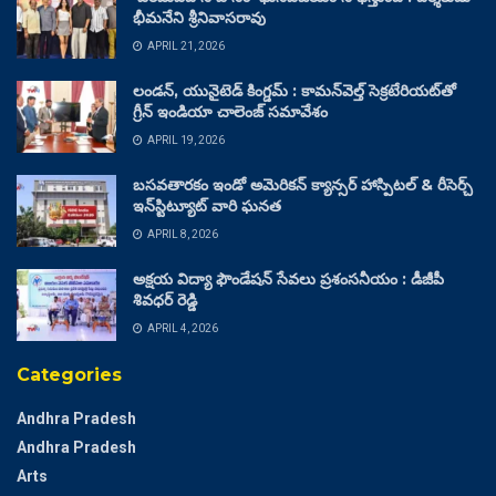
భీమనేని శ్రీనివాసరావు
APRIL 21, 2026
లండన్, యునైటెడ్ కింగ్డమ్ : కామన్‌వెల్త్ సెక్రటేరియట్‌తో
గ్రీన్ ఇండియా చాలెంజ్ సమావేశం
APRIL 19, 2026
బసవతారకం ఇండో అమెరికన్ క్యాన్సర్ హాస్పిటల్ & రీసెర్చ్
ఇన్‌స్టిట్యూట్ వారి ఘనత
APRIL 8, 2026
అక్షయ విద్యా ఫౌండేషన్ సేవలు ప్రశంసనీయం : డీజీపీ
శివధర్ రెడ్డి
APRIL 4, 2026
Categories
Andhra Pradesh
Andhra Pradesh
Arts