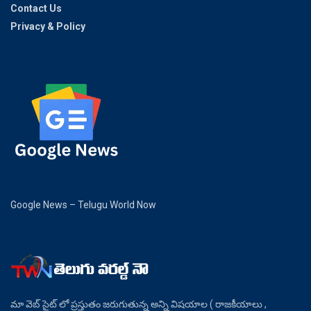
Contact Us
Privacy & Policy
Google News – Telugu World Now
మా వెబ్ సైట్ లో ప్రస్తుతం జరుగుతున్న అన్ని విషయాల ( రాజకీయాలు ,