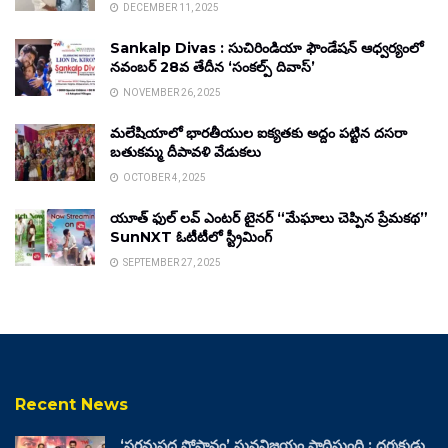
DECEMBER 11, 2025
Sankalp Divas : సుచిరిండియా ఫౌండేషన్ ఆధ్వర్యంలో
నవంబర్ 28వ తేదీన ‘సంకల్ప్ దివాస్’
NOVEMBER 26, 2025
మలేషియాలో భారతీయుల ఐక్యతకు అద్దం పట్టిన దసరా
బతుకమ్మ దీపావళి వేడుకలు
OCTOBER 4, 2025
యూత్ ఫుల్ లవ్ ఎంటర్ టైనర్ “మేఘాలు చెప్పిన ప్రేమకథ”
SunNXT ఓటీటీలో స్ట్రీమింగ్
SEPTEMBER 27, 2025
Recent News
‘పరమపద సోపానం’ ఘనవిజయం సాధిస్తుంది : దర్శకుడు