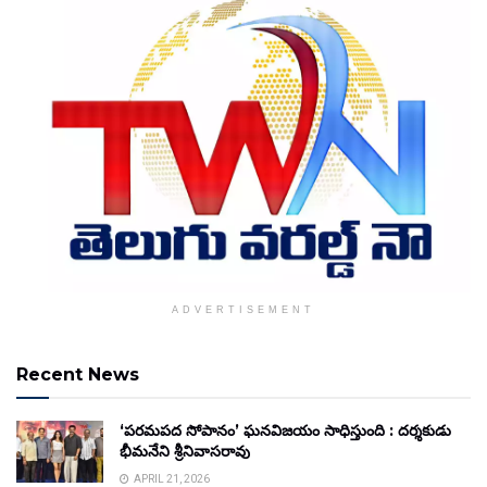
ADVERTISEMENT
Recent News
‘పరమపద సోపానం’ ఘనవిజయం సాధిస్తుంది : దర్శకుడు
భీమనేని శ్రీనివాసరావు
APRIL 21, 2026