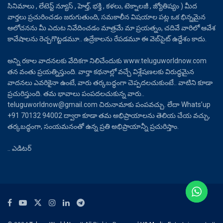
సినిమాలు , లేటెస్ట్ న్యూస్ , హెల్త్, భక్తి , కళలు, టెక్నాలజీ , జ్యోతిష్యం ) మీద
వార్తలు ప్రచురించడం జరుగుతుంది, సమకాలీన విషయాల పట్ల ఒక భిన్నమైన
ఆలోచనను మీ ఎదుట నివేదించడం మాత్రమే మా ప్రయత్నం, చదివే వారిలో ఆవేశ
కావేషాలను రెచ్చగొట్టడమూ.. ఉద్రేకాలను రేపడమూ ఈ వెబ్‌సైట్ ఉద్దేశం కాదు.
అన్ని రకాల వాదనలకు వేదికగా నిలిచేందుకు www.teluguworldnow.com
తన వంతు ప్రయత్నిస్తుంది. వార్తా కథనాల్లో వచ్చే విశ్లేషణలకు విరుద్ధమైన
వాదనలు ఎవరికైనా ఉంటే, వారు తర్కబద్ధంగా చెప్పదలచుకుంటే.. వాటిని కూడా
ప్రచురిస్తుంది. తమ భావాలు పంపదలచుకున్న వారు..
teluguworldnow@gmail.com చిరునామాకు పంపవచ్చు. లేదా Whats’up
+91 70132 94002 ద్వారా కూడా తమ అభిప్రాయాలను తెలియ చేయ వచ్చు,
తర్కబద్ధంగా, సంయమనంతో ఉన్న ప్రతి అభిప్రాయాన్నీ ప్రచురిస్తాం.
.. ఎడిటర్