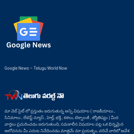
Google News – Telugu World Now
మా వెబ్ సైట్ లో ప్రస్తుతం జరుగుతున్న అన్ని విషయాల ( రాజకీయాలు ,
సినిమాలు , లేటెస్ట్ న్యూస్ , హెల్త్, భక్తి , కళలు, టెక్నాలజీ , జ్యోతిష్యం ) మీద
వార్తలు ప్రచురించడం జరుగుతుంది, సమకాలీన విషయాల పట్ల ఒక భిన్నమైన
ఆలోచనను మీ ఎదుట నివేదించడం మాత్రమే మా ప్రయత్నం, చదివే వారిలో ఆవేశ