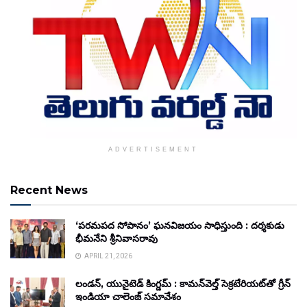
ADVERTISEMENT
Recent News
‘పరమపద సోపానం’ ఘనవిజయం సాధిస్తుంది : దర్శకుడు
భీమనేని శ్రీనివాసరావు
APRIL 21, 2026
లండన్, యునైటెడ్ కింగ్డమ్ : కామన్‌వెల్త్ సెక్రటేరియట్‌తో గ్రీన్
ఇండియా చాలెంజ్ సమావేశం