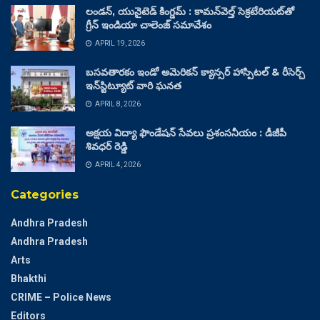
లండన్, యునైటెడ్ కింగ్డమ్ : కామన్‌వెల్త్ సెక్రటేరియట్‌తో
గ్రీన్ ఇండియా చాలెంజ్ సమావేశం
APRIL 19, 2026
బసవతారకం ఇండో అమెరికన్ క్యాన్సర్ హాస్పిటల్ & రీసెర్చ్
ఇన్‌స్టిట్యూట్ వారి ఘనత
APRIL 8, 2026
అక్షయ విద్యా ఫౌండేషన్ సేవలు ప్రశంసనీయం : డీజీపీ
శివధర్ రెడ్డి
APRIL 4, 2026
Categories
Andhra Pradesh
Andhra Pradesh
Arts
Bhakthi
CRIME – Police News
Editors