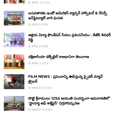
APRIL 19, 2026
బసవతారకం ఇండో అమెరికన్ క్యాన్సర్ హాస్పిటల్ & రీసెర్చ్
ఇన్‌స్టిట్యూట్ వారి ఘనత
APRIL 8, 2026
అక్షయ విద్యా ఫౌండేషన్ సేవలు ప్రశంసనీయం : డీజీపీ శివధర్
రెడ్డి
APRIL 4, 2026
దక్షిణాసియా టెక్స్‌టైల్ రాజధానిగా తెలంగాణ
APRIL 3, 2026
FILM NEWS : ప్రపంచాన్ని ఊపేస్తున్న స్పైడర్ మ్యాన్
ట్రైలర్
MARCH 27, 2026
పొట్టి శ్రీరాములు 125వ జయంతి సందర్భంగా అమరావతిలో
‘స్టాచ్యూ ఆఫ్ శాక్రిఫైస్’ విగ్రహావిష్కరణ
MARCH 16, 2026