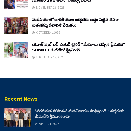
నవంబర్ 28వ తేదీన ‘సంకల్ప్ దివాస్’
NOVEMBER 26, 2025
మలేషియాలో భారతీయుల ఐక్యతకు అద్దం పట్టిన దసరా
బతుకమ్మ దీపావళి వేడుకలు
OCTOBER 4, 2025
యూత్ ఫుల్ లవ్ ఎంటర్ టైనర్ “మేఘాలు చెప్పిన ప్రేమకథ”
SunNXT ఓటీటీలో స్ట్రీమింగ్
SEPTEMBER 27, 2025
Recent News
‘పరమపద సోపానం’ ఘనవిజయం సాధిస్తుంది : దర్శకుడు
భీమనేని శ్రీనివాసరావు
APRIL 21, 2026