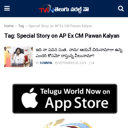
Home
Tag
Special Story on AP Ex CM Pawan Kalyan
Tag:
Special Story on AP Ex CM Pawan Kalyan
ఇది నా ప‌వ‌న సుత‌.. నామ‌! ఆయ‌నే చిరునామాగా ఉన్న
ఎంద‌రి కోస‌మో రాస్తున్న వీలునామా!!
BY
SOWMYA
SEPTEMBER 30, 2024
0