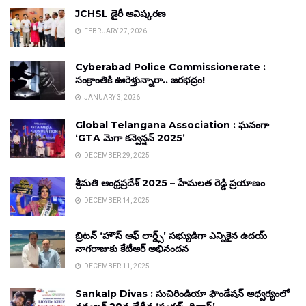
JCHSL డైరీ ఆవిష్కరణ
FEBRUARY 27, 2026
Cyberabad Police Commissionerate :
సంక్రాంతికి ఊరెళ్తున్నారా.. జరభద్రం!
JANUARY 3, 2026
Global Telangana Association : ఘనంగా
‘GTA మెగా కన్వెన్షన్ 2025’
DECEMBER 29, 2025
శ్రీమతి ఆంధ్రప్రదేశ్ 2025 – హేమలత రెడ్డి ప్రయాణం
DECEMBER 14, 2025
బ్రిటన్ ‘హౌస్ ఆఫ్ లార్డ్స్’ సభ్యుడిగా ఎన్నికైన ఉదయ్
నాగరాజుకు కేటీఆర్ అభినందన
DECEMBER 11, 2025
Sankalp Divas : సుచిరిండియా ఫౌండేషన్ ఆధ్వర్యంలో