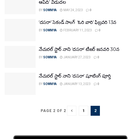
ఆపేది’ విడుదల
BY
SOWMYA
MAY 24, 2023
0
‘దసరా’ సెకండ్ సాంగ్ ‘ఓరి వారి’ ఫిబ్రవరి 13న
BY
SOWMYA
FEBRUARY 11, 2023
0
నేచురల్ స్టార్ నాని ‘దసరా’ టీజర్ జనవరి 30న
BY
SOWMYA
JANUARY 27, 2023
0
నేచురల్ స్టార్ నాని ‘దసరా’ షూటింగ్ పూర్తి
BY
SOWMYA
JANUARY 13, 2023
0
1
2
PAGE 2 OF 2