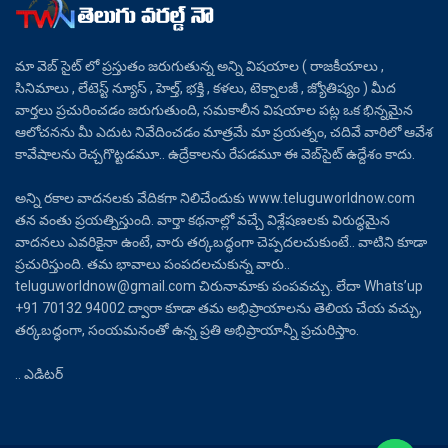
మా వెబ్ సైట్ లో ప్రస్తుతం జరుగుతున్న అన్ని విషయాల ( రాజకీయాలు ,
సినిమాలు , లేటెస్ట్ న్యూస్ , హెల్త్, భక్తి , కళలు, టెక్నాలజీ , జ్యోతిష్యం ) మీద
వార్తలు ప్రచురించడం జరుగుతుంది, సమకాలీన విషయాల పట్ల ఒక భిన్నమైన
ఆలోచనను మీ ఎదుట నివేదించడం మాత్రమే మా ప్రయత్నం, చదివే వారిలో ఆవేశ
కావేషాలను రెచ్చగొట్టడమూ.. ఉద్రేకాలను రేపడమూ ఈ వెబ్‌సైట్ ఉద్దేశం కాదు.
అన్ని రకాల వాదనలకు వేదికగా నిలిచేందుకు www.teluguworldnow.com
తన వంతు ప్రయత్నిస్తుంది. వార్తా కథనాల్లో వచ్చే విశ్లేషణలకు విరుద్ధమైన
వాదనలు ఎవరికైనా ఉంటే, వారు తర్కబద్ధంగా చెప్పదలచుకుంటే.. వాటిని కూడా
ప్రచురిస్తుంది. తమ భావాలు పంపదలచుకున్న వారు..
teluguworldnow@gmail.com చిరునామాకు పంపవచ్చు. లేదా Whats’up
+91 70132 94002 ద్వారా కూడా తమ అభిప్రాయాలను తెలియ చేయ వచ్చు,
తర్కబద్ధంగా, సంయమనంతో ఉన్న ప్రతి అభిప్రాయాన్నీ ప్రచురిస్తాం.
.. ఎడిటర్