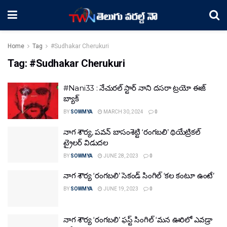
Home
Tag
#Sudhakar Cherukuri
Tag:
#Sudhakar Cherukuri
#Nani33 : నేచురల్ స్టార్ నాని దసరా ట్రయో ఈజ్
బ్యాక్
BY
SOWMYA
MARCH 30, 2024
0
నాగ శౌర్య, పవన్ బాసంశెట్టి ‘రంగబలి’ థియేట్రికల్
ట్రైలర్ విడుదల
BY
SOWMYA
JUNE 28, 2023
0
నాగ శౌర్య ‘రంగబలి’ సెకండ్ సింగిల్ ‘కల కంటూ ఉంటే’
BY
SOWMYA
JUNE 19, 2023
0
నాగ శౌర్య ‘రంగబలి’ ఫస్ట్ సింగిల్ ‘మన ఊరిలో ఎవడ్రా