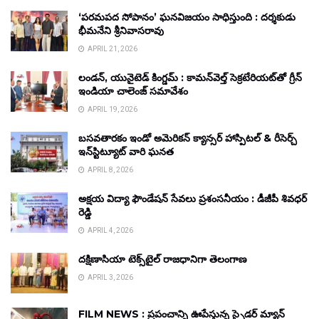
‘పరమపద సోపానం’ ఘనవిజయం సాధిస్తుంది : దర్శకుడు
భీమనేని శ్రీనివాసరావు
APRIL 21, 2026
లండన్, యునైటెడ్ కింగ్డమ్ : కామన్‌వెల్త్ సెక్రటేరియట్‌తో గ్రీన్
ఇండియా చాలెంజ్ సమావేశం
APRIL 19, 2026
బసవతారకం ఇండో అమెరికన్ క్యాన్సర్ హాస్పిటల్ & రీసెర్చ్
ఇన్‌స్టిట్యూట్ వారి ఘనత
APRIL 8, 2026
అక్షయ విద్యా ఫౌండేషన్ సేవలు ప్రశంసనీయం : డీజీపీ శివధర్
రెడ్డి
APRIL 4, 2026
దక్షిణాసియా టెక్స్‌టైల్ రాజధానిగా తెలంగాణ
APRIL 3, 2026
FILM NEWS : ప్రపంచాన్ని ఊపేస్తున్న స్పైడర్ మ్యాన్