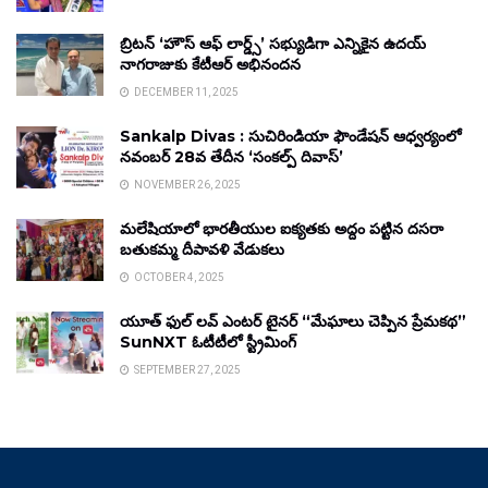
బ్రిటన్ ‘హౌస్ ఆఫ్ లార్డ్స్’ సభ్యుడిగా ఎన్నికైన ఉదయ్
నాగరాజుకు కేటీఆర్ అభినందన
DECEMBER 11, 2025
Sankalp Divas : సుచిరిండియా ఫౌండేషన్ ఆధ్వర్యంలో
నవంబర్ 28వ తేదీన ‘సంకల్ప్ దివాస్’
NOVEMBER 26, 2025
మలేషియాలో భారతీయుల ఐక్యతకు అద్దం పట్టిన దసరా
బతుకమ్మ దీపావళి వేడుకలు
OCTOBER 4, 2025
యూత్ ఫుల్ లవ్ ఎంటర్ టైనర్ “మేఘాలు చెప్పిన ప్రేమకథ”
SunNXT ఓటీటీలో స్ట్రీమింగ్
SEPTEMBER 27, 2025