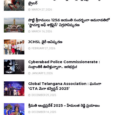
ట్రైలర్
MARCH 27, 2026
పొట్టి శ్రీరాములు 125వ జయంతి సందర్భంగా అమరావతిలో
‘స్టాచ్యూ ఆఫ్ శాక్రిఫైస్’ విగ్రహావిష్కరణ
MARCH 16, 2026
JCHSL డైరీ ఆవిష్కరణ
FEBRUARY 27, 2026
Cyberabad Police Commissionerate :
సంక్రాంతికి ఊరెళ్తున్నారా.. జరభద్రం!
JANUARY 3, 2026
Global Telangana Association : ఘనంగా
‘GTA మెగా కన్వెన్షన్ 2025’
DECEMBER 29, 2025
శ్రీమతి ఆంధ్రప్రదేశ్ 2025 – హేమలత రెడ్డి ప్రయాణం
DECEMBER 14, 2025