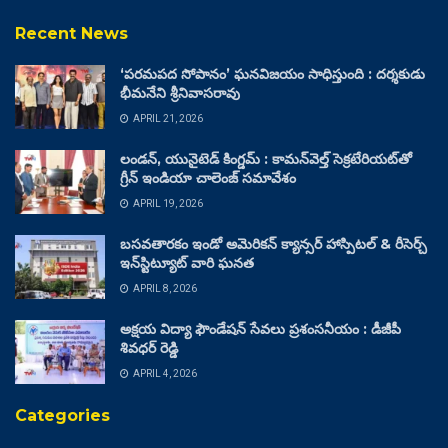
Recent News
‘పరమపద సోపానం’ ఘనవిజయం సాధిస్తుంది : దర్శకుడు
భీమనేని శ్రీనివాసరావు
APRIL 21, 2026
లండన్, యునైటెడ్ కింగ్డమ్ : కామన్‌వెల్త్ సెక్రటేరియట్‌తో
గ్రీన్ ఇండియా చాలెంజ్ సమావేశం
APRIL 19, 2026
బసవతారకం ఇండో అమెరికన్ క్యాన్సర్ హాస్పిటల్ & రీసెర్చ్
ఇన్‌స్టిట్యూట్ వారి ఘనత
APRIL 8, 2026
అక్షయ విద్యా ఫౌండేషన్ సేవలు ప్రశంసనీయం : డీజీపీ
శివధర్ రెడ్డి
APRIL 4, 2026
Categories