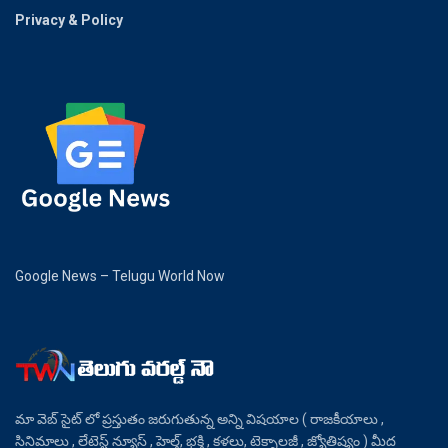
Privacy & Policy
Google News – Telugu World Now
మా వెబ్ సైట్ లో ప్రస్తుతం జరుగుతున్న అన్ని విషయాల ( రాజకీయాలు ,
సినిమాలు , లేటెస్ట్ న్యూస్ , హెల్త్, భక్తి , కళలు, టెక్నాలజీ , జ్యోతిష్యం ) మీద