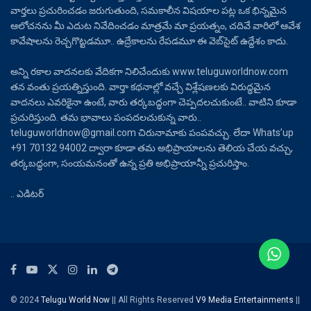
వార్తలు ప్రచురించడం జరుగుతుంది, సమకాలీన విషయాల పట్ల ఒక భిన్నమైన
ఆలోచనను మీ ఎదుట నివేదించడం మాత్రమే మా ప్రయత్నం, చదివే వారిలో ఆవేశ
కావేషాలను రెచ్చగొట్టడమూ.. ఉద్రేకాలను రేపడమూ ఈ వెబ్‌సైట్ ఉద్దేశం కాదు.
అన్ని రకాల వాదనలకు వేదికగా నిలిచేందుకు www.teluguworldnow.com
తన వంతు ప్రయత్నిస్తుంది. వార్తా కథనాల్లో వచ్చే విశ్లేషణలకు విరుద్ధమైన
వాదనలు ఎవరికైనా ఉంటే, వారు తర్కబద్ధంగా చెప్పదలచుకుంటే.. వాటిని కూడా
ప్రచురిస్తుంది. తమ భావాలు పంపదలచుకున్న వారు..
teluguworldnow@gmail.com చిరునామాకు పంపవచ్చు. లేదా Whats’up
+91 70132 94002 ద్వారా కూడా తమ అభిప్రాయాలను తెలియ చేయ వచ్చు,
తర్కబద్ధంగా, సంయమనంతో ఉన్న ప్రతి అభిప్రాయాన్నీ ప్రచురిస్తాం.
.. ఎడిటర్
© 2024
Telugu World Now
|| All Rights Reserved
V9 Media Entertainments
||