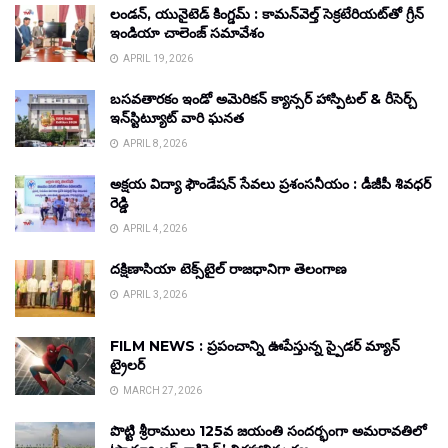
లండన్, యునైటెడ్ కింగ్డమ్ : కామన్‌వెల్త్ సెక్రటేరియట్‌తో గ్రీన్
ఇండియా చాలెంజ్ సమావేశం
APRIL 19, 2026
బసవతారకం ఇండో అమెరికన్ క్యాన్సర్ హాస్పిటల్ & రీసెర్చ్
ఇన్‌స్టిట్యూట్ వారి ఘనత
APRIL 8, 2026
అక్షయ విద్యా ఫౌండేషన్ సేవలు ప్రశంసనీయం : డీజీపీ శివధర్
రెడ్డి
APRIL 4, 2026
దక్షిణాసియా టెక్స్‌టైల్ రాజధానిగా తెలంగాణ
APRIL 3, 2026
FILM NEWS : ప్రపంచాన్ని ఊపేస్తున్న స్పైడర్ మ్యాన్
ట్రైలర్
MARCH 27, 2026
పొట్టి శ్రీరాములు 125వ జయంతి సందర్భంగా అమరావతిలో