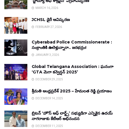
‘స్టాచ్యూ ఆఫ్ శాక్రిఫైస్’ విగ్రహావిష్కరణ
MARCH 16, 2026
JCHSL డైరీ ఆవిష్కరణ
FEBRUARY 27, 2026
Cyberabad Police Commissionerate :
సంక్రాంతికి ఊరెళ్తున్నారా.. జరభద్రం!
JANUARY 3, 2026
Global Telangana Association : ఘనంగా
‘GTA మెగా కన్వెన్షన్ 2025’
DECEMBER 29, 2025
శ్రీమతి ఆంధ్రప్రదేశ్ 2025 – హేమలత రెడ్డి ప్రయాణం
DECEMBER 14, 2025
బ్రిటన్ ‘హౌస్ ఆఫ్ లార్డ్స్’ సభ్యుడిగా ఎన్నికైన ఉదయ్
నాగరాజుకు కేటీఆర్ అభినందన
DECEMBER 11, 2025