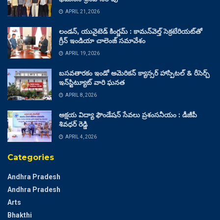
APRIL 21, 2026
లండన్, యునైటెడ్ కింగ్డమ్ : కామన్‌వెల్త్ సెక్రటేరియట్‌తో
గ్రీన్ ఇండియా చాలెంజ్ సమావేశం
APRIL 19, 2026
బసవతారకం ఇండో అమెరికన్ క్యాన్సర్ హాస్పిటల్ & రీసెర్చ్
ఇన్‌స్టిట్యూట్ వారి ఘనత
APRIL 8, 2026
అక్షయ విద్యా ఫౌండేషన్ సేవలు ప్రశంసనీయం : డీజీపీ
శివధర్ రెడ్డి
APRIL 4, 2026
Categories
Andhra Pradesh
Andhra Pradesh
Arts
Bhakthi