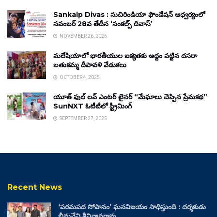
Sankalp Divas : సుచిరిండియా ఫౌండేషన్ ఆధ్వర్యంలో
నవంబర్ 28వ తేదీన ‘సంకల్ప్ దివాస్’
NOVEMBER 26, 2025
మలేషియాలో భారతీయుల ఐక్యతకు అద్దం పట్టిన దసరా
బతుకమ్మ దీపావళి వేడుకలు
OCTOBER 4, 2025
యూత్ ఫుల్ లవ్ ఎంటర్ టైనర్ “మేఘాలు చెప్పిన ప్రేమకథ”
SunNXT ఓటీటీలో స్ట్రీమింగ్
SEPTEMBER 27, 2025
Recent News
‘పరమపద సోపానం’ ఘనవిజయం సాధిస్తుంది : దర్శకుడు
భీమనేని శ్రీనివాసరావు