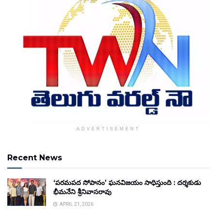
ADVERTISEMENT
Recent News
‘పరమపద సోపానం’ ఘనవిజయం సాధిస్తుంది : దర్శకుడు
భీమనేని శ్రీనివాసరావు
APRIL 21, 2026