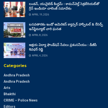
లండన్, యునైటెడ్ కింగ్డమ్ : కామన్‌వెల్త్ సెక్రటేరియట్‌తో
గ్రీన్ ఇండియా చాలెంజ్ సమావేశం
APRIL 19, 2026
బసవతారకం ఇండో అమెరికన్ క్యాన్సర్ హాస్పిటల్ & రీసెర్చ్
ఇన్‌స్టిట్యూట్ వారి ఘనత
APRIL 8, 2026
అక్షయ విద్యా ఫౌండేషన్ సేవలు ప్రశంసనీయం : డీజీపీ
శివధర్ రెడ్డి
APRIL 4, 2026
Categories
Andhra Pradesh
Andhra Pradesh
Arts
Bhakthi
CRIME – Police News
Editors