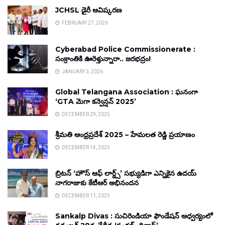
JCHSL డైరీ ఆవిష్కరణ
FEBRUARY 27, 2026
Cyberabad Police Commissionerate :
సంక్రాంతికి ఊరెళ్తున్నారా.. జరభద్రం!
JANUARY 3, 2026
Global Telangana Association : ఘనంగా
‘GTA మెగా కన్వెన్షన్ 2025’
DECEMBER 29, 2025
శ్రీమతి ఆంధ్రప్రదేశ్ 2025 – హేమలత రెడ్డి ప్రయాణం
DECEMBER 14, 2025
బ్రిటన్ ‘హౌస్ ఆఫ్ లార్డ్స్’ సభ్యుడిగా ఎన్నికైన ఉదయ్
నాగరాజుకు కేటీఆర్ అభినందన
DECEMBER 11, 2025
Sankalp Divas : సుచిరిండియా ఫౌండేషన్ ఆధ్వర్యంలో