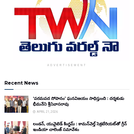
ADVERTISEMENT
Recent News
‘పరమపద సోపానం’ ఘనవిజయం సాధిస్తుంది : దర్శకుడు
భీమనేని శ్రీనివాసరావు
APRIL 21, 2026
లండన్, యునైటెడ్ కింగ్డమ్ : కామన్‌వెల్త్ సెక్రటేరియట్‌తో గ్రీన్
ఇండియా చాలెంజ్ సమావేశం