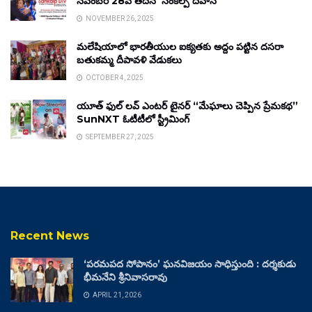
నవంబర్ 28వ తేదీన ‘సంకల్ప్ దివాస్’
NOVEMBER 26, 2025
మలేషియాలో భారతీయుల ఐక్యతకు అద్దం పట్టిన దసరా
బతుకమ్మ దీపావళి వేడుకలు
OCTOBER 4, 2025
యూత్ ఫుల్ లవ్ ఎంటర్ టైనర్ “మేఘాలు చెప్పిన ప్రేమకథ”
SunNXT ఓటీటీలో స్ట్రీమింగ్
SEPTEMBER 27, 2025
Recent News
‘పరమపద సోపానం’ ఘనవిజయం సాధిస్తుంది : దర్శకుడు
భీమనేని శ్రీనివాసరావు
APRIL 21, 2026