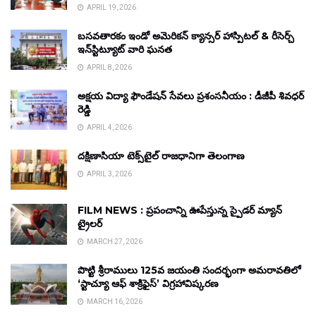
APRIL 19, 2026
బసవతారకం ఇండో అమెరికన్ క్యాన్సర్ హాస్పిటల్ & రీసెర్చ్
ఇన్‌స్టిట్యూట్ వారి ఘనత
APRIL 8, 2026
అక్షయ విద్యా ఫౌండేషన్ సేవలు ప్రశంసనీయం : డీజీపీ శివధర్
రెడ్డి
APRIL 4, 2026
దక్షిణాసియా టెక్స్‌టైల్ రాజధానిగా తెలంగాణ
APRIL 3, 2026
FILM NEWS : ప్రపంచాన్ని ఊపేస్తున్న స్పైడర్ మ్యాన్
ట్రైలర్
MARCH 27, 2026
పొట్టి శ్రీరాములు 125వ జయంతి సందర్భంగా అమరావతిలో
‘స్టాచ్యూ ఆఫ్ శాక్రిఫైస్’ విగ్రహావిష్కరణ
MARCH 16, 2026