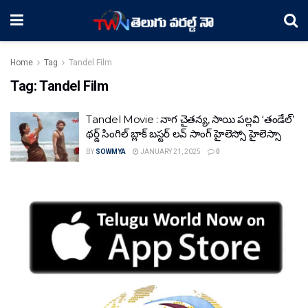
Home
Tag
Tandel Film
Tag:
Tandel Film
Tandel Movie : నాగ చైతన్య, సాయి పల్లవి ‘తండేల్’
థర్డ్ సింగిల్ బ్లాక్ బస్టర్ లవ్ సాంగ్ హైలెస్సో హైలెస్సా
BY
SOWMYA
JANUARY 21, 2025
0