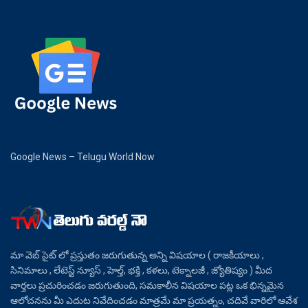
Google News – Telugu World Now
మా వెబ్ సైట్ లో ప్రస్తుతం జరుగుతున్న అన్ని విషయాల ( రాజకీయాలు ,
సినిమాలు , లేటెస్ట్ న్యూస్ , హెల్త్, భక్తి , కళలు, టెక్నాలజీ , జ్యోతిష్యం ) మీద
వార్తలు ప్రచురించడం జరుగుతుంది, సమకాలీన విషయాల పట్ల ఒక భిన్నమైన
ఆలోచనను మీ ఎదుట నివేదించడం మాత్రమే మా ప్రయత్నం, చదివే వారిలో ఆవేశ