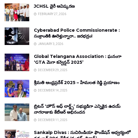
JCHSL డైరీ ఆవిష్కరణ
FEBRUARY 27, 2026
Cyberabad Police Commissionerate :
సంక్రాంతికి ఊరెళ్తున్నారా.. జరభద్రం!
JANUARY 3, 2026
Global Telangana Association : ఘనంగా
‘GTA మెగా కన్వెన్షన్ 2025’
DECEMBER 29, 2025
శ్రీమతి ఆంధ్రప్రదేశ్ 2025 – హేమలత రెడ్డి ప్రయాణం
DECEMBER 14, 2025
బ్రిటన్ ‘హౌస్ ఆఫ్ లార్డ్స్’ సభ్యుడిగా ఎన్నికైన ఉదయ్
నాగరాజుకు కేటీఆర్ అభినందన
DECEMBER 11, 2025
Sankalp Divas : సుచిరిండియా ఫౌండేషన్ ఆధ్వర్యంలో