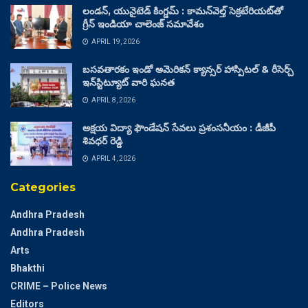
లండన్, యునైటెడ్ కింగ్డమ్ : కామన్‌వెల్త్ సెక్రటేరియట్‌తో
గ్రీన్ ఇండియా చాలెంజ్ సమావేశం
APRIL 19, 2026
బసవతారకం ఇండో అమెరికన్ క్యాన్సర్ హాస్పిటల్ & రీసెర్చ్
ఇన్‌స్టిట్యూట్ వారి ఘనత
APRIL 8, 2026
అక్షయ విద్యా ఫౌండేషన్ సేవలు ప్రశంసనీయం : డీజీపీ
శివధర్ రెడ్డి
APRIL 4, 2026
Categories
Andhra Pradesh
Andhra Pradesh
Arts
Bhakthi
CRIME – Police News
Editors