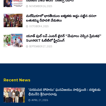
నవంబర్ 28వ తేదీన ‘సంకల్ప్ దివాస్’
NOVEMBER 26, 2025
మలేషియాలో భారతీయుల ఐక్యతకు అద్దం పట్టిన దసరా
బతుకమ్మ దీపావళి వేడుకలు
OCTOBER 4, 2025
యూత్ ఫుల్ లవ్ ఎంటర్ టైనర్ “మేఘాలు చెప్పిన ప్రేమకథ”
SunNXT ఓటీటీలో స్ట్రీమింగ్
SEPTEMBER 27, 2025
Recent News
‘పరమపద సోపానం’ ఘనవిజయం సాధిస్తుంది : దర్శకుడు
భీమనేని శ్రీనివాసరావు
APRIL 21, 2026