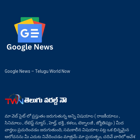
Google News – Telugu World Now
మా వెబ్ సైట్ లో ప్రస్తుతం జరుగుతున్న అన్ని విషయాల ( రాజకీయాలు ,
సినిమాలు , లేటెస్ట్ న్యూస్ , హెల్త్, భక్తి , కళలు, టెక్నాలజీ , జ్యోతిష్యం ) మీద
వార్తలు ప్రచురించడం జరుగుతుంది, సమకాలీన విషయాల పట్ల ఒక భిన్నమైన
ఆలోచనను మీ ఎదుట నివేదించడం మాత్రమే మా ప్రయత్నం, చదివే వారిలో ఆవేశ