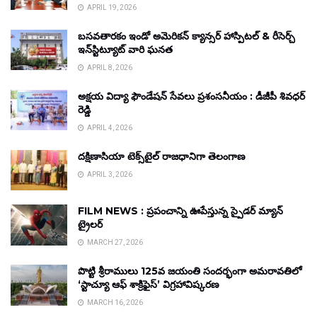
APRIL 19, 2026
బసవతారకం ఇండో అమెరికన్ క్యాన్సర్ హాస్పిటల్ & రీసెర్చ్
ఇన్‌స్టిట్యూట్ వారి ఘనత
APRIL 8, 2026
అక్షయ విద్యా ఫౌండేషన్ సేవలు ప్రశంసనీయం : డీజీపీ శివధర్
రెడ్డి
APRIL 4, 2026
దక్షిణాసియా టెక్స్‌టైల్ రాజధానిగా తెలంగాణ
APRIL 3, 2026
FILM NEWS : ప్రపంచాన్ని ఊపేస్తున్న స్పైడర్ మ్యాన్
ట్రైలర్
MARCH 27, 2026
పొట్టి శ్రీరాములు 125వ జయంతి సందర్భంగా అమరావతిలో
‘స్టాచ్యూ ఆఫ్ శాక్రిఫైస్’ విగ్రహావిష్కరణ
MARCH 16, 2026