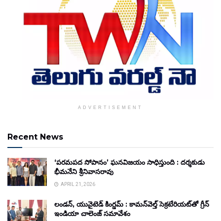
ADVERTISEMENT
Recent News
‘పరమపద సోపానం’ ఘనవిజయం సాధిస్తుంది : దర్శకుడు
భీమనేని శ్రీనివాసరావు
APRIL 21, 2026
లండన్, యునైటెడ్ కింగ్డమ్ : కామన్‌వెల్త్ సెక్రటేరియట్‌తో గ్రీన్
ఇండియా చాలెంజ్ సమావేశం