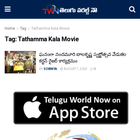
Home
Tag
Tathamma Kala Movie
Tag:
Tathamma Kala Movie
ఘనంగా నందమూరి బాలకృష్ణ స్వర్ణోత్సవ వేడుకల
కర్టన్ రైజర్ కార్యక్రమం
BY
SOWMYA
AUGUST 7, 2024
0