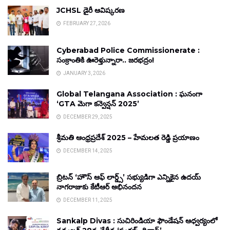
JCHSL డైరీ ఆవిష్కరణ
FEBRUARY 27, 2026
Cyberabad Police Commissionerate :
సంక్రాంతికి ఊరెళ్తున్నారా.. జరభద్రం!
JANUARY 3, 2026
Global Telangana Association : ఘనంగా
‘GTA మెగా కన్వెన్షన్ 2025’
DECEMBER 29, 2025
శ్రీమతి ఆంధ్రప్రదేశ్ 2025 – హేమలత రెడ్డి ప్రయాణం
DECEMBER 14, 2025
బ్రిటన్ ‘హౌస్ ఆఫ్ లార్డ్స్’ సభ్యుడిగా ఎన్నికైన ఉదయ్
నాగరాజుకు కేటీఆర్ అభినందన
DECEMBER 11, 2025
Sankalp Divas : సుచిరిండియా ఫౌండేషన్ ఆధ్వర్యంలో