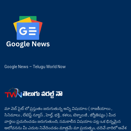
Google News – Telugu World Now
మా వెబ్ సైట్ లో ప్రస్తుతం జరుగుతున్న అన్ని విషయాల ( రాజకీయాలు ,
సినిమాలు , లేటెస్ట్ న్యూస్ , హెల్త్, భక్తి , కళలు, టెక్నాలజీ , జ్యోతిష్యం ) మీద
వార్తలు ప్రచురించడం జరుగుతుంది, సమకాలీన విషయాల పట్ల ఒక భిన్నమైన
ఆలోచనను మీ ఎదుట నివేదించడం మాత్రమే మా ప్రయత్నం, చదివే వారిలో ఆవేశ