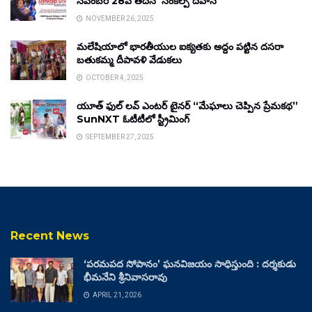
నవంబర్ 28వ తేదీన ‘సంకల్ప్ దివాస్’
NOVEMBER 26, 2025
మలేషియాలో భారతీయుల ఐక్యతకు అద్దం పట్టిన దసరా
బతుకమ్మ దీపావళి వేడుకలు
OCTOBER 4, 2025
యూత్ ఫుల్ లవ్ ఎంటర్ టైనర్ “మేఘాలు చెప్పిన ప్రేమకథ”
SunNXT ఓటీటీలో స్ట్రీమింగ్
SEPTEMBER 27, 2025
Recent News
‘పరమపద సోపానం’ ఘనవిజయం సాధిస్తుంది : దర్శకుడు
భీమనేని శ్రీనివాసరావు
APRIL 21, 2026