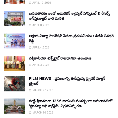
APRIL 19, 2026
బసవతారకం ఇండో అమెరికన్ క్యాన్సర్ హాస్పిటల్ & రీసెర్చ్
ఇన్‌స్టిట్యూట్ వారి ఘనత
APRIL 8, 2026
అక్షయ విద్యా ఫౌండేషన్ సేవలు ప్రశంసనీయం : డీజీపీ శివధర్
రెడ్డి
APRIL 4, 2026
దక్షిణాసియా టెక్స్‌టైల్ రాజధానిగా తెలంగాణ
APRIL 3, 2026
FILM NEWS : ప్రపంచాన్ని ఊపేస్తున్న స్పైడర్ మ్యాన్
ట్రైలర్
MARCH 27, 2026
పొట్టి శ్రీరాములు 125వ జయంతి సందర్భంగా అమరావతిలో
‘స్టాచ్యూ ఆఫ్ శాక్రిఫైస్’ విగ్రహావిష్కరణ
MARCH 16, 2026