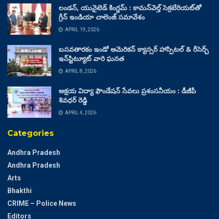
లండన్, యునైటెడ్ కింగ్డమ్ : కామన్‌వెల్త్ సెక్రటేరియట్‌తో
గ్రీన్ ఇండియా చాలెంజ్ సమావేశం
APRIL 19, 2026
బసవతారకం ఇండో అమెరికన్ క్యాన్సర్ హాస్పిటల్ & రీసెర్చ్
ఇన్‌స్టిట్యూట్ వారి ఘనత
APRIL 8, 2026
అక్షయ విద్యా ఫౌండేషన్ సేవలు ప్రశంసనీయం : డీజీపీ
శివధర్ రెడ్డి
APRIL 4, 2026
Categories
Andhra Pradesh
Andhra Pradesh
Arts
Bhakthi
CRIME – Police News
Editors