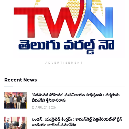
ADVERTISEMENT
Recent News
‘పరమపద సోపానం’ ఘనవిజయం సాధిస్తుంది : దర్శకుడు
భీమనేని శ్రీనివాసరావు
APRIL 21, 2026
లండన్, యునైటెడ్ కింగ్డమ్ : కామన్‌వెల్త్ సెక్రటేరియట్‌తో గ్రీన్
ఇండియా చాలెంజ్ సమావేశం