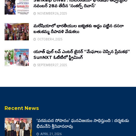
Sankalp Divas : సుచిరిండియా ఫౌండేషన్ ఆధ్వర్యంలో
నవంబర్ 28వ తేదీన ‘సంకల్ప్ దివాస్’
NOVEMBER 26, 2025
మలేషియాలో భారతీయుల ఐక్యతకు అద్దం పట్టిన దసరా
బతుకమ్మ దీపావళి వేడుకలు
OCTOBER 4, 2025
యూత్ ఫుల్ లవ్ ఎంటర్ టైనర్ “మేఘాలు చెప్పిన ప్రేమకథ”
SunNXT ఓటీటీలో స్ట్రీమింగ్
SEPTEMBER 27, 2025
Recent News
‘పరమపద సోపానం’ ఘనవిజయం సాధిస్తుంది : దర్శకుడు
భీమనేని శ్రీనివాసరావు
APRIL 21, 2026