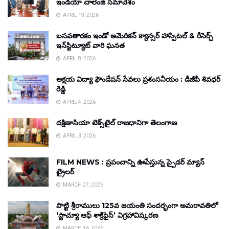
ఇండియా చాలెంజ్ సమావేశం
APRIL 19, 2026
బసవతారకం ఇండో అమెరికన్ క్యాన్సర్ హాస్పిటల్ & రీసెర్చ్
ఇన్‌స్టిట్యూట్ వారి ఘనత
APRIL 8, 2026
అక్షయ విద్యా ఫౌండేషన్ సేవలు ప్రశంసనీయం : డీజీపీ శివధర్
రెడ్డి
APRIL 4, 2026
దక్షిణాసియా టెక్స్‌టైల్ రాజధానిగా తెలంగాణ
APRIL 3, 2026
FILM NEWS : ప్రపంచాన్ని ఊపేస్తున్న స్పైడర్ మ్యాన్
ట్రైలర్
MARCH 27, 2026
పొట్టి శ్రీరాములు 125వ జయంతి సందర్భంగా అమరావతిలో
‘స్టాచ్యూ ఆఫ్ శాక్రిఫైస్’ విగ్రహావిష్కరణ
MARCH 16, 2026