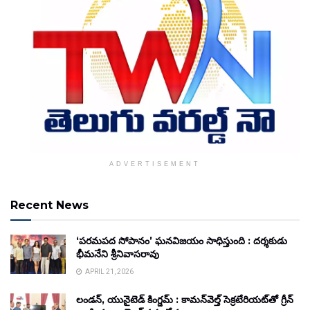
ADVERTISEMENT
Recent News
‘పరమపద సోపానం’ ఘనవిజయం సాధిస్తుంది : దర్శకుడు
భీమనేని శ్రీనివాసరావు
APRIL 21, 2026
లండన్, యునైటెడ్ కింగ్డమ్ : కామన్‌వెల్త్ సెక్రటేరియట్‌తో గ్రీన్