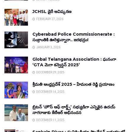
JCHSL డైరీ ఆవిష్కరణ
FEBRUARY 27, 2026
Cyberabad Police Commissionerate :
సంక్రాంతికి ఊరెళ్తున్నారా.. జరభద్రం!
JANUARY 3, 2026
Global Telangana Association : ఘనంగా
‘GTA మెగా కన్వెన్షన్ 2025’
DECEMBER 29, 2025
శ్రీమతి ఆంధ్రప్రదేశ్ 2025 – హేమలత రెడ్డి ప్రయాణం
DECEMBER 14, 2025
బ్రిటన్ ‘హౌస్ ఆఫ్ లార్డ్స్’ సభ్యుడిగా ఎన్నికైన ఉదయ్
నాగరాజుకు కేటీఆర్ అభినందన
DECEMBER 11, 2025