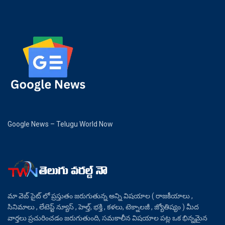
Google News – Telugu World Now
మా వెబ్ సైట్ లో ప్రస్తుతం జరుగుతున్న అన్ని విషయాల ( రాజకీయాలు ,
సినిమాలు , లేటెస్ట్ న్యూస్ , హెల్త్, భక్తి , కళలు, టెక్నాలజీ , జ్యోతిష్యం ) మీద
వార్తలు ప్రచురించడం జరుగుతుంది, సమకాలీన విషయాల పట్ల ఒక భిన్నమైన