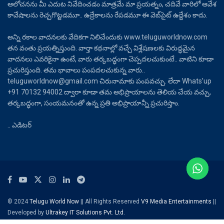
ఆలోచనను మీ ఎదుట నివేదించడం మాత్రమే మా ప్రయత్నం, చదివే వారిలో ఆవేశ
కావేషాలను రెచ్చగొట్టడమూ.. ఉద్రేకాలను రేపడమూ ఈ వెబ్‌సైట్ ఉద్దేశం కాదు.
అన్ని రకాల వాదనలకు వేదికగా నిలిచేందుకు www.teluguworldnow.com
తన వంతు ప్రయత్నిస్తుంది. వార్తా కథనాల్లో వచ్చే విశ్లేషణలకు విరుద్ధమైన
వాదనలు ఎవరికైనా ఉంటే, వారు తర్కబద్ధంగా చెప్పదలచుకుంటే.. వాటిని కూడా
ప్రచురిస్తుంది. తమ భావాలు పంపదలచుకున్న వారు..
teluguworldnow@gmail.com చిరునామాకు పంపవచ్చు. లేదా Whats’up
+91 70132 94002 ద్వారా కూడా తమ అభిప్రాయాలను తెలియ చేయ వచ్చు,
తర్కబద్ధంగా, సంయమనంతో ఉన్న ప్రతి అభిప్రాయాన్నీ ప్రచురిస్తాం.
.. ఎడిటర్
© 2024
Telugu World Now
|| All Rights Reserved
V9 Media Entertainments
||
Developed by
Ultrakey IT Solutions Pvt. Ltd.