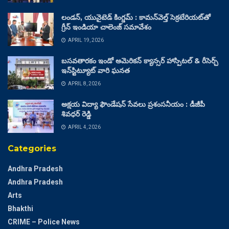
లండన్, యునైటెడ్ కింగ్డమ్ : కామన్‌వెల్త్ సెక్రటేరియట్‌తో
గ్రీన్ ఇండియా చాలెంజ్ సమావేశం
APRIL 19, 2026
బసవతారకం ఇండో అమెరికన్ క్యాన్సర్ హాస్పిటల్ & రీసెర్చ్
ఇన్‌స్టిట్యూట్ వారి ఘనత
APRIL 8, 2026
అక్షయ విద్యా ఫౌండేషన్ సేవలు ప్రశంసనీయం : డీజీపీ
శివధర్ రెడ్డి
APRIL 4, 2026
Categories
Andhra Pradesh
Andhra Pradesh
Arts
Bhakthi
CRIME – Police News