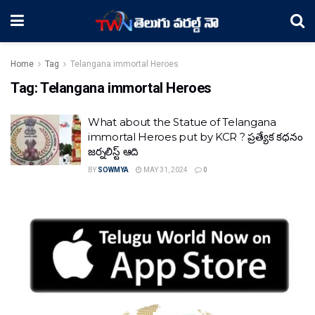
Home
Tag
Telangana immortal Heroes
Tag:
Telangana immortal Heroes
What about the Statue of Telangana
immortal Heroes put by KCR ? ప్రత్యేక కధనం
జర్నలిస్ట్ ఆది
BY
SOWMYA
MAY 31, 2024
0