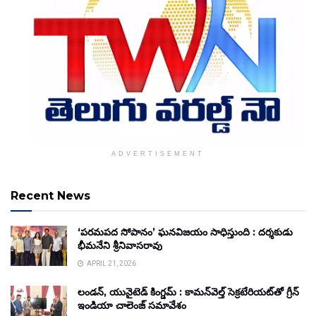
ADVERTISEMENT
Recent News
‘పరమపద సోపానం’ ఘనవిజయం సాధిస్తుంది : దర్శకుడు
భీమనేని శ్రీనివాసరావు
APRIL 21, 2026
లండన్, యునైటెడ్ కింగ్డమ్ : కామన్‌వెల్త్ సెక్రటేరియట్‌తో గ్రీన్
ఇండియా చాలెంజ్ సమావేశం