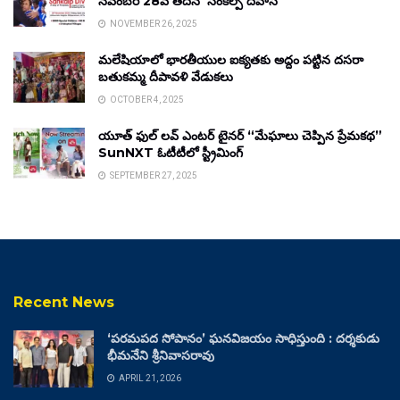
నవంబర్ 28వ తేదీన ‘సంకల్ప్ దివాస్’
NOVEMBER 26, 2025
మలేషియాలో భారతీయుల ఐక్యతకు అద్దం పట్టిన దసరా
బతుకమ్మ దీపావళి వేడుకలు
OCTOBER 4, 2025
యూత్ ఫుల్ లవ్ ఎంటర్ టైనర్ “మేఘాలు చెప్పిన ప్రేమకథ”
SunNXT ఓటీటీలో స్ట్రీమింగ్
SEPTEMBER 27, 2025
Recent News
‘పరమపద సోపానం’ ఘనవిజయం సాధిస్తుంది : దర్శకుడు
భీమనేని శ్రీనివాసరావు
APRIL 21, 2026