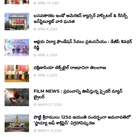
APRIL 19, 2026
బసవతారకం ఇండో అమెరికన్ క్యాన్సర్ హాస్పిటల్ & రీసెర్చ్
ఇన్‌స్టిట్యూట్ వారి ఘనత
APRIL 8, 2026
అక్షయ విద్యా ఫౌండేషన్ సేవలు ప్రశంసనీయం : డీజీపీ శివధర్
రెడ్డి
APRIL 4, 2026
దక్షిణాసియా టెక్స్‌టైల్ రాజధానిగా తెలంగాణ
APRIL 3, 2026
FILM NEWS : ప్రపంచాన్ని ఊపేస్తున్న స్పైడర్ మ్యాన్
ట్రైలర్
MARCH 27, 2026
పొట్టి శ్రీరాములు 125వ జయంతి సందర్భంగా అమరావతిలో
‘స్టాచ్యూ ఆఫ్ శాక్రిఫైస్’ విగ్రహావిష్కరణ
MARCH 16, 2026