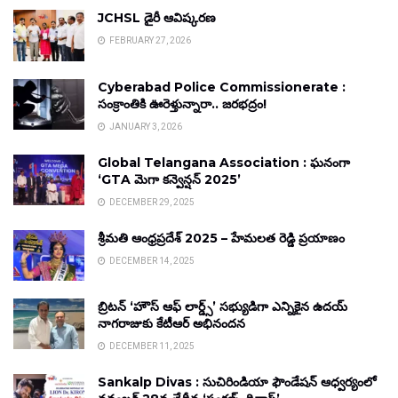
JCHSL డైరీ ఆవిష్కరణ
FEBRUARY 27, 2026
Cyberabad Police Commissionerate :
సంక్రాంతికి ఊరెళ్తున్నారా.. జరభద్రం!
JANUARY 3, 2026
Global Telangana Association : ఘనంగా
‘GTA మెగా కన్వెన్షన్ 2025’
DECEMBER 29, 2025
శ్రీమతి ఆంధ్రప్రదేశ్ 2025 – హేమలత రెడ్డి ప్రయాణం
DECEMBER 14, 2025
బ్రిటన్ ‘హౌస్ ఆఫ్ లార్డ్స్’ సభ్యుడిగా ఎన్నికైన ఉదయ్
నాగరాజుకు కేటీఆర్ అభినందన
DECEMBER 11, 2025
Sankalp Divas : సుచిరిండియా ఫౌండేషన్ ఆధ్వర్యంలో