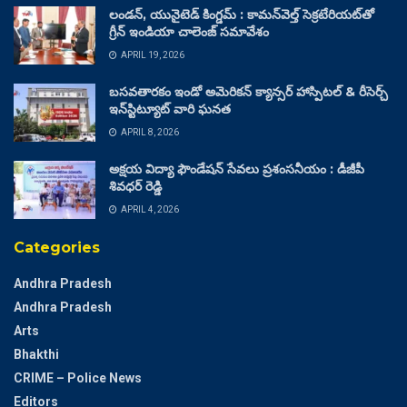
లండన్, యునైటెడ్ కింగ్డమ్ : కామన్‌వెల్త్ సెక్రటేరియట్‌తో
గ్రీన్ ఇండియా చాలెంజ్ సమావేశం
APRIL 19, 2026
బసవతారకం ఇండో అమెరికన్ క్యాన్సర్ హాస్పిటల్ & రీసెర్చ్
ఇన్‌స్టిట్యూట్ వారి ఘనత
APRIL 8, 2026
అక్షయ విద్యా ఫౌండేషన్ సేవలు ప్రశంసనీయం : డీజీపీ
శివధర్ రెడ్డి
APRIL 4, 2026
Categories
Andhra Pradesh
Andhra Pradesh
Arts
Bhakthi
CRIME – Police News
Editors