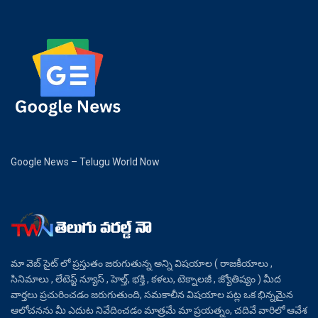
Google News – Telugu World Now
మా వెబ్ సైట్ లో ప్రస్తుతం జరుగుతున్న అన్ని విషయాల ( రాజకీయాలు ,
సినిమాలు , లేటెస్ట్ న్యూస్ , హెల్త్, భక్తి , కళలు, టెక్నాలజీ , జ్యోతిష్యం ) మీద
వార్తలు ప్రచురించడం జరుగుతుంది, సమకాలీన విషయాల పట్ల ఒక భిన్నమైన
ఆలోచనను మీ ఎదుట నివేదించడం మాత్రమే మా ప్రయత్నం, చదివే వారిలో ఆవేశ