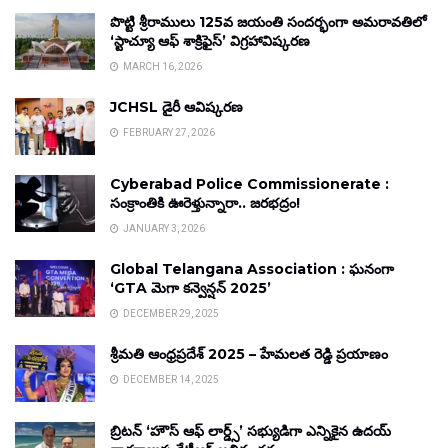
పొట్టి శ్రీరాములు 125వ జయంతి సందర్భంగా అమరావతిలో
‘స్టాచ్యూ ఆఫ్ శాక్రిఫైస్’ విగ్రహావిష్కరణ
MARCH 16, 2026
JCHSL డైరీ ఆవిష్కరణ
FEBRUARY 27, 2026
Cyberabad Police Commissionerate :
సంక్రాంతికి ఊరెళ్తున్నారా.. జరభద్రం!
JANUARY 3, 2026
Global Telangana Association : ఘనంగా
‘GTA మెగా కన్వెన్షన్ 2025’
DECEMBER 29, 2025
శ్రీమతి ఆంధ్రప్రదేశ్ 2025 – హేమలత రెడ్డి ప్రయాణం
DECEMBER 14, 2025
బ్రిటన్ ‘హౌస్ ఆఫ్ లార్డ్స్’ సభ్యుడిగా ఎన్నికైన ఉదయ్