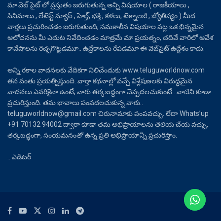
మా వెబ్ సైట్ లో ప్రస్తుతం జరుగుతున్న అన్ని విషయాల ( రాజకీయాలు ,
సినిమాలు , లేటెస్ట్ న్యూస్ , హెల్త్, భక్తి , కళలు, టెక్నాలజీ , జ్యోతిష్యం ) మీద
వార్తలు ప్రచురించడం జరుగుతుంది, సమకాలీన విషయాల పట్ల ఒక భిన్నమైన
ఆలోచనను మీ ఎదుట నివేదించడం మాత్రమే మా ప్రయత్నం, చదివే వారిలో ఆవేశ
కావేషాలను రెచ్చగొట్టడమూ.. ఉద్రేకాలను రేపడమూ ఈ వెబ్‌సైట్ ఉద్దేశం కాదు.
అన్ని రకాల వాదనలకు వేదికగా నిలిచేందుకు www.teluguworldnow.com
తన వంతు ప్రయత్నిస్తుంది. వార్తా కథనాల్లో వచ్చే విశ్లేషణలకు విరుద్ధమైన
వాదనలు ఎవరికైనా ఉంటే, వారు తర్కబద్ధంగా చెప్పదలచుకుంటే.. వాటిని కూడా
ప్రచురిస్తుంది. తమ భావాలు పంపదలచుకున్న వారు..
teluguworldnow@gmail.com చిరునామాకు పంపవచ్చు. లేదా Whats’up
+91 70132 94002 ద్వారా కూడా తమ అభిప్రాయాలను తెలియ చేయ వచ్చు,
తర్కబద్ధంగా, సంయమనంతో ఉన్న ప్రతి అభిప్రాయాన్నీ ప్రచురిస్తాం.
.. ఎడిటర్