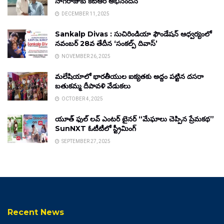
నాగరాజుకు కేటీఆర్ అభినందన
DECEMBER 11, 2025
Sankalp Divas : సుచిరిండియా ఫౌండేషన్ ఆధ్వర్యంలో
నవంబర్ 28వ తేదీన ‘సంకల్ప్ దివాస్’
NOVEMBER 26, 2025
మలేషియాలో భారతీయుల ఐక్యతకు అద్దం పట్టిన దసరా
బతుకమ్మ దీపావళి వేడుకలు
OCTOBER 4, 2025
యూత్ ఫుల్ లవ్ ఎంటర్ టైనర్ “మేఘాలు చెప్పిన ప్రేమకథ”
SunNXT ఓటీటీలో స్ట్రీమింగ్
SEPTEMBER 27, 2025
Recent News