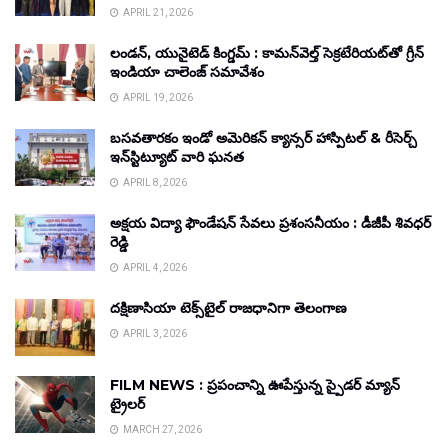
APRIL 21, 2026
లండన్, యునైటెడ్ కింగ్డమ్ : కామన్‌వెల్త్ సెక్రటేరియట్‌తో గ్రీన్
ఇండియా చాలెంజ్ సమావేశం
APRIL 19, 2026
బసవతారకం ఇండో అమెరికన్ క్యాన్సర్ హాస్పిటల్ & రీసెర్చ్
ఇన్‌స్టిట్యూట్ వారి ఘనత
APRIL 8, 2026
అక్షయ విద్యా ఫౌండేషన్ సేవలు ప్రశంసనీయం : డీజీపీ శివధర్
రెడ్డి
APRIL 4, 2026
దక్షిణాసియా టెక్స్‌టైల్ రాజధానిగా తెలంగాణ
APRIL 3, 2026
FILM NEWS : ప్రపంచాన్ని ఊపేస్తున్న స్పైడర్ మ్యాన్
ట్రైలర్
MARCH 27, 2026