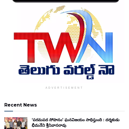
ADVERTISEMENT
Recent News
‘పరమపద సోపానం’ ఘనవిజయం సాధిస్తుంది : దర్శకుడు
భీమనేని శ్రీనివాసరావు