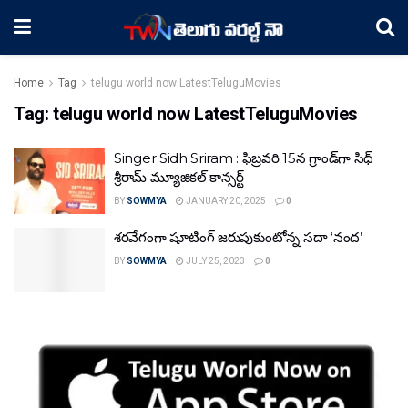
Home
Tag
telugu world now LatestTeluguMovies
Tag:
telugu world now LatestTeluguMovies
Singer Sidh Sriram : ఫిబ్రవరి 15న గ్రాండ్‌గా సిధ్
శ్రీరామ్ మ్యూజికల్ కాన్సర్ట్
BY
SOWMYA
JANUARY 20, 2025
0
శ‌ర‌వేగంగా షూటింగ్ జరుపుకుంటోన్న స‌దా ‘నంద‌’
BY
SOWMYA
JULY 25, 2023
0