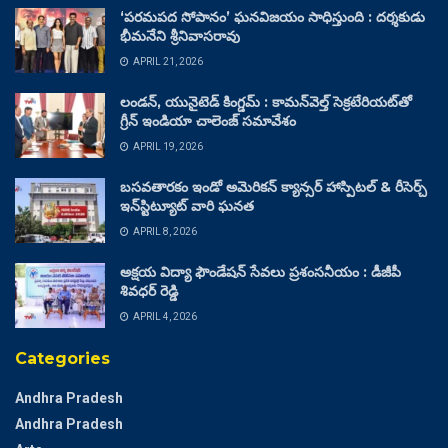
‘పరమపద సోపానం’ ఘనవిజయం సాధిస్తుంది : దర్శకుడు
భీమనేని శ్రీనివాసరావు
APRIL 21, 2026
లండన్, యునైటెడ్ కింగ్డమ్ : కామన్‌వెల్త్ సెక్రటేరియట్‌తో
గ్రీన్ ఇండియా చాలెంజ్ సమావేశం
APRIL 19, 2026
బసవతారకం ఇండో అమెరికన్ క్యాన్సర్ హాస్పిటల్ & రీసెర్చ్
ఇన్‌స్టిట్యూట్ వారి ఘనత
APRIL 8, 2026
అక్షయ విద్యా ఫౌండేషన్ సేవలు ప్రశంసనీయం : డీజీపీ
శివధర్ రెడ్డి
APRIL 4, 2026
Categories
Andhra Pradesh
Andhra Pradesh