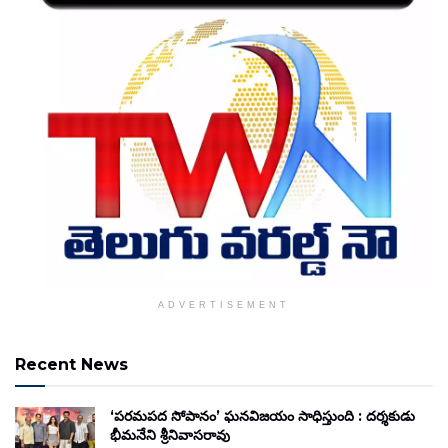
ADVERTISEMENT
Recent News
‘పరమపద సోపానం’ ఘనవిజయం సాధిస్తుంది : దర్శకుడు
భీమనేని శ్రీనివాసరావు