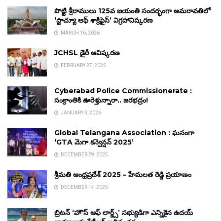
పొట్టి శ్రీరాములు 125వ జయంతి సందర్భంగా అమరావతిలో
‘స్టాచ్యూ ఆఫ్ శాక్రిఫైస్’ విగ్రహావిష్కరణ
MARCH 16, 2026
JCHSL డైరీ ఆవిష్కరణ
FEBRUARY 27, 2026
Cyberabad Police Commissionerate :
సంక్రాంతికి ఊరెళ్తున్నారా.. జరభద్రం!
JANUARY 3, 2026
Global Telangana Association : ఘనంగా
‘GTA మెగా కన్వెన్షన్ 2025’
DECEMBER 29, 2025
శ్రీమతి ఆంధ్రప్రదేశ్ 2025 – హేమలత రెడ్డి ప్రయాణం
DECEMBER 14, 2025
బ్రిటన్ ‘హౌస్ ఆఫ్ లార్డ్స్’ సభ్యుడిగా ఎన్నికైన ఉదయ్