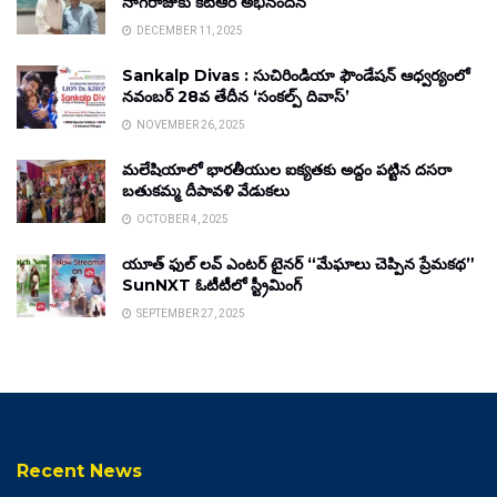
నాగరాజుకు కేటీఆర్ అభినందన
DECEMBER 11, 2025
Sankalp Divas : సుచిరిండియా ఫౌండేషన్ ఆధ్వర్యంలో
నవంబర్ 28వ తేదీన ‘సంకల్ప్ దివాస్’
NOVEMBER 26, 2025
మలేషియాలో భారతీయుల ఐక్యతకు అద్దం పట్టిన దసరా
బతుకమ్మ దీపావళి వేడుకలు
OCTOBER 4, 2025
యూత్ ఫుల్ లవ్ ఎంటర్ టైనర్ “మేఘాలు చెప్పిన ప్రేమకథ”
SunNXT ఓటీటీలో స్ట్రీమింగ్
SEPTEMBER 27, 2025
Recent News