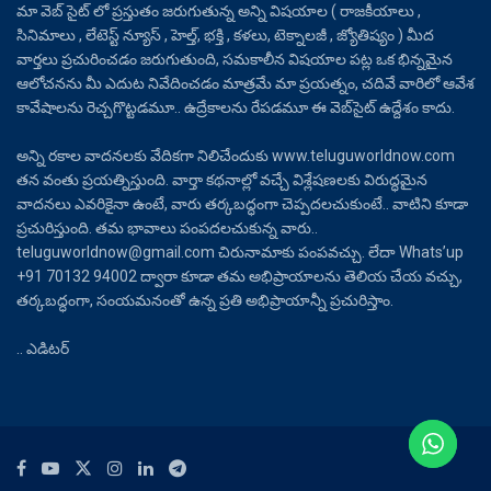
మా వెబ్ సైట్ లో ప్రస్తుతం జరుగుతున్న అన్ని విషయాల ( రాజకీయాలు ,
సినిమాలు , లేటెస్ట్ న్యూస్ , హెల్త్, భక్తి , కళలు, టెక్నాలజీ , జ్యోతిష్యం ) మీద
వార్తలు ప్రచురించడం జరుగుతుంది, సమకాలీన విషయాల పట్ల ఒక భిన్నమైన
ఆలోచనను మీ ఎదుట నివేదించడం మాత్రమే మా ప్రయత్నం, చదివే వారిలో ఆవేశ
కావేషాలను రెచ్చగొట్టడమూ.. ఉద్రేకాలను రేపడమూ ఈ వెబ్‌సైట్ ఉద్దేశం కాదు.
అన్ని రకాల వాదనలకు వేదికగా నిలిచేందుకు www.teluguworldnow.com
తన వంతు ప్రయత్నిస్తుంది. వార్తా కథనాల్లో వచ్చే విశ్లేషణలకు విరుద్ధమైన
వాదనలు ఎవరికైనా ఉంటే, వారు తర్కబద్ధంగా చెప్పదలచుకుంటే.. వాటిని కూడా
ప్రచురిస్తుంది. తమ భావాలు పంపదలచుకున్న వారు..
teluguworldnow@gmail.com చిరునామాకు పంపవచ్చు. లేదా Whats’up
+91 70132 94002 ద్వారా కూడా తమ అభిప్రాయాలను తెలియ చేయ వచ్చు,
తర్కబద్ధంగా, సంయమనంతో ఉన్న ప్రతి అభిప్రాయాన్నీ ప్రచురిస్తాం.
.. ఎడిటర్