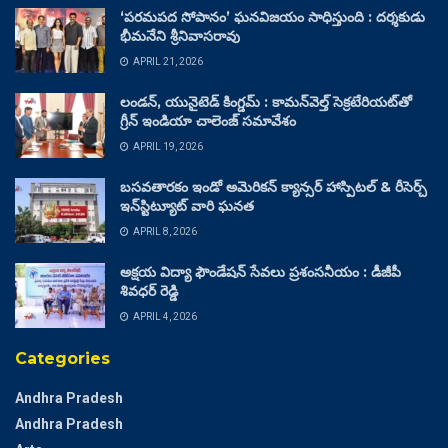
‘పరమపద సోపానం’ ఘనవిజయం సాధిస్తుంది : దర్శకుడు
భీమనేని శ్రీనివాసరావు
APRIL 21, 2026
లండన్, యునైటెడ్ కింగ్డమ్ : కామన్‌వెల్త్ సెక్రటేరియట్‌తో
గ్రీన్ ఇండియా చాలెంజ్ సమావేశం
APRIL 19, 2026
బసవతారకం ఇండో అమెరికన్ క్యాన్సర్ హాస్పిటల్ & రీసెర్చ్
ఇన్‌స్టిట్యూట్ వారి ఘనత
APRIL 8, 2026
అక్షయ విద్యా ఫౌండేషన్ సేవలు ప్రశంసనీయం : డీజీపీ
శివధర్ రెడ్డి
APRIL 4, 2026
Categories
Andhra Pradesh
Andhra Pradesh