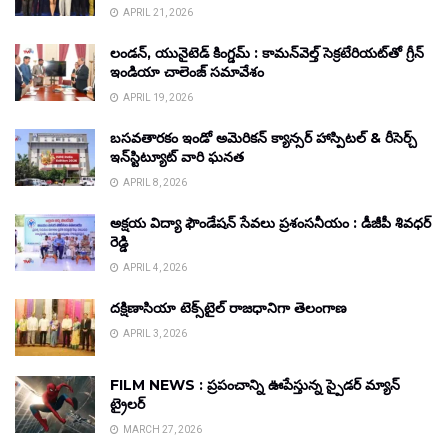
APRIL 21, 2026
లండన్, యునైటెడ్ కింగ్డమ్ : కామన్‌వెల్త్ సెక్రటేరియట్‌తో గ్రీన్
ఇండియా చాలెంజ్ సమావేశం
APRIL 19, 2026
బసవతారకం ఇండో అమెరికన్ క్యాన్సర్ హాస్పిటల్ & రీసెర్చ్
ఇన్‌స్టిట్యూట్ వారి ఘనత
APRIL 8, 2026
అక్షయ విద్యా ఫౌండేషన్ సేవలు ప్రశంసనీయం : డీజీపీ శివధర్
రెడ్డి
APRIL 4, 2026
దక్షిణాసియా టెక్స్‌టైల్ రాజధానిగా తెలంగాణ
APRIL 3, 2026
FILM NEWS : ప్రపంచాన్ని ఊపేస్తున్న స్పైడర్ మ్యాన్
ట్రైలర్
MARCH 27, 2026