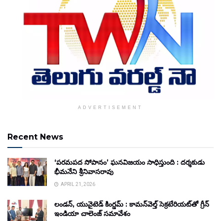
ADVERTISEMENT
Recent News
‘పరమపద సోపానం’ ఘనవిజయం సాధిస్తుంది : దర్శకుడు
భీమనేని శ్రీనివాసరావు
APRIL 21, 2026
లండన్, యునైటెడ్ కింగ్డమ్ : కామన్‌వెల్త్ సెక్రటేరియట్‌తో గ్రీన్
ఇండియా చాలెంజ్ సమావేశం