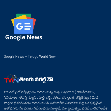
Google News – Telugu World Now
మా వెబ్ సైట్ లో ప్రస్తుతం జరుగుతున్న అన్ని విషయాల ( రాజకీయాలు ,
సినిమాలు , లేటెస్ట్ న్యూస్ , హెల్త్, భక్తి , కళలు, టెక్నాలజీ , జ్యోతిష్యం ) మీద
వార్తలు ప్రచురించడం జరుగుతుంది, సమకాలీన విషయాల పట్ల ఒక భిన్నమైన
ఆలోచనను మీ ఎదుట నివేదించడం మాత్రమే మా ప్రయత్నం, చదివే వారిలో ఆవేశ