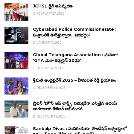
JCHSL డైరీ ఆవిష్కరణ
FEBRUARY 27, 2026
Cyberabad Police Commissionerate :
సంక్రాంతికి ఊరెళ్తున్నారా.. జరభద్రం!
JANUARY 3, 2026
Global Telangana Association : ఘనంగా
‘GTA మెగా కన్వెన్షన్ 2025’
DECEMBER 29, 2025
శ్రీమతి ఆంధ్రప్రదేశ్ 2025 – హేమలత రెడ్డి ప్రయాణం
DECEMBER 14, 2025
బ్రిటన్ ‘హౌస్ ఆఫ్ లార్డ్స్’ సభ్యుడిగా ఎన్నికైన ఉదయ్
నాగరాజుకు కేటీఆర్ అభినందన
DECEMBER 11, 2025
Sankalp Divas : సుచిరిండియా ఫౌండేషన్ ఆధ్వర్యంలో