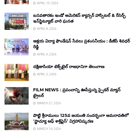
APRIL 19, 2026
బసవతారకం ఇండో అమెరికన్ క్యాన్సర్ హాస్పిటల్ & రీసెర్చ్
ఇన్‌స్టిట్యూట్ వారి ఘనత
APRIL 8, 2026
అక్షయ విద్యా ఫౌండేషన్ సేవలు ప్రశంసనీయం : డీజీపీ శివధర్
రెడ్డి
APRIL 4, 2026
దక్షిణాసియా టెక్స్‌టైల్ రాజధానిగా తెలంగాణ
APRIL 3, 2026
FILM NEWS : ప్రపంచాన్ని ఊపేస్తున్న స్పైడర్ మ్యాన్
ట్రైలర్
MARCH 27, 2026
పొట్టి శ్రీరాములు 125వ జయంతి సందర్భంగా అమరావతిలో
‘స్టాచ్యూ ఆఫ్ శాక్రిఫైస్’ విగ్రహావిష్కరణ
MARCH 16, 2026