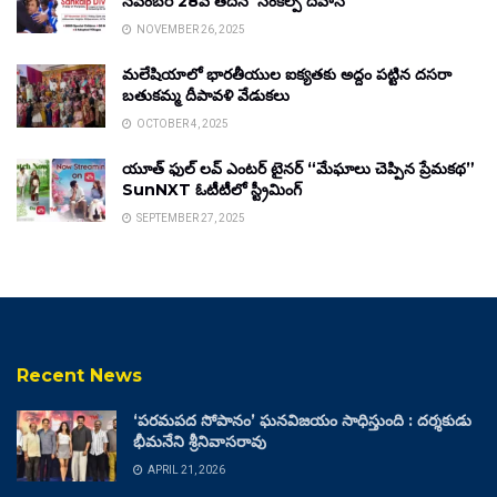
నవంబర్ 28వ తేదీన ‘సంకల్ప్ దివాస్’
NOVEMBER 26, 2025
మలేషియాలో భారతీయుల ఐక్యతకు అద్దం పట్టిన దసరా
బతుకమ్మ దీపావళి వేడుకలు
OCTOBER 4, 2025
యూత్ ఫుల్ లవ్ ఎంటర్ టైనర్ “మేఘాలు చెప్పిన ప్రేమకథ”
SunNXT ఓటీటీలో స్ట్రీమింగ్
SEPTEMBER 27, 2025
Recent News
‘పరమపద సోపానం’ ఘనవిజయం సాధిస్తుంది : దర్శకుడు
భీమనేని శ్రీనివాసరావు
APRIL 21, 2026