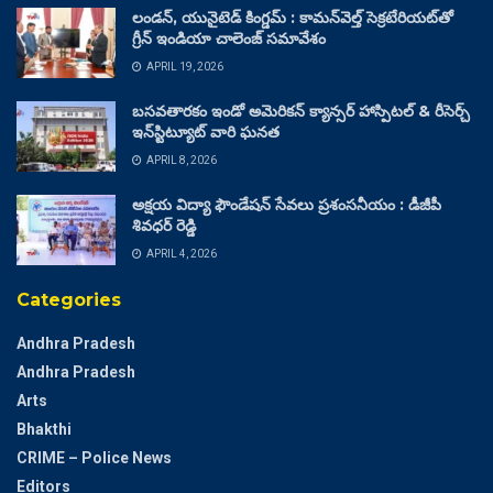
లండన్, యునైటెడ్ కింగ్డమ్ : కామన్‌వెల్త్ సెక్రటేరియట్‌తో
గ్రీన్ ఇండియా చాలెంజ్ సమావేశం
APRIL 19, 2026
బసవతారకం ఇండో అమెరికన్ క్యాన్సర్ హాస్పిటల్ & రీసెర్చ్
ఇన్‌స్టిట్యూట్ వారి ఘనత
APRIL 8, 2026
అక్షయ విద్యా ఫౌండేషన్ సేవలు ప్రశంసనీయం : డీజీపీ
శివధర్ రెడ్డి
APRIL 4, 2026
Categories
Andhra Pradesh
Andhra Pradesh
Arts
Bhakthi
CRIME – Police News
Editors