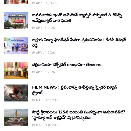
APRIL 19, 2026
బసవతారకం ఇండో అమెరికన్ క్యాన్సర్ హాస్పిటల్ & రీసెర్చ్
ఇన్‌స్టిట్యూట్ వారి ఘనత
APRIL 8, 2026
అక్షయ విద్యా ఫౌండేషన్ సేవలు ప్రశంసనీయం : డీజీపీ శివధర్
రెడ్డి
APRIL 4, 2026
దక్షిణాసియా టెక్స్‌టైల్ రాజధానిగా తెలంగాణ
APRIL 3, 2026
FILM NEWS : ప్రపంచాన్ని ఊపేస్తున్న స్పైడర్ మ్యాన్
ట్రైలర్
MARCH 27, 2026
పొట్టి శ్రీరాములు 125వ జయంతి సందర్భంగా అమరావతిలో
‘స్టాచ్యూ ఆఫ్ శాక్రిఫైస్’ విగ్రహావిష్కరణ
MARCH 16, 2026