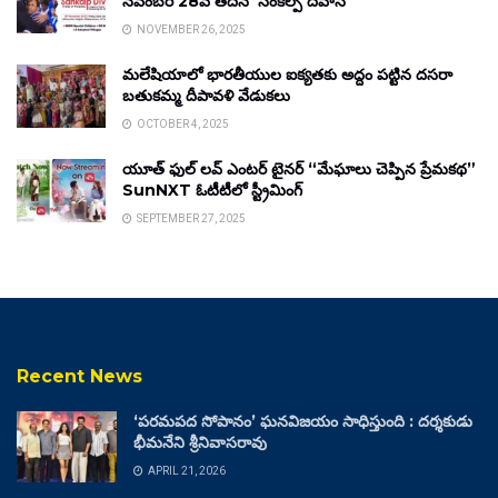
నవంబర్ 28వ తేదీన ‘సంకల్ప్ దివాస్’
NOVEMBER 26, 2025
మలేషియాలో భారతీయుల ఐక్యతకు అద్దం పట్టిన దసరా
బతుకమ్మ దీపావళి వేడుకలు
OCTOBER 4, 2025
యూత్ ఫుల్ లవ్ ఎంటర్ టైనర్ “మేఘాలు చెప్పిన ప్రేమకథ”
SunNXT ఓటీటీలో స్ట్రీమింగ్
SEPTEMBER 27, 2025
Recent News
‘పరమపద సోపానం’ ఘనవిజయం సాధిస్తుంది : దర్శకుడు
భీమనేని శ్రీనివాసరావు
APRIL 21, 2026