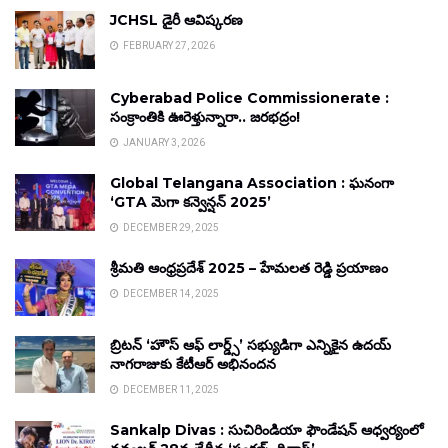
JCHSL డైరీ ఆవిష్కరణ
FEBRUARY 27, 2026
Cyberabad Police Commissionerate :
సంక్రాంతికి ఊరెళ్తున్నారా.. జరభద్రం!
JANUARY 3, 2026
Global Telangana Association : ఘనంగా
‘GTA మెగా కన్వెన్షన్ 2025’
DECEMBER 29, 2025
శ్రీమతి ఆంధ్రప్రదేశ్ 2025 – హేమలత రెడ్డి ప్రయాణం
DECEMBER 14, 2025
బ్రిటన్ ‘హౌస్ ఆఫ్ లార్డ్స్’ సభ్యుడిగా ఎన్నికైన ఉదయ్
నాగరాజుకు కేటీఆర్ అభినందన
DECEMBER 11, 2025
Sankalp Divas : సుచిరిండియా ఫౌండేషన్ ఆధ్వర్యంలో