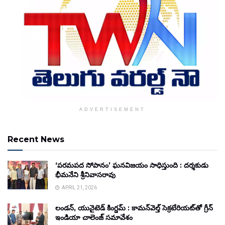
ADVERTISEMENT
Recent News
‘పరమపద సోపానం’ ఘనవిజయం సాధిస్తుంది : దర్శకుడు
భీమనేని శ్రీనివాసరావు
APRIL 21, 2026
లండన్, యునైటెడ్ కింగ్డమ్ : కామన్‌వెల్త్ సెక్రటేరియట్‌తో గ్రీన్
ఇండియా చాలెంజ్ సమావేశం