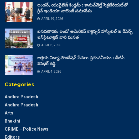
లండన్, యునైటెడ్ కింగ్డమ్ : కామన్‌వెల్త్ సెక్రటేరియట్‌తో
గ్రీన్ ఇండియా చాలెంజ్ సమావేశం
APRIL 19, 2026
బసవతారకం ఇండో అమెరికన్ క్యాన్సర్ హాస్పిటల్ & రీసెర్చ్
ఇన్‌స్టిట్యూట్ వారి ఘనత
APRIL 8, 2026
అక్షయ విద్యా ఫౌండేషన్ సేవలు ప్రశంసనీయం : డీజీపీ
శివధర్ రెడ్డి
APRIL 4, 2026
Categories
Andhra Pradesh
Andhra Pradesh
Arts
Bhakthi
CRIME – Police News
Editors