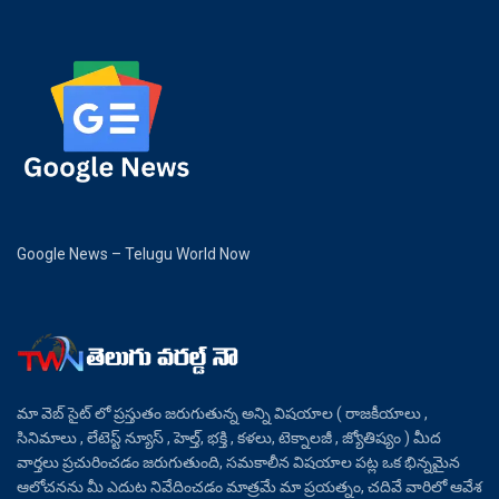
Google News – Telugu World Now
మా వెబ్ సైట్ లో ప్రస్తుతం జరుగుతున్న అన్ని విషయాల ( రాజకీయాలు ,
సినిమాలు , లేటెస్ట్ న్యూస్ , హెల్త్, భక్తి , కళలు, టెక్నాలజీ , జ్యోతిష్యం ) మీద
వార్తలు ప్రచురించడం జరుగుతుంది, సమకాలీన విషయాల పట్ల ఒక భిన్నమైన
ఆలోచనను మీ ఎదుట నివేదించడం మాత్రమే మా ప్రయత్నం, చదివే వారిలో ఆవేశ