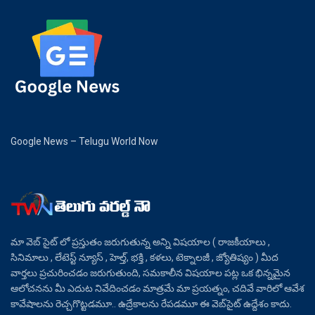
Google News – Telugu World Now
మా వెబ్ సైట్ లో ప్రస్తుతం జరుగుతున్న అన్ని విషయాల ( రాజకీయాలు ,
సినిమాలు , లేటెస్ట్ న్యూస్ , హెల్త్, భక్తి , కళలు, టెక్నాలజీ , జ్యోతిష్యం ) మీద
వార్తలు ప్రచురించడం జరుగుతుంది, సమకాలీన విషయాల పట్ల ఒక భిన్నమైన
ఆలోచనను మీ ఎదుట నివేదించడం మాత్రమే మా ప్రయత్నం, చదివే వారిలో ఆవేశ
కావేషాలను రెచ్చగొట్టడమూ.. ఉద్రేకాలను రేపడమూ ఈ వెబ్‌సైట్ ఉద్దేశం కాదు.