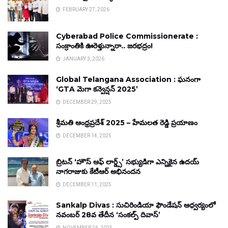
FEBRUARY 27, 2026
Cyberabad Police Commissionerate :
సంక్రాంతికి ఊరెళ్తున్నారా.. జరభద్రం!
JANUARY 3, 2026
Global Telangana Association : ఘనంగా
‘GTA మెగా కన్వెన్షన్ 2025’
DECEMBER 29, 2025
శ్రీమతి ఆంధ్రప్రదేశ్ 2025 – హేమలత రెడ్డి ప్రయాణం
DECEMBER 14, 2025
బ్రిటన్ ‘హౌస్ ఆఫ్ లార్డ్స్’ సభ్యుడిగా ఎన్నికైన ఉదయ్
నాగరాజుకు కేటీఆర్ అభినందన
DECEMBER 11, 2025
Sankalp Divas : సుచిరిండియా ఫౌండేషన్ ఆధ్వర్యంలో
నవంబర్ 28వ తేదీన ‘సంకల్ప్ దివాస్’
NOVEMBER 26, 2025