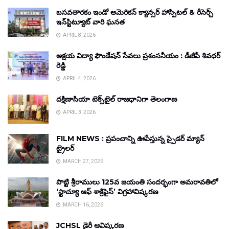
బసవతారకం ఇండో అమెరికన్ క్యాన్సర్ హాస్పిటల్ & రీసెర్చ్
ఇన్‌స్టిట్యూట్ వారి ఘనత
APRIL 8, 2026
అక్షయ విద్యా ఫౌండేషన్ సేవలు ప్రశంసనీయం : డీజీపీ శివధర్
రెడ్డి
APRIL 4, 2026
దక్షిణాసియా టెక్స్‌టైల్ రాజధానిగా తెలంగాణ
APRIL 3, 2026
FILM NEWS : ప్రపంచాన్ని ఊపేస్తున్న స్పైడర్ మ్యాన్
ట్రైలర్
MARCH 27, 2026
పొట్టి శ్రీరాములు 125వ జయంతి సందర్భంగా అమరావతిలో
‘స్టాచ్యూ ఆఫ్ శాక్రిఫైస్’ విగ్రహావిష్కరణ
MARCH 16, 2026
JCHSL డైరీ ఆవిష్కరణ