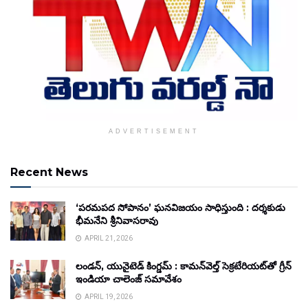
ADVERTISEMENT
Recent News
‘పరమపద సోపానం’ ఘనవిజయం సాధిస్తుంది : దర్శకుడు
భీమనేని శ్రీనివాసరావు
APRIL 21, 2026
లండన్, యునైటెడ్ కింగ్డమ్ : కామన్‌వెల్త్ సెక్రటేరియట్‌తో గ్రీన్
ఇండియా చాలెంజ్ సమావేశం
APRIL 19, 2026