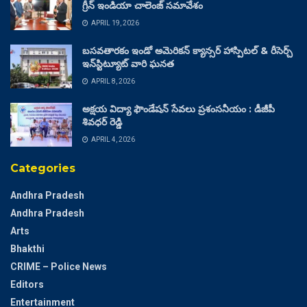
గ్రీన్ ఇండియా చాలెంజ్ సమావేశం
APRIL 19, 2026
బసవతారకం ఇండో అమెరికన్ క్యాన్సర్ హాస్పిటల్ & రీసెర్చ్
ఇన్‌స్టిట్యూట్ వారి ఘనత
APRIL 8, 2026
అక్షయ విద్యా ఫౌండేషన్ సేవలు ప్రశంసనీయం : డీజీపీ
శివధర్ రెడ్డి
APRIL 4, 2026
Categories
Andhra Pradesh
Andhra Pradesh
Arts
Bhakthi
CRIME – Police News
Editors
Entertainment