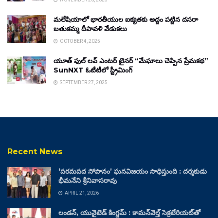
మలేషియాలో భారతీయుల ఐక్యతకు అద్దం పట్టిన దసరా
బతుకమ్మ దీపావళి వేడుకలు
OCTOBER 4, 2025
యూత్ ఫుల్ లవ్ ఎంటర్ టైనర్ “మేఘాలు చెప్పిన ప్రేమకథ”
SunNXT ఓటీటీలో స్ట్రీమింగ్
SEPTEMBER 27, 2025
Recent News
‘పరమపద సోపానం’ ఘనవిజయం సాధిస్తుంది : దర్శకుడు
భీమనేని శ్రీనివాసరావు
APRIL 21, 2026
లండన్, యునైటెడ్ కింగ్డమ్ : కామన్‌వెల్త్ సెక్రటేరియట్‌తో