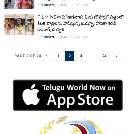
BY
SOWMYA
MAY 11, 2024
0
FILM NEWS: “ఆడవాళ్లు మీకు జోహార్లు” చిత్రంలో
కీల‌క పాత్ర‌ల‌ను పోషిస్తున్న ఖుష్బూ, రాధికా శ‌ర‌త్
కుమార్‌, ఊర్వ‌శి
BY
SOWMYA
MAY 11, 2024
0
1
2
3
…
24
PAGE 2 OF 24