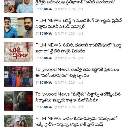
డైరెక్టర్ బహుముఖ ప్రతిభాశాలి “అనిల్ పంగులూరి”
BY
SOWMYA
MAY 11, 2024
0
FILM NEWS: ఆగ‌స్ట్ 4 నుంచి కింగ్ నాగార్జున‌, ప్ర‌వీణ్
స‌త్తారు మూవీ సెకండ్ షెడ్యూల్‌
BY
SOWMYA
MAY 11, 2024
0
FILM NEWS: సునీల్‌, ధ‌న‌రాజ్ కాంబినేష‌న్‌లో “బుజ్జి
ఇలా రా” టైటిల్ పోస్ట‌ర్ విడుద‌ల‌.
BY
SOWMYA
MAY 11, 2024
0
Tollywood News: రెండేళ్ల తమ కష్టానికి ప్రతిఫలం
ఈ “నరసింహపురం”: చిత్ర బృందం
BY
SOWMYA
MAY 11, 2024
0
Tollywood News: “మల్లేశం” చిత్రాన్ని తెరకెక్కించిన
నిర్మాతలు ఇప్పుడు కొత్తగా మరో సినిమా
BY
SOWMYA
MAY 11, 2024
0
FILM NEWS: రాధికా కుమారస్వామి సమర్పణలో
‘లక్కీ స్టార్’గా వస్తున్న కన్నడ రాక్ స్టార్ యష్