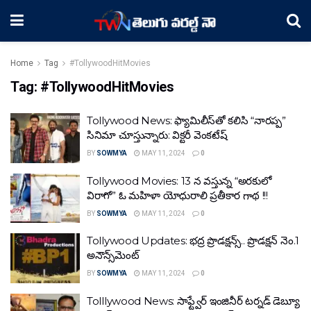
Home
Tag
#TollywoodHitMovies
Tag:
#TollywoodHitMovies
Tollywood News: ఫ్యామిలీస్‌తో కలిసి “నారప్ప”
సినిమా చూస్తున్నారు: విక్టరీ వెంకటేష్‌
BY
SOWMYA
MAY 11, 2024
0
Tollywood Movies: 13 న వస్తున్న “అరకులో
విరాగో” ఓ మహిళా యోధురాలి ప్రతీకార గాథ !!!
BY
SOWMYA
MAY 11, 2024
0
Tollywood Updates: భ‌ద్ర ప్రొడ‌క్ష‌న్స్‌.. ప్రొడ‌క్ష‌న్ నెం.1
అనౌన్స్‌మెంట్‌
BY
SOWMYA
MAY 11, 2024
0
Tolllywood News: సాఫ్ట్వేర్ ఇంజినీర్ టర్నడ్ డెబ్యూ