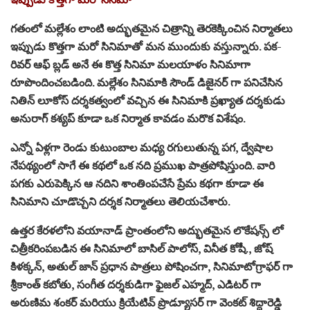
గతంలో మల్లేశం లాంటి అద్భుతమైన చిత్రాన్ని తెరకెక్కించిన నిర్మాతలు
ఇప్పుడు కొత్తగా మరో సినిమాతో మన ముందుకు వస్తున్నారు. పక-
రివర్ ఆఫ్ బ్లడ్ అనే ఈ కొత్త సినిమా మలయాళం సినిమాగా
రూపొందించబడింది. మల్లేశం సినిమాకి సౌండ్ డిజైనర్ గా పనిచేసిన
నితిన్ లూకోస్ దర్శకత్వంలో వచ్చిన ఈ సినిమాకి ప్రఖ్యాత దర్శకుడు
అనురాగ్ కశ్యప్ కూడా ఒక నిర్మాత కావడం మరొక విశేషం.
ఎన్నో ఏళ్లగా రెండు కుటుంబాల మధ్య రగులుతున్న పగ, ద్వేషాల
నేపథ్యంలో సాగే ఈ కథలో ఒక నది ప్రముఖ పాత్రపోషిస్తుంది. వారి
పగకు ఎరుపెక్కిన ఆ నదిని శాంతింపచేసే ప్రేమ కథగా కూడా ఈ
సినిమాని చూడొచ్చని దర్శక నిర్మాతలు తెలియచేశారు.
ఉత్తర కేరళలోని వయానాడ్ ప్రాంతంలోని అద్భుతమైన లొకేషన్స్ లో
చిత్రీకరింపబడిన ఈ సినిమాలో బాసిల్ పాలోస్, వినీత కోషీ., జోష్
కిళక్కన్, అతుల్ జాన్ ప్రధాన పాత్రలు పోషించగా, సినిమాటోగ్రాఫర్ గా
శ్రీకాంత్ కబోతు, సంగీత దర్శకుడిగా ఫైజల్ ఎహ్మద్, ఎడిటర్ గా
అరుణిమ శంకర్ మరియు క్రియేటివ్ ప్రొడ్యూసర్ గా వెంకట్ శిద్దారెడ్డి