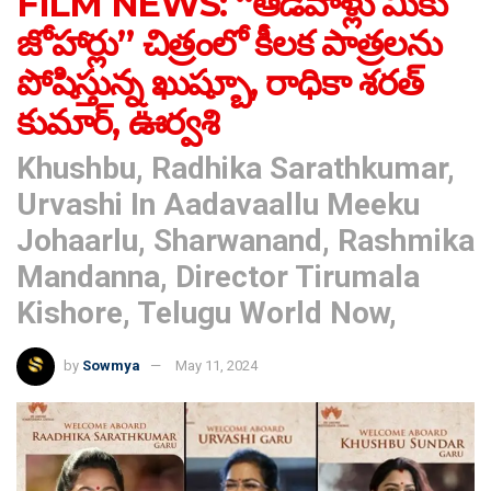
FILM NEWS: “ఆడవాళ్లు మీకు
జోహార్లు” చిత్రంలో కీల‌క పాత్ర‌ల‌ను
పోషిస్తున్న ఖుష్బూ, రాధికా శ‌ర‌త్
కుమార్‌, ఊర్వ‌శి
Khushbu, Radhika Sarathkumar,
Urvashi In Aadavaallu Meeku
Johaarlu, Sharwanand, Rashmika
Mandanna, Director Tirumala
Kishore, Telugu World Now,
by
Sowmya
May 11, 2024