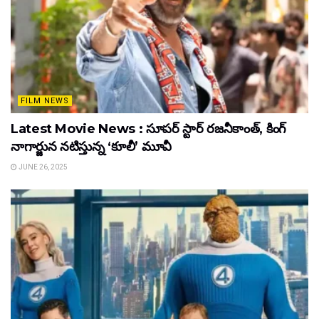
FILM NEWS
Latest Movie News : సూపర్ స్టార్ రజనీకాంత్, కింగ్
నాగార్జున నటిస్తున్న ‘కూలీ’ మూవీ
JUNE 26, 2025