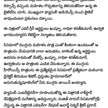
రెస్పాన్స్ వ‌చ్చింది. మ‌హిళల‌ గొప్ప‌త‌నాన్ని తెలియ‌జేసేలా ఉన్న ఈ
టైటిల్‌ను చూసి.. ముఖ్యంగా ఫ్యామిలీ ఆడియెన్స్ నుంచి టైటిల్
బావుందంటూ ప్ర‌శంస‌లు ద‌క్కాయి.
ఈ చిత్రంలో ఎవ‌ర్ గ్రీన్ ఆర్టిస్టులు ఖుష్బూ, రాధికా శ‌ర‌త్‌కుమార్‌, ఊర్వ‌శి
భాగ‌మ‌య్యార‌ని లేటెస్ట్‌గా నిర్మాత‌లు తెలియ‌జేశారు.
సినిమాలో ముగ్గురు మ‌హిళ‌ల పాత్ర ఎంతో కీల‌కంగా ఉండ‌టంతో ఆ
పాత్ర‌ల‌ను చేయ‌డానికి చాలా అనుభ‌వం, టాలెంట్ ఉన్న ఆర్టిస్టులు
అవ‌స‌రం కావ‌డంతో మేక‌ర్స్..ఖుష్బూ, రాధికా శ‌ర‌త్‌కుమార్‌,
ఊర్వ‌శిల‌ను ఆ పాత్ర‌ల‌కు ఎంపిక చేసుకున్నారు. ఈ ముగ్గురు
హీరోయిన్స్ పాత్ర‌ల‌ను ఈ ప్ర‌త్యేక‌మైన సినిమాలో ప్ర‌త్యేకంగా మ‌లిచారు
డైరెక్ట‌ర్ తిరుమ‌ల కిషోర్‌. ప్ర‌స్తుతం హైద‌రాబాద్‌లో
జ‌రుగుతున్నషూటింగ్‌లో వీరు ముగ్గ‌రు జాయిన్ అయ్యారు.
ఫ్యామిలీ ఎంట‌ర్‌టైన‌ర్‌గా రూపొందుతోన్న ఈ చిత్రానికి రాక్‌స్టార్
దేవిశ్రీప్ర‌సాద్ సంగీతాన్ని అదిస్తున్నారు. సుజిత్ సారంగ్ సినిమాటోగ్ర‌ఫీ
చేస్తున్న ఈ చిత్రానికి ఎడిట‌ర్‌గా నేష‌న‌ల్ అవార్డ్ విన్న‌ర్‌ శ్రీక‌ర్ ప్ర‌సాద్