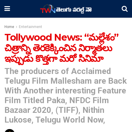
Home
Entertainment
Tollywood News: “మల్లేశం”
చిత్రాన్ని తెరకెక్కించిన నిర్మాతలు
ఇప్పుడు కొత్తగా మరో సినిమా
The producers of Acclaimed
Telugu Film Mallesham are Back
With Another interesting Feature
Film Titled Paka, NFDC Film
Bazaar 2020, (TIFF), Nithin
Lukose, Telugu World Now,