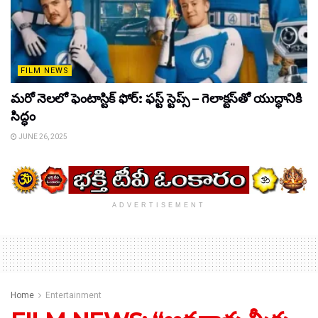
FILM NEWS
మరో నెలలో ఫెంటాస్టిక్ ఫోర్: ఫస్ట్ స్టెప్స్ – గెలాక్టస్‌తో యుద్ధానికి
సిద్ధం
JUNE 26, 2025
ADVERTISEMENT
Home
Entertainment