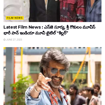
FILM NEWS
Latest Film News : ఎస్‌జె సూర్య, శ్రీ గొకులం మూవీస్‌
భారీ పాన్‌ ఇండియా మూవీ టైటిల్ “కిల్లర్”
JUNE 27, 2025