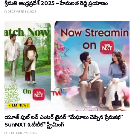
శ్రీమతి ఆంధ్రప్రదేశ్ 2025 – హేమలత రెడ్డి ప్రయాణం
DECEMBER 14, 2025
FILM NEWS
యూత్ ఫుల్ లవ్ ఎంటర్ టైనర్ “మేఘాలు చెప్పిన ప్రేమకథ”
SunNXT ఓటీటీలో స్ట్రీమింగ్
SEPTEMBER 27, 2025