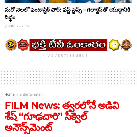
మరో నెలలో ఫెంటాస్టిక్ ఫోర్: ఫస్ట్ స్టెప్స్ – గెలాక్టస్‌తో యుద్ధానికి
సిద్ధం
JUNE 26, 2025
ADVERTISEMENT
Home
Entertainment
FILM News: త్వ‌ర‌లోనే అడివి
శేష్ “గూఢ‌చారి” సీక్వెల్
అనౌన్స్‌మెంట్‌