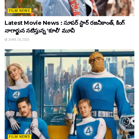
FILM NEWS
Latest Movie News : సూపర్ స్టార్ రజనీకాంత్, కింగ్
నాగార్జున నటిస్తున్న ‘కూలీ’ మూవీ
JUNE 26, 2025
FILM NEWS