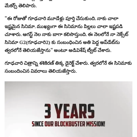
మేక‌ర్స్ తెలిపారు.
“ఈ రోజుతో గూఢ‌చారి మూడేళ్లు పూర్తి చేసుకుంది. నాకు చాలా
ఇష్ట‌మైన సినిమా. ముఖ్యంగా ఈ సినిమాను పిల్ల‌లు చాలా ఇష్ట‌ప‌డి
చూశారు. ఆగ‌స్ట్ నెల నాకు బాగా క‌లిసొస్తుంది. ఈ నెల‌లోనే నా నెక్స్‌ట్
సినిమా G2(గూఢ‌చారి2) కు సంబంధించిన అతి పెద్ద అప్‌డేట్‌ను
త్వ‌ర‌లోనే తెలియ‌జేస్తాను“ అంటూ అడివిశేష్ ట్వీట్ చేశారు.
గూఢ‌చారి చిత్రాన్ని శ‌శికిర‌ణ్ తిక్క డైరెక్ట్ చేశారు. త్వరలోనే ఈ సినిమాకు
సంబందించిన వివరాలు తెలియజేస్తారు.