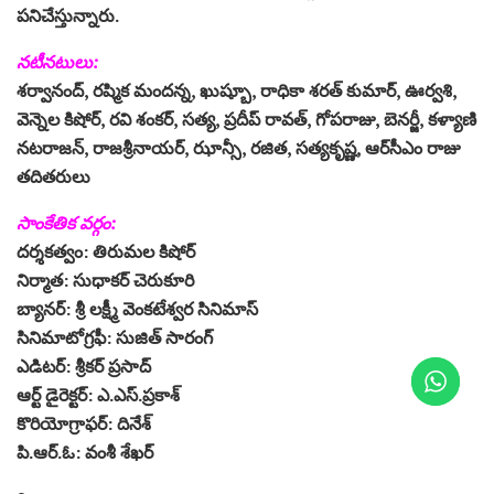
ప‌నిచేస్తున్నారు.
న‌టీన‌టులు:
శ‌ర్వానంద్‌, ర‌ష్మిక మంద‌న్న‌, ఖుష్బూ, రాధికా శ‌ర‌త్ కుమార్‌, ఊర్వ‌శి,
వెన్నెల కిషోర్‌, ర‌వి శంక‌ర్‌, స‌త్య‌, ప్ర‌దీప్ రావ‌త్‌, గోప‌రాజు, బెన‌ర్జీ, క‌ళ్యాణి
న‌ట‌రాజ‌న్‌, రాజ‌శ్రీనాయ‌ర్‌, ఝాన్సీ, ర‌జిత‌, స‌త్య‌కృష్ణ‌, ఆర్‌సీఎం రాజు
త‌దిత‌రులు
సాంకేతిక వ‌ర్గం:
ద‌ర్శ‌క‌త్వం: తిరుమ‌ల కిషోర్‌
నిర్మాత‌: సుధాక‌ర్ చెరుకూరి
బ్యాన‌ర్‌: శ్రీ ల‌క్ష్మీ వెంక‌టేశ్వ‌ర సినిమాస్‌
సినిమాటోగ్ర‌ఫీ: సుజిత్ సారంగ్‌
ఎడిట‌ర్‌: శ్రీక‌ర్ ప్ర‌సాద్‌
ఆర్ట్ డైరెక్ట‌ర్‌: ఎ.ఎస్‌.ప్ర‌కాశ్‌
కొరియోగ్రాఫ‌ర్‌: దినేశ్‌
పి.ఆర్‌.ఓ: వంశీ శేఖ‌ర్‌