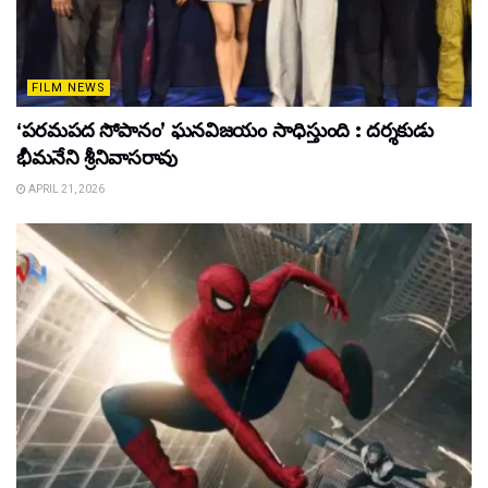
FILM NEWS
‘పరమపద సోపానం’ ఘనవిజయం సాధిస్తుంది : దర్శకుడు
భీమనేని శ్రీనివాసరావు
APRIL 21, 2026