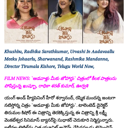
Khushbu, Radhika Sarathkumar, Urvashi In Aadavaallu
Meeku Johaarlu, Sharwanand, Rashmika Mandanna,
Director Tirumala Kishore, Telugu World Now,
FILM NEWS: `ఆడవాళ్లు మీకు జోహార్లు` చిత్రంలో కీల‌క పాత్ర‌ల‌ను
పోషిస్తున్న ఖుష్బూ, రాధికా శ‌ర‌త్ కుమార్‌, ఊర్వ‌శి
యంగ్ అండ్ హ్యీపెనింగ్ హీరో శ‌ర్వానంద్, ర‌ష్మిక మంద‌న్న జంట‌గా
న‌టిస్తోన్న చిత్రం `ఆడవాళ్లు మీకు జోహార్లు`. టాలెంటెడ్ డైరెక్ట‌ర్
తిరుమ‌ల కిషోర్ ఈ చిత్రాన్ని తెర‌కెక్కిస్తున్న ఈ చిత్రాన్ని శ్రీ ల‌క్ష్మీ
వెంక‌టేశ్వ‌ర సినిమాస్ బ్యాన‌ర్‌పై సుధాక‌ర్ చెరుకూరి నిర్మిస్తున్నారు.
ఇటీవ‌ల టైటిల్‌ను చిత్ర యూనిట్ అనౌన్స్ చేసిన‌ప్పుడు ట్రెమెండెస్