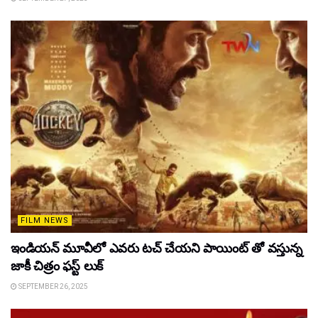
FILM NEWS
ఇండియన్ మూవీలో ఎవరు టచ్ చేయని పాయింట్ తో వస్తున్న
జాకీ చిత్రం ఫస్ట్ లుక్
SEPTEMBER 26, 2025