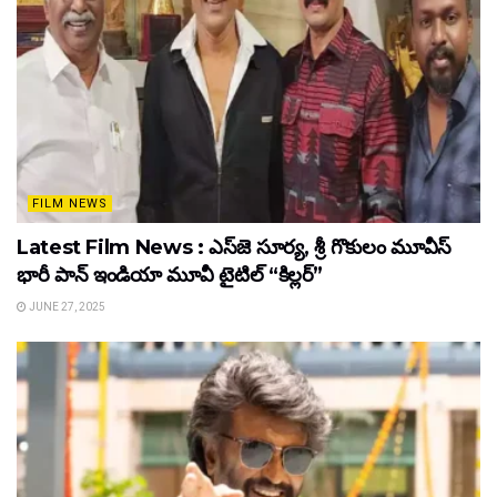
FILM NEWS
Latest Film News : ఎస్‌జె సూర్య, శ్రీ గొకులం మూవీస్‌
భారీ పాన్‌ ఇండియా మూవీ టైటిల్ “కిల్లర్”
JUNE 27, 2025