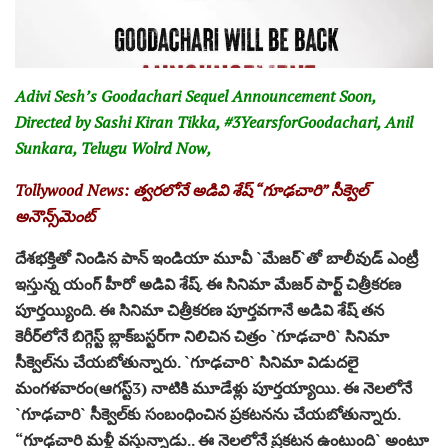
Adivi Sesh’s Goodachari Sequel Announcement Soon,
Directed by Sashi Kiran Tikka, #3YearsforGoodachari, Anil
Sunkara, Telugu Wolrd Now,
Tollywood News: త్వ‌ర‌లోనే అడివి శేష్ “గూఢ‌చారి” సీక్వెల్
అనౌన్స్‌మెంట్‌
దేశ‌భ‌క్తితో నిండిన పాన్ ఇండియా మూవీ `మేజ‌ర్‌`తో బాలీవుడ్ ఎంట్రీ
ఇస్తున్న యంగ్ హీరో అడివి శేష్‌. ఈ సినిమా మేజ‌ర్ పార్ట్ చిత్రీక‌ర‌ణ
పూర్త‌య్యింది. ఈ సినిమా చిత్రీక‌ర‌ణ పూర్త‌వ‌గానే అడివి శేష్ త‌న
కెరీర్‌లోనే బిగ్గెస్ట్ బ్లాక్‌బ‌స్ట‌ర్‌గా నిలిచిన చిత్రం `గూఢ‌చారి` సినిమా
సీక్వెల్‌ను చేయ‌బోతున్నారు. `గూఢ‌చారి` సినిమా విడుద‌లై
మంగ‌ళ‌వారం(ఆగ‌స్ట్‌3) నాటికి మూడేళ్లు పూర్త‌య్యాయి. ఈ నెల‌లోనే
`గూఢ‌చారి` సీక్వెల్‌కు సంబంధించిన ప్ర‌క‌ట‌న‌ను చేయ‌బోతున్నారు.
“గూఢ‌చారి మ‌ళ్లీ వ‌స్తున్నాడు.. ఈ నెల‌లోనే ప్ర‌క‌ట‌న ఉంటుంది` అంటూ