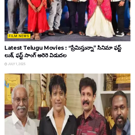
FILM NEWS
Latest Telugu Movies : “ప్రేమిస్తున్నా” సినిమా ఫస్ట్
లుక్, ఫస్ట్ సాంగ్ అరెరె విడుదల
JULY 1, 2025