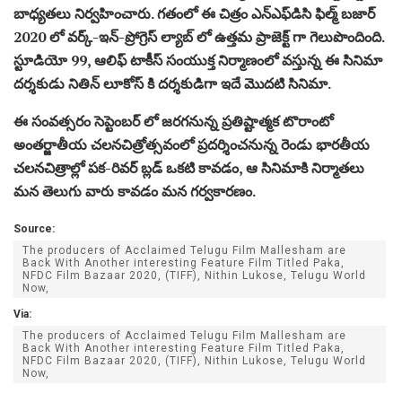
బాధ్యతలు నిర్వహించారు. గతంలో ఈ చిత్రం ఎన్‌ఎఫ్‌డిసి ఫిల్మ్ బజార్
2020 లో వర్క్-ఇన్-ప్రోగ్రెస్ ల్యాబ్ లో ఉత్తమ ప్రాజెక్ట్ గా గెలుపొందింది.
స్టూడియో 99, ఆలిఫ్ టాకీస్ సంయుక్త నిర్మాణంలో వస్తున్న ఈ సినిమా
దర్శకుడు‌ నితిన్ లూకోస్ కి దర్శకుడిగా ఇదే మొదటి సినిమా.
ఈ సంవత్సరం సెప్టెంబర్ లో జరగనున్న ప్రతిష్టాత్మక టొరాంటో
అంతర్జాతీయ చలనచిత్రోత్సవంలో ప్రదర్శించనున్న రెండు భారతీయ
చలనచిత్రాల్లో పక-రివర్ బ్లడ్ ఒకటి కావడం, ఆ సినిమాకి నిర్మాతలు
మన తెలుగు వారు కావడం మన గర్వకారణం.
Source:
The producers of Acclaimed Telugu Film Mallesham are
Back With Another interesting Feature Film Titled Paka,
NFDC Film Bazaar 2020, (TIFF), Nithin Lukose, Telugu World
Now,
Via:
The producers of Acclaimed Telugu Film Mallesham are
Back With Another interesting Feature Film Titled Paka,
NFDC Film Bazaar 2020, (TIFF), Nithin Lukose, Telugu World
Now,