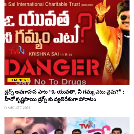
FILM NEWS
డ్రగ్స్ అవగాహన పాట “ఓ యువతా, నీ గమ్య ఎటు వైపు?” :
హీరో కృష్ణసాయి డ్రగ్స్ కు వ్యతిరేకంగా పోరాటం
AUGUST 7, 2025