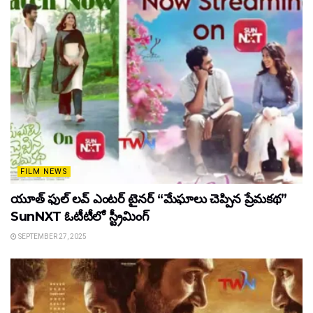
FILM NEWS
యూత్ ఫుల్ లవ్ ఎంటర్ టైనర్ “మేఘాలు చెప్పిన ప్రేమకథ”
SunNXT ఓటీటీలో స్ట్రీమింగ్
SEPTEMBER 27, 2025