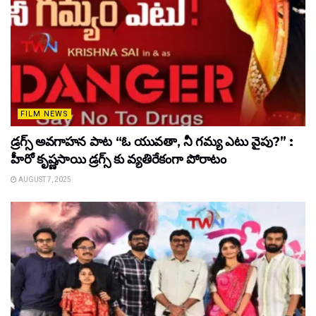
FILM NEWS
డ్రగ్స్ అవగాహన పాట “ఓ యువతా, నీ గమ్య ఎటు వైపు?” :
హీరో కృష్ణసాయి డ్రగ్స్ కు వ్యతిరేకంగా పోరాటం
AUGUST 7, 2025