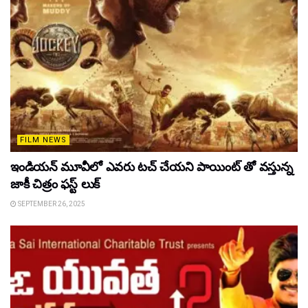
FILM NEWS
ఇండియన్ మూవీలో ఎవరు టచ్ చేయని పాయింట్ తో వస్తున్న
జాకీ చిత్రం ఫస్ట్ లుక్
SEPTEMBER 26, 2025