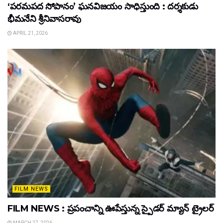
‘పరమపద సోపానం’ ఘనవిజయం సాధిస్తుంది : దర్శకుడు
భీమనేని శ్రీనివాసరావు
APRIL 21, 2026
FILM NEWS
FILM NEWS : ప్రపంచాన్ని ఊపేస్తున్న స్పైడర్ మ్యాన్ ట్రైలర్
MARCH 27, 2026