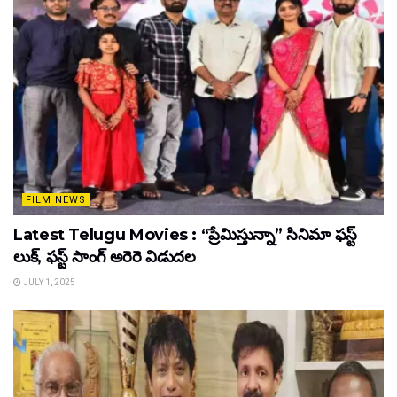
FILM NEWS
Latest Telugu Movies : “ప్రేమిస్తున్నా” సినిమా ఫస్ట్
లుక్, ఫస్ట్ సాంగ్ అరెరె విడుదల
JULY 1, 2025