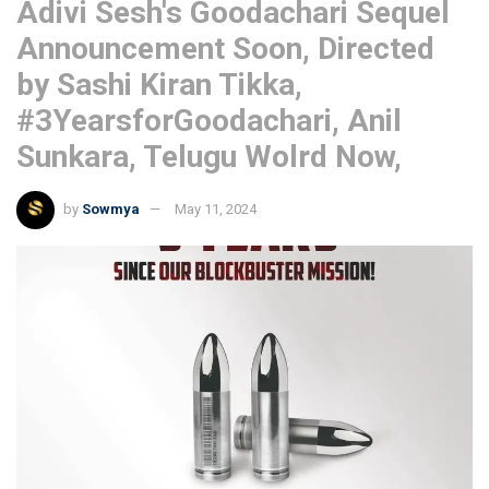
Adivi Sesh's Goodachari Sequel
Announcement Soon, Directed
by Sashi Kiran Tikka,
#3YearsforGoodachari, Anil
Sunkara, Telugu Wolrd Now,
by
Sowmya
May 11, 2024