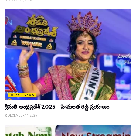
LATEST NEWS
శ్రీమతి ఆంధ్రప్రదేశ్ 2025 – హేమలత రెడ్డి ప్రయాణం
DECEMBER 14, 2025