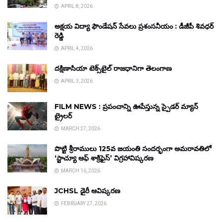
APRIL 8, 2026
అక్షయ విద్యా ఫౌండేషన్ సేవలు ప్రశంసనీయం : డీజీపీ శివధర్
రెడ్డి
APRIL 4, 2026
దక్షిణాసియా టెక్స్‌టైల్ రాజధానిగా తెలంగాణ
APRIL 3, 2026
FILM NEWS : ప్రపంచాన్ని ఊపేస్తున్న స్పైడర్ మ్యాన్
ట్రైలర్
MARCH 27, 2026
పొట్టి శ్రీరాములు 125వ జయంతి సందర్భంగా అమరావతిలో
‘స్టాచ్యూ ఆఫ్ శాక్రిఫైస్’ విగ్రహావిష్కరణ
MARCH 16, 2026
JCHSL డైరీ ఆవిష్కరణ
FEBRUARY 27, 2026