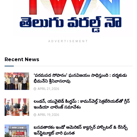
ADVERTISEMENT
Recent News
‘పరమపద సోపానం’ ఘనవిజయం సాధిస్తుంది : దర్శకుడు
భీమనేని శ్రీనివాసరావు
APRIL 21, 2026
లండన్, యునైటెడ్ కింగ్డమ్ : కామన్‌వెల్త్ సెక్రటేరియట్‌తో గ్రీన్
ఇండియా చాలెంజ్ సమావేశం
APRIL 19, 2026
బసవతారకం ఇండో అమెరికన్ క్యాన్సర్ హాస్పిటల్ & రీసెర్చ్
ఇన్‌స్టిట్యూట్ వారి ఘనత