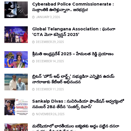
Cyberabad Police Commissionerate :
సంక్రాంతికి ఊరెళ్తున్నారా.. జరభద్రం!
JANUARY 3, 2026
Global Telangana Association : ఘనంగా
‘GTA మెగా కన్వెన్షన్ 2025’
DECEMBER 29, 2025
శ్రీమతి ఆంధ్రప్రదేశ్ 2025 – హేమలత రెడ్డి ప్రయాణం
DECEMBER 14, 2025
బ్రిటన్ ‘హౌస్ ఆఫ్ లార్డ్స్’ సభ్యుడిగా ఎన్నికైన ఉదయ్
నాగరాజుకు కేటీఆర్ అభినందన
DECEMBER 11, 2025
Sankalp Divas : సుచిరిండియా ఫౌండేషన్ ఆధ్వర్యంలో
నవంబర్ 28వ తేదీన ‘సంకల్ప్ దివాస్’
NOVEMBER 26, 2025
మలేషియాలో భారతీయుల ఐక్యతకు అద్దం పట్టిన దసరా