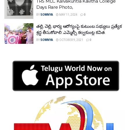
TRS MLC Kalvakuntla Kavitha College
Days Rare Photo,
BY
SOWMYA
MAY 11, 2024
0
తల్లి, చెల్లి, భార్య ఆరోగ్యంపై కుటుంబ సభ్యులు ప్రత్యేక
శ్రద్ద తీసుకోవాలి: ఎమ్మెల్సీ కల్వకుంట్ల కవిత.
BY
SOWMYA
OCTOBER 9, 2021
0