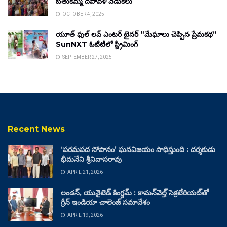
బతుకమ్మ దీపావళి వేడుకలు
OCTOBER 4, 2025
యూత్ ఫుల్ లవ్ ఎంటర్ టైనర్ “మేఘాలు చెప్పిన ప్రేమకథ”
SunNXT ఓటీటీలో స్ట్రీమింగ్
SEPTEMBER 27, 2025
Recent News
‘పరమపద సోపానం’ ఘనవిజయం సాధిస్తుంది : దర్శకుడు
భీమనేని శ్రీనివాసరావు
APRIL 21, 2026
లండన్, యునైటెడ్ కింగ్డమ్ : కామన్‌వెల్త్ సెక్రటేరియట్‌తో
గ్రీన్ ఇండియా చాలెంజ్ సమావేశం
APRIL 19, 2026