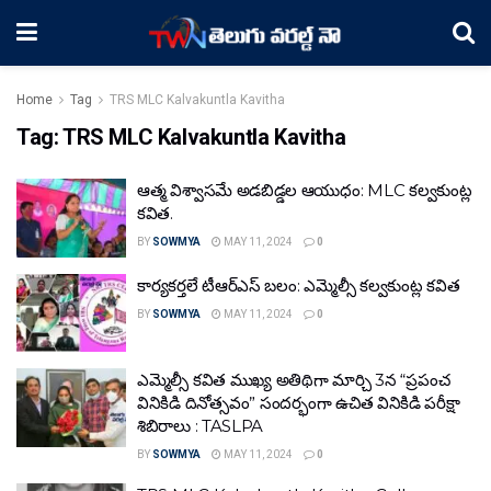
Home
Tag
TRS MLC Kalvakuntla Kavitha
Tag:
TRS MLC Kalvakuntla Kavitha
ఆత్మ విశ్వాసమే అడబిడ్డల ఆయుధం: MLC కల్వకుంట్ల
కవిత.
BY
SOWMYA
MAY 11, 2024
0
కార్యకర్తలే టీఆర్ఎస్ బలం: ఎమ్మెల్సీ కల్వకుంట్ల కవిత
BY
SOWMYA
MAY 11, 2024
0
ఎమ్మెల్సీ కవిత ముఖ్య అతిథిగా మార్చి 3న “ప్రపంచ
వినికిడి దినోత్సవం” సందర్భంగా ఉచిత వినికిడి పరీక్షా‌
శిబిరాలు : TASLPA
BY
SOWMYA
MAY 11, 2024
0