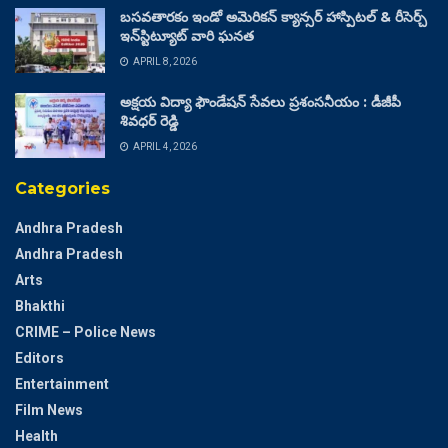
బసవతారకం ఇండో అమెరికన్ క్యాన్సర్ హాస్పిటల్ & రీసెర్చ్
ఇన్‌స్టిట్యూట్ వారి ఘనత
APRIL 8, 2026
అక్షయ విద్యా ఫౌండేషన్ సేవలు ప్రశంసనీయం : డీజీపీ
శివధర్ రెడ్డి
APRIL 4, 2026
Categories
Andhra Pradesh
Andhra Pradesh
Arts
Bhakthi
CRIME – Police News
Editors
Entertainment
Film News
Health