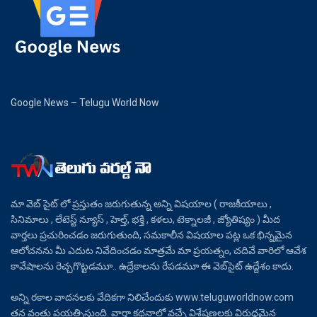
Google News – Telugu World Now
మా వెబ్ సైట్ లో ప్రస్తుతం జరుగుతున్న అన్ని విషయాల ( రాజకీయాలు ,
సినిమాలు , లేటెస్ట్ న్యూస్ , హెల్త్, భక్తి , కళలు, టెక్నాలజీ , జ్యోతిష్యం ) మీద
వార్తలు ప్రచురించడం జరుగుతుంది, సమకాలీన విషయాల పట్ల ఒక భిన్నమైన
ఆలోచనను మీ ఎదుట నివేదించడం మాత్రమే మా ప్రయత్నం, చదివే వారిలో ఆవేశ
కావేషాలను రెచ్చగొట్టడమూ.. ఉద్రేకాలను రేపడమూ ఈ వెబ్‌సైట్ ఉద్దేశం కాదు.
అన్ని రకాల వాదనలకు వేదికగా నిలిచేందుకు www.teluguworldnow.com
తన వంతు ప్రయత్నిస్తుంది. వార్తా కథనాల్లో వచ్చే విశ్లేషణలకు విరుద్ధమైన