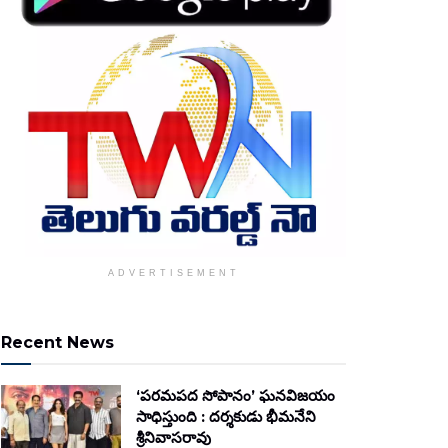
ADVERTISEMENT
Recent News
‘పరమపద సోపానం’ ఘనవిజయం
సాధిస్తుంది : దర్శకుడు భీమనేని
శ్రీనివాసరావు