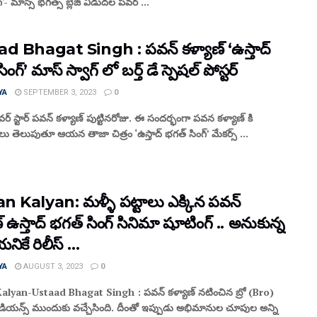
'- మాస్సీ భగత్స్ బ్లేజ్ విడుదల పవర్ ...
d Bhagat Singh : పవన్ కళ్యాణ్ ‘ఉస్తాద్
ంగ్’ మాస్ స్వాగ్ లో బర్త్ డే స్పెషల్ పోస్టర్
YA
SEPTEMBER 3, 2023
0
్ స్టార్ పవన్ కళ్యాణ్ పుట్టినరోజు. ఈ సందర్భంగా పవన కళ్యాణ్ కి
షలు తెలుపుతూ ఆయన తాజా చిత్రం ‘ఉస్తాద్ భగత్ సింగ్’ మేకర్స్ ...
 Kalyan: మళ్ళీ పట్టాలు ఎక్కిన పవన్
్ ఉస్తాద్ భగత్ సింగ్ సినిమా షూటింగ్ .. అనుకున్న
ికే రిలీస్ …
YA
AUGUST 3, 2023
0
lyan-Ustaad Bhagat Singh : పవన్ కళ్యాణ్ నటించిన బ్రో (Bro)
డియన్స్ ముందుకు వచ్చేసింది. దీంతో ఇప్పుడు అభిమానుల చూపుల అన్ని