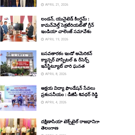
APRIL 21, 2026
లండన్, యునైటెడ్ కింగ్డమ్ :
కామన్‌వెల్త్ సెక్రటేరియట్‌తో గ్రీన్
ఇండియా చాలెంజ్ సమావేశం
APRIL 19, 2026
బసవతారకం ఇండో అమెరికన్
క్యాన్సర్ హాస్పిటల్ & రీసెర్చ్
ఇన్‌స్టిట్యూట్ వారి ఘనత
APRIL 8, 2026
అక్షయ విద్యా ఫౌండేషన్ సేవలు
ప్రశంసనీయం : డీజీపీ శివధర్ రెడ్డి
APRIL 4, 2026
దక్షిణాసియా టెక్స్‌టైల్ రాజధానిగా
తెలంగాణ