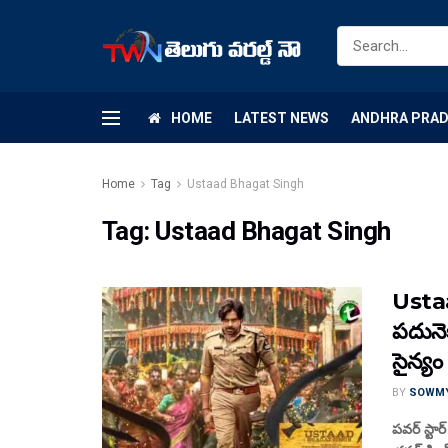
HOME
LATEST NEWS
ANDHRA PRA
Home
Tag
Ustaad Bhagat Singh
Tag:
Ustaad Bhagat Singh
Ustaa
ప‌దునెక
సైన్యం
BY
SOWM
పవర్ స్టార్