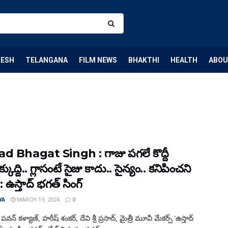
DESH
TELANGANA
FILM NEWS
BHAKTHI
HEALTH
ABOU
d Bhagat Singh : గాజు ప‌గ‌లే కొద్దీ
్కుద్ది.. గ్లాసంటే సైజు కాదు.. సైన్యం.. కనిపించని
 : ఉస్తాద్ భగత్ సింగ్
YA
MARCH 19, 2024
0
 పవన్ కళ్యాణ్, హరీష్ శంకర్, దేవి శ్రీ ప్రసాద్, మైత్రీ మూవీ మేకర్స్ 'ఉస్తాద్