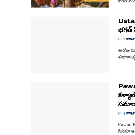
భగత్ సింగ్
Ustaa
భగత్ సి
BY
SOWM
ఈరోజు పవర
శుభాకాంక్
Pawan
కళ్యాణ
సమాయన
BY
SOWM
Pawan Ka
సినిమా ఆ