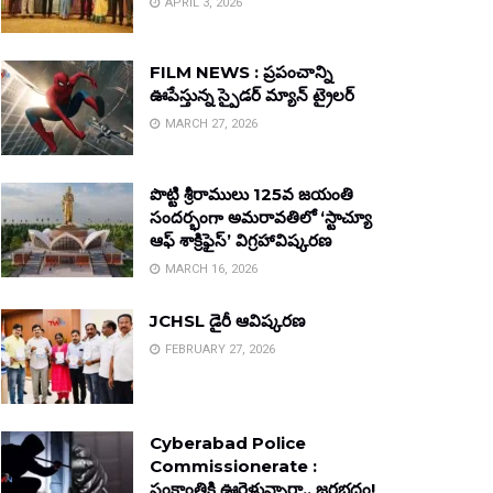
APRIL 3, 2026
FILM NEWS : ప్రపంచాన్ని
ఊపేస్తున్న స్పైడర్ మ్యాన్ ట్రైలర్
MARCH 27, 2026
పొట్టి శ్రీరాములు 125వ జయంతి
సందర్భంగా అమరావతిలో ‘స్టాచ్యూ
ఆఫ్ శాక్రిఫైస్’ విగ్రహావిష్కరణ
MARCH 16, 2026
JCHSL డైరీ ఆవిష్కరణ
FEBRUARY 27, 2026
Cyberabad Police
Commissionerate :
సంక్రాంతికి ఊరెళ్తున్నారా.. జరభద్రం!