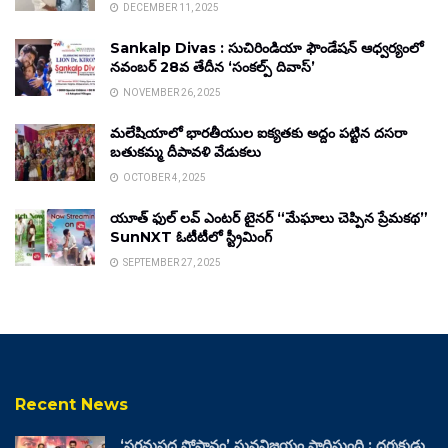
DECEMBER 11, 2025
Sankalp Divas : సుచిరిండియా ఫౌండేషన్ ఆధ్వర్యంలో
నవంబర్ 28వ తేదీన ‘సంకల్ప్ దివాస్’
NOVEMBER 26, 2025
మలేషియాలో భారతీయుల ఐక్యతకు అద్దం పట్టిన దసరా
బతుకమ్మ దీపావళి వేడుకలు
OCTOBER 4, 2025
యూత్ ఫుల్ లవ్ ఎంటర్ టైనర్ “మేఘాలు చెప్పిన ప్రేమకథ”
SunNXT ఓటీటీలో స్ట్రీమింగ్
SEPTEMBER 27, 2025
Recent News
‘పరమపద సోపానం’ ఘనవిజయం సాధిస్తుంది : దర్శకుడు