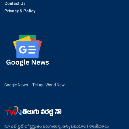
Contact Us
Privacy & Policy
Google News – Telugu World Now
మా వెబ్ సైట్ లో ప్రస్తుతం జరుగుతున్న అన్ని విషయాల ( రాజకీయాలు ,