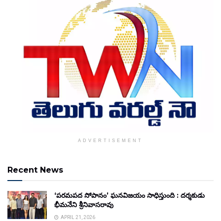
ADVERTISEMENT
Recent News
‘పరమపద సోపానం’ ఘనవిజయం సాధిస్తుంది : దర్శకుడు
భీమనేని శ్రీనివాసరావు
APRIL 21, 2026