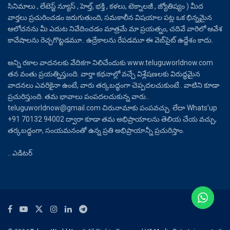
సినిమాలు , లేటెస్ట్ న్యూస్ , హెల్త్, భక్తి , కళలు, టెక్నాలజీ , జ్యోతిష్యం ) మీద
వార్తలు ప్రచురించడం జరుగుతుంది, సమకాలీన విషయాల పట్ల ఒక భిన్నమైన
ఆలోచనను మీ ఎదుట నివేదించడం మాత్రమే మా ప్రయత్నం, చదివే వారిలో ఆవేశ
కావేషాలను రెచ్చగొట్టడమూ.. ఉద్రేకాలను రేపడమూ ఈ వెబ్‌సైట్ ఉద్దేశం కాదు.
అన్ని రకాల వాదనలకు వేదికగా నిలిచేందుకు www.teluguworldnow.com
తన వంతు ప్రయత్నిస్తుంది. వార్తా కథనాల్లో వచ్చే విశ్లేషణలకు విరుద్ధమైన
వాదనలు ఎవరికైనా ఉంటే, వారు తర్కబద్ధంగా చెప్పదలచుకుంటే.. వాటిని కూడా
ప్రచురిస్తుంది. తమ భావాలు పంపదలచుకున్న వారు..
teluguworldnow@gmail.com చిరునామాకు పంపవచ్చు. లేదా Whats’up
+91 70132 94002 ద్వారా కూడా తమ అభిప్రాయాలను తెలియ చేయ వచ్చు,
తర్కబద్ధంగా, సంయమనంతో ఉన్న ప్రతి అభిప్రాయాన్నీ ప్రచురిస్తాం.
.. ఎడిటర్