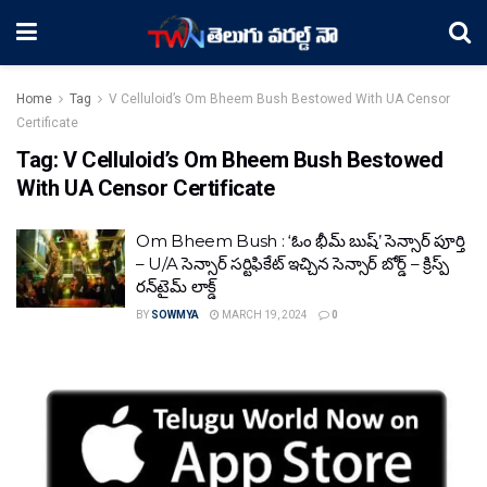
Home
Tag
V Celluloid’s Om Bheem Bush Bestowed With UA Censor
Certificate
Tag:
V Celluloid’s Om Bheem Bush Bestowed
With UA Censor Certificate
Om Bheem Bush : ‘ఓం భీమ్ బుష్’ సెన్సార్ పూర్తి
– U/A సెన్సార్ సర్టిఫికేట్‌ ఇచ్చిన సెన్సార్ బోర్డ్ – క్రిస్ప్
రన్‌టైమ్ లాక్డ్
BY
SOWMYA
MARCH 19, 2024
0