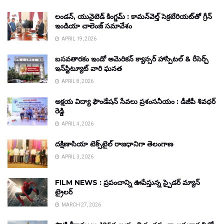
లండన్, యునైటెడ్ కింగ్డమ్ : కామన్‌వెల్త్ సెక్రటేరియట్‌తో గ్రీన్
ఇండియా చాలెంజ్ సమావేశం
APRIL 19, 2026
బసవతారకం ఇండో అమెరికన్ క్యాన్సర్ హాస్పిటల్ & రీసెర్చ్
ఇన్‌స్టిట్యూట్ వారి ఘనత
APRIL 8, 2026
అక్షయ విద్యా ఫౌండేషన్ సేవలు ప్రశంసనీయం : డీజీపీ శివధర్
రెడ్డి
APRIL 4, 2026
దక్షిణాసియా టెక్స్‌టైల్ రాజధానిగా తెలంగాణ
APRIL 3, 2026
FILM NEWS : ప్రపంచాన్ని ఊపేస్తున్న స్పైడర్ మ్యాన్
ట్రైలర్
MARCH 27, 2026