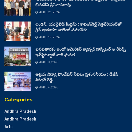
భీమనేని శ్రీనివాసరావు
APRIL 21, 2026
లండన్, యునైటెడ్ కింగ్డమ్ : కామన్‌వెల్త్ సెక్రటేరియట్‌తో
గ్రీన్ ఇండియా చాలెంజ్ సమావేశం
APRIL 19, 2026
బసవతారకం ఇండో అమెరికన్ క్యాన్సర్ హాస్పిటల్ & రీసెర్చ్
ఇన్‌స్టిట్యూట్ వారి ఘనత
APRIL 8, 2026
అక్షయ విద్యా ఫౌండేషన్ సేవలు ప్రశంసనీయం : డీజీపీ
శివధర్ రెడ్డి
APRIL 4, 2026
Categories
Andhra Pradesh
Andhra Pradesh
Arts