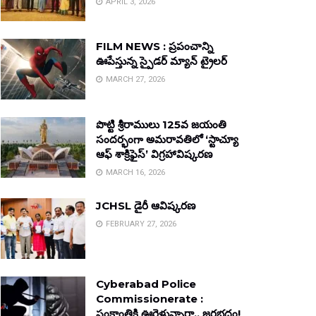
APRIL 3, 2026
FILM NEWS : ప్రపంచాన్ని
ఊపేస్తున్న స్పైడర్ మ్యాన్ ట్రైలర్
MARCH 27, 2026
పొట్టి శ్రీరాములు 125వ జయంతి
సందర్భంగా అమరావతిలో ‘స్టాచ్యూ
ఆఫ్ శాక్రిఫైస్’ విగ్రహావిష్కరణ
MARCH 16, 2026
JCHSL డైరీ ఆవిష్కరణ
FEBRUARY 27, 2026
Cyberabad Police
Commissionerate :
సంక్రాంతికి ఊరెళ్తున్నారా.. జరభద్రం!