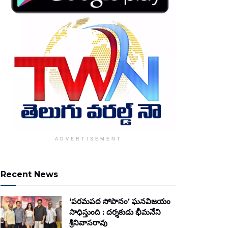
ADVERTISEMENT
Recent News
‘పరమపద సోపానం’ ఘనవిజయం
సాధిస్తుంది : దర్శకుడు భీమనేని
శ్రీనివాసరావు