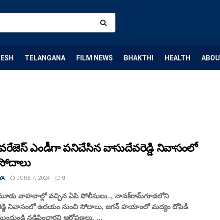
DESH
TELANGANA
FILM NEWS
BHAKTHI
HEALTH
ABOU
వరేజెస్‌ ఎండీగా పనిచేసిన వాసుదేవరెడ్డి నివాసంలో
 సోదాలు
YA
JUNE 7, 2024
0
ు వాహనాల్లో వచ్చిన ఏపి పోలీసులు.., నానక్‌రామ్‌గూడలోని
ెడ్డి నివాసంలో ఉదయం నుంచి సోదాలు, జగన్‌ హయాంలో మద్యం దోపిడీ
 ముందుండి నడిపించారని ఆరోపణలు, ...