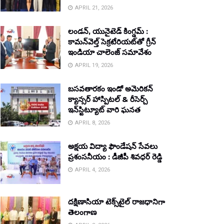
APRIL 21, 2026
లండన్, యునైటెడ్ కింగ్డమ్ :
కామన్‌వెల్త్ సెక్రటేరియట్‌తో గ్రీన్
ఇండియా చాలెంజ్ సమావేశం
APRIL 19, 2026
బసవతారకం ఇండో అమెరికన్
క్యాన్సర్ హాస్పిటల్ & రీసెర్చ్
ఇన్‌స్టిట్యూట్ వారి ఘనత
APRIL 8, 2026
అక్షయ విద్యా ఫౌండేషన్ సేవలు
ప్రశంసనీయం : డీజీపీ శివధర్ రెడ్డి
APRIL 4, 2026
దక్షిణాసియా టెక్స్‌టైల్ రాజధానిగా
తెలంగాణ