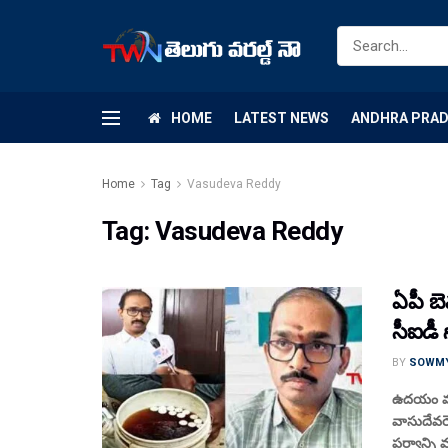
HOME
LATEST NEWS
ANDHRA PRA
Home
Tag
Vasudeva Reddy
Tag:
Vasudeva Reddy
ఏపీ బె
సీఐడీ
BY
SOWM
ఉదయం మూడ
వాసుదేవర
పర్వాన్ని