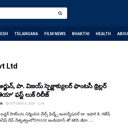
DESH
TELANGANA
FILM NEWS
BHAKTHI
HEALTH
ABOU
vt Ltd
ర్జున్, పా. విజయ్ స్పెక్టాక్యులర్ ఫాంటసీ థ్రిల్లర్
ా’ ఫస్ట్ లుక్ రిలీజ్
YA
OCTOBER 8, 2024
0
్ బస్టర్ హిట్‌లను నిర్మించిన వేల్స్ ఫిల్మ్స్ ఇంటర్నేషనల్ డా. ఇషారి కె. గణేష్
నీష్ దేవ్ నేతృత్వంలోనిWAM ఇండియాస్ తో కలిసి జీవా, ...