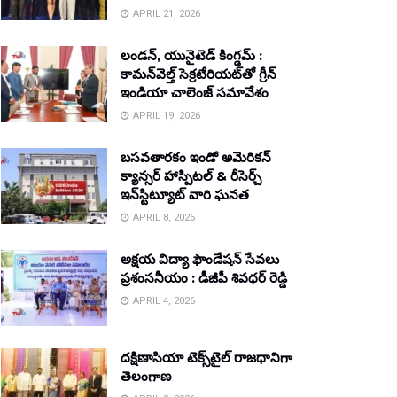
APRIL 21, 2026
లండన్, యునైటెడ్ కింగ్డమ్ :
కామన్‌వెల్త్ సెక్రటేరియట్‌తో గ్రీన్
ఇండియా చాలెంజ్ సమావేశం
APRIL 19, 2026
బసవతారకం ఇండో అమెరికన్
క్యాన్సర్ హాస్పిటల్ & రీసెర్చ్
ఇన్‌స్టిట్యూట్ వారి ఘనత
APRIL 8, 2026
అక్షయ విద్యా ఫౌండేషన్ సేవలు
ప్రశంసనీయం : డీజీపీ శివధర్ రెడ్డి
APRIL 4, 2026
దక్షిణాసియా టెక్స్‌టైల్ రాజధానిగా
తెలంగాణ