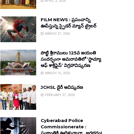
APRIL 3, 2026
FILM NEWS : ప్రపంచాన్ని
ఊపేస్తున్న స్పైడర్ మ్యాన్ ట్రైలర్
MARCH 27, 2026
పొట్టి శ్రీరాములు 125వ జయంతి
సందర్భంగా అమరావతిలో ‘స్టాచ్యూ
ఆఫ్ శాక్రిఫైస్’ విగ్రహావిష్కరణ
MARCH 16, 2026
JCHSL డైరీ ఆవిష్కరణ
FEBRUARY 27, 2026
Cyberabad Police
Commissionerate :
సంక్రాంతికి ఊరెళ్తున్నారా.. జరభద్రం!