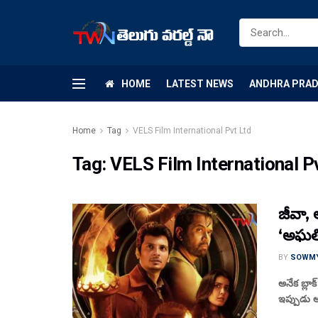
HOME
LATEST NEWS
ANDHRA PRA
Home
Tag
VELS Film International Pvt Ltd
Tag:
VELS Film International P
జీవా, అ
‘అఘతియ
BY
SOWM
అనేక బ్లాక
ఇప్పుడు అ