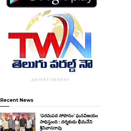
ADVERTISEMENT
Recent News
‘పరమపద సోపానం’ ఘనవిజయం
సాధిస్తుంది : దర్శకుడు భీమనేని
శ్రీనివాసరావు