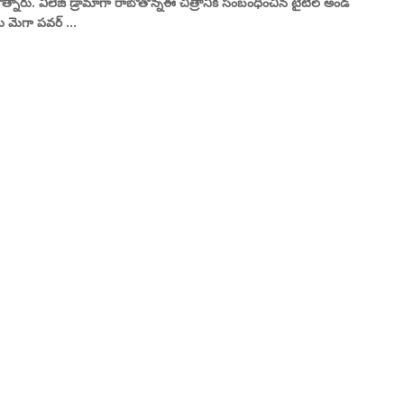
త్నారు. విలేజ్ డ్రామాగా రాబోతోన్నఈ చిత్రానికి సంబంధించిన టైటిల్ అండ్
‌ను మెగా పవర్ ...