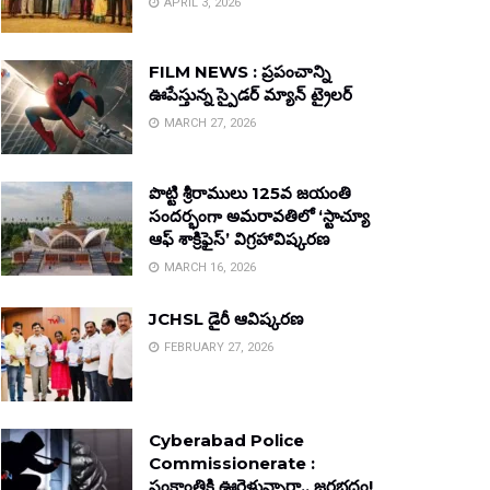
APRIL 3, 2026
FILM NEWS : ప్రపంచాన్ని
ఊపేస్తున్న స్పైడర్ మ్యాన్ ట్రైలర్
MARCH 27, 2026
పొట్టి శ్రీరాములు 125వ జయంతి
సందర్భంగా అమరావతిలో ‘స్టాచ్యూ
ఆఫ్ శాక్రిఫైస్’ విగ్రహావిష్కరణ
MARCH 16, 2026
JCHSL డైరీ ఆవిష్కరణ
FEBRUARY 27, 2026
Cyberabad Police
Commissionerate :
సంక్రాంతికి ఊరెళ్తున్నారా.. జరభద్రం!