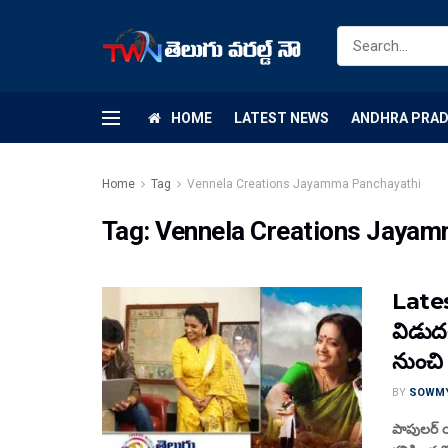
HOME
LATEST NEWS
ANDHRA PRA
Home
Tag
Vennela Creations Jayamma Panchayathi
Tag:
Vennela Creations Jayam
Lates
విడుద
నుంచి
BY
SOWM
పాపులర్ య