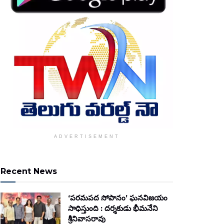
ADVERTISEMENT
Recent News
‘పరమపద సోపానం’ ఘనవిజయం
సాధిస్తుంది : దర్శకుడు భీమనేని
శ్రీనివాసరావు