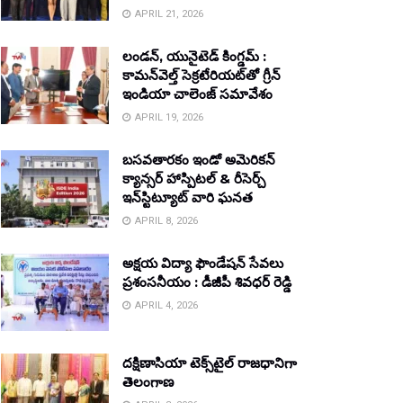
APRIL 21, 2026
లండన్, యునైటెడ్ కింగ్డమ్ :
కామన్‌వెల్త్ సెక్రటేరియట్‌తో గ్రీన్
ఇండియా చాలెంజ్ సమావేశం
APRIL 19, 2026
బసవతారకం ఇండో అమెరికన్
క్యాన్సర్ హాస్పిటల్ & రీసెర్చ్
ఇన్‌స్టిట్యూట్ వారి ఘనత
APRIL 8, 2026
అక్షయ విద్యా ఫౌండేషన్ సేవలు
ప్రశంసనీయం : డీజీపీ శివధర్ రెడ్డి
APRIL 4, 2026
దక్షిణాసియా టెక్స్‌టైల్ రాజధానిగా
తెలంగాణ