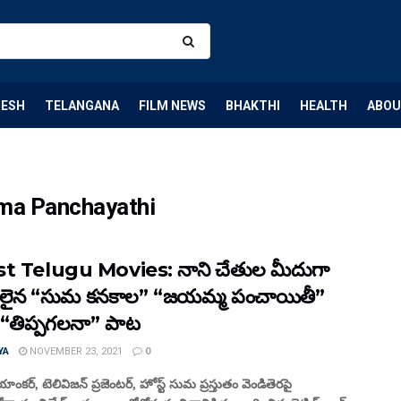
DESH
TELANGANA
FILM NEWS
BHAKTHI
HEALTH
ABOU
ma Panchayathi
t Telugu Movies: నాని చేతుల మీదుగా
‌లైన “సుమ కనకాల” “జయమ్మ పంచాయితీ”
 “తిప్పగలనా” పాట
YA
NOVEMBER 23, 2021
0
ాంకర్, టెలివిజన్ ప్రజెంటర్, హోస్ట్ సుమ ప్రస్తుతం వెండితెరపై