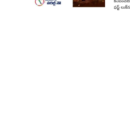
కనిపించబో
ఫస్ట్ లుక్