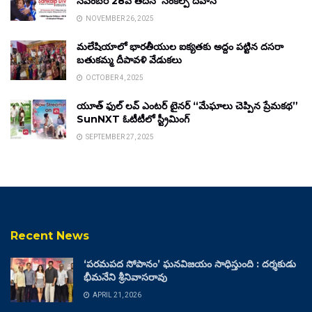
నవంబర్ 28వ తేదీన ‘సంకల్ప్ దివాస్’
NOVEMBER 26, 2025
మలేషియాలో భారతీయుల ఐక్యతకు అద్దం పట్టిన దసరా
బతుకమ్మ దీపావళి వేడుకలు
OCTOBER 4, 2025
యూత్ ఫుల్ లవ్ ఎంటర్ టైనర్ “మేఘాలు చెప్పిన ప్రేమకథ”
SunNXT ఓటీటీలో స్ట్రీమింగ్
SEPTEMBER 27, 2025
Recent News
‘పరమపద సోపానం’ ఘనవిజయం సాధిస్తుంది : దర్శకుడు
భీమనేని శ్రీనివాసరావు
APRIL 21, 2026