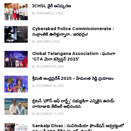
JCHSL డైరీ ఆవిష్కరణ
FEBRUARY 27, 2026
Cyberabad Police Commissionerate :
సంక్రాంతికి ఊరెళ్తున్నారా.. జరభద్రం!
JANUARY 3, 2026
Global Telangana Association : ఘనంగా
‘GTA మెగా కన్వెన్షన్ 2025’
DECEMBER 29, 2025
శ్రీమతి ఆంధ్రప్రదేశ్ 2025 – హేమలత రెడ్డి ప్రయాణం
DECEMBER 14, 2025
బ్రిటన్ ‘హౌస్ ఆఫ్ లార్డ్స్’ సభ్యుడిగా ఎన్నికైన ఉదయ్
నాగరాజుకు కేటీఆర్ అభినందన
DECEMBER 11, 2025
Sankalp Divas : సుచిరిండియా ఫౌండేషన్ ఆధ్వర్యంలో