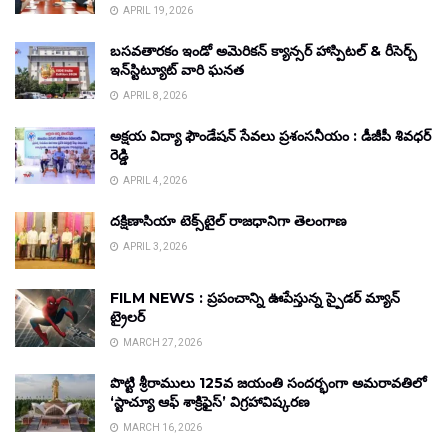
APRIL 19, 2026
బసవతారకం ఇండో అమెరికన్ క్యాన్సర్ హాస్పిటల్ & రీసెర్చ్
ఇన్‌స్టిట్యూట్ వారి ఘనత
APRIL 8, 2026
అక్షయ విద్యా ఫౌండేషన్ సేవలు ప్రశంసనీయం : డీజీపీ శివధర్
రెడ్డి
APRIL 4, 2026
దక్షిణాసియా టెక్స్‌టైల్ రాజధానిగా తెలంగాణ
APRIL 3, 2026
FILM NEWS : ప్రపంచాన్ని ఊపేస్తున్న స్పైడర్ మ్యాన్
ట్రైలర్
MARCH 27, 2026
పొట్టి శ్రీరాములు 125వ జయంతి సందర్భంగా అమరావతిలో
‘స్టాచ్యూ ఆఫ్ శాక్రిఫైస్’ విగ్రహావిష్కరణ
MARCH 16, 2026