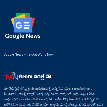
Google News – Telugu World Now
మా వెబ్ సైట్ లో ప్రస్తుతం జరుగుతున్న అన్ని విషయాల ( రాజకీయాలు ,
సినిమాలు , లేటెస్ట్ న్యూస్ , హెల్త్, భక్తి , కళలు, టెక్నాలజీ , జ్యోతిష్యం ) మీద
వార్తలు ప్రచురించడం జరుగుతుంది, సమకాలీన విషయాల పట్ల ఒక భిన్నమైన
ఆలోచనను మీ ఎదుట నివేదించడం మాత్రమే మా ప్రయత్నం, చదివే వారిలో ఆవేశ