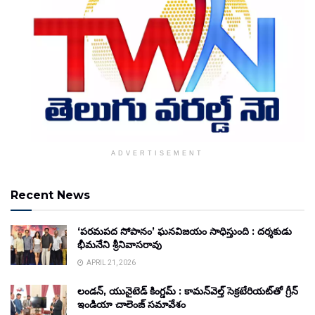
ADVERTISEMENT
Recent News
‘పరమపద సోపానం’ ఘనవిజయం సాధిస్తుంది : దర్శకుడు
భీమనేని శ్రీనివాసరావు
APRIL 21, 2026
లండన్, యునైటెడ్ కింగ్డమ్ : కామన్‌వెల్త్ సెక్రటేరియట్‌తో గ్రీన్
ఇండియా చాలెంజ్ సమావేశం