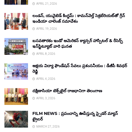
APRIL 21, 2026
లండన్, యునైటెడ్ కింగ్డమ్ : కామన్‌వెల్త్ సెక్రటేరియట్‌తో గ్రీన్
ఇండియా చాలెంజ్ సమావేశం
APRIL 19, 2026
బసవతారకం ఇండో అమెరికన్ క్యాన్సర్ హాస్పిటల్ & రీసెర్చ్
ఇన్‌స్టిట్యూట్ వారి ఘనత
APRIL 8, 2026
అక్షయ విద్యా ఫౌండేషన్ సేవలు ప్రశంసనీయం : డీజీపీ శివధర్
రెడ్డి
APRIL 4, 2026
దక్షిణాసియా టెక్స్‌టైల్ రాజధానిగా తెలంగాణ
APRIL 3, 2026
FILM NEWS : ప్రపంచాన్ని ఊపేస్తున్న స్పైడర్ మ్యాన్
ట్రైలర్
MARCH 27, 2026