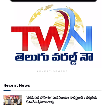
ADVERTISEMENT
Recent News
‘పరమపద సోపానం’ ఘనవిజయం సాధిస్తుంది : దర్శకుడు
భీమనేని శ్రీనివాసరావు