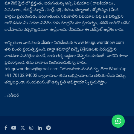
మా వెబ్ సైట్ లో ప్రస్తుతం జరుగుతున్న అన్ని విషయాల ( రాజకీయాలు ,
సినిమాలు , లేటెస్ట్ న్యూస్ , హెల్త్, భక్తి , కళలు, టెక్నాలజీ , జ్యోతిష్యం ) మీద
వార్తలు ప్రచురించడం జరుగుతుంది, సమకాలీన విషయాల పట్ల ఒక భిన్నమైన
ఆలోచనను మీ ఎదుట నివేదించడం మాత్రమే మా ప్రయత్నం, చదివే వారిలో ఆవేశ
కావేషాలను రెచ్చగొట్టడమూ.. ఉద్రేకాలను రేపడమూ ఈ వెబ్‌సైట్ ఉద్దేశం కాదు.
అన్ని రకాల వాదనలకు వేదికగా నిలిచేందుకు www.teluguworldnow.com
తన వంతు ప్రయత్నిస్తుంది. వార్తా కథనాల్లో వచ్చే విశ్లేషణలకు విరుద్ధమైన
వాదనలు ఎవరికైనా ఉంటే, వారు తర్కబద్ధంగా చెప్పదలచుకుంటే.. వాటిని కూడా
ప్రచురిస్తుంది. తమ భావాలు పంపదలచుకున్న వారు..
teluguworldnow@gmail.com చిరునామాకు పంపవచ్చు. లేదా Whats’up
+91 70132 94002 ద్వారా కూడా తమ అభిప్రాయాలను తెలియ చేయ వచ్చు,
తర్కబద్ధంగా, సంయమనంతో ఉన్న ప్రతి అభిప్రాయాన్నీ ప్రచురిస్తాం.
.. ఎడిటర్