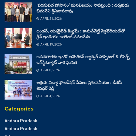
‘పరమపద సోపానం’ ఘనవిజయం సాధిస్తుంది : దర్శకుడు
భీమనేని శ్రీనివాసరావు
APRIL 21, 2026
లండన్, యునైటెడ్ కింగ్డమ్ : కామన్‌వెల్త్ సెక్రటేరియట్‌తో
గ్రీన్ ఇండియా చాలెంజ్ సమావేశం
APRIL 19, 2026
బసవతారకం ఇండో అమెరికన్ క్యాన్సర్ హాస్పిటల్ & రీసెర్చ్
ఇన్‌స్టిట్యూట్ వారి ఘనత
APRIL 8, 2026
అక్షయ విద్యా ఫౌండేషన్ సేవలు ప్రశంసనీయం : డీజీపీ
శివధర్ రెడ్డి
APRIL 4, 2026
Categories
Andhra Pradesh
Andhra Pradesh