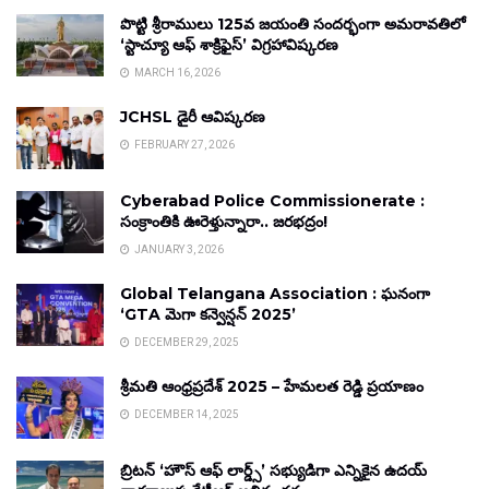
పొట్టి శ్రీరాములు 125వ జయంతి సందర్భంగా అమరావతిలో
‘స్టాచ్యూ ఆఫ్ శాక్రిఫైస్’ విగ్రహావిష్కరణ
MARCH 16, 2026
JCHSL డైరీ ఆవిష్కరణ
FEBRUARY 27, 2026
Cyberabad Police Commissionerate :
సంక్రాంతికి ఊరెళ్తున్నారా.. జరభద్రం!
JANUARY 3, 2026
Global Telangana Association : ఘనంగా
‘GTA మెగా కన్వెన్షన్ 2025’
DECEMBER 29, 2025
శ్రీమతి ఆంధ్రప్రదేశ్ 2025 – హేమలత రెడ్డి ప్రయాణం
DECEMBER 14, 2025
బ్రిటన్ ‘హౌస్ ఆఫ్ లార్డ్స్’ సభ్యుడిగా ఎన్నికైన ఉదయ్