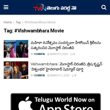
Home
Tag
#Vishwambhara Movie
Tag:
#Vishwambhara Movie
మ‌హిళా దినోత్స‌వం సంద‌ర్భంగా హీరోయిన్ శ్రీలీల‌ను
స‌త్క‌రించిన మెగాస్టార్ చిరంజీవి
BY
SOWMYA
MARCH 9, 2025
0
Vishwambhara : మెగాస్టార్ చిరంజీవి, త్రిష కృష్ణన్
‘విశ్వంభర’ హైదరాబాద్ షెడ్యూల్ పూర్తి
BY
SOWMYA
MARCH 21, 2024
0