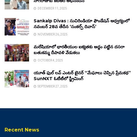
నాగరాజుకు కేటీఆర్ అభినందన
DECEMBER 11, 2025
Sankalp Divas : సుచిరిండియా ఫౌండేషన్ ఆధ్వర్యంలో
నవంబర్ 28వ తేదీన ‘సంకల్ప్ దివాస్’
NOVEMBER 26, 2025
మలేషియాలో భారతీయుల ఐక్యతకు అద్దం పట్టిన దసరా
బతుకమ్మ దీపావళి వేడుకలు
OCTOBER 4, 2025
యూత్ ఫుల్ లవ్ ఎంటర్ టైనర్ “మేఘాలు చెప్పిన ప్రేమకథ”
SunNXT ఓటీటీలో స్ట్రీమింగ్
SEPTEMBER 27, 2025
Recent News