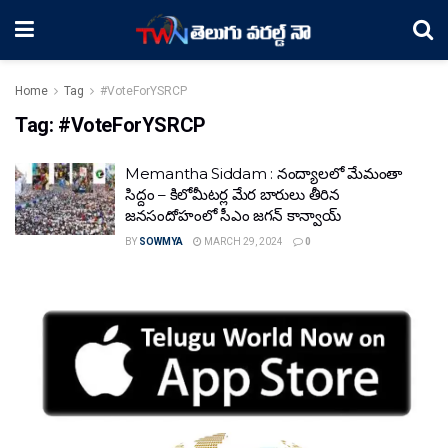
Home
Tag
#VoteForYSRCP
Tag:
#VoteForYSRCP
Memantha Siddam : నంద్యాలలో మేమంతా
సిద్దం – కిలోమీటర్ల మేర బారులు తీరిన
జనసందోహంలో సీఎం జగన్‌ కాన్వాయ్‌
BY
SOWMYA
MARCH 29, 2024
0