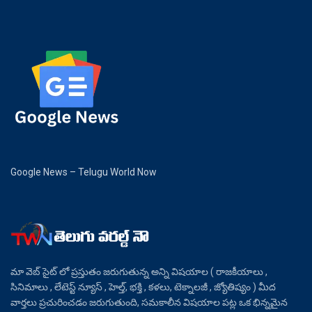
Google News – Telugu World Now
మా వెబ్ సైట్ లో ప్రస్తుతం జరుగుతున్న అన్ని విషయాల ( రాజకీయాలు ,
సినిమాలు , లేటెస్ట్ న్యూస్ , హెల్త్, భక్తి , కళలు, టెక్నాలజీ , జ్యోతిష్యం ) మీద
వార్తలు ప్రచురించడం జరుగుతుంది, సమకాలీన విషయాల పట్ల ఒక భిన్నమైన