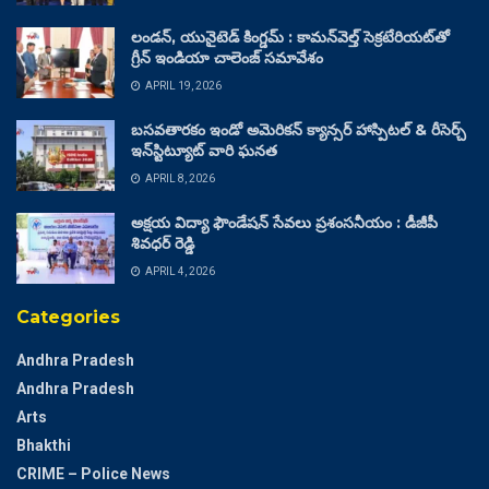
లండన్, యునైటెడ్ కింగ్డమ్ : కామన్‌వెల్త్ సెక్రటేరియట్‌తో
గ్రీన్ ఇండియా చాలెంజ్ సమావేశం
APRIL 19, 2026
బసవతారకం ఇండో అమెరికన్ క్యాన్సర్ హాస్పిటల్ & రీసెర్చ్
ఇన్‌స్టిట్యూట్ వారి ఘనత
APRIL 8, 2026
అక్షయ విద్యా ఫౌండేషన్ సేవలు ప్రశంసనీయం : డీజీపీ
శివధర్ రెడ్డి
APRIL 4, 2026
Categories
Andhra Pradesh
Andhra Pradesh
Arts
Bhakthi
CRIME – Police News