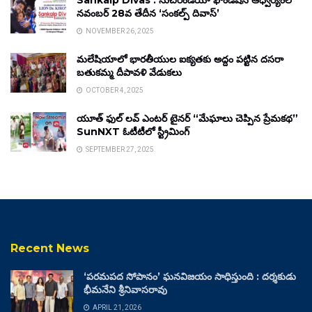
Sankalp Divas : సుచిరిండియా ఫౌండేషన్ ఆధ్వర్యంలో
నవంబర్ 28వ తేదీన ‘సంకల్ప్ దివాస్’
NOVEMBER 26, 2025
మలేషియాలో భారతీయుల ఐక్యతకు అద్దం పట్టిన దసరా
బతుకమ్మ దీపావళి వేడుకలు
OCTOBER 4, 2025
యూత్ ఫుల్ లవ్ ఎంటర్ టైనర్ “మేఘాలు చెప్పిన ప్రేమకథ”
SunNXT ఓటీటీలో స్ట్రీమింగ్
SEPTEMBER 27, 2025
Recent News
‘పరమపద సోపానం’ ఘనవిజయం సాధిస్తుంది : దర్శకుడు
భీమనేని శ్రీనివాసరావు
APRIL 21, 2026