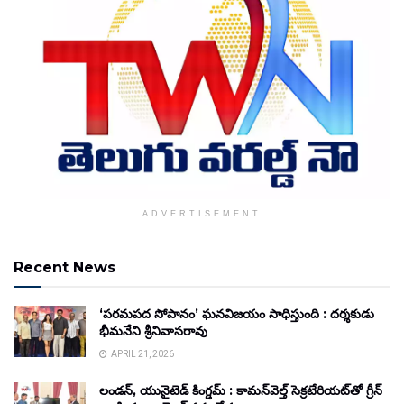
ADVERTISEMENT
Recent News
‘పరమపద సోపానం’ ఘనవిజయం సాధిస్తుంది : దర్శకుడు
భీమనేని శ్రీనివాసరావు
APRIL 21, 2026
లండన్, యునైటెడ్ కింగ్డమ్ : కామన్‌వెల్త్ సెక్రటేరియట్‌తో గ్రీన్