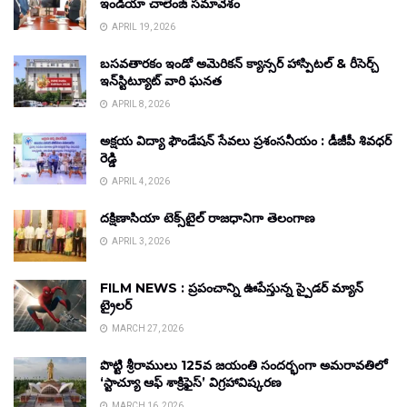
ఇండియా చాలెంజ్ సమావేశం
APRIL 19, 2026
బసవతారకం ఇండో అమెరికన్ క్యాన్సర్ హాస్పిటల్ & రీసెర్చ్
ఇన్‌స్టిట్యూట్ వారి ఘనత
APRIL 8, 2026
అక్షయ విద్యా ఫౌండేషన్ సేవలు ప్రశంసనీయం : డీజీపీ శివధర్
రెడ్డి
APRIL 4, 2026
దక్షిణాసియా టెక్స్‌టైల్ రాజధానిగా తెలంగాణ
APRIL 3, 2026
FILM NEWS : ప్రపంచాన్ని ఊపేస్తున్న స్పైడర్ మ్యాన్
ట్రైలర్
MARCH 27, 2026
పొట్టి శ్రీరాములు 125వ జయంతి సందర్భంగా అమరావతిలో
‘స్టాచ్యూ ఆఫ్ శాక్రిఫైస్’ విగ్రహావిష్కరణ
MARCH 16, 2026