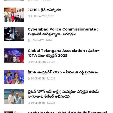
JCHSL డైరీ ఆవిష్కరణ
FEBRUARY 27, 2026
Cyberabad Police Commissionerate :
సంక్రాంతికి ఊరెళ్తున్నారా.. జరభద్రం!
JANUARY 3, 2026
Global Telangana Association : ఘనంగా
‘GTA మెగా కన్వెన్షన్ 2025’
DECEMBER 29, 2025
శ్రీమతి ఆంధ్రప్రదేశ్ 2025 – హేమలత రెడ్డి ప్రయాణం
DECEMBER 14, 2025
బ్రిటన్ ‘హౌస్ ఆఫ్ లార్డ్స్’ సభ్యుడిగా ఎన్నికైన ఉదయ్
నాగరాజుకు కేటీఆర్ అభినందన
DECEMBER 11, 2025