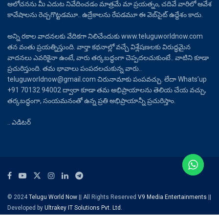
ఆలోచనను మీ ఎదుట నివేదించడం మాత్రమే మా ప్రయత్నం, చదివే వారిలో ఆవేశ
కావేషాలను రెచ్చగొట్టడమూ.. ఉద్రేకాలను రేపడమూ ఈ వెబ్‌సైట్ ఉద్దేశం కాదు.
అన్ని రకాల వాదనలకు వేదికగా నిలిచేందుకు www.teluguworldnow.com
తన వంతు ప్రయత్నిస్తుంది. వార్తా కథనాల్లో వచ్చే విశ్లేషణలకు విరుద్ధమైన
వాదనలు ఎవరికైనా ఉంటే, వారు తర్కబద్ధంగా చెప్పదలచుకుంటే.. వాటిని కూడా
ప్రచురిస్తుంది. తమ భావాలు పంపదలచుకున్న వారు..
teluguworldnow@gmail.com చిరునామాకు పంపవచ్చు. లేదా Whats’up
+91 70132 94002 ద్వారా కూడా తమ అభిప్రాయాలను తెలియ చేయ వచ్చు,
తర్కబద్ధంగా, సంయమనంతో ఉన్న ప్రతి అభిప్రాయాన్నీ ప్రచురిస్తాం.
.. ఎడిటర్
© 2024
Telugu World Now
|| All Rights Reserved
V9 Media Entertainments
||
Developed by
Ultrakey IT Solutions Pvt. Ltd.