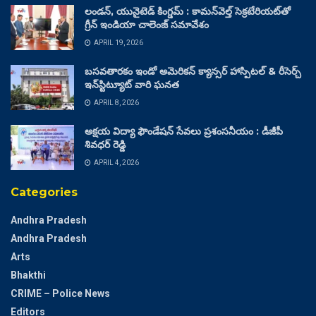
లండన్, యునైటెడ్ కింగ్డమ్ : కామన్‌వెల్త్ సెక్రటేరియట్‌తో
గ్రీన్ ఇండియా చాలెంజ్ సమావేశం
APRIL 19, 2026
బసవతారకం ఇండో అమెరికన్ క్యాన్సర్ హాస్పిటల్ & రీసెర్చ్
ఇన్‌స్టిట్యూట్ వారి ఘనత
APRIL 8, 2026
అక్షయ విద్యా ఫౌండేషన్ సేవలు ప్రశంసనీయం : డీజీపీ
శివధర్ రెడ్డి
APRIL 4, 2026
Categories
Andhra Pradesh
Andhra Pradesh
Arts
Bhakthi
CRIME – Police News
Editors