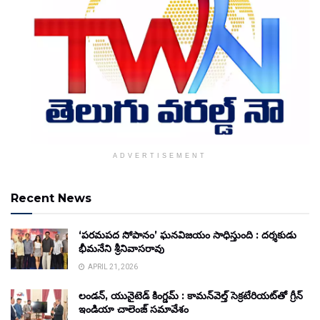
ADVERTISEMENT
Recent News
‘పరమపద సోపానం’ ఘనవిజయం సాధిస్తుంది : దర్శకుడు
భీమనేని శ్రీనివాసరావు
APRIL 21, 2026
లండన్, యునైటెడ్ కింగ్డమ్ : కామన్‌వెల్త్ సెక్రటేరియట్‌తో గ్రీన్
ఇండియా చాలెంజ్ సమావేశం