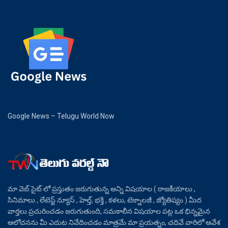
Google News – Telugu World Now
మా వెబ్ సైట్ లో ప్రస్తుతం జరుగుతున్న అన్ని విషయాల ( రాజకీయాలు ,
సినిమాలు , లేటెస్ట్ న్యూస్ , హెల్త్, భక్తి , కళలు, టెక్నాలజీ , జ్యోతిష్యం ) మీద
వార్తలు ప్రచురించడం జరుగుతుంది, సమకాలీన విషయాల పట్ల ఒక భిన్నమైన
ఆలోచనను మీ ఎదుట నివేదించడం మాత్రమే మా ప్రయత్నం, చదివే వారిలో ఆవేశ