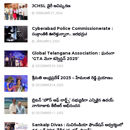
JCHSL డైరీ ఆవిష్కరణ
FEBRUARY 27, 2026
Cyberabad Police Commissionerate :
సంక్రాంతికి ఊరెళ్తున్నారా.. జరభద్రం!
JANUARY 3, 2026
Global Telangana Association : ఘనంగా
‘GTA మెగా కన్వెన్షన్ 2025’
DECEMBER 29, 2025
శ్రీమతి ఆంధ్రప్రదేశ్ 2025 – హేమలత రెడ్డి ప్రయాణం
DECEMBER 14, 2025
బ్రిటన్ ‘హౌస్ ఆఫ్ లార్డ్స్’ సభ్యుడిగా ఎన్నికైన ఉదయ్
నాగరాజుకు కేటీఆర్ అభినందన
DECEMBER 11, 2025
Sankalp Divas : సుచిరిండియా ఫౌండేషన్ ఆధ్వర్యంలో