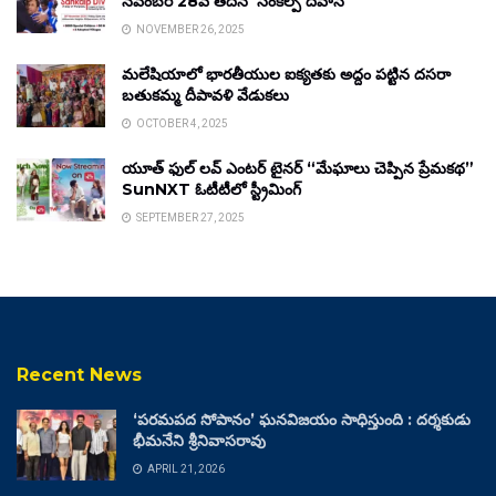
నవంబర్ 28వ తేదీన ‘సంకల్ప్ దివాస్’
NOVEMBER 26, 2025
మలేషియాలో భారతీయుల ఐక్యతకు అద్దం పట్టిన దసరా
బతుకమ్మ దీపావళి వేడుకలు
OCTOBER 4, 2025
యూత్ ఫుల్ లవ్ ఎంటర్ టైనర్ “మేఘాలు చెప్పిన ప్రేమకథ”
SunNXT ఓటీటీలో స్ట్రీమింగ్
SEPTEMBER 27, 2025
Recent News
‘పరమపద సోపానం’ ఘనవిజయం సాధిస్తుంది : దర్శకుడు
భీమనేని శ్రీనివాసరావు
APRIL 21, 2026