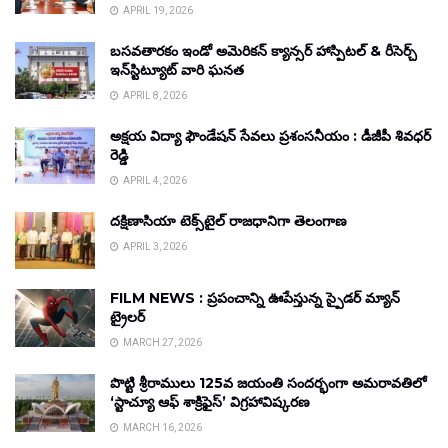
APRIL 19, 2026
బసవతారకం ఇండో అమెరికన్ క్యాన్సర్ హాస్పిటల్ & రీసెర్చ్
ఇన్‌స్టిట్యూట్ వారి ఘనత
APRIL 8, 2026
అక్షయ విద్యా ఫౌండేషన్ సేవలు ప్రశంసనీయం : డీజీపీ శివధర్
రెడ్డి
APRIL 4, 2026
దక్షిణాసియా టెక్స్‌టైల్ రాజధానిగా తెలంగాణ
APRIL 3, 2026
FILM NEWS : ప్రపంచాన్ని ఊపేస్తున్న స్పైడర్ మ్యాన్
ట్రైలర్
MARCH 27, 2026
పొట్టి శ్రీరాములు 125వ జయంతి సందర్భంగా అమరావతిలో
‘స్టాచ్యూ ఆఫ్ శాక్రిఫైస్’ విగ్రహావిష్కరణ
MARCH 16, 2026