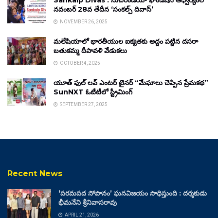
Sankalp Divas : సుచిరిండియా ఫౌండేషన్ ఆధ్వర్యంలో
నవంబర్ 28వ తేదీన ‘సంకల్ప్ దివాస్’
NOVEMBER 26, 2025
మలేషియాలో భారతీయుల ఐక్యతకు అద్దం పట్టిన దసరా
బతుకమ్మ దీపావళి వేడుకలు
OCTOBER 4, 2025
యూత్ ఫుల్ లవ్ ఎంటర్ టైనర్ “మేఘాలు చెప్పిన ప్రేమకథ”
SunNXT ఓటీటీలో స్ట్రీమింగ్
SEPTEMBER 27, 2025
Recent News
‘పరమపద సోపానం’ ఘనవిజయం సాధిస్తుంది : దర్శకుడు
భీమనేని శ్రీనివాసరావు
APRIL 21, 2026