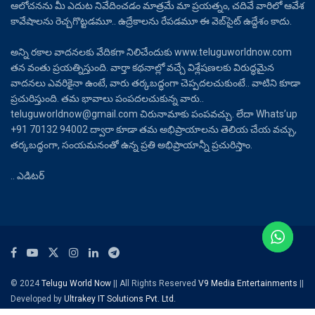
ఆలోచనను మీ ఎదుట నివేదించడం మాత్రమే మా ప్రయత్నం, చదివే వారిలో ఆవేశ
కావేషాలను రెచ్చగొట్టడమూ.. ఉద్రేకాలను రేపడమూ ఈ వెబ్‌సైట్ ఉద్దేశం కాదు.
అన్ని రకాల వాదనలకు వేదికగా నిలిచేందుకు www.teluguworldnow.com
తన వంతు ప్రయత్నిస్తుంది. వార్తా కథనాల్లో వచ్చే విశ్లేషణలకు విరుద్ధమైన
వాదనలు ఎవరికైనా ఉంటే, వారు తర్కబద్ధంగా చెప్పదలచుకుంటే.. వాటిని కూడా
ప్రచురిస్తుంది. తమ భావాలు పంపదలచుకున్న వారు..
teluguworldnow@gmail.com చిరునామాకు పంపవచ్చు. లేదా Whats’up
+91 70132 94002 ద్వారా కూడా తమ అభిప్రాయాలను తెలియ చేయ వచ్చు,
తర్కబద్ధంగా, సంయమనంతో ఉన్న ప్రతి అభిప్రాయాన్నీ ప్రచురిస్తాం.
.. ఎడిటర్
© 2024
Telugu World Now
|| All Rights Reserved
V9 Media Entertainments
||
Developed by
Ultrakey IT Solutions Pvt. Ltd.