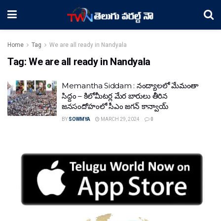
Home
Tag
We are all ready in Nandyala
Tag:
We are all ready in Nandyala
Memantha Siddam : నంద్యాలలో మేమంతా
సిద్దం – కిలోమీటర్ల మేర బారులు తీరిన
జనసందోహంలో సీఎం జగన్‌ కాన్వాయ్‌
BY
SOWMYA
MARCH 29, 2024
0