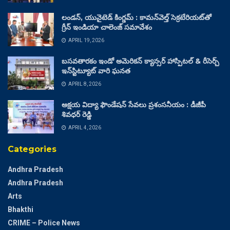
లండన్, యునైటెడ్ కింగ్డమ్ : కామన్‌వెల్త్ సెక్రటేరియట్‌తో
గ్రీన్ ఇండియా చాలెంజ్ సమావేశం
APRIL 19, 2026
బసవతారకం ఇండో అమెరికన్ క్యాన్సర్ హాస్పిటల్ & రీసెర్చ్
ఇన్‌స్టిట్యూట్ వారి ఘనత
APRIL 8, 2026
అక్షయ విద్యా ఫౌండేషన్ సేవలు ప్రశంసనీయం : డీజీపీ
శివధర్ రెడ్డి
APRIL 4, 2026
Categories
Andhra Pradesh
Andhra Pradesh
Arts
Bhakthi
CRIME – Police News