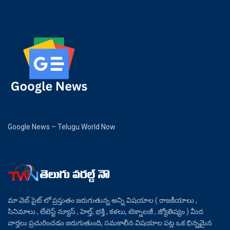
Google News – Telugu World Now
మా వెబ్ సైట్ లో ప్రస్తుతం జరుగుతున్న అన్ని విషయాల ( రాజకీయాలు ,
సినిమాలు , లేటెస్ట్ న్యూస్ , హెల్త్, భక్తి , కళలు, టెక్నాలజీ , జ్యోతిష్యం ) మీద
వార్తలు ప్రచురించడం జరుగుతుంది, సమకాలీన విషయాల పట్ల ఒక భిన్నమైన