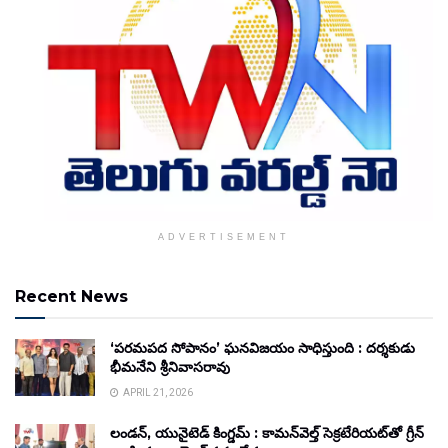
ADVERTISEMENT
Recent News
‘పరమపద సోపానం’ ఘనవిజయం సాధిస్తుంది : దర్శకుడు
భీమనేని శ్రీనివాసరావు
APRIL 21, 2026
లండన్, యునైటెడ్ కింగ్డమ్ : కామన్‌వెల్త్ సెక్రటేరియట్‌తో గ్రీన్