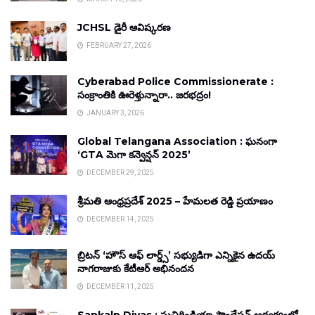
JCHSL డైరీ ఆవిష్కరణ
FEBRUARY 27, 2026
Cyberabad Police Commissionerate :
సంక్రాంతికి ఊరెళ్తున్నారా.. జరభద్రం!
JANUARY 3, 2026
Global Telangana Association : ఘనంగా
‘GTA మెగా కన్వెన్షన్ 2025’
DECEMBER 29, 2025
శ్రీమతి ఆంధ్రప్రదేశ్ 2025 – హేమలత రెడ్డి ప్రయాణం
DECEMBER 14, 2025
బ్రిటన్ ‘హౌస్ ఆఫ్ లార్డ్స్’ సభ్యుడిగా ఎన్నికైన ఉదయ్
నాగరాజుకు కేటీఆర్ అభినందన
DECEMBER 11, 2025