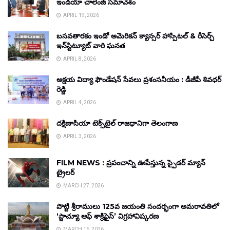
ఇండియా చాలెంజ్ సమావేశం
APRIL 19, 2026
బసవతారకం ఇండో అమెరికన్ క్యాన్సర్ హాస్పిటల్ & రీసెర్చ్
ఇన్‌స్టిట్యూట్ వారి ఘనత
APRIL 8, 2026
అక్షయ విద్యా ఫౌండేషన్ సేవలు ప్రశంసనీయం : డీజీపీ శివధర్
రెడ్డి
APRIL 4, 2026
దక్షిణాసియా టెక్స్‌టైల్ రాజధానిగా తెలంగాణ
APRIL 3, 2026
FILM NEWS : ప్రపంచాన్ని ఊపేస్తున్న స్పైడర్ మ్యాన్
ట్రైలర్
MARCH 27, 2026
పొట్టి శ్రీరాములు 125వ జయంతి సందర్భంగా అమరావతిలో
‘స్టాచ్యూ ఆఫ్ శాక్రిఫైస్’ విగ్రహావిష్కరణ
MARCH 16, 2026