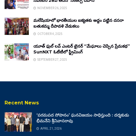
నవంబర్ 28వ తేదీన ‘సంకల్ప్ దివాస్’
NOVEMBER 26, 2025
మలేషియాలో భారతీయుల ఐక్యతకు అద్దం పట్టిన దసరా
బతుకమ్మ దీపావళి వేడుకలు
OCTOBER 4, 2025
యూత్ ఫుల్ లవ్ ఎంటర్ టైనర్ “మేఘాలు చెప్పిన ప్రేమకథ”
SunNXT ఓటీటీలో స్ట్రీమింగ్
SEPTEMBER 27, 2025
Recent News
‘పరమపద సోపానం’ ఘనవిజయం సాధిస్తుంది : దర్శకుడు
భీమనేని శ్రీనివాసరావు
APRIL 21, 2026