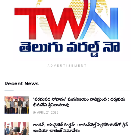
ADVERTISEMENT
Recent News
‘పరమపద సోపానం’ ఘనవిజయం సాధిస్తుంది : దర్శకుడు
భీమనేని శ్రీనివాసరావు
APRIL 21, 2026
లండన్, యునైటెడ్ కింగ్డమ్ : కామన్‌వెల్త్ సెక్రటేరియట్‌తో గ్రీన్
ఇండియా చాలెంజ్ సమావేశం