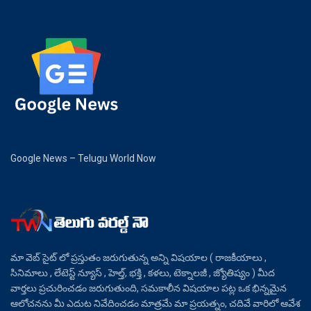
Google News – Telugu World Now
మా వెబ్ సైట్ లో ప్రస్తుతం జరుగుతున్న అన్ని విషయాల ( రాజకీయాలు ,
సినిమాలు , లేటెస్ట్ న్యూస్ , హెల్త్, భక్తి , కళలు, టెక్నాలజీ , జ్యోతిష్యం ) మీద
వార్తలు ప్రచురించడం జరుగుతుంది, సమకాలీన విషయాల పట్ల ఒక భిన్నమైన
ఆలోచనను మీ ఎదుట నివేదించడం మాత్రమే మా ప్రయత్నం, చదివే వారిలో ఆవేశ