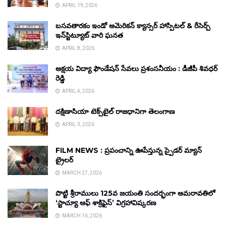
APRIL 19, 2026
బసవతారకం ఇండో అమెరికన్ క్యాన్సర్ హాస్పిటల్ & రీసెర్చ్
ఇన్‌స్టిట్యూట్ వారి ఘనత
APRIL 8, 2026
అక్షయ విద్యా ఫౌండేషన్ సేవలు ప్రశంసనీయం : డీజీపీ శివధర్
రెడ్డి
APRIL 4, 2026
దక్షిణాసియా టెక్స్‌టైల్ రాజధానిగా తెలంగాణ
APRIL 3, 2026
FILM NEWS : ప్రపంచాన్ని ఊపేస్తున్న స్పైడర్ మ్యాన్
ట్రైలర్
MARCH 27, 2026
పొట్టి శ్రీరాములు 125వ జయంతి సందర్భంగా అమరావతిలో
‘స్టాచ్యూ ఆఫ్ శాక్రిఫైస్’ విగ్రహావిష్కరణ
MARCH 16, 2026