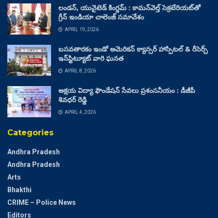
లండన్, యునైటెడ్ కింగ్డమ్ : కామన్‌వెల్త్ సెక్రటేరియట్‌తో
గ్రీన్ ఇండియా చాలెంజ్ సమావేశం
APRIL 19, 2026
బసవతారకం ఇండో అమెరికన్ క్యాన్సర్ హాస్పిటల్ & రీసెర్చ్
ఇన్‌స్టిట్యూట్ వారి ఘనత
APRIL 8, 2026
అక్షయ విద్యా ఫౌండేషన్ సేవలు ప్రశంసనీయం : డీజీపీ
శివధర్ రెడ్డి
APRIL 4, 2026
Categories
Andhra Pradesh
Andhra Pradesh
Arts
Bhakthi
CRIME – Police News
Editors