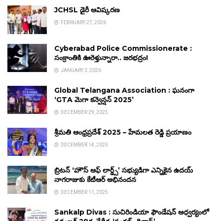
JCHSL డైరీ ఆవిష్కరణ
FEBRUARY 27, 2026
Cyberabad Police Commissionerate :
సంక్రాంతికి ఊరెళ్తున్నారా.. జరభద్రం!
JANUARY 3, 2026
Global Telangana Association : ఘనంగా
‘GTA మెగా కన్వెన్షన్ 2025’
DECEMBER 29, 2025
శ్రీమతి ఆంధ్రప్రదేశ్ 2025 – హేమలత రెడ్డి ప్రయాణం
DECEMBER 14, 2025
బ్రిటన్ ‘హౌస్ ఆఫ్ లార్డ్స్’ సభ్యుడిగా ఎన్నికైన ఉదయ్
నాగరాజుకు కేటీఆర్ అభినందన
DECEMBER 11, 2025
Sankalp Divas : సుచిరిండియా ఫౌండేషన్ ఆధ్వర్యంలో