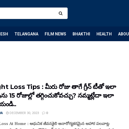
DESH
TELANGANA
FILM NEWS
BHAKTHI
HEALTH
ABOU
t Loss Tips : మీరు రోజు తాగే గ్రీన్ టీతో ఇలా
ు 15 రోజుల్లో తగ్గించుకోవచ్చు? నమ్మట్లేదా ఇలా
ేయండి..
YA
DECEMBER 30, 2023
0
oss At Home : ఆధునిక జీవనశైలి అనారోగ్యకరమైన ఆహార పలవాట్ల