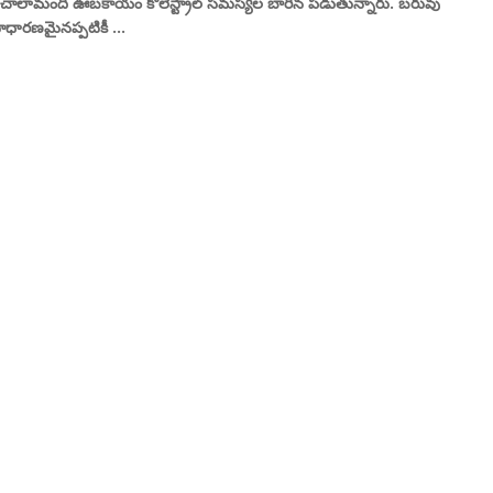
చాలామంది ఊబకాయం కొలెస్ట్రాల్ సమస్యల బారిన పడుతున్నారు. బరువు
ాధారణమైనప్పటికీ ...