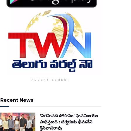
ADVERTISEMENT
Recent News
‘పరమపద సోపానం’ ఘనవిజయం
సాధిస్తుంది : దర్శకుడు భీమనేని
శ్రీనివాసరావు