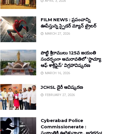
APRIL 3, 2026
FILM NEWS : ప్రపంచాన్ని
ఊపేస్తున్న స్పైడర్ మ్యాన్ ట్రైలర్
MARCH 27, 2026
పొట్టి శ్రీరాములు 125వ జయంతి
సందర్భంగా అమరావతిలో ‘స్టాచ్యూ
ఆఫ్ శాక్రిఫైస్’ విగ్రహావిష్కరణ
MARCH 16, 2026
JCHSL డైరీ ఆవిష్కరణ
FEBRUARY 27, 2026
Cyberabad Police
Commissionerate :
సంక్రాంతికి ఊరెళ్తున్నారా.. జరభద్రం!