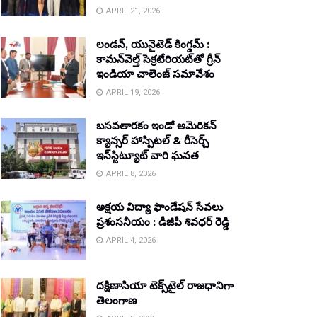
APRIL 21, 2026
లండన్, యునైటెడ్ కింగ్డమ్ :
కామన్‌వెల్త్ సెక్రటేరియట్‌తో గ్రీన్
ఇండియా చాలెంజ్ సమావేశం
APRIL 19, 2026
బసవతారకం ఇండో అమెరికన్
క్యాన్సర్ హాస్పిటల్ & రీసెర్చ్
ఇన్‌స్టిట్యూట్ వారి ఘనత
APRIL 8, 2026
అక్షయ విద్యా ఫౌండేషన్ సేవలు
ప్రశంసనీయం : డీజీపీ శివధర్ రెడ్డి
APRIL 4, 2026
దక్షిణాసియా టెక్స్‌టైల్ రాజధానిగా
తెలంగాణ