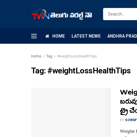
HOME
LATEST NEWS
ANDHRA PRA
Home
Tag
#weightLossHealthTips
Tag:
#weightLossHealthTips
Weigh
బరువున
ట్రై చ
BY
SOWM
Weight L