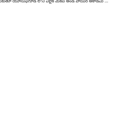
ుకుతూ యూసుఫ్‌గూడ లోని వీలైక్ మేకప్ అండ్ హెయిర్ అకాడమీ ...