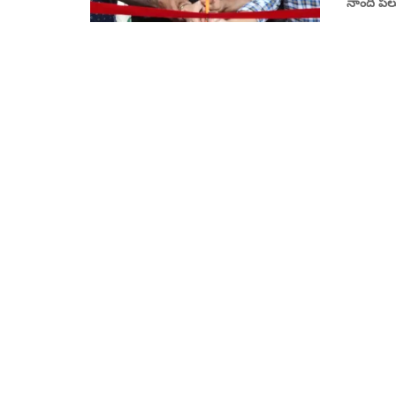
నాంది పల