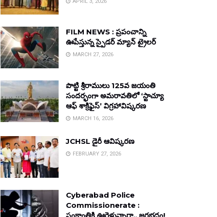
APRIL 3, 2026
FILM NEWS : ప్రపంచాన్ని
ఊపేస్తున్న స్పైడర్ మ్యాన్ ట్రైలర్
MARCH 27, 2026
పొట్టి శ్రీరాములు 125వ జయంతి
సందర్భంగా అమరావతిలో ‘స్టాచ్యూ
ఆఫ్ శాక్రిఫైస్’ విగ్రహావిష్కరణ
MARCH 16, 2026
JCHSL డైరీ ఆవిష్కరణ
FEBRUARY 27, 2026
Cyberabad Police
Commissionerate :
సంక్రాంతికి ఊరెళ్తున్నారా.. జరభద్రం!