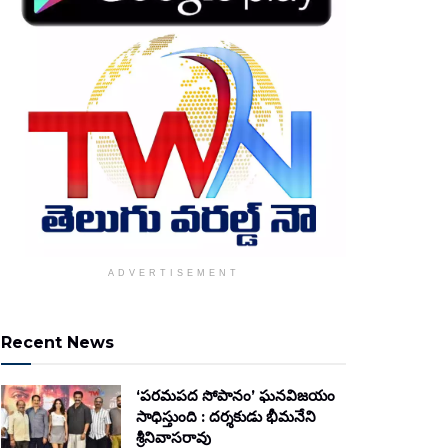
ADVERTISEMENT
Recent News
‘పరమపద సోపానం’ ఘనవిజయం
సాధిస్తుంది : దర్శకుడు భీమనేని
శ్రీనివాసరావు