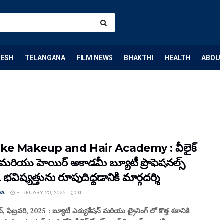
DESH
TELANGANA
FILM NEWS
BHAKTHI
HEALTH
ABOU
ke Makeup and Hair Academy : వీలైక్
 మరియు హెయిర్ అకాడమీ బ్యూటీ ప్రొఫెషనల్స్
భవిష్యత్తును రూపుదిద్దడానికి మార్గదర్శి
YA
FEBRUARY 23, 2025
0
 ఫిబ్రవరి, 2025 : బ్యూటీ ఎడ్యుకేషన్ మరియు ట్రైనింగ్‌ లో కొత్త శకానికి