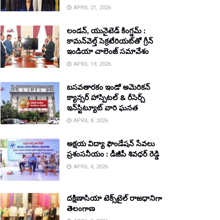
APRIL 21, 2026
లండన్, యునైటెడ్ కింగ్డమ్ :
కామన్‌వెల్త్ సెక్రటేరియట్‌తో గ్రీన్
ఇండియా చాలెంజ్ సమావేశం
APRIL 19, 2026
బసవతారకం ఇండో అమెరికన్
క్యాన్సర్ హాస్పిటల్ & రీసెర్చ్
ఇన్‌స్టిట్యూట్ వారి ఘనత
APRIL 8, 2026
అక్షయ విద్యా ఫౌండేషన్ సేవలు
ప్రశంసనీయం : డీజీపీ శివధర్ రెడ్డి
APRIL 4, 2026
దక్షిణాసియా టెక్స్‌టైల్ రాజధానిగా
తెలంగాణ