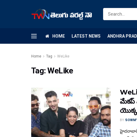
HOME
LATEST NEWS
ANDHRA PRA
Home
Tag
WeLike
Tag:
WeLike
WeLi
మేకప్
యొక్క 
BY
SOWM
హైదరాబాద్,