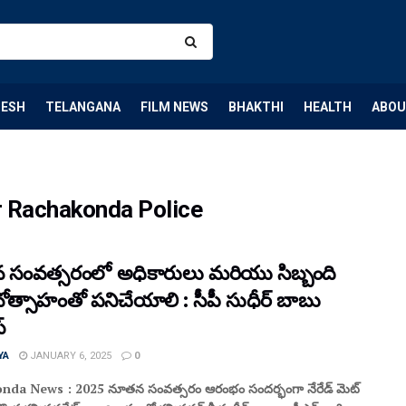
DESH
TELANGANA
FILM NEWS
BHAKTHI
HEALTH
ABOU
 Rachakonda Police
సంవత్సరంలో అధికారులు మరియు సిబ్బంది
త్సాహంతో పనిచేయాలి : సీపీ సుధీర్ బాబు
్
YA
JANUARY 6, 2025
0
nda News : 2025 నూతన సంవత్సరం ఆరంభం సందర్భంగా నేరేడ్ మెట్