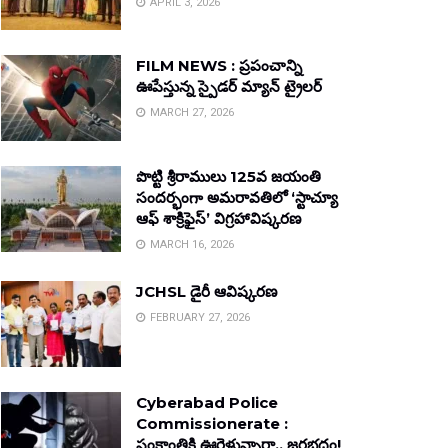
APRIL 3, 2026
FILM NEWS : ప్రపంచాన్ని
ఊపేస్తున్న స్పైడర్ మ్యాన్ ట్రైలర్
MARCH 27, 2026
పొట్టి శ్రీరాములు 125వ జయంతి
సందర్భంగా అమరావతిలో ‘స్టాచ్యూ
ఆఫ్ శాక్రిఫైస్’ విగ్రహావిష్కరణ
MARCH 16, 2026
JCHSL డైరీ ఆవిష్కరణ
FEBRUARY 27, 2026
Cyberabad Police
Commissionerate :
సంక్రాంతికి ఊరెళ్తున్నారా.. జరభద్రం!