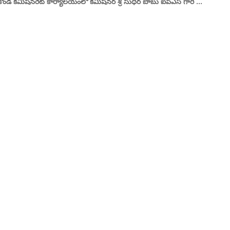
ొండ కమిషనరేట్ కార్యాలయంలో కమిషనర్ శ్రీ సుధీర్ బాబు ఐపీఎస్ గారి ...