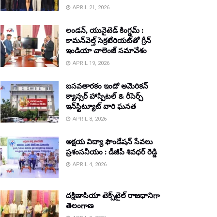
APRIL 21, 2026
లండన్, యునైటెడ్ కింగ్డమ్ :
కామన్‌వెల్త్ సెక్రటేరియట్‌తో గ్రీన్
ఇండియా చాలెంజ్ సమావేశం
APRIL 19, 2026
బసవతారకం ఇండో అమెరికన్
క్యాన్సర్ హాస్పిటల్ & రీసెర్చ్
ఇన్‌స్టిట్యూట్ వారి ఘనత
APRIL 8, 2026
అక్షయ విద్యా ఫౌండేషన్ సేవలు
ప్రశంసనీయం : డీజీపీ శివధర్ రెడ్డి
APRIL 4, 2026
దక్షిణాసియా టెక్స్‌టైల్ రాజధానిగా
తెలంగాణ