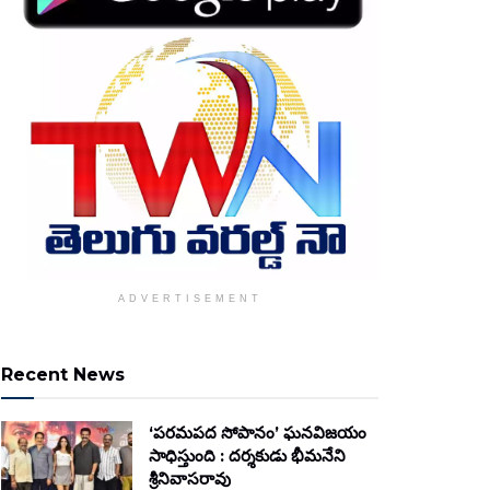
ADVERTISEMENT
Recent News
‘పరమపద సోపానం’ ఘనవిజయం
సాధిస్తుంది : దర్శకుడు భీమనేని
శ్రీనివాసరావు