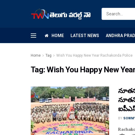
HOME
LATEST NEWS
ANDHRA PRA
Home
Tag
Wish You Happy New Year Rachakonda Police
Tag:
Wish You Happy New Year
నూతన 
నూతనో
ఐపీఎస
BY
SOWM
Rachako