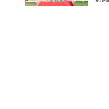
లోని రాచక