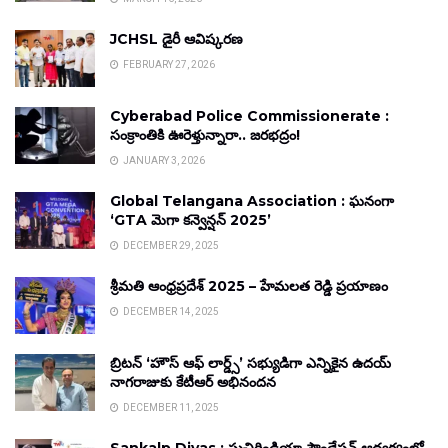
JCHSL డైరీ ఆవిష్కరణ
FEBRUARY 27, 2026
Cyberabad Police Commissionerate :
సంక్రాంతికి ఊరెళ్తున్నారా.. జరభద్రం!
JANUARY 3, 2026
Global Telangana Association : ఘనంగా
‘GTA మెగా కన్వెన్షన్ 2025’
DECEMBER 29, 2025
శ్రీమతి ఆంధ్రప్రదేశ్ 2025 – హేమలత రెడ్డి ప్రయాణం
DECEMBER 14, 2025
బ్రిటన్ ‘హౌస్ ఆఫ్ లార్డ్స్’ సభ్యుడిగా ఎన్నికైన ఉదయ్
నాగరాజుకు కేటీఆర్ అభినందన
DECEMBER 11, 2025