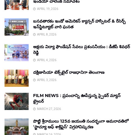
ఇండియా చాలెంజ్ సమావేశం
APRIL 19, 2026
బసవతారకం ఇండో అమెరికన్ క్యాన్సర్ హాస్పిటల్ & రీసెర్చ్
ఇన్‌స్టిట్యూట్ వారి ఘనత
APRIL 8, 2026
అక్షయ విద్యా ఫౌండేషన్ సేవలు ప్రశంసనీయం : డీజీపీ శివధర్
రెడ్డి
APRIL 4, 2026
దక్షిణాసియా టెక్స్‌టైల్ రాజధానిగా తెలంగాణ
APRIL 3, 2026
FILM NEWS : ప్రపంచాన్ని ఊపేస్తున్న స్పైడర్ మ్యాన్
ట్రైలర్
MARCH 27, 2026
పొట్టి శ్రీరాములు 125వ జయంతి సందర్భంగా అమరావతిలో
‘స్టాచ్యూ ఆఫ్ శాక్రిఫైస్’ విగ్రహావిష్కరణ
MARCH 16, 2026