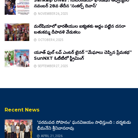
Sankalp Divas : సుచిరిండియా ఫౌండేషన్ ఆధ్వర్యంలో
నవంబర్ 28వ తేదీన ‘సంకల్ప్ దివాస్’
NOVEMBER 26, 2025
మలేషియాలో భారతీయుల ఐక్యతకు అద్దం పట్టిన దసరా
బతుకమ్మ దీపావళి వేడుకలు
OCTOBER 4, 2025
యూత్ ఫుల్ లవ్ ఎంటర్ టైనర్ “మేఘాలు చెప్పిన ప్రేమకథ”
SunNXT ఓటీటీలో స్ట్రీమింగ్
SEPTEMBER 27, 2025
Recent News
‘పరమపద సోపానం’ ఘనవిజయం సాధిస్తుంది : దర్శకుడు
భీమనేని శ్రీనివాసరావు
APRIL 21, 2026