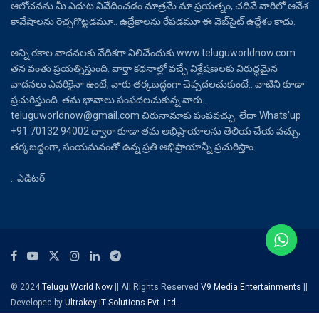
ఆలోచనను మీ ఎదుట నివేదించడం మాత్రమే మా ప్రయత్నం, చదివే వారిలో ఆవేశ
కావేషాలను రెచ్చగొట్టడమూ.. ఉద్రేకాలను రేపడమూ ఈ వెబ్‌సైట్ ఉద్దేశం కాదు.
అన్ని రకాల వాదనలకు వేదికగా నిలిచేందుకు www.teluguworldnow.com
తన వంతు ప్రయత్నిస్తుంది. వార్తా కథనాల్లో వచ్చే విశ్లేషణలకు విరుద్ధమైన
వాదనలు ఎవరికైనా ఉంటే, వారు తర్కబద్ధంగా చెప్పదలచుకుంటే.. వాటిని కూడా
ప్రచురిస్తుంది. తమ భావాలు పంపదలచుకున్న వారు..
teluguworldnow@gmail.com చిరునామాకు పంపవచ్చు. లేదా Whats’up
+91 70132 94002 ద్వారా కూడా తమ అభిప్రాయాలను తెలియ చేయ వచ్చు,
తర్కబద్ధంగా, సంయమనంతో ఉన్న ప్రతి అభిప్రాయాన్నీ ప్రచురిస్తాం.
.. ఎడిటర్
© 2024
Telugu World Now
|| All Rights Reserved
V9 Media Entertainments
||
Developed by
Ultrakey IT Solutions Pvt. Ltd.