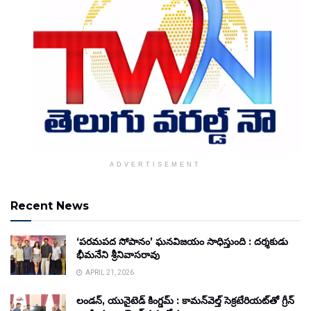
ADVERTISEMENT
Recent News
‘పరమపద సోపానం’ ఘనవిజయం సాధిస్తుంది : దర్శకుడు
భీమనేని శ్రీనివాసరావు
APRIL 21, 2026
లండన్, యునైటెడ్ కింగ్డమ్ : కామన్‌వెల్త్ సెక్రటేరియట్‌తో గ్రీన్