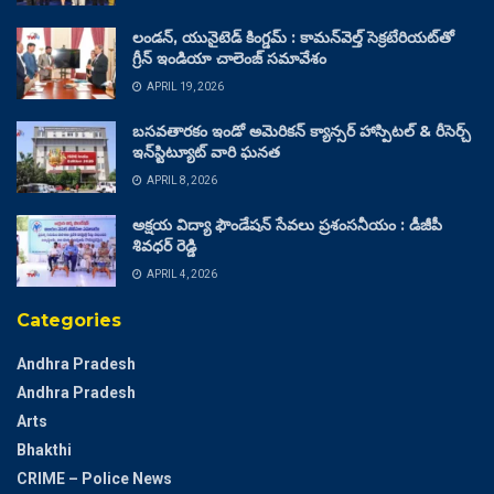
లండన్, యునైటెడ్ కింగ్డమ్ : కామన్‌వెల్త్ సెక్రటేరియట్‌తో
గ్రీన్ ఇండియా చాలెంజ్ సమావేశం
APRIL 19, 2026
బసవతారకం ఇండో అమెరికన్ క్యాన్సర్ హాస్పిటల్ & రీసెర్చ్
ఇన్‌స్టిట్యూట్ వారి ఘనత
APRIL 8, 2026
అక్షయ విద్యా ఫౌండేషన్ సేవలు ప్రశంసనీయం : డీజీపీ
శివధర్ రెడ్డి
APRIL 4, 2026
Categories
Andhra Pradesh
Andhra Pradesh
Arts
Bhakthi
CRIME – Police News