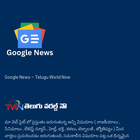
Google News – Telugu World Now
మా వెబ్ సైట్ లో ప్రస్తుతం జరుగుతున్న అన్ని విషయాల ( రాజకీయాలు ,
సినిమాలు , లేటెస్ట్ న్యూస్ , హెల్త్, భక్తి , కళలు, టెక్నాలజీ , జ్యోతిష్యం ) మీద
వార్తలు ప్రచురించడం జరుగుతుంది, సమకాలీన విషయాల పట్ల ఒక భిన్నమైన