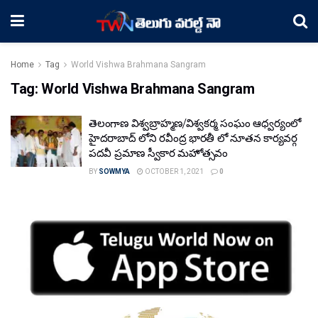
Home
Tag
World Vishwa Brahmana Sangram
Tag:
World Vishwa Brahmana Sangram
తెలంగాణ విశ్వబ్రాహ్మణ/విశ్వకర్మ సంఘం ఆధ్వర్యంలో
హైదరాబాద్ లోని రవీంద్ర భారతీ లో నూతన కార్యవర్గ
పదవీ ప్రమాణ స్వీకార మహోత్సవం
BY
SOWMYA
OCTOBER 1, 2021
0