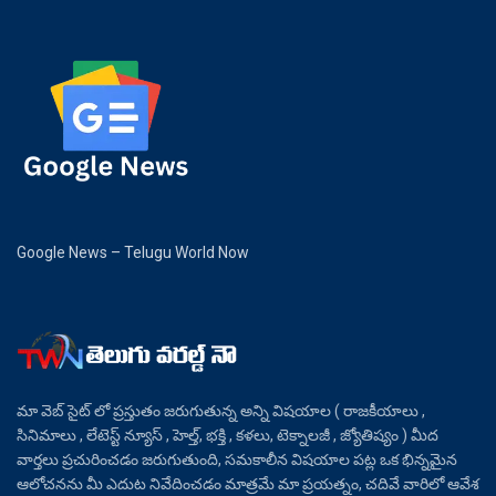
Google News – Telugu World Now
మా వెబ్ సైట్ లో ప్రస్తుతం జరుగుతున్న అన్ని విషయాల ( రాజకీయాలు ,
సినిమాలు , లేటెస్ట్ న్యూస్ , హెల్త్, భక్తి , కళలు, టెక్నాలజీ , జ్యోతిష్యం ) మీద
వార్తలు ప్రచురించడం జరుగుతుంది, సమకాలీన విషయాల పట్ల ఒక భిన్నమైన
ఆలోచనను మీ ఎదుట నివేదించడం మాత్రమే మా ప్రయత్నం, చదివే వారిలో ఆవేశ