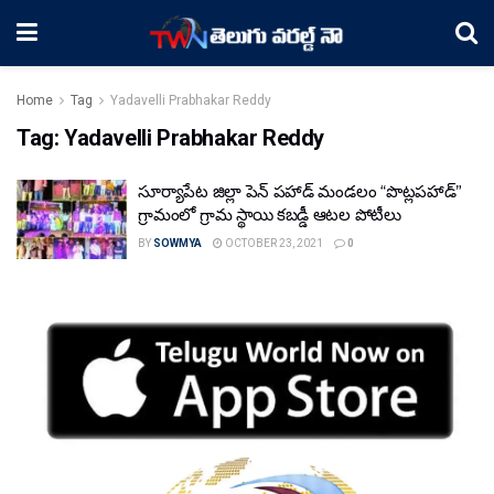
Home
Tag
Yadavelli Prabhakar Reddy
Tag:
Yadavelli Prabhakar Reddy
సూర్యాపేట జిల్లా పెన్ పహాడ్ మండలం “పొట్లపహాడ్”
గ్రామంలో గ్రామ స్థాయి కబడ్డీ ఆటల పోటీలు
BY
SOWMYA
OCTOBER 23, 2021
0