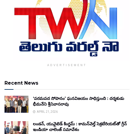
ADVERTISEMENT
Recent News
‘పరమపద సోపానం’ ఘనవిజయం సాధిస్తుంది : దర్శకుడు
భీమనేని శ్రీనివాసరావు
APRIL 21, 2026
లండన్, యునైటెడ్ కింగ్డమ్ : కామన్‌వెల్త్ సెక్రటేరియట్‌తో గ్రీన్
ఇండియా చాలెంజ్ సమావేశం