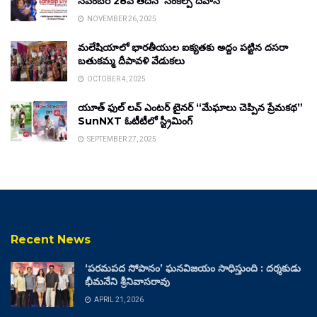
నవంబర్ 28వ తేదీన ‘సంకల్ప్ దివాస్’
NOVEMBER 26, 2025
మలేషియాలో భారతీయుల ఐక్యతకు అద్దం పట్టిన దసరా
బతుకమ్మ దీపావళి వేడుకలు
OCTOBER 4, 2025
యూత్ ఫుల్ లవ్ ఎంటర్ టైనర్ “మేఘాలు చెప్పిన ప్రేమకథ”
SunNXT ఓటీటీలో స్ట్రీమింగ్
SEPTEMBER 27, 2025
Recent News
‘పరమపద సోపానం’ ఘనవిజయం సాధిస్తుంది : దర్శకుడు
భీమనేని శ్రీనివాసరావు
APRIL 21, 2026