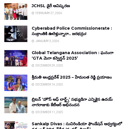
JCHSL డైరీ ఆవిష్కరణ
FEBRUARY 27, 2026
Cyberabad Police Commissionerate :
సంక్రాంతికి ఊరెళ్తున్నారా.. జరభద్రం!
JANUARY 3, 2026
Global Telangana Association : ఘనంగా
‘GTA మెగా కన్వెన్షన్ 2025’
DECEMBER 29, 2025
శ్రీమతి ఆంధ్రప్రదేశ్ 2025 – హేమలత రెడ్డి ప్రయాణం
DECEMBER 14, 2025
బ్రిటన్ ‘హౌస్ ఆఫ్ లార్డ్స్’ సభ్యుడిగా ఎన్నికైన ఉదయ్
నాగరాజుకు కేటీఆర్ అభినందన
DECEMBER 11, 2025
Sankalp Divas : సుచిరిండియా ఫౌండేషన్ ఆధ్వర్యంలో