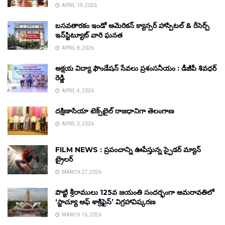
APRIL 19, 2026
బసవతారకం ఇండో అమెరికన్ క్యాన్సర్ హాస్పిటల్ & రీసెర్చ్
ఇన్‌స్టిట్యూట్ వారి ఘనత
APRIL 8, 2026
అక్షయ విద్యా ఫౌండేషన్ సేవలు ప్రశంసనీయం : డీజీపీ శివధర్
రెడ్డి
APRIL 4, 2026
దక్షిణాసియా టెక్స్‌టైల్ రాజధానిగా తెలంగాణ
APRIL 3, 2026
FILM NEWS : ప్రపంచాన్ని ఊపేస్తున్న స్పైడర్ మ్యాన్
ట్రైలర్
MARCH 27, 2026
పొట్టి శ్రీరాములు 125వ జయంతి సందర్భంగా అమరావతిలో
‘స్టాచ్యూ ఆఫ్ శాక్రిఫైస్’ విగ్రహావిష్కరణ
MARCH 16, 2026