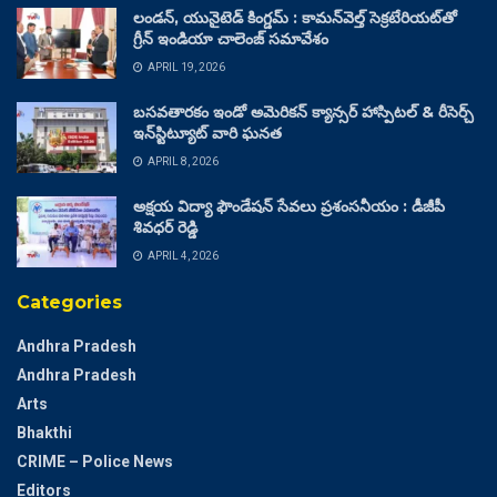
లండన్, యునైటెడ్ కింగ్డమ్ : కామన్‌వెల్త్ సెక్రటేరియట్‌తో
గ్రీన్ ఇండియా చాలెంజ్ సమావేశం
APRIL 19, 2026
బసవతారకం ఇండో అమెరికన్ క్యాన్సర్ హాస్పిటల్ & రీసెర్చ్
ఇన్‌స్టిట్యూట్ వారి ఘనత
APRIL 8, 2026
అక్షయ విద్యా ఫౌండేషన్ సేవలు ప్రశంసనీయం : డీజీపీ
శివధర్ రెడ్డి
APRIL 4, 2026
Categories
Andhra Pradesh
Andhra Pradesh
Arts
Bhakthi
CRIME – Police News
Editors