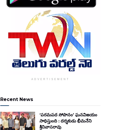
ADVERTISEMENT
Recent News
‘పరమపద సోపానం’ ఘనవిజయం
సాధిస్తుంది : దర్శకుడు భీమనేని
శ్రీనివాసరావు