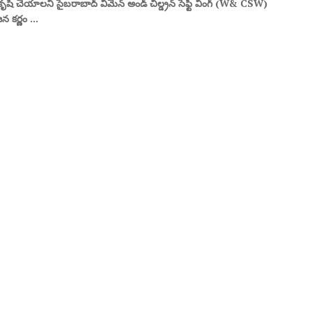
కృషి చేయాలని సైబరాబాద్ విమెన్ అండ్ చిల్డ్రన్ సేఫ్టీ వింగ్ (W& CSW)
న కర్ణం ...