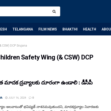
DESH
TELANGANA
FILM NEWS
BHAKTHI
HEALTH
ABOU
& CSW) DCP Srujana
ildren Safety Wing (& CSW) DCP
మాదక ద్రవ్యాలకు దూరంగా ఉండాలి : డీసీపీ
YA
JULY 16, 2024
0
్యాల అలవాటుతో భవిష్యత్‌ నాశనమవుతుందని, మాదకద్రవ్యాల నివారణకు