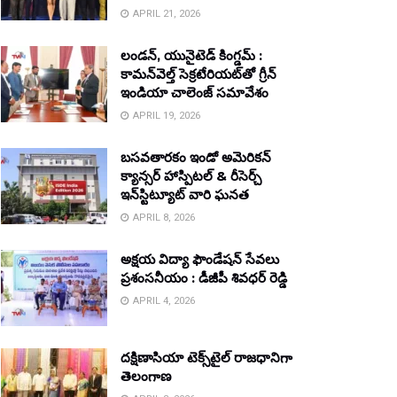
APRIL 21, 2026
లండన్, యునైటెడ్ కింగ్డమ్ :
కామన్‌వెల్త్ సెక్రటేరియట్‌తో గ్రీన్
ఇండియా చాలెంజ్ సమావేశం
APRIL 19, 2026
బసవతారకం ఇండో అమెరికన్
క్యాన్సర్ హాస్పిటల్ & రీసెర్చ్
ఇన్‌స్టిట్యూట్ వారి ఘనత
APRIL 8, 2026
అక్షయ విద్యా ఫౌండేషన్ సేవలు
ప్రశంసనీయం : డీజీపీ శివధర్ రెడ్డి
APRIL 4, 2026
దక్షిణాసియా టెక్స్‌టైల్ రాజధానిగా
తెలంగాణ