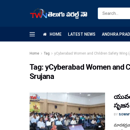
HOME
LATEST NEWS
ANDHRA PRA
Home
Tag
yCyberabad Women and Children Safety Wing (
Tag:
yCyberabad Women and Ch
Srujana
యువత 
సృజన
BY
SOWM
మాదకద్రవ