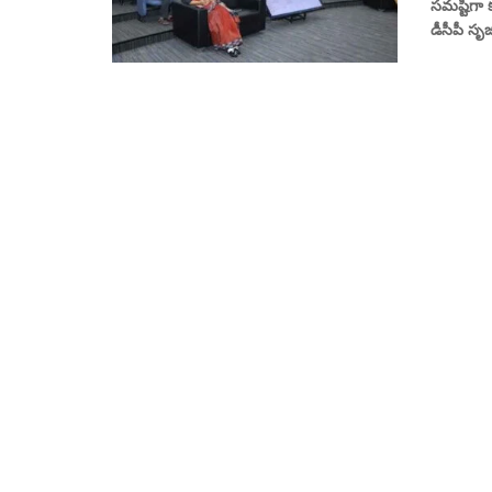
సమష్టిగా 
డీసీపీ సృజ