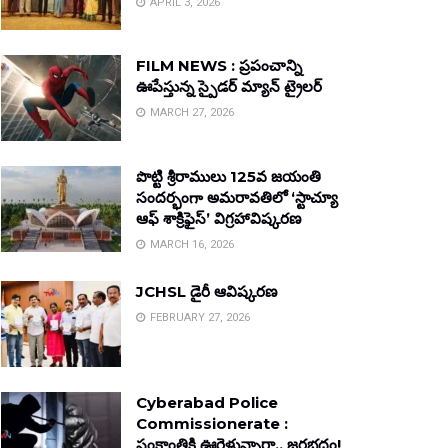
APRIL 3, 2026
FILM NEWS : ప్రపంచాన్ని
ఊపేస్తున్న స్పైడర్ మ్యాన్ ట్రైలర్
MARCH 27, 2026
పొట్టి శ్రీరాములు 125వ జయంతి
సందర్భంగా అమరావతిలో ‘స్టాచ్యూ
ఆఫ్ శాక్రిఫైస్’ విగ్రహావిష్కరణ
MARCH 16, 2026
JCHSL డైరీ ఆవిష్కరణ
FEBRUARY 27, 2026
Cyberabad Police
Commissionerate :
సంక్రాంతికి ఊరెళ్తున్నారా.. జరభద్రం!