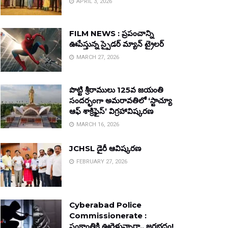
APRIL 3, 2026
FILM NEWS : ప్రపంచాన్ని
ఊపేస్తున్న స్పైడర్ మ్యాన్ ట్రైలర్
MARCH 27, 2026
పొట్టి శ్రీరాములు 125వ జయంతి
సందర్భంగా అమరావతిలో ‘స్టాచ్యూ
ఆఫ్ శాక్రిఫైస్’ విగ్రహావిష్కరణ
MARCH 16, 2026
JCHSL డైరీ ఆవిష్కరణ
FEBRUARY 27, 2026
Cyberabad Police
Commissionerate :
సంక్రాంతికి ఊరెళ్తున్నారా.. జరభద్రం!