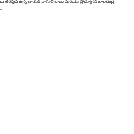
లు తరఫున ఉన్న లాయర్ నాగూర్ బాబు మరియు ప్రొడ్యూసర్ బాలచంద్ర
..