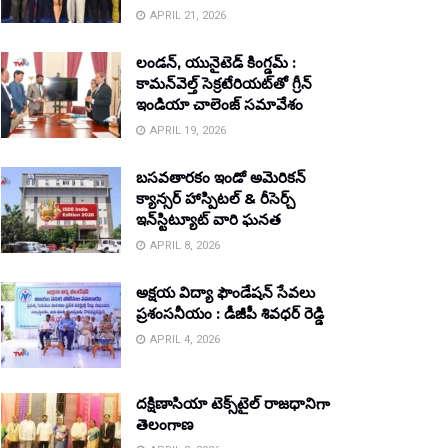
APRIL 21, 2026
లండన్, యునైటెడ్ కింగ్డమ్ :
కామన్‌వెల్త్ సెక్రటేరియట్‌తో గ్రీన్
ఇండియా చాలెంజ్ సమావేశం
APRIL 19, 2026
బసవతారకం ఇండో అమెరికన్
క్యాన్సర్ హాస్పిటల్ & రీసెర్చ్
ఇన్‌స్టిట్యూట్ వారి ఘనత
APRIL 8, 2026
అక్షయ విద్యా ఫౌండేషన్ సేవలు
ప్రశంసనీయం : డీజీపీ శివధర్ రెడ్డి
APRIL 4, 2026
దక్షిణాసియా టెక్స్‌టైల్ రాజధానిగా
తెలంగాణ