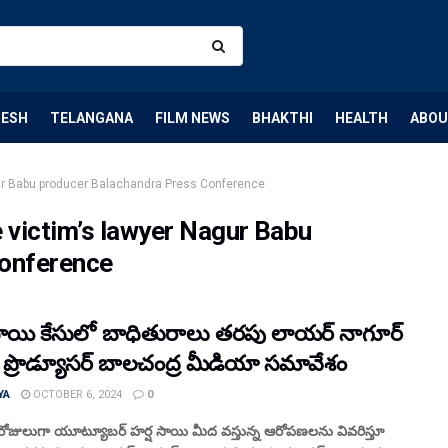
DESH
TELANGANA
FILM NEWS
BHAKTHI
HEALTH
ABOU
ur Babu producer Balachandra Press Conference
 victim’s lawyer Nagur Babu
Conference
సాయి కేసులో బాధితురాలు తరపు లాయర్ నాగూర్
 ప్రొడ్యూసర్ బాలచంద్ర మీడియా సమావేశం
YA
OCTOBER 6, 2024
0
ి రోజులుగా యూట్యూబర్ హర్ష సాయి మీద వస్తున్న ఆరోపణలను వివరిస్తూ