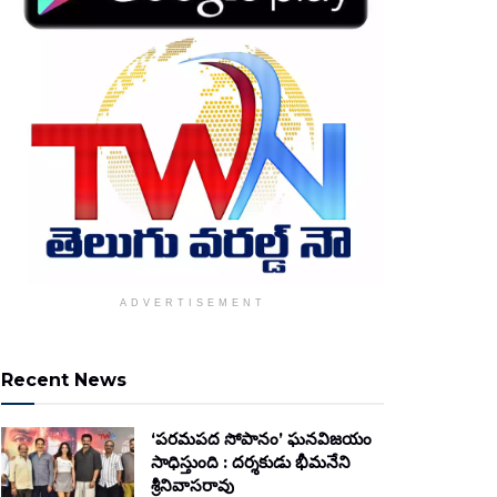
ADVERTISEMENT
Recent News
‘పరమపద సోపానం’ ఘనవిజయం
సాధిస్తుంది : దర్శకుడు భీమనేని
శ్రీనివాసరావు