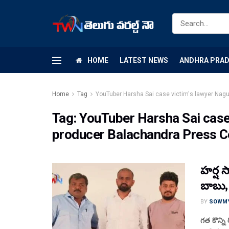
HOME
LATEST NEWS
ANDHRA PRA
Home
Tag
YouTuber Harsha Sai case victim's lawyer Nag
Tag:
YouTuber Harsha Sai case
producer Balachandra Press 
హర్ష 
బాబు,
BY
SOWM
గత కొన్న