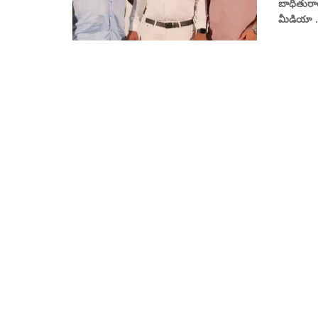
బాధితురా
మీడియా .