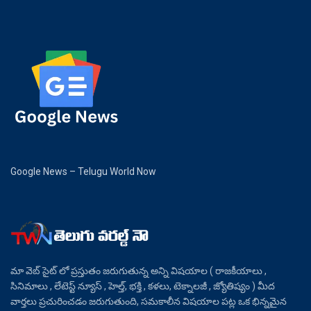
Google News – Telugu World Now
మా వెబ్ సైట్ లో ప్రస్తుతం జరుగుతున్న అన్ని విషయాల ( రాజకీయాలు ,
సినిమాలు , లేటెస్ట్ న్యూస్ , హెల్త్, భక్తి , కళలు, టెక్నాలజీ , జ్యోతిష్యం ) మీద
వార్తలు ప్రచురించడం జరుగుతుంది, సమకాలీన విషయాల పట్ల ఒక భిన్నమైన