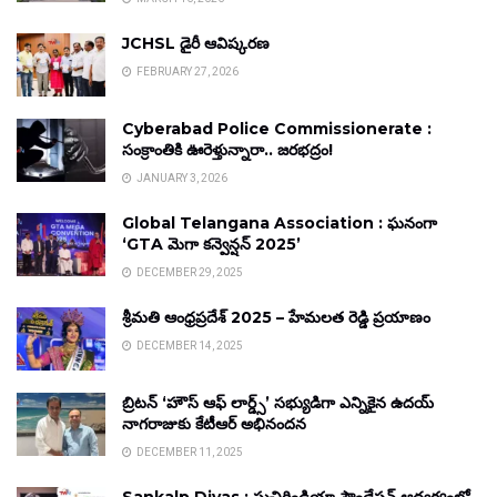
JCHSL డైరీ ఆవిష్కరణ
FEBRUARY 27, 2026
Cyberabad Police Commissionerate :
సంక్రాంతికి ఊరెళ్తున్నారా.. జరభద్రం!
JANUARY 3, 2026
Global Telangana Association : ఘనంగా
‘GTA మెగా కన్వెన్షన్ 2025’
DECEMBER 29, 2025
శ్రీమతి ఆంధ్రప్రదేశ్ 2025 – హేమలత రెడ్డి ప్రయాణం
DECEMBER 14, 2025
బ్రిటన్ ‘హౌస్ ఆఫ్ లార్డ్స్’ సభ్యుడిగా ఎన్నికైన ఉదయ్
నాగరాజుకు కేటీఆర్ అభినందన
DECEMBER 11, 2025