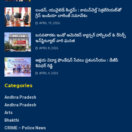
లండన్, యునైటెడ్ కింగ్డమ్ : కామన్‌వెల్త్ సెక్రటేరియట్‌తో
గ్రీన్ ఇండియా చాలెంజ్ సమావేశం
APRIL 19, 2026
బసవతారకం ఇండో అమెరికన్ క్యాన్సర్ హాస్పిటల్ & రీసెర్చ్
ఇన్‌స్టిట్యూట్ వారి ఘనత
APRIL 8, 2026
అక్షయ విద్యా ఫౌండేషన్ సేవలు ప్రశంసనీయం : డీజీపీ
శివధర్ రెడ్డి
APRIL 4, 2026
Categories
Andhra Pradesh
Andhra Pradesh
Arts
Bhakthi
CRIME – Police News