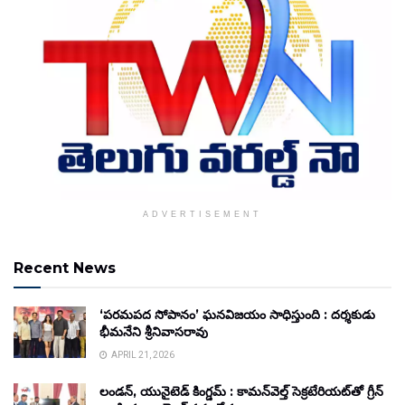
ADVERTISEMENT
Recent News
‘పరమపద సోపానం’ ఘనవిజయం సాధిస్తుంది : దర్శకుడు
భీమనేని శ్రీనివాసరావు
APRIL 21, 2026
లండన్, యునైటెడ్ కింగ్డమ్ : కామన్‌వెల్త్ సెక్రటేరియట్‌తో గ్రీన్