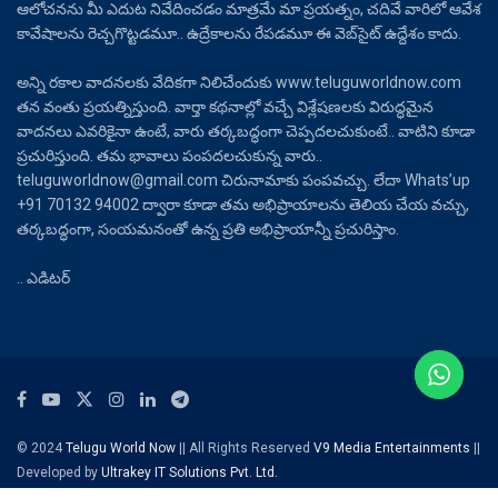
ఆలోచనను మీ ఎదుట నివేదించడం మాత్రమే మా ప్రయత్నం, చదివే వారిలో ఆవేశ
కావేషాలను రెచ్చగొట్టడమూ.. ఉద్రేకాలను రేపడమూ ఈ వెబ్‌సైట్ ఉద్దేశం కాదు.
అన్ని రకాల వాదనలకు వేదికగా నిలిచేందుకు www.teluguworldnow.com
తన వంతు ప్రయత్నిస్తుంది. వార్తా కథనాల్లో వచ్చే విశ్లేషణలకు విరుద్ధమైన
వాదనలు ఎవరికైనా ఉంటే, వారు తర్కబద్ధంగా చెప్పదలచుకుంటే.. వాటిని కూడా
ప్రచురిస్తుంది. తమ భావాలు పంపదలచుకున్న వారు..
teluguworldnow@gmail.com చిరునామాకు పంపవచ్చు. లేదా Whats’up
+91 70132 94002 ద్వారా కూడా తమ అభిప్రాయాలను తెలియ చేయ వచ్చు,
తర్కబద్ధంగా, సంయమనంతో ఉన్న ప్రతి అభిప్రాయాన్నీ ప్రచురిస్తాం.
.. ఎడిటర్
© 2024
Telugu World Now
|| All Rights Reserved
V9 Media Entertainments
||
Developed by
Ultrakey IT Solutions Pvt. Ltd.