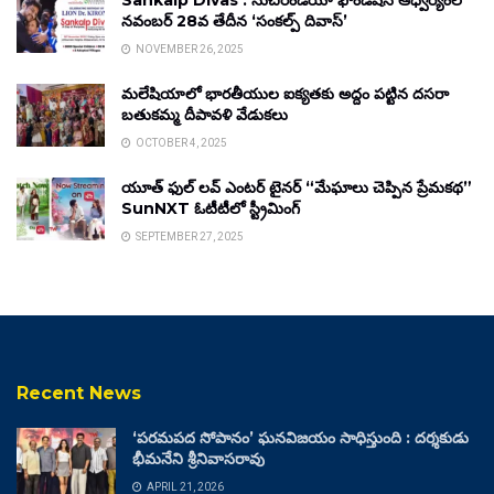
Sankalp Divas : సుచిరిండియా ఫౌండేషన్ ఆధ్వర్యంలో
నవంబర్ 28వ తేదీన ‘సంకల్ప్ దివాస్’
NOVEMBER 26, 2025
మలేషియాలో భారతీయుల ఐక్యతకు అద్దం పట్టిన దసరా
బతుకమ్మ దీపావళి వేడుకలు
OCTOBER 4, 2025
యూత్ ఫుల్ లవ్ ఎంటర్ టైనర్ “మేఘాలు చెప్పిన ప్రేమకథ”
SunNXT ఓటీటీలో స్ట్రీమింగ్
SEPTEMBER 27, 2025
Recent News
‘పరమపద సోపానం’ ఘనవిజయం సాధిస్తుంది : దర్శకుడు
భీమనేని శ్రీనివాసరావు
APRIL 21, 2026