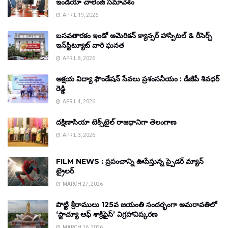
ఇండియా చాలెంజ్ సమావేశం
APRIL 19, 2026
బసవతారకం ఇండో అమెరికన్ క్యాన్సర్ హాస్పిటల్ & రీసెర్చ్
ఇన్‌స్టిట్యూట్ వారి ఘనత
APRIL 8, 2026
అక్షయ విద్యా ఫౌండేషన్ సేవలు ప్రశంసనీయం : డీజీపీ శివధర్
రెడ్డి
APRIL 4, 2026
దక్షిణాసియా టెక్స్‌టైల్ రాజధానిగా తెలంగాణ
APRIL 3, 2026
FILM NEWS : ప్రపంచాన్ని ఊపేస్తున్న స్పైడర్ మ్యాన్
ట్రైలర్
MARCH 27, 2026
పొట్టి శ్రీరాములు 125వ జయంతి సందర్భంగా అమరావతిలో
‘స్టాచ్యూ ఆఫ్ శాక్రిఫైస్’ విగ్రహావిష్కరణ
MARCH 16, 2026