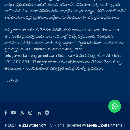
వార్తలు ప్రచురించడం జరుగుతుంది, సమకాలీన విషయాల పట్ల ఒక భిన్నమైన
ఆలోచనను మీ ఎదుట నివేదించడం మాత్రమే మా ప్రయత్నం, చదివే వారిలో ఆవేశ
కావేషాలను రెచ్చగొట్టడమూ.. ఉద్రేకాలను రేపడమూ ఈ వెబ్‌సైట్ ఉద్దేశం కాదు.
అన్ని రకాల వాదనలకు వేదికగా నిలిచేందుకు www.teluguworldnow.com
తన వంతు ప్రయత్నిస్తుంది. వార్తా కథనాల్లో వచ్చే విశ్లేషణలకు విరుద్ధమైన
వాదనలు ఎవరికైనా ఉంటే, వారు తర్కబద్ధంగా చెప్పదలచుకుంటే.. వాటిని కూడా
ప్రచురిస్తుంది. తమ భావాలు పంపదలచుకున్న వారు..
teluguworldnow@gmail.com చిరునామాకు పంపవచ్చు. లేదా Whats’up
+91 70132 94002 ద్వారా కూడా తమ అభిప్రాయాలను తెలియ చేయ వచ్చు,
తర్కబద్ధంగా, సంయమనంతో ఉన్న ప్రతి అభిప్రాయాన్నీ ప్రచురిస్తాం.
.. ఎడిటర్
© 2024
Telugu World Now
|| All Rights Reserved
V9 Media Entertainments
||