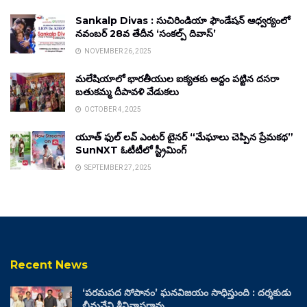
Sankalp Divas : సుచిరిండియా ఫౌండేషన్ ఆధ్వర్యంలో
నవంబర్ 28వ తేదీన ‘సంకల్ప్ దివాస్’
NOVEMBER 26, 2025
మలేషియాలో భారతీయుల ఐక్యతకు అద్దం పట్టిన దసరా
బతుకమ్మ దీపావళి వేడుకలు
OCTOBER 4, 2025
యూత్ ఫుల్ లవ్ ఎంటర్ టైనర్ “మేఘాలు చెప్పిన ప్రేమకథ”
SunNXT ఓటీటీలో స్ట్రీమింగ్
SEPTEMBER 27, 2025
Recent News
‘పరమపద సోపానం’ ఘనవిజయం సాధిస్తుంది : దర్శకుడు
భీమనేని శ్రీనివాసరావు