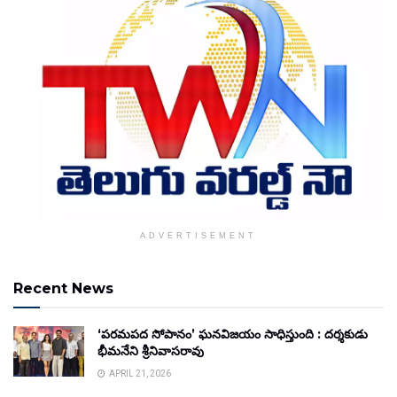
ADVERTISEMENT
Recent News
‘పరమపద సోపానం’ ఘనవిజయం సాధిస్తుంది : దర్శకుడు
భీమనేని శ్రీనివాసరావు
APRIL 21, 2026