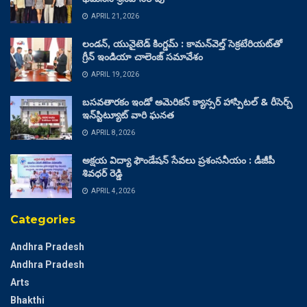
APRIL 21, 2026
లండన్, యునైటెడ్ కింగ్డమ్ : కామన్‌వెల్త్ సెక్రటేరియట్‌తో
గ్రీన్ ఇండియా చాలెంజ్ సమావేశం
APRIL 19, 2026
బసవతారకం ఇండో అమెరికన్ క్యాన్సర్ హాస్పిటల్ & రీసెర్చ్
ఇన్‌స్టిట్యూట్ వారి ఘనత
APRIL 8, 2026
అక్షయ విద్యా ఫౌండేషన్ సేవలు ప్రశంసనీయం : డీజీపీ
శివధర్ రెడ్డి
APRIL 4, 2026
Categories
Andhra Pradesh
Andhra Pradesh
Arts
Bhakthi