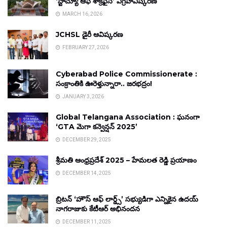
‘స్టాచ్యూ ఆఫ్ శాక్రిఫైస్’ విగ్రహావిష్కరణ
MARCH 16, 2026
JCHSL డైరీ ఆవిష్కరణ
FEBRUARY 27, 2026
Cyberabad Police Commissionerate :
సంక్రాంతికి ఊరెళ్తున్నారా.. జరభద్రం!
JANUARY 3, 2026
Global Telangana Association : ఘనంగా
‘GTA మెగా కన్వెన్షన్ 2025’
DECEMBER 29, 2025
శ్రీమతి ఆంధ్రప్రదేశ్ 2025 – హేమలత రెడ్డి ప్రయాణం
DECEMBER 14, 2025
బ్రిటన్ ‘హౌస్ ఆఫ్ లార్డ్స్’ సభ్యుడిగా ఎన్నికైన ఉదయ్
నాగరాజుకు కేటీఆర్ అభినందన
DECEMBER 11, 2025