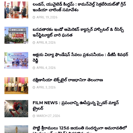
లండన్, యునైటెడ్ కింగ్డమ్ : కామన్‌వెల్త్ సెక్రటేరియట్‌తో గ్రీన్
ఇండియా చాలెంజ్ సమావేశం
APRIL 19, 2026
బసవతారకం ఇండో అమెరికన్ క్యాన్సర్ హాస్పిటల్ & రీసెర్చ్
ఇన్‌స్టిట్యూట్ వారి ఘనత
APRIL 8, 2026
అక్షయ విద్యా ఫౌండేషన్ సేవలు ప్రశంసనీయం : డీజీపీ శివధర్
రెడ్డి
APRIL 4, 2026
దక్షిణాసియా టెక్స్‌టైల్ రాజధానిగా తెలంగాణ
APRIL 3, 2026
FILM NEWS : ప్రపంచాన్ని ఊపేస్తున్న స్పైడర్ మ్యాన్
ట్రైలర్
MARCH 27, 2026
పొట్టి శ్రీరాములు 125వ జయంతి సందర్భంగా అమరావతిలో