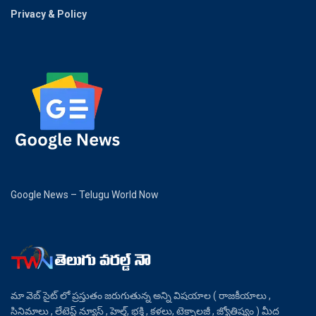
Privacy & Policy
Google News – Telugu World Now
మా వెబ్ సైట్ లో ప్రస్తుతం జరుగుతున్న అన్ని విషయాల ( రాజకీయాలు ,
సినిమాలు , లేటెస్ట్ న్యూస్ , హెల్త్, భక్తి , కళలు, టెక్నాలజీ , జ్యోతిష్యం ) మీద