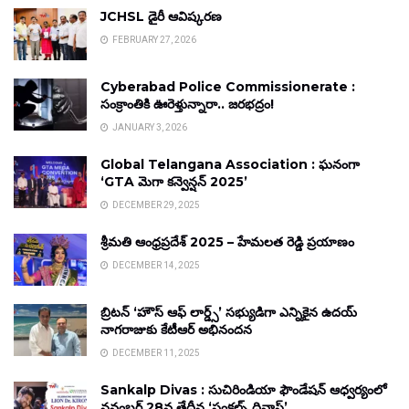
JCHSL డైరీ ఆవిష్కరణ
FEBRUARY 27, 2026
Cyberabad Police Commissionerate :
సంక్రాంతికి ఊరెళ్తున్నారా.. జరభద్రం!
JANUARY 3, 2026
Global Telangana Association : ఘనంగా
‘GTA మెగా కన్వెన్షన్ 2025’
DECEMBER 29, 2025
శ్రీమతి ఆంధ్రప్రదేశ్ 2025 – హేమలత రెడ్డి ప్రయాణం
DECEMBER 14, 2025
బ్రిటన్ ‘హౌస్ ఆఫ్ లార్డ్స్’ సభ్యుడిగా ఎన్నికైన ఉదయ్
నాగరాజుకు కేటీఆర్ అభినందన
DECEMBER 11, 2025
Sankalp Divas : సుచిరిండియా ఫౌండేషన్ ఆధ్వర్యంలో
నవంబర్ 28వ తేదీన ‘సంకల్ప్ దివాస్’