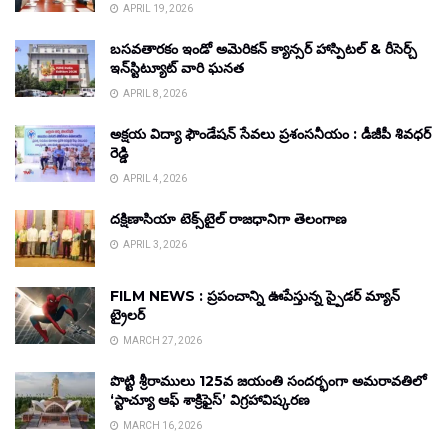
APRIL 19, 2026
బసవతారకం ఇండో అమెరికన్ క్యాన్సర్ హాస్పిటల్ & రీసెర్చ్
ఇన్‌స్టిట్యూట్ వారి ఘనత
APRIL 8, 2026
అక్షయ విద్యా ఫౌండేషన్ సేవలు ప్రశంసనీయం : డీజీపీ శివధర్
రెడ్డి
APRIL 4, 2026
దక్షిణాసియా టెక్స్‌టైల్ రాజధానిగా తెలంగాణ
APRIL 3, 2026
FILM NEWS : ప్రపంచాన్ని ఊపేస్తున్న స్పైడర్ మ్యాన్
ట్రైలర్
MARCH 27, 2026
పొట్టి శ్రీరాములు 125వ జయంతి సందర్భంగా అమరావతిలో
‘స్టాచ్యూ ఆఫ్ శాక్రిఫైస్’ విగ్రహావిష్కరణ
MARCH 16, 2026