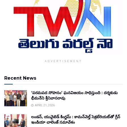
ADVERTISEMENT
Recent News
‘పరమపద సోపానం’ ఘనవిజయం సాధిస్తుంది : దర్శకుడు
భీమనేని శ్రీనివాసరావు
APRIL 21, 2026
లండన్, యునైటెడ్ కింగ్డమ్ : కామన్‌వెల్త్ సెక్రటేరియట్‌తో గ్రీన్
ఇండియా చాలెంజ్ సమావేశం