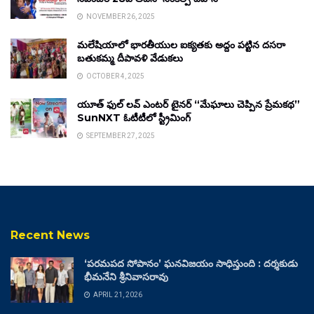
NOVEMBER 26, 2025
మలేషియాలో భారతీయుల ఐక్యతకు అద్దం పట్టిన దసరా
బతుకమ్మ దీపావళి వేడుకలు
OCTOBER 4, 2025
యూత్ ఫుల్ లవ్ ఎంటర్ టైనర్ “మేఘాలు చెప్పిన ప్రేమకథ”
SunNXT ఓటీటీలో స్ట్రీమింగ్
SEPTEMBER 27, 2025
Recent News
‘పరమపద సోపానం’ ఘనవిజయం సాధిస్తుంది : దర్శకుడు
భీమనేని శ్రీనివాసరావు
APRIL 21, 2026