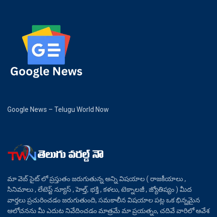
Google News – Telugu World Now
మా వెబ్ సైట్ లో ప్రస్తుతం జరుగుతున్న అన్ని విషయాల ( రాజకీయాలు ,
సినిమాలు , లేటెస్ట్ న్యూస్ , హెల్త్, భక్తి , కళలు, టెక్నాలజీ , జ్యోతిష్యం ) మీద
వార్తలు ప్రచురించడం జరుగుతుంది, సమకాలీన విషయాల పట్ల ఒక భిన్నమైన
ఆలోచనను మీ ఎదుట నివేదించడం మాత్రమే మా ప్రయత్నం, చదివే వారిలో ఆవేశ