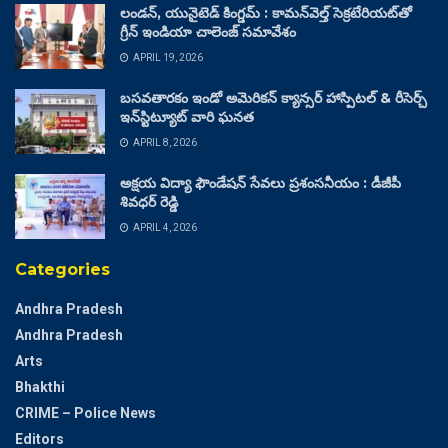
లండన్, యునైటెడ్ కింగ్డమ్ : కామన్‌వెల్త్ సెక్రటేరియట్‌తో
గ్రీన్ ఇండియా చాలెంజ్ సమావేశం
APRIL 19, 2026
బసవతారకం ఇండో అమెరికన్ క్యాన్సర్ హాస్పిటల్ & రీసెర్చ్
ఇన్‌స్టిట్యూట్ వారి ఘనత
APRIL 8, 2026
అక్షయ విద్యా ఫౌండేషన్ సేవలు ప్రశంసనీయం : డీజీపీ
శివధర్ రెడ్డి
APRIL 4, 2026
Categories
Andhra Pradesh
Andhra Pradesh
Arts
Bhakthi
CRIME – Police News
Editors