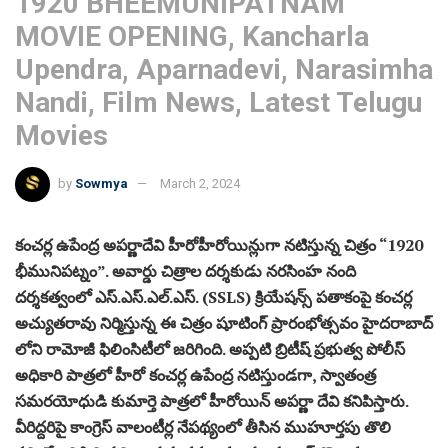
1920 BHEEMUNIPATNAM
MOVIE OPENING, Kancharla
Upendra, Aparnadevi, Narasimha
Nandi, Film News, Latest Telugu
Movies
by
Sowmya
March 2, 2024
కంచర్ల ఉపేంద్ర అపర్ణాదేవి హీరోహీరోయిన్లుగా నటిస్తున్న చిత్రం “1920
భీమునిపట్నం”. అవార్డు చిత్రాల దర్శకుడు నరసింహ నంది
దర్శకత్వంలో ఎస్.ఎస్.ఎల్.ఎస్. (SSLS) క్రియేషన్స్ పతాకంపై కంచర్ల
అచ్యుతరావు నిర్మిస్తున్న ఈ చిత్రం షూటింగ్ ప్రారంభోత్సవం హైదరాబాద్
లోని రామోజీ ఫిలింసిటీలో జరిగింది. అప్పటి బ్రిటీష్ ప్రభుత్వ పోలీస్
అధికారి పాత్రలో హీరో కంచర్ల ఉపేంద్ర నటిస్తుండగా, స్వాతంత్ర
సమరయోధుడి కుమార్తె పాత్రలో హీరోయిన్ అపర్ణా దేవి కనిపిస్తారు.
వీరిద్దరిపై కాంగ్రెస్ వాలంటీర్ల నేపథ్యంలో తీసిన ముహూర్తపు తొలి