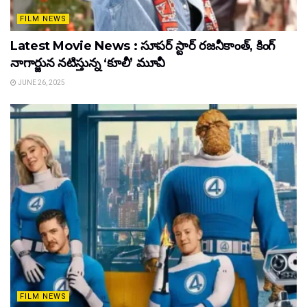
FILM NEWS
Latest Movie News : సూపర్ స్టార్ రజనీకాంత్, కింగ్
నాగార్జున నటిస్తున్న ‘కూలీ’ మూవీ
JUNE 26, 2025
FILM NEWS