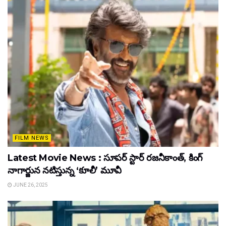
FILM NEWS
Latest Movie News : సూపర్ స్టార్ రజనీకాంత్, కింగ్
నాగార్జున నటిస్తున్న ‘కూలీ’ మూవీ
JUNE 26, 2025