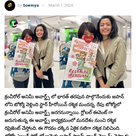
by
Sowmya
March 1, 2024
క్రంచీరోల్ అనిమీ అవార్డ్స్ లో భారత్ తరపున పాల్గొనేందుకు జపాన్
లోని టోక్యో వెళ్లింది స్టార్ హీరోయిన్ రశ్మిక మందన్న. రేపు టోక్యోలో
క్రంచీరోల్ అనిమీ అవార్డ్స్ జరగనున్నాయి. గ్లోబల్ ఈవెంట్ గా
జరుగుతున్న ఈ అవార్డ్స్ కార్యక్రమంలో మనదేశం నుంచి రశ్మిక
రిప్రెజెంట్ చేస్తోంది. ఈ గౌరవం దక్కిన ఏకైక నటిగా రశ్మిక నిలిచింది.
టోక్యో ఎయిర్ పోర్ట్ లో ఆమెకు జపాన్ ఫ్యాన్స్ గ్రాండ్ వెల్కమ్ చెప్పారు.