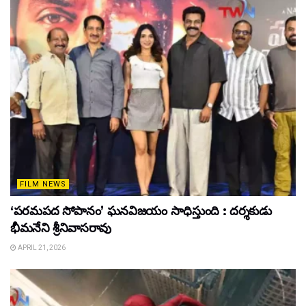
FILM NEWS
‘పరమపద సోపానం’ ఘనవిజయం సాధిస్తుంది : దర్శకుడు
భీమనేని శ్రీనివాసరావు
APRIL 21, 2026