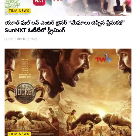
FILM NEWS
యూత్ ఫుల్ లవ్ ఎంటర్ టైనర్ “మేఘాలు చెప్పిన ప్రేమకథ”
SunNXT ఓటీటీలో స్ట్రీమింగ్
SEPTEMBER 27, 2025
FILM NEWS