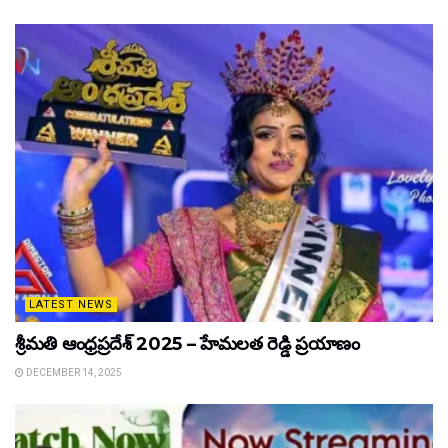
LATEST NEWS
శ్రీమతి ఆంధ్రప్రదేశ్ 2025 – హేమలత రెడ్డి ప్రయాణం
DECEMBER 14, 2025