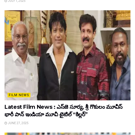
JULY 1, 2025
FILM NEWS
Latest Film News : ఎస్‌జె సూర్య, శ్రీ గొకులం మూవీస్‌
భారీ పాన్‌ ఇండియా మూవీ టైటిల్ “కిల్లర్”
JUNE 27, 2025