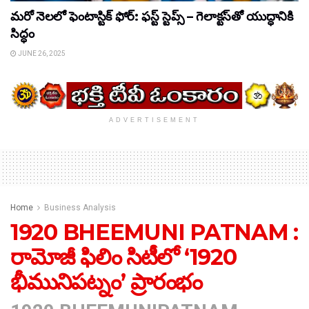
మరో నెలలో ఫెంటాస్టిక్ ఫోర్: ఫస్ట్ స్టెప్స్ – గెలాక్టస్‌తో యుద్ధానికి
సిద్ధం
JUNE 26, 2025
ADVERTISEMENT
Home
Business Analysis
1920 BHEEMUNI PATNAM :
రామోజీ ఫిలిం సిటీలో ‘1920
భీమునిపట్నం’ ప్రారంభం