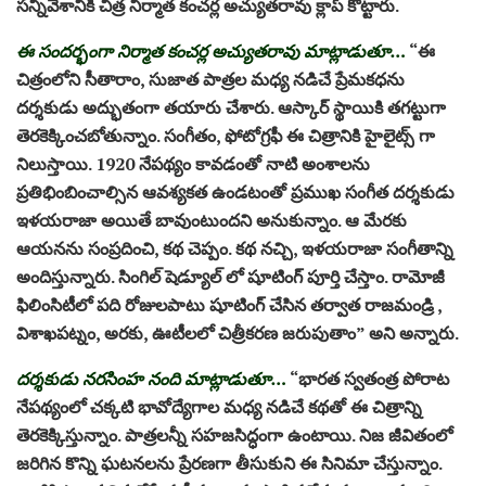
సన్నివేశానికి చిత్ర నిర్మాత కంచర్ల అచ్యుతరావు క్లాప్ కొట్టారు.
ఈ సందర్భంగా నిర్మాత కంచర్ల అచ్యుతరావు మాట్లాడుతూ…
“ఈ
చిత్రంలోని సీతారాం, సుజాత పాత్రల మధ్య నడిచే ప్రేమకధను
దర్శకుడు అద్భుతంగా తయారు చేశారు. ఆస్కార్ స్థాయికి తగట్టుగా
తెరకెక్కించబోతున్నాం. సంగీతం, ఫోటోగ్రఫీ ఈ చిత్రానికి హైలైట్స్ గా
నిలుస్తాయి. 1920 నేపథ్యం కావడంతో నాటి అంశాలను
ప్రతిభింబించాల్సిన ఆవశ్యకత ఉండటంతో ప్రముఖ సంగీత దర్శకుడు
ఇళయరాజా అయితే బావుంటుందని అనుకున్నాం. ఆ మేరకు
ఆయనను సంప్రదించి, కథ చెప్పం. కథ నచ్చి, ఇళయరాజా సంగీతాన్ని
అందిస్తున్నారు. సింగిల్ షెడ్యూల్ లో షూటింగ్ పూర్తి చేస్తాం. రామోజీ
ఫిలింసిటీలో పది రోజులపాటు షూటింగ్ చేసిన తర్వాత రాజమండ్రి ,
విశాఖపట్నం, అరకు, ఊటీలలో చిత్రీకరణ జరుపుతాం” అని అన్నారు.
దర్శకుడు నరసింహ నంది మాట్లాడుతూ…
“భారత స్వతంత్ర పోరాట
నేపథ్యంలో చక్కటి భావోద్యేగాల మధ్య నడిచే కథతో ఈ చిత్రాన్ని
తెరకెక్కిస్తున్నాం. పాత్రలన్నీ సహజసిద్ధంగా ఉంటాయి. నిజ జీవితంలో
జరిగిన కొన్ని ఘటనలను ప్రేరణగా తీసుకుని ఈ సినిమా చేస్తున్నాం.