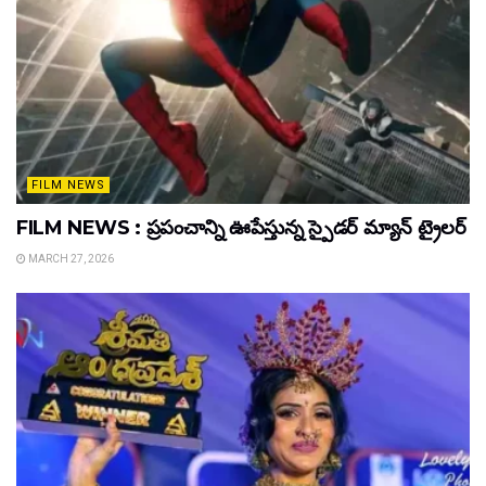
FILM NEWS
FILM NEWS : ప్రపంచాన్ని ఊపేస్తున్న స్పైడర్ మ్యాన్ ట్రైలర్
MARCH 27, 2026