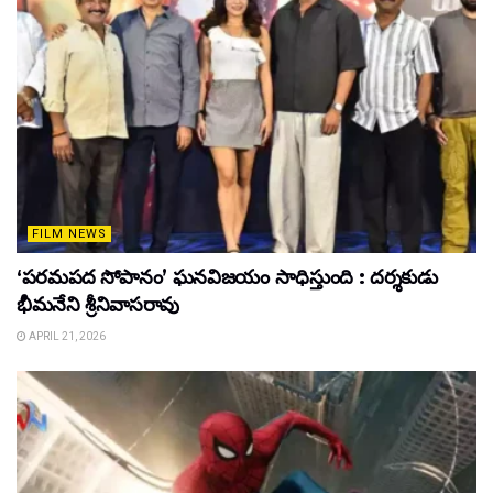
FILM NEWS
‘పరమపద సోపానం’ ఘనవిజయం సాధిస్తుంది : దర్శకుడు
భీమనేని శ్రీనివాసరావు
APRIL 21, 2026