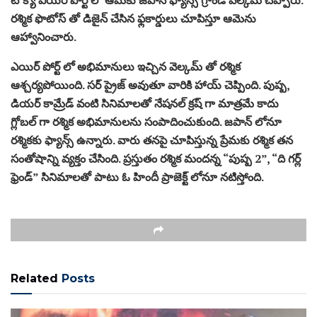
రశ్మిక ఫొటోస్ తో డిజైన్ చేసిన ఫ్లకార్డులు చూపిస్తూ ఆమెను
ఆహ్వానించారు.
ఎయిర్ పోర్ట్ లో అభిమానులు ఇచ్చిన వెల్కమ్ తో రశ్మిక
ఆశ్చర్యపోయింది. సర్ ప్రైజ్ అవుతూ వారికి హాయ్ చెప్పింది. పుష్ప,
డియర్ కామ్రేడ్ వంటి సినిమాలతో నేషనల్ క్రష్ గా మాత్రమే కాదు
గ్లోబల్ గా రశ్మిక అభిమానులను సంపాదించుకుంది. జపాన్ లోనూ
రశ్మికకు ఫ్యాన్స్ ఉన్నారు. వారు తనపై చూపిస్తున్న ప్రేమకు రశ్మిక తన
సంతోషాన్ని వ్యక్తం చేసింది. ప్రస్తుతం రశ్మిక మందన్న “పుష్ప 2”, “ది గర్ల్
ఫ్రెండ్” సినిమాలతో పాటు ఓ హిందీ ప్రాజెక్ట్ లోనూ నటిస్తోంది.
Related
Posts