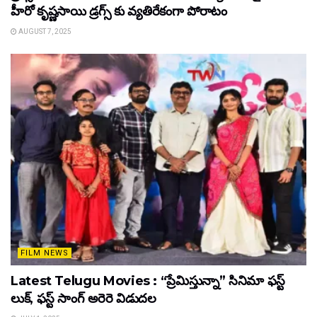
హీరో కృష్ణసాయి డ్రగ్స్ కు వ్యతిరేకంగా పోరాటం
AUGUST 7, 2025
FILM NEWS
Latest Telugu Movies : “ప్రేమిస్తున్నా” సినిమా ఫస్ట్
లుక్, ఫస్ట్ సాంగ్ అరెరె విడుదల