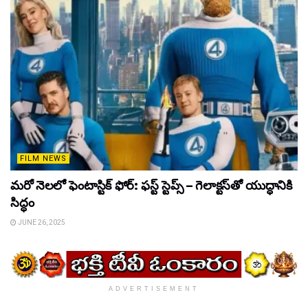
FILM NEWS
మరో నెలలో ఫెంటాస్టిక్ ఫోర్: ఫస్ట్ స్టెప్స్ – గెలాక్టస్‌తో యుద్ధానికి
సిద్ధం
JUNE 26, 2025
ADVERTISEMENT