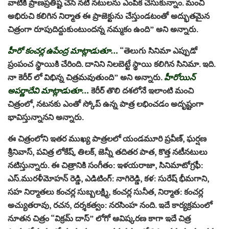
వాటికి ప్రాణప్రతిష్ట చేసే నటీ నటులను ఎంపిక చేసుకున్నాం. మంచి
అభిరుచి కలిగిన నిర్మాత ఈ ప్రాజెక్టును చేస్తుండటంతో అద్భుతమైన
చిత్రంగా రూపుదిద్దుకుంటుందన్న నమ్మకం ఉంది” అని అన్నారు.
హీరో కంచర్ల ఉపేంద్ర మాట్లాడుతూ…
“తెలుగు సినిమా ఎప్పుడో
ప్రంపంచ స్థాయికి చేరింది. దానిని నిలబెట్టే స్థాయి కలిగిన సినిమా. ఇది.
నా కెరీర్ లో విభిన్న చిత్రమవుతుంది” అని అన్నారు.
హీరోయిన్
అపర్ణాదేవి మాట్లాడుతూ…
కెరీర్ తొలి దశలోనే ఇలాంటి మంచి
చిత్రంలో, నటనకు ఎంతో స్కోప్ ఉన్న పాత్ర లభించడం అదృష్టంగా
భావిస్తున్నానని అన్నారు.
ఈ చిత్రంలోని ఇతర ముఖ్య పాత్రలలో యండమూరి ప్రవీణ్, ఘర్షణ
శ్రీనివాస్, పవిత్ర లోకేష్, తిలక్, జెన్నీ తదితర పాత, కొత్త నటీనటులు
నటిస్తున్నారు. ఈ చిత్రానికి సంగీతం: ఇళయరాజా, సినిమాటోగ్రఫీ:
ఎస్.మురళీమోహన్ రెడ్డి, ఎడిటింగ్: నాగిరెడ్డి, కళ: సురేష్ భీమగాని,
సహ నిర్మాతలు కంచర్ల సుబ్బలక్ష్మి, కంచర్ల సునీత, నిర్మాత: కంచర్ల
అచ్యుతరావు, రచన, దర్శకత్వం: నరసింహ నంది. ఇదే కార్యక్రమంలో
నూతన చిత్రం “విక్రమ్ దాస్” లోగో ఆవిష్కరణ కాగా ఇదే చిత్ర