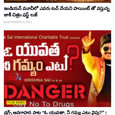
ఇండియన్ మూవీలో ఎవరు టచ్ చేయని పాయింట్ తో వస్తున్న
జాకీ చిత్రం ఫస్ట్ లుక్
SEPTEMBER 26, 2025
FILM NEWS
డ్రగ్స్ అవగాహన పాట “ఓ యువతా, నీ గమ్య ఎటు వైపు?” :