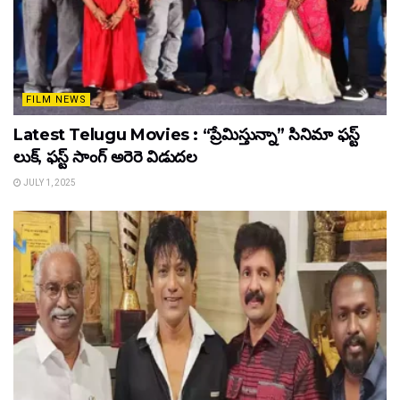
FILM NEWS
Latest Telugu Movies : “ప్రేమిస్తున్నా” సినిమా ఫస్ట్
లుక్, ఫస్ట్ సాంగ్ అరెరె విడుదల
JULY 1, 2025