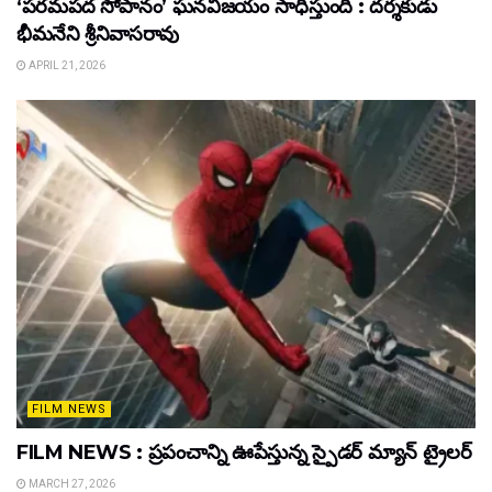
‘పరమపద సోపానం’ ఘనవిజయం సాధిస్తుంది : దర్శకుడు
భీమనేని శ్రీనివాసరావు
APRIL 21, 2026
FILM NEWS
FILM NEWS : ప్రపంచాన్ని ఊపేస్తున్న స్పైడర్ మ్యాన్ ట్రైలర్
MARCH 27, 2026