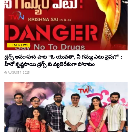
FILM NEWS
డ్రగ్స్ అవగాహన పాట “ఓ యువతా, నీ గమ్య ఎటు వైపు?” :
హీరో కృష్ణసాయి డ్రగ్స్ కు వ్యతిరేకంగా పోరాటం
AUGUST 7, 2025