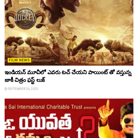
FILM NEWS
ఇండియన్ మూవీలో ఎవరు టచ్ చేయని పాయింట్ తో వస్తున్న
జాకీ చిత్రం ఫస్ట్ లుక్
SEPTEMBER 26, 2025