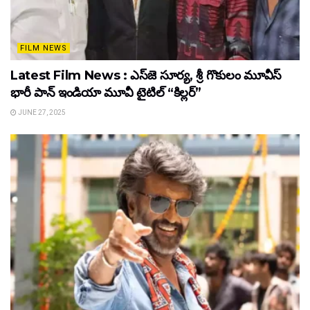
FILM NEWS
Latest Film News : ఎస్‌జె సూర్య, శ్రీ గొకులం మూవీస్‌
భారీ పాన్‌ ఇండియా మూవీ టైటిల్ “కిల్లర్”
JUNE 27, 2025