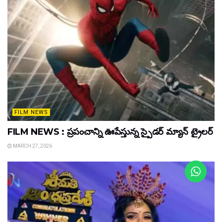
FILM NEWS
FILM NEWS : ప్రపంచాన్ని ఊపేస్తున్న స్పైడర్ మ్యాన్ ట్రైలర్
MARCH 27, 2026