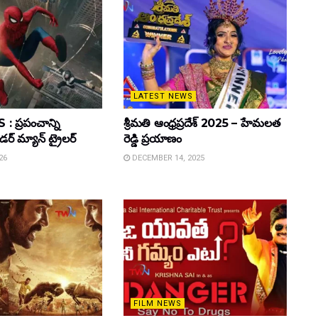
LATEST NEWS
 ప్రపంచాన్ని
శ్రీమతి ఆంధ్రప్రదేశ్ 2025 – హేమలత
ైడర్ మ్యాన్ ట్రైలర్
రెడ్డి ప్రయాణం
26
DECEMBER 14, 2025
FILM NEWS