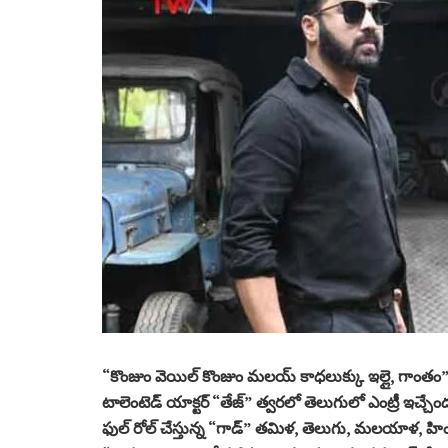
“కొంజుం వెయిల్ కొంజుం మలయ్ కాధలుక్కు ఇల్లై, గాంతం” చ
టాలెంటెడ్ యాక్టర్ “తేజ్” త్వరలో తెలుగులో ఎంట్రీ ఇచ్చ
ఫుల్ రోల్ చేస్తున్న “గాడ్” తమిళ, తెలుగు, మలయాళ, హిందీ