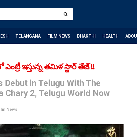
DESH
TELANGANA
FILM NEWS
BHAKTHI
HEALTH
ABOU
ట్రీ ఇస్తున్న తమిళ స్టార్ తేజ్ !!
s Debut in Telugu With The
a Chary 2, Telugu World Now
ilm News