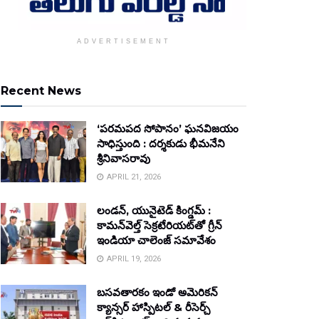
ADVERTISEMENT
Recent News
‘పరమపద సోపానం’ ఘనవిజయం
సాధిస్తుంది : దర్శకుడు భీమనేని
శ్రీనివాసరావు
APRIL 21, 2026
లండన్, యునైటెడ్ కింగ్డమ్ :
కామన్‌వెల్త్ సెక్రటేరియట్‌తో గ్రీన్
ఇండియా చాలెంజ్ సమావేశం
APRIL 19, 2026
బసవతారకం ఇండో అమెరికన్
క్యాన్సర్ హాస్పిటల్ & రీసెర్చ్