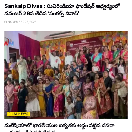
Sankalp Divas : సుచిరిండియా ఫౌండేషన్ ఆధ్వర్యంలో
నవంబర్ 28వ తేదీన ‘సంకల్ప్ దివాస్’
NOVEMBER 26, 2025
FILM NEWS
మలేషియాలో భారతీయుల ఐక్యతకు అద్దం పట్టిన దసరా