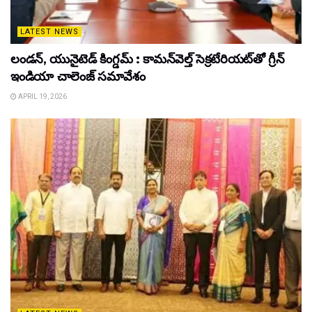
LATEST NEWS
లండన్, యునైటెడ్ కింగ్డమ్ : కామన్‌వెల్త్ సెక్రటేరియట్‌తో గ్రీన్
ఇండియా చాలెంజ్ సమావేశం
APRIL 19, 2026