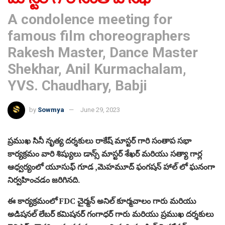
A condolence meeting for
famous film choreographers
Rakesh Master, Dance Master
Shekhar, Anil Kurmachalam,
YVS. Chaudhary, Babji
by
Sowmya
June 29, 2023
ప్రముఖ సినీ నృత్య దర్శకులు రాకేష్ మాస్టర్ గారి సంతాప సభా
కార్యక్రమం వారి శిష్యులు డాన్స్ మాస్టర్ శేఖర్ మరియు సత్యా గార్ల
ఆధ్వర్యంలో యూసుఫ్ గూడ ,మెహమూద్ ఫంగషన్ హాల్ లో ఘనంగా
నిర్వహించడం జరిగినది.
ఈ కార్యక్రమంలో FDC చైర్మన్ అనిల్ కూర్మచాలం గారు మరియు
అడిషనల్ లేబర్ కమిషనర్ గంగాధర్ గారు మరియు ప్రముఖ దర్శకులు