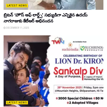
LATEST NEWS
బ్రిటన్ ‘హౌస్ ఆఫ్ లార్డ్స్’ సభ్యుడిగా ఎన్నికైన ఉదయ్
నాగరాజుకు కేటీఆర్ అభినందన
DECEMBER 11, 2025
LATEST NEWS