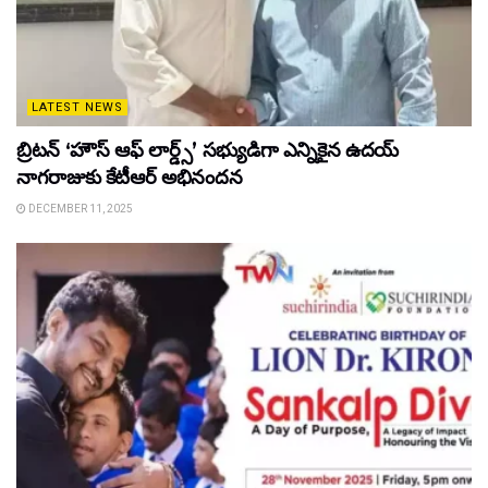
LATEST NEWS
బ్రిటన్ ‘హౌస్ ఆఫ్ లార్డ్స్’ సభ్యుడిగా ఎన్నికైన ఉదయ్
నాగరాజుకు కేటీఆర్ అభినందన
DECEMBER 11, 2025