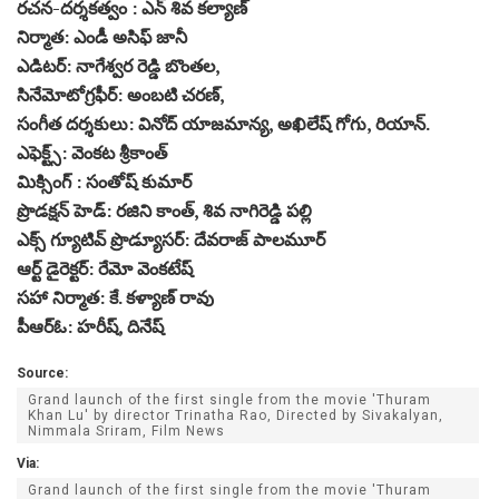
రచన-దర్శకత్వం : ఎన్ శివ కల్యాణ్
నిర్మాత: ఎండీ అసిఫ్ జానీ
ఎడిటర్: నాగేశ్వర రెడ్డి బొంతల,
సినేమోటోగ్రఫీర్: అంబటి చరణ్,
సంగీత దర్శకులు: వినోద్ యాజమాన్య, అఖిలేష్ గోగు, రియాన్.
ఎఫెక్ట్స్: వెంకట శ్రీకాంత్
మిక్సింగ్ : సంతోష్ కుమార్
ప్రొడక్షన్ హెడ్: రజిని కాంత్, శివ నాగిరెడ్డి పల్లి
ఎక్స్ గ్యూటివ్ ప్రొడ్యూసర్: దేవరాజ్ పాలమూర్
ఆర్ట్ డైరెక్టర్: రేమో వెంకటేష్
సహా నిర్మాత: కే. కళ్యాణ్ రావు
పీఆర్ఓ: హరీష్, దినేష్
Source:
Grand launch of the first single from the movie 'Thuram
Khan Lu' by director Trinatha Rao, Directed by Sivakalyan,
Nimmala Sriram, Film News
Via:
Grand launch of the first single from the movie 'Thuram