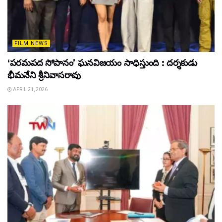
FILM NEWS
‘పరమపద సోపానం’ ఘనవిజయం సాధిస్తుంది : దర్శకుడు
భీమనేని శ్రీనివాసరావు
APRIL 21, 2026