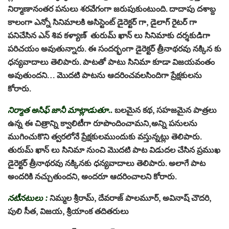
నిర్మాణానంతర పనులు శరవేగంగా జరుపుకుంటుంది. దాదాపు దశాబ్ద
కాలంగా ఎన్నో సినిమాలకి అసిస్టెంట్ డైరెక్టర్ గా, డైలాగ్ రైటర్ గా
పనిచేసిన ఎన్ శివ కళ్యాణ్ తురుమ్ ఖాన్ లు సినిమాకు దర్శకుడిగా
పరిచయం అవుతున్నారు. ఈ సందర్భంగా డైరెక్టర్ త్రీనాథరవు నక్కిన కు
ధన్యవాదాలు తెలిపారు. పాటతో పాటు సినిమా కూడా విజయవంతం
అవుతుందని… మొదటి పాటను ఆదరించవలసిందిగా ప్రేక్షకులను
కోరారు.
నిర్మాత అసిఫ్ జానీ మాట్లాడుతూ..
బలమైన కథ, సహజమైన పాత్రలు
ఉన్న ఈ చిత్రాన్ని క్వాలిటీగా రూపొందించామని,అన్ని పనులను
ముగించుకొని త్వరలోనే ప్రేక్షకులముందుకు వస్తున్నట్లు తెలిపారు.
తురుమ్ ఖాన్ లు సినిమా నుంచి మొదటి పాట విడుదల చేసిన ప్రముఖ
డైరెక్టర్ త్రీనాథరవు నక్కినకు ధన్యవాదాలు తెలిపారు. అలాగే పాట
అందరికి నచ్చుతుందని, అందరూ ఆదరించాలని కోరారు.
నటీనటులు :
నిమ్మల శ్రీరామ్, దేవరాజ్ పాలమూర్, అవినాష్ చౌదరి,
పులి సీత, విజయ, శ్రీయాంక తదితరులు