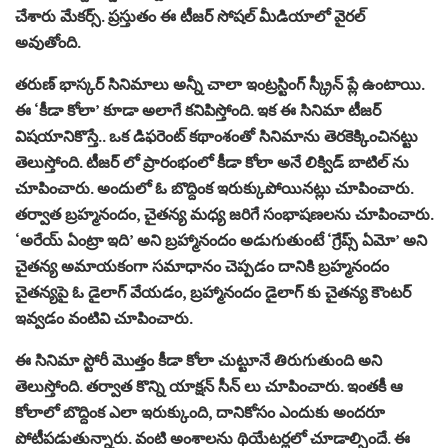
చేశారు మేకర్స్. ప్రస్తుతం ఈ టీజర్ సోషల్ మీడియాలో వైరల్
అవుతోంది.
తరుణ్ భాస్కర్ సినిమాలు అన్నీ చాలా ఇంట్రస్టింగ్ స్క్రీన్ ప్లే ఉంటాయి.
ఈ ‘కీడా కోలా’ కూడా అలాగే కనిపిస్తోంది. ఇక ఈ సినిమా టీజర్
విషయానికొస్తే.. ఒక డిఫరెంట్ కథాంశంతో సినిమాను తెరకెక్కించినట్టు
తెలుస్తోంది. టీజర్ లో ప్రారంభంలో కీడా కోలా అనే లిక్విడ్ బాటిల్ ను
చూపించారు. అందులో ఓ బొద్దింక ఇరుక్కుపోయినట్లు చూపించారు.
తర్వాత బ్రహ్మనందం, చైతన్య మధ్య జరిగే సంభాషణలను చూపించారు.
‘అరేయ్ ఏంట్రా ఇది’ అని బ్రహ్మానందం అడుగుతుంటే ‘గ్రెేప్స్ ఏమో’ అని
చైతన్య అమాయకంగా సమాధానం చెప్పడం దానికి బ్రహ్మనందం
చైతన్యపై ఓ డైలాగ్ వేయడం, బ్రహ్మానందం డైలాగ్ కు చైతన్య కౌంటర్
ఇవ్వడం వంటివి చూపించారు.
ఈ సినిమా స్టోరీ మొత్తం కీడా కోలా చుట్టూనే తిరుగుతుంది అని
తెలుస్తోంది. తర్వాత కొన్ని యాక్షన్ సీన్ లు చూపించారు. ఇంతకీ ఆ
కోలాలో బొద్దింక ఎలా ఇరుక్కుంది, దానికోసం ఎందుకు అందరూ
పోటీపడుతున్నారు. వంటి అంశాలను థియేటర్లలో చూడాల్సిందే. ఈ