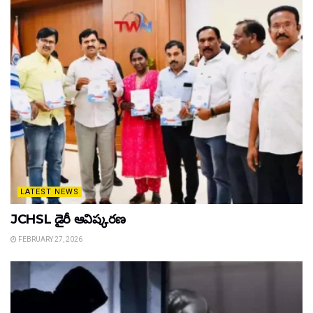
LATEST NEWS
JCHSL డైరీ ఆవిష్కరణ
FEBRUARY 27, 2026