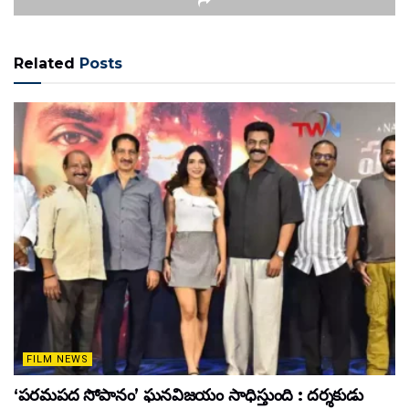
Related
Posts
FILM NEWS
‘పరమపద సోపానం’ ఘనవిజయం సాధిస్తుంది : దర్శకుడు