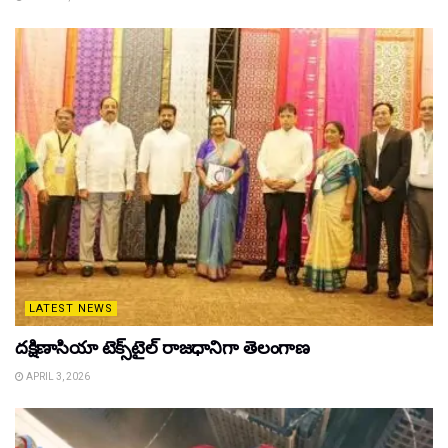
LATEST NEWS
దక్షిణాసియా టెక్స్‌టైల్ రాజధానిగా తెలంగాణ
APRIL 3, 2026