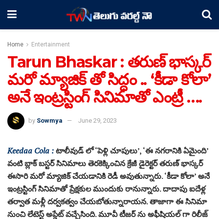
Home
Entertainment
Tarun Bhaskar : తరుణ్ భాస్కర్
మరో మ్యాజిక్ తో సిద్ధం .. ‘కీడా కోలా’
అనే ఇంట్రస్టింగ్ సినిమాతో ఎంట్రీ ….
by
Sowmya
June 29, 2023
Keedaa Cola :
టాలీవుడ్ లో ‘పెళ్లి చూపులు’, ‘ఈ నగరానికి ఏమైంది’
వంటి బ్లాక్ బస్టర్ సినిమాలు తెరకెక్కించిన క్రేజీ డైరెక్టర్ తరుణ్ భాస్కర్
ఈసారి మరో మ్యాజిక్ చేయడానికి రెడీ అవుతున్నారు. ‘కీడా కోలా’ అనే
ఇంట్రస్టింగ్ సినిమాతో ప్రేక్షకుల ముందుకు రానున్నారు. దాదాపు ఐదేళ్ల
తర్వాత మళ్లీ దర్వకత్వం చేయబోతున్నారాయన. తాజాగా ఈ సినిమా
నుంచి లేటెస్ట్ అప్డేట్ వచ్చేసింది. మూవీ టీజర్ ను అఫీషియల్ గా రిలీజ్