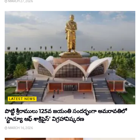
MARCH 27, 2026
LATEST NEWS
పొట్టి శ్రీరాములు 125వ జయంతి సందర్భంగా అమరావతిలో
‘స్టాచ్యూ ఆఫ్ శాక్రిఫైస్’ విగ్రహావిష్కరణ
MARCH 16, 2026