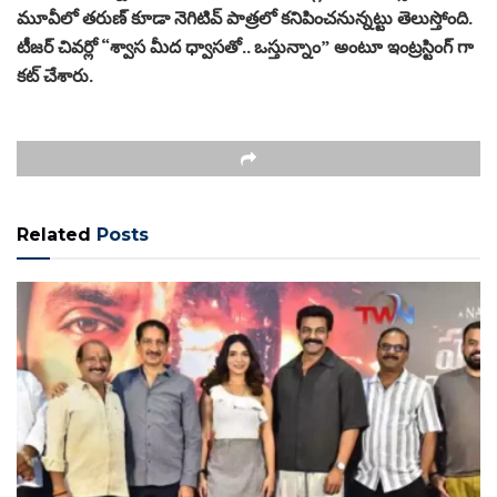
మూవీలో తరుణ్ కూడా నెగిటివ్ పాత్రలో కనిపించనున్నట్టు తెలుస్తోంది.
టీజర్ చివర్లో “శ్వాస మీద ధ్వాసతో.. ఒస్తున్నాం” అంటూ ఇంట్రస్టింగ్ గా
కట్ చేశారు.
Related
Posts