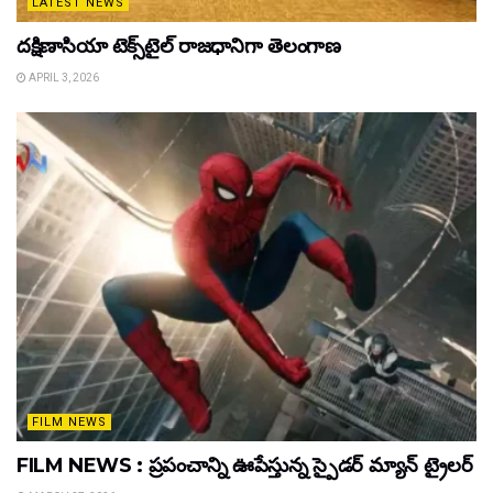
LATEST NEWS
దక్షిణాసియా టెక్స్‌టైల్ రాజధానిగా తెలంగాణ
APRIL 3, 2026
FILM NEWS
FILM NEWS : ప్రపంచాన్ని ఊపేస్తున్న స్పైడర్ మ్యాన్ ట్రైలర్