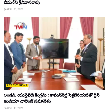
భీమనేని శ్రీనివాసరావు
APRIL 21, 2026
LATEST NEWS
లండన్, యునైటెడ్ కింగ్డమ్ : కామన్‌వెల్త్ సెక్రటేరియట్‌తో గ్రీన్
ఇండియా చాలెంజ్ సమావేశం
APRIL 19, 2026