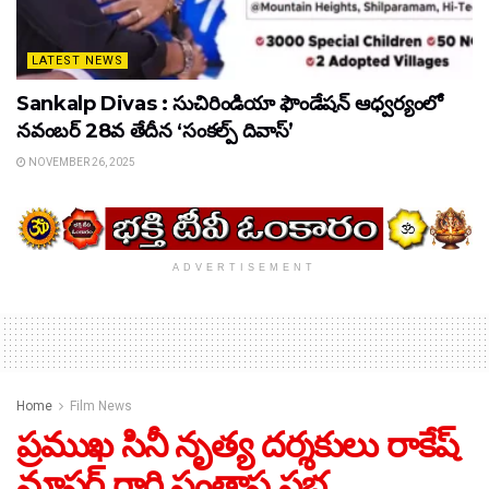
LATEST NEWS
Sankalp Divas : సుచిరిండియా ఫౌండేషన్ ఆధ్వర్యంలో
నవంబర్ 28వ తేదీన ‘సంకల్ప్ దివాస్’
NOVEMBER 26, 2025
ADVERTISEMENT
Home
Film News
ప్రముఖ సినీ నృత్య దర్శకులు రాకేష్
మాస్టర్ గారి సంతాప సభ