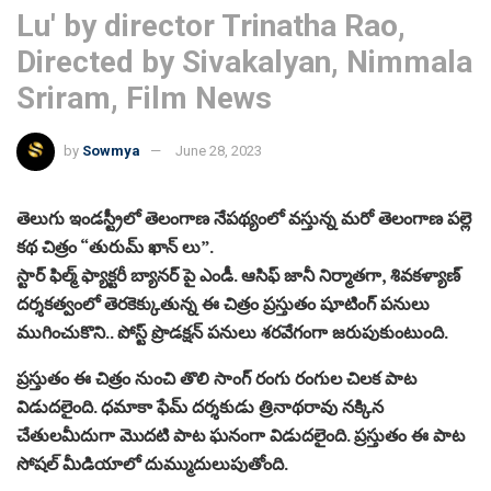
Lu' by director Trinatha Rao,
Directed by Sivakalyan, Nimmala
Sriram, Film News
by
Sowmya
June 28, 2023
తెలుగు ఇండస్ట్రీలో తెలంగాణ నేపథ్యంలో వస్తున్న మరో తెలంగాణ పల్లె
కథ చిత్రం “తురుమ్ ఖాన్ లు”.
స్టార్ ఫిల్మ్ ఫ్యాక్టరీ బ్యానర్ పై ఎండీ. ఆసిఫ్ జానీ నిర్మాతగా, శివకళ్యాణ్
దర్శకత్వంలో తెరకెక్కుతున్న ఈ చిత్రం ప్రస్తుతం షూటింగ్ పనులు
ముగించుకొని.. పోస్ట్ ప్రొడక్షన్ పనులు శరవేగంగా జరుపుకుంటుంది.
ప్రస్తుతం ఈ చిత్రం నుంచి తొలి సాంగ్ రంగు రంగుల చిలక పాట
విడుదలైంది. ధమాకా ఫేమ్ దర్శకుడు త్రినాథరావు నక్కిన
చేతులమీదుగా మొదటి పాట ఘనంగా విడుదలైంది. ప్రస్తుతం ఈ పాట
సోషల్ మీడియాలో దుమ్ముదులుపుతోంది.