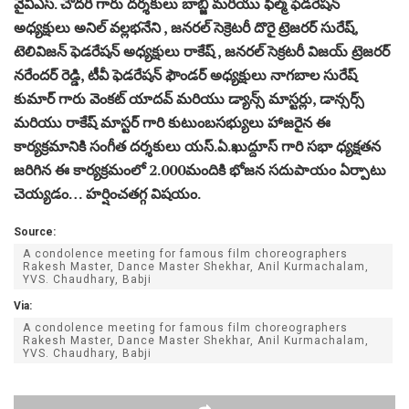
వైవిఎస్. చౌదరి గారు దర్శకులు బాబ్జి మరియు ఫిల్మ్ ఫెడరేషన్
అధ్యక్షులు అనిల్ వల్లభనేని , జనరల్ సెక్రెటరీ దొరై ట్రెజరర్ సురేష్,
టెలివిజన్ ఫెడరేషన్ అధ్యక్షులు రాకేష్ , జనరల్ సెక్రటరీ విజయ్ ట్రెజరర్
నరేందర్ రెడ్డి, టీవీ ఫెడరేషన్ ఫౌండర్ అధ్యక్షులు నాగబాల సురేష్
కుమార్ గారు వెంకట్ యాదవ్ మరియు డ్యాన్స్ మాస్టర్లు, డాన్సర్స్
మరియు రాకేష్ మాస్టర్ గారి కుటుంబసభ్యులు హాజరైన ఈ
కార్యక్రమానికి సంగీత దర్శకులు యస్.ఏ.ఖుద్దూస్ గారి సభా ధ్యక్షతన
జరిగిన ఈ కార్యక్రమంలో 2.000మందికి భోజన సదుపాయం ఏర్పాటు
చెయ్యడం… హర్షించతగ్గ విషయం.
Source:
A condolence meeting for famous film choreographers
Rakesh Master, Dance Master Shekhar, Anil Kurmachalam,
YVS. Chaudhary, Babji
Via:
A condolence meeting for famous film choreographers
Rakesh Master, Dance Master Shekhar, Anil Kurmachalam,
YVS. Chaudhary, Babji