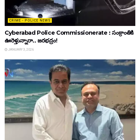
CRIME - POLICE NEWS
Cyberabad Police Commissionerate : సంక్రాంతికి
ఊరెళ్తున్నారా.. జరభద్రం!
JANUARY 3, 2026