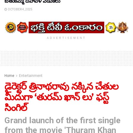
బతుకమ్మ దీపావళి వేడుకలు
OCTOBER 4, 2025
ADVERTISEMENT
Home
Entertainment
డైరెక్టర్ త్రినాథరావు నక్కిన చేతుల
మీదుగా ‘తురమ్ ఖాన్ లు’ ఫస్ట్
సింగిల్
Grand launch of the first single
from the movie 'Thuram Khan