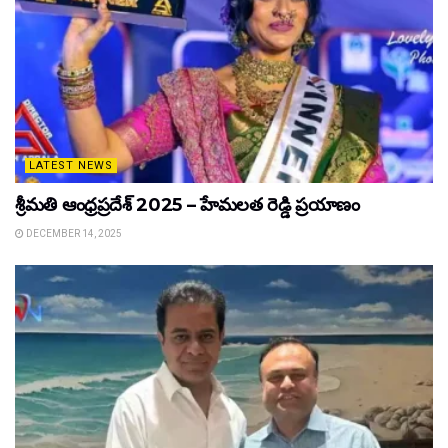
LATEST NEWS
శ్రీమతి ఆంధ్రప్రదేశ్ 2025 – హేమలత రెడ్డి ప్రయాణం
DECEMBER 14, 2025