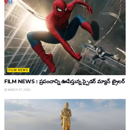
FILM NEWS
FILM NEWS : ప్రపంచాన్ని ఊపేస్తున్న స్పైడర్ మ్యాన్ ట్రైలర్
MARCH 27, 2026