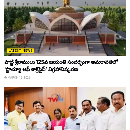
LATEST NEWS
పొట్టి శ్రీరాములు 125వ జయంతి సందర్భంగా అమరావతిలో
‘స్టాచ్యూ ఆఫ్ శాక్రిఫైస్’ విగ్రహావిష్కరణ
MARCH 16, 2026