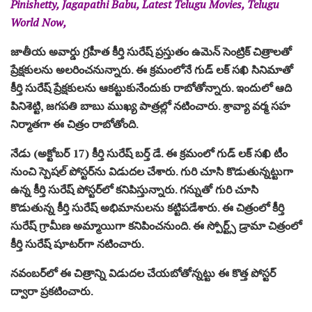
Pinishetty, Jagapathi Babu, Latest Telugu Movies, Telugu
World Now,
జాతీయ అవార్డు గ్రహీత కీర్తి సురేష్ ప్రస్తుతం ఉమెన్ సెంట్రిక్ చిత్రాలతో
ప్రేక్షకులను అల‌రించ‌నున్నారు. ఈ క్రమంలోనే గుడ్ లక్ సఖి సినిమాతో
కీర్తి సురేష్ ప్రేక్షకులను ఆకట్టుకునేందుకు రాబోతోన్నారు. ఇందులో ఆది
పినిశెట్టి, జగపతి బాబు ముఖ్య పాత్రల్లో నటించారు. శ్రావ్యా వర్మ సహ
నిర్మాతగా ఈ చిత్రం రాబోతోంది.
నేడు (అక్టోబర్ 17) కీర్తి సురేష్ బర్త్ డే. ఈ క్రమంలో గుడ్ లక్ సఖి టీం
నుంచి స్పెషల్ పోస్టర్‌ను విడుదల చేశారు. గురి చూసి కొడుతున్నట్టుగా
ఉన్న కీర్తి సురేష్ పోస్టర్‌లో క‌నిపిస్తున్నారు. గన్నుతో గురి చూసి
కొడుతున్న కీర్తి సురేష్ అభిమానులను కట్టిపడేశారు. ఈ చిత్రంలో కీర్తి
సురేష్ గ్రామీణ అమ్మాయిగా కనిపించనుంది. ఈ స్పోర్ట్స్ డ్రామా చిత్రంలో
కీర్తి సురేష్ షూటర్‌గా నటించారు.
నవంబర్‌లో ఈ చిత్రాన్ని విడుదల చేయబోతోన్నట్టు ఈ కొత్త పోస్టర్‌
ద్వారా ప్రకటించారు.