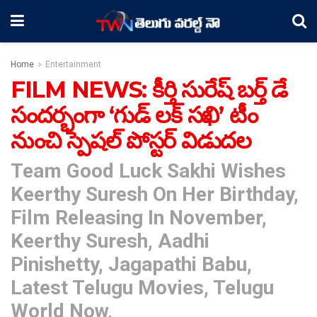
Home
Entertainment
FILM NEWS: కీర్తి సురేష్ బర్త్ డే
సందర్భంగా ‘గుడ్ లక్ సఖి’ టీం
నుంచి స్పెషల్ పోస్టర్ విడుద‌ల‌
Team Good Luck Sakhi Wishes
Keerthy Suresh On Her Birthday,
Film Releasing In November,
Keerthy Suresh, Aadhi
Pinishetty, Jagapathi Babu,
Latest Telugu Movies, Telugu
World Now,