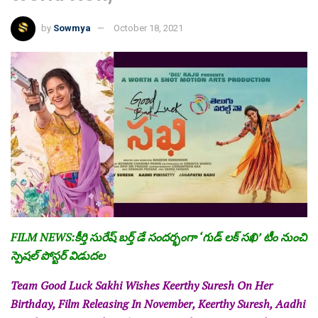
by
Sowmya
October 18, 2021
FILM NEWS:కీర్తి సురేష్ బర్త్ డే సందర్భంగా ‘గుడ్ లక్ సఖి’ టీం నుంచి
స్పెషల్ పోస్టర్ విడుద‌ల‌
Team Good Luck Sakhi Wishes Keerthy Suresh On Her
Birthday, Film Releasing In November, Keerthy Suresh, Aadhi