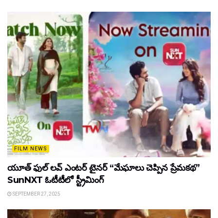
FILM NEWS
యూత్ ఫుల్ లవ్ ఎంటర్ టైనర్ “మేఘాలు చెప్పిన ప్రేమకథ”
SunNXT ఓటీటీలో స్ట్రీమింగ్
SEPTEMBER 27, 2025