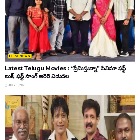
FILM NEWS
Latest Telugu Movies : “ప్రేమిస్తున్నా” సినిమా ఫస్ట్
లుక్, ఫస్ట్ సాంగ్ అరెరె విడుదల
JULY 1, 2025