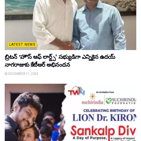
LATEST NEWS
బ్రిటన్ ‘హౌస్ ఆఫ్ లార్డ్స్’ సభ్యుడిగా ఎన్నికైన ఉదయ్
నాగరాజుకు కేటీఆర్ అభినందన
DECEMBER 11, 2025