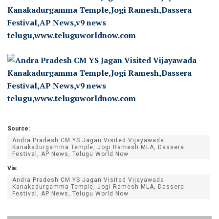
Source:
Andra Pradesh CM YS Jagan Visited Vijayawada
Kanakadurgamma Temple, Jogi Ramesh MLA, Dassera
Festival, AP News, Telugu World Now
Via:
Andra Pradesh CM YS Jagan Visited Vijayawada
Kanakadurgamma Temple, Jogi Ramesh MLA, Dassera
Festival, AP News, Telugu World Now