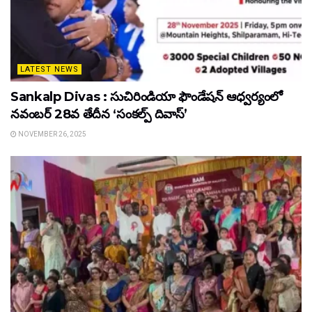
LATEST NEWS
Sankalp Divas : సుచిరిండియా ఫౌండేషన్ ఆధ్వర్యంలో
నవంబర్ 28వ తేదీన ‘సంకల్ప్ దివాస్’
NOVEMBER 26, 2025