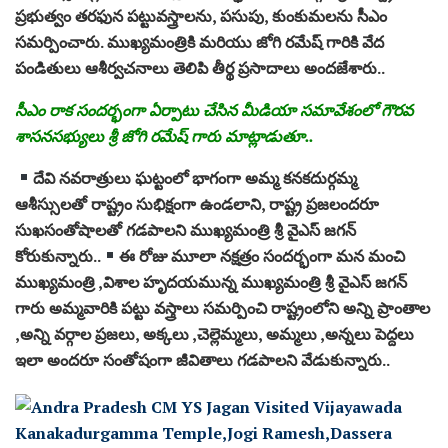
ప్రభుత్వం తరఫున పట్టువస్త్రాలను, పసుపు, కుంకుమలను సీఎం
సమర్పించారు. ముఖ్యమంత్రికి మరియు జోగి రమేష్ గారికి వేద
పండితులు ఆశీర్వచనాలు తెలిపి తీర్థ ప్రసాదాలు అందజేశారు..
సీఎం రాక సందర్భంగా ఏర్పాటు చేసిన మీడియా సమావేశంలో గౌరవ
శాసనసభ్యులు శ్రీ జోగి రమేష్ గారు మాట్లాడుతూ..
దేవి నవరాత్రులు ఘట్టంలో భాగంగా అమ్మ కనకదుర్గమ్మ
ఆశీస్సులతో రాష్ట్రం సుభిక్షంగా ఉండలాని, రాష్ట్ర ప్రజలందరూ
సుఖసంతోషాలతో గడపాలని ముఖ్యమంత్రి శ్రీ వైఎస్ జగన్
కోరుకున్నారు..
ఈ రోజు మూలా నక్షత్రం సందర్భంగా మన మంచి
ముఖ్యమంత్రి ,విశాల హృదయమున్న ముఖ్యమంత్రి శ్రీ వైఎస్ జగన్
గారు అమ్మవారికి పట్టు వస్త్రాలు సమర్పించి రాష్ట్రంలోని అన్ని ప్రాంతాల
,అన్ని వర్గాల ప్రజలు, అక్కలు ,చెల్లెమ్మలు, అమ్మలు ,అన్నలు పెద్దలు
ఇలా అందరూ సంతోషంగా జీవితాలు గడపాలని వేడుకున్నారు..