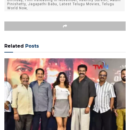
Pinishetty, Jagapathi Babu, Latest Telugu Movies, Telugu
World Now,
Related
Posts