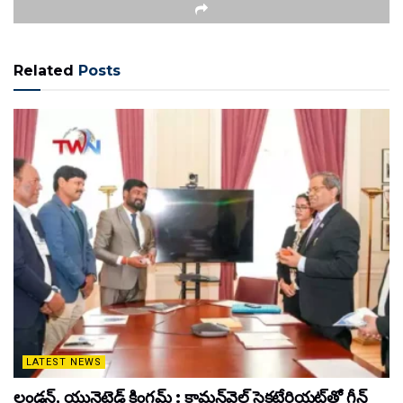
Related
Posts
LATEST NEWS
లండన్, యునైటెడ్ కింగ్డమ్ : కామన్‌వెల్త్ సెక్రటేరియట్‌తో గ్రీన్