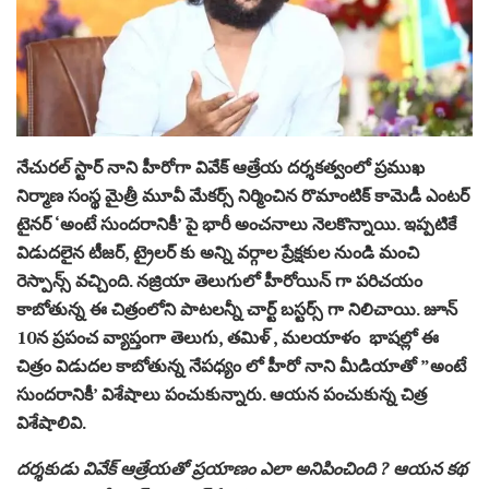
నేచురల్ స్టార్ నాని హీరోగా వివేక్ ఆత్రేయ దర్శకత్వంలో ప్రముఖ
నిర్మాణ సంస్థ మైత్రీ మూవీ మేకర్స్ నిర్మించిన రొమాంటిక్ కామెడీ ఎంటర్‌
టైనర్ ‘అంటే సుందరానికీ’ పై భారీ అంచనాలు నెలకొన్నాయి. ఇప్పటికే
విడుదలైన టీజర్, ట్రైలర్ కు అన్ని వర్గాల ప్రేక్షకుల నుండి మంచి
రెస్పాన్స్ వచ్చింది. నజ్రియా తెలుగులో హీరోయిన్ గా పరిచయం
కాబోతున్న ఈ చిత్రంలోని పాటలన్నీ చార్ట్ బస్టర్స్ గా నిలిచాయి. జూన్
10న ప్రపంచ వ్యాప్తంగా తెలుగు, తమిళ్ , మలయాళం భాషల్లో ఈ
చిత్రం విడుదల కాబోతున్న నేపధ్యం లో హీరో నాని మీడియాతో ”అంటే
సుందరానికీ’ విశేషాలు పంచుకున్నారు. ఆయన పంచుకున్న చిత్ర
విశేషాలివి.
దర్శకుడు వివేక్ ఆత్రేయతో ప్రయాణం ఎలా అనిపించింది ? ఆయన కథ