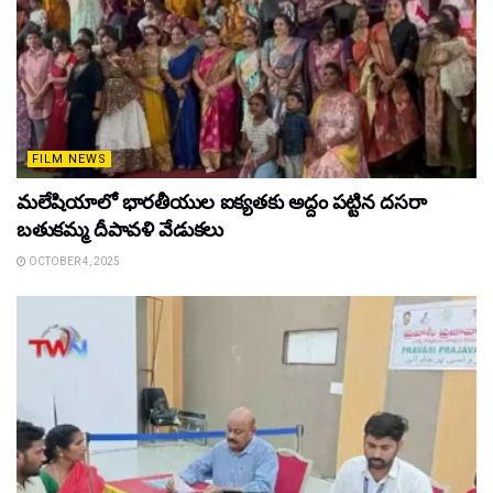
FILM NEWS
మలేషియాలో భారతీయుల ఐక్యతకు అద్దం పట్టిన దసరా
బతుకమ్మ దీపావళి వేడుకలు
OCTOBER 4, 2025