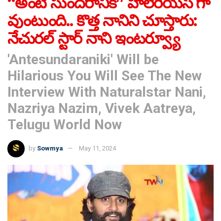
“అంటే సుందరానికీ” హిలేరియస్ గా
వుంటుంది.. కొత్త నానిని చూస్తారు:
నేచురల్ స్టార్ నాని ఇంటర్వ్యూ
'Antesundaraniki' Will be
Hilarious You Will See The New
Interview With Naturalstar Nani,
Nazriya Nazim, Vivek Aatreya,
Telugu World Now
by
Sowmya
May 11, 2024