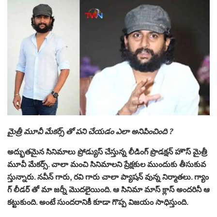
మైత్రీ మూవీ మేకర్స్ తో పని చేయడం ఎలా అనిపించింది ?
అద్భుతమైన సినిమాలు ప్రోడ్యుస్ చేస్తున్న లీడింగ్ ప్రొడక్షన్ హౌస్ మైత్రీ
మూవీ మేకర్స్. చాలా మంచి సినిమాలని ప్రేక్షకుల ముందుకు తీసుకువ
స్తున్నారు. నవీన్ గారు, రవి గారు చాలా ప్యాషన్ వున్న నిర్మాతలు. గ్యాం
గ్ లీడర్ తో మా జర్నీ మొదలైయింది. ఆ సినిమా మాస్ క్లాస్ అందరినీ ఆ
కట్టుకుంది. అంటే సుందరానికీ కూడా గొప్ప విజయం సాధిస్తుంది.