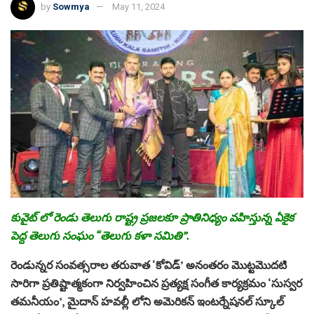
by
Sowmya
May 11, 2024
కువైట్ లో రెండు తెలుగు రాష్ట్ర ప్రజలకూ ప్రాతినిధ్యం వహిస్తున్న ఏకైక
పెద్ద తెలుగు సంఘం “తెలుగు కళా సమితి”.
రెండున్నర సంవత్సరాల తరువాత ‘కోవిడ్’ అనంతరం మొట్టమొదటి
సారిగా ప్రతిష్టాత్మకంగా నిర్వహించిన ప్రత్యక్ష సంగీత కార్యక్రమం ‘సుస్వర
తమనీయం’, మైదాన్ హవల్లీ లోని అమెరికన్ ఇంటర్నేషనల్ స్కూల్