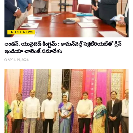
LATEST NEWS
లండన్, యునైటెడ్ కింగ్డమ్ : కామన్‌వెల్త్ సెక్రటేరియట్‌తో గ్రీన్
ఇండియా చాలెంజ్ సమావేశం
APRIL 19, 2026