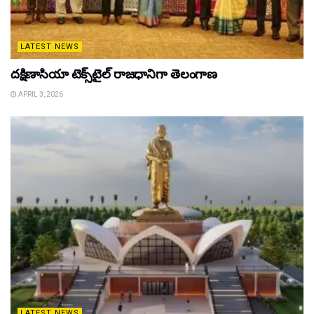
LATEST NEWS
దక్షిణాసియా టెక్స్‌టైల్ రాజధానిగా తెలంగాణ
APRIL 3, 2026
LATEST NEWS