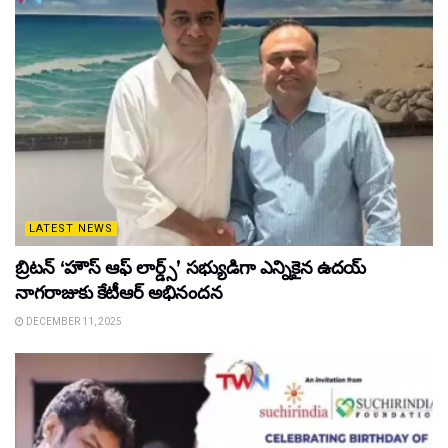
LATEST NEWS
బ్రిటన్ ‘హౌస్ ఆఫ్ లార్డ్స్’ సభ్యుడిగా ఎన్నికైన ఉదయ్
నాగరాజుకు కేటీఆర్ అభినందన
DECEMBER 11, 2025