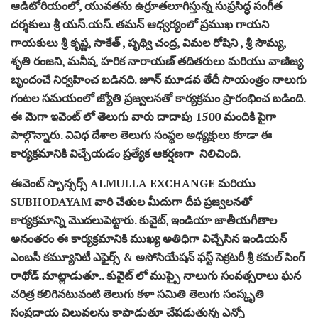
ఆడిటోరియంలో, యువతను ఉర్రూతలూగిస్తున్న సుప్రసిద్ధ సంగీత
దర్శకులు శ్రీ యస్.యస్. తమన్ ఆధ్వర్యంలో ప్రముఖ గాయని
గాయకులు శ్రీ కృష్ణ, సాకేత్ , పృథ్వి చంద్ర, విమల రోషిని , శ్రీ సౌమ్య,
శృతి రంజని, మనీష, హరిక నారాయణ్ తదితరులు మరియు వాణిజ్య
బృందంచే నిర్వహించ బడినది. జూన్ మూడవ తేదీ సాయంత్రం నాలుగు
గంటల సమయంలో జ్యోతి ప్రజ్వలనతో కార్యక్రమం ప్రారంభించ బడింది.
ఈ మెగా ఇవెంట్ లో తెలుగు వారు దాదాపు 1500 మందికి పైగా
పాల్గొన్నారు. వివిధ దేశాల తెలుగు సంస్ధల అధ్యక్షులు కూడా ఈ
కార్యక్రమానికి విచ్చేయడం ప్రత్యేక ఆకర్షణగా నిలిచింది.
ఈవెంట్ స్పాన్సర్స్ ALMULLA EXCHANGE మరియు
SUBHODAYAM వారి చేతుల మీదుగా దీప ప్రజ్వలనతో
కార్యక్రమాన్ని మొదలుపెట్టారు. కువైట్, ఇండియా జాతీయగీతాల
అనంతరం ఈ కార్యక్రమానికి ముఖ్య అతిధిగా విచ్చేసిన ఇండియన్
ఎంబసీ కమ్యూనిటీ ఎఫైర్స్ & అసోసియేషన్ ఫస్ట్ సెక్రటరీ శ్రీ కమల్ సింగ్
రాథోడ్ మాట్లాడుతూ.. కువైట్ లో ముప్పై నాలుగు సంవత్సరాలు ఘన
చరిత్ర కలిగినటువంటి తెలుగు కళా సమితి తెలుగు సంస్కృతి
సంప్రదాయ విలువలను కాపాడుతూ చేపడుతున్న ఎన్నో