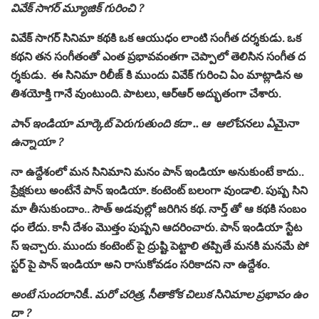
వివేక్ సాగర్ మ్యూజిక్ గురించి ?
వివేక్ సాగర్ సినిమా కథకి ఒక ఆయుధం లాంటి సంగీత దర్శకుడు. ఒక
కథని తన సంగీతంతో ఎంత ప్రభావవంతగా చెప్పాలో తెలిసిన సంగీత ద
ర్శకుడు. ఈ సినిమా రిలీజ్ కి ముందు వివేక్ గురించి ఏం మాట్లాడిన అ
తిశయోక్తి గానే వుంటుంది. పాటలు, ఆర్ఆర్ అద్భుతంగా చేశారు.
పాన్ ఇండియా మార్కెట్ పెరుగుతుంది కదా .. ఆ ఆలోచనలు ఏమైనా
ఉన్నాయా ?
నా ఉద్దేశంలో మన సినిమాని మనం పాన్ ఇండియా అనుకుంటే కాదు..
ప్రేక్షకులు అంటేనే పాన్ ఇండియా. కంటెంట్ బలంగా వుండాలి. పుష్ప సిని
మా తీసుకుందాం.. సౌత్ అడవుల్లో జరిగిన కథ. నార్త్ తో ఆ కథకి సంబం
ధం లేదు. కానీ దేశం మొత్తం పుష్పని ఆదరించారు. పాన్ ఇండియా స్టేట
స్ ఇచ్చారు. ముందు కంటెంట్ పై ద్రుష్టి పెట్టాలి తప్పితే మనకి మనమే పో
స్టర్ పై పాన్ ఇండియా అని రాసుకోవడం సరికాదని నా ఉద్దేశం.
అంటే సుందరానికీ.. మరో చరిత్ర, సీతాకోక చిలుక సినిమాల ప్రభావం ఉం
దా ?