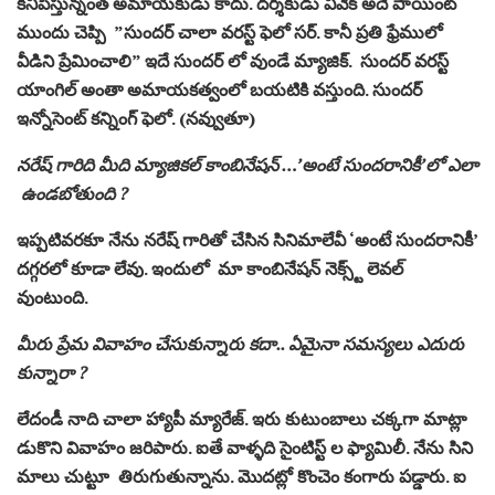
కనిపిస్తున్నంత అమాయకుడు కాదు. దర్శకుడు వివేక్ అదే పాయింట్
ముందు చెప్పి ”సుందర్ చాలా వరస్ట్ ఫెలో సర్. కానీ ప్రతి ఫ్రేములో
వీడిని ప్రేమించాలి” ఇదే సుందర్ లో వుండే మ్యాజిక్. సుందర్ వరస్ట్
యాంగిల్ అంతా అమాయకత్వంలో బయటికి వస్తుంది. సుందర్
ఇన్నోసెంట్ కన్నింగ్ ఫెలో. (నవ్వుతూ)
నరేష్ గారిది మీది మ్యాజికల్ కాంబినేషన్ …’అంటే సుందరానికీ’లో ఎలా
ఉండబోతుంది ?
ఇప్పటివరకూ నేను నరేష్ గారితో చేసిన సినిమాలేవీ ‘అంటే సుందరానికీ’
దగ్గరలో కూడా లేవు. ఇందులో మా కాంబినేషన్ నెక్స్ట్ లెవల్
వుంటుంది.
మీరు ప్రేమ వివాహం చేసుకున్నారు కదా.. ఏమైనా సమస్యలు ఎదురు
కున్నారా ?
లేదండీ నాది చాలా హ్యాపీ మ్యారేజ్. ఇరు కుటుంబాలు చక్కగా మాట్లా
డుకొని వివాహం జరిపారు. ఐతే వాళ్ళది సైంటిస్ట్ ల ఫ్యామిలీ. నేను సిని
మాలు చుట్టూ తిరుగుతున్నాను. మొదట్లో కొంచెం కంగారు పడ్డారు. ఐ