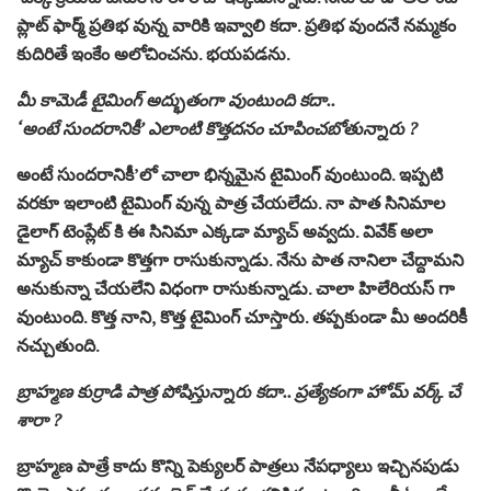
ప్లాట్ ఫార్మ్ ప్రతిభ వున్న వారికి ఇవ్వాలి కదా. ప్రతిభ వుందనే నమ్మకం
కుదిరితే ఇంకేం అలోచించను. భయపడను.
మీ కామెడీ టైమింగ్ అద్భుతంగా వుంటుంది కదా..
‘అంటే సుందరానికీ’ ఎలాంటి కొత్తదనం చూపించబోతున్నారు ?
అంటే సుందరానికీ’లో చాలా భిన్నమైన టైమింగ్ వుంటుంది. ఇప్పటి
వరకూ ఇలాంటి టైమింగ్ వున్న పాత్ర చేయలేదు. నా పాత సినిమాల
డైలాగ్ టెంప్లేట్ కి ఈ సినిమా ఎక్కడా మ్యాచ్ అవ్వదు. వివేక్ అలా
మ్యాచ్ కాకుండా కొత్తగా రాసుకున్నాడు. నేను పాత నానిలా చేద్దామని
అనుకున్నా చేయలేని విధంగా రాసుకున్నాడు. చాలా హిలేరియస్ గా
వుంటుంది. కొత్త నాని, కొత్త టైమింగ్ చూస్తారు. తప్పకుండా మీ అందరికీ
నచ్చుతుంది.
బ్రాహ్మణ కుర్రాడి పాత్ర పోషిస్తున్నారు కదా.. ప్రత్యేకంగా హోమ్ వర్క్ చే
శారా ?
బ్రాహ్మణ పాత్రే కాదు కొన్ని పెక్యులర్ పాత్రలు నేపధ్యాలు ఇచ్చినపుడు