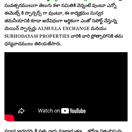
సంవత్సరములుగా తెలుగు కళా సమితికి వెన్నంటే వుంటూ ఎన్నో
ఈవెంట్స్ కి స్పాన్సర్స్ గా వుంటూ, ఈ కార్యక్రమం సుస్వర
తమనీయానికి కూడా అదేవిధంగా ఆర్ధికంగా ఎంతో సపోర్ట్ చేస్తున్న
మెయిన్ స్పాన్సర్లు ALMULLA EXCHANGE మరియు
SUBHODAYAM PROPERTIES వారికి వారి ప్రోత్సాహానికి తమ
ధన్యవాదములు తెలియజేసారు.
ప్రధాన కార్యదర్శి శ్రీ వత్స గారు మాట్లాడుతూ… కరోనా విజ్రింబిస్తున్న