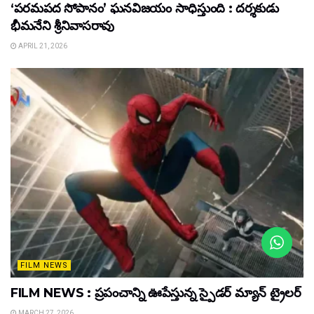
‘పరమపద సోపానం’ ఘనవిజయం సాధిస్తుంది : దర్శకుడు
భీమనేని శ్రీనివాసరావు
APRIL 21, 2026
FILM NEWS
FILM NEWS : ప్రపంచాన్ని ఊపేస్తున్న స్పైడర్ మ్యాన్ ట్రైలర్
MARCH 27, 2026