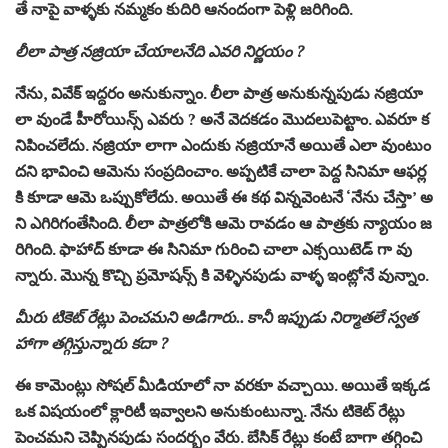
తే నాపై వాళ్ళకు నమ్మకం కుదిరి ఆనందంగా పెళ్లి జరిగింది.
లీలా పాత్ర నజ్రియా చేయాలనేది ఎవరి నిర్ణయం ?
నేను, వివేక్ ఇద్దరం అనుకున్నాం. లీలా పాత్ర అనుకున్నపుడు నజ్రియా
లా వుండే హీరోయిన్స్ ఎవరు ? అనే వెదకడం మొదలుపెట్టాం. ఎవరూ క
నిపించలేదు. నజ్రియా లాగా ఎందుకు నజ్రియానే అయితే ఎలా వుంటుం
దని భావించి ఆమెను సంప్రదించాం. అప్పటికే చాలా పెద్ద సినిమా ఆఫర్ల
కి కూడా ఆమె ఒప్పుకోలేదు. అయితే ఈ కథ విన్నవెంటనే ‘నేను చేస్తా’ అ
ని ఎగిరిగంతేసింది. లీలా పాత్రలోకి ఆమె రావడం ఆ పాత్రకు న్యాయం జ
రిగింది. ఫాహాద్ కూడా ఈ సినిమా గురించి చాలా ఎక్సయిటెడ్ గా వు
న్నారు. మొన్న కొచ్చి ప్రమోషన్స్ కి వెళ్ళినపుడు వాళ్ళ ఇంట్లోనే వున్నాం.
మీరు టికెట్ రేట్లు పెంచమని అడిగారు.. కానీ ఇప్పుడు నిర్మాతలే స్వత
హాగా తగ్గిస్తున్నారు కదా ?
ఈ కామెంట్లు సోషల్ మీడియాలో నా వరకూ వచ్చాయి. అయితే ఇక్కడ
ఒక విషయంలో క్లారిటీ ఇవ్వాలని అనుకుంటున్నా. నేను టికెట్ రేట్లు
పెంచమని చెప్పినపుడు సందర్భం వేరు. బేసిక్ రేట్లు కంటే బాగా తగ్గించి