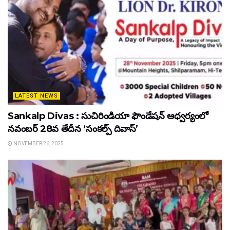
LATEST NEWS
Sankalp Divas : సుచిరిండియా ఫౌండేషన్ ఆధ్వర్యంలో
నవంబర్ 28వ తేదీన ‘సంకల్ప్ దివాస్’
NOVEMBER 26, 2025