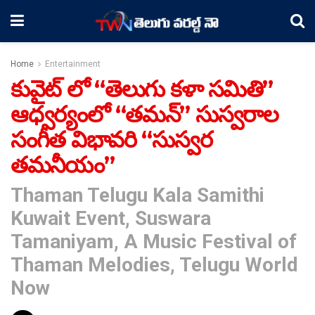
Home
Entertainment
కువైట్ లో “తెలుగు కళా సమితి”
ఆధ్వర్యంలో “తమన్” సుస్వరాల
సంగీత విభావరి “సుస్వర
తమనీయం”
Thaman Telugu Kala Samithi
Kuwait Event, Suswara
Tamaniyam, A Music Festival of
Thaman Melodies, Telugu World
Now