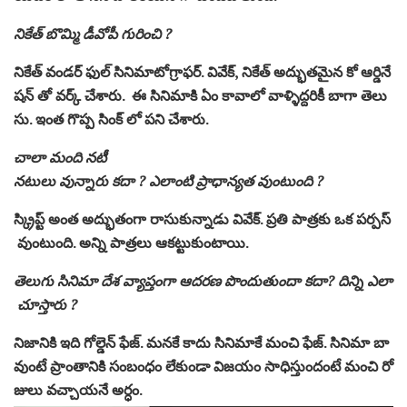
నికేత్ బొమ్మి డీవోపీ గురించి ?
నికేత్ వండర్ ఫుల్ సినిమాటోగ్రాఫర్. వివేక్, నికేత్ అద్భుతమైన కో ఆర్డినే
షన్ తో వర్క్ చేశారు. ఈ సినిమాకి ఏం కావాలో వాళ్ళిద్దరికీ బాగా తెలు
సు. ఇంత గొప్ప సింక్ లో పని చేశారు.
చాలా మంది నటీ
నటులు వున్నారు కదా ? ఎలాంటి ప్రాధాన్యత వుంటుంది ?
స్క్రిప్ట్ అంత అద్భుతంగా రాసుకున్నాడు వివేక్. ప్రతి పాత్రకు ఒక పర్పస్
వుంటుంది. అన్ని పాత్రలు ఆకట్టుకుంటాయి.
తెలుగు సినిమా దేశ వ్యాప్తంగా ఆదరణ పొందుతుందా కదా? దిన్ని ఎలా
చూస్తారు ?
నిజానికి ఇది గోల్డెన్ ఫేజ్. మనకే కాదు సినిమాకే మంచి ఫేజ్. సినిమా బా
వుంటే ప్రాంతానికి సంబంధం లేకుండా విజయం సాధిస్తుందంటే మంచి రో
జులు వచ్చాయనే అర్ధం.