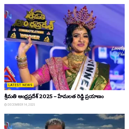
LATEST NEWS
శ్రీమతి ఆంధ్రప్రదేశ్ 2025 – హేమలత రెడ్డి ప్రయాణం
DECEMBER 14, 2025