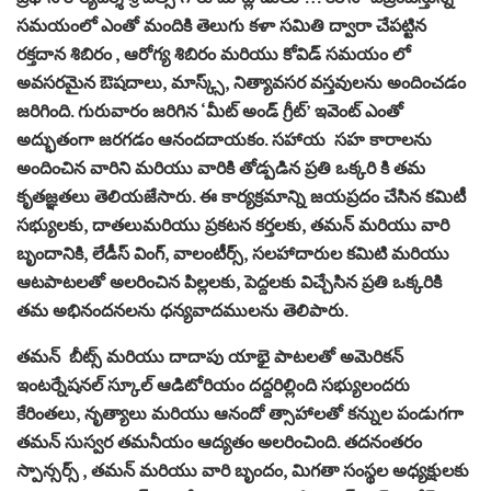
సమయంలో ఎంతో మందికి తెలుగు కళా సమితి ద్వారా చేపట్టిన
రక్తదాన శిబిరం , ఆరోగ్య శిబిరం మరియు కోవిడ్ సమయం లో
అవసరమైన ఔషదాలు, మాస్క్స్, నిత్యావసర వస్తవులను అందించడం
జరిగింది. గురువారం జరిగిన ‘మీట్ అండ్ గ్రీట్’ ఇవెంట్ ఎంతో
అద్భుతంగా జరగడం ఆనందదాయకం. సహాయ సహ కారాలను
అందించిన వారిని మరియు వారికి తోడ్పడిన ప్రతి ఒక్కరి కి తమ
కృతజ్ఞతలు తెలియజేసారు. ఈ కార్యక్రమాన్ని జయప్రదం చేసిన కమిటీ
సభ్యులకు, దాతలుమరియు ప్రకటన కర్తలకు, తమన్ మరియు వారి
బృందానికి, లేడీస్ వింగ్, వాలంటీర్స్, సలహాదారుల కమిటి మరియు
ఆటపాటలతో అలరించిన పిల్లలకు, పెద్దలకు విచ్చేసిన ప్రతి ఒక్కరికి
తమ అభినందనలను ధన్యవాదములను తెలిపారు.
తమన్ బీట్స్ మరియు దాదాపు యాభై పాటలతో అమెరికన్
ఇంటర్నేషనల్ స్కూల్ ఆడిటోరియం దద్దరిల్లింది సభ్యులందరు
కేరింతలు, నృత్యాలు మరియు ఆనందో త్సాహాలతో కన్నుల పండుగగా
తమన్ సుస్వర తమనీయం ఆద్యతం అలరించింది. తదనంతరం
స్పాన్సర్స్ , తమన్ మరియు వారి బృందం, మిగతా సంస్థల అధ్యక్షులకు