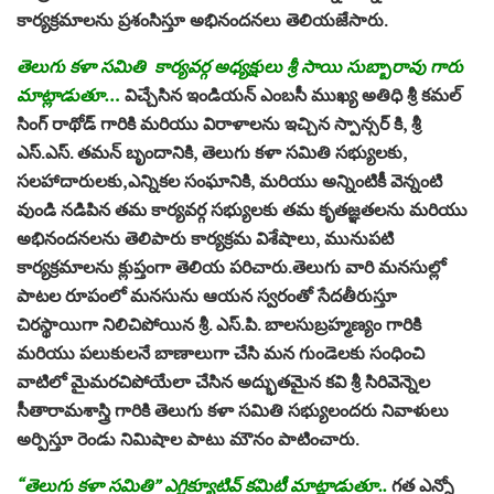
కార్యక్రమాలను ప్రశంసిస్తూ అభినందనలు తెలియజేసారు.
తెలుగు కళా సమితి కార్యవర్గ అధ్యక్షులు శ్రీ సాయి సుబ్బారావు గారు
మాట్లాడుతూ…
విచ్చేసిన ఇండియన్ ఎంబసీ ముఖ్య అతిధి శ్రీ కమల్
సింగ్ రాథోడ్ గారికి మరియు విరాళాలను ఇచ్చిన స్పాన్సర్ కి, శ్రీ
ఎస్.ఎస్. తమన్ బృందానికి, తెలుగు కళా సమితి సభ్యులకు,
సలహాదారులకు,ఎన్నికల సంఘానికి, మరియు అన్నింటికీ వెన్నంటి
వుండి నడిపిన తమ కార్యవర్గ సభ్యులకు తమ కృతజ్ఞతలను మరియు
అభినందనలను తెలిపారు కార్యక్రమ విశేషాలు, మునుపటి
కార్యక్రమాలను క్లుప్తంగా తెలియ పరిచారు.తెలుగు వారి మనసుల్లో
పాటల రూపంలో మనసును ఆయన స్వరంతో సేదతీరుస్తూ
చిరస్థాయిగా నిలిచిపోయిన శ్రీ. ఎస్.పి. బాలసుబ్రహ్మణ్యం గారికి
మరియు పలుకులనే బాణాలుగా చేసి మన గుండెలకు సంధించి
వాటిలో మైమరచిపోయేలా చేసిన అద్భుతమైన కవి శ్రీ సిరివెన్నెల
సీతారామశాస్త్రి గారికి తెలుగు కళా సమితి సభ్యులందరు నివాళులు
అర్పిస్తూ రెండు నిమిషాల పాటు మౌనం పాటించారు.
“తెలుగు కళా సమితి” ఎగ్జిక్యూటివ్ కమిటీ మాట్లాడుతూ..
గత ఎన్నో