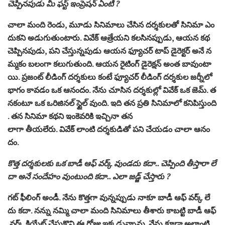
చెప్పినపుడు మీ ఫస్ట్ ఇంప్రెషన్ ఏంటి ?
చాలా మంది రెండు, మూడు సినిమాలు చేసిన దర్శకులతో సినిమా ఎం
దుకని అడుగుతుంటారు. వివేక్ ఆత్రేయని కలసినప్పుడు, ఆయన కథ
చెప్పినపుడు, పని చేస్తున్నపుడు ఆయన ఫ్యూచర్ టాప్ డైరెక్టర్ అనే న
మ్మకం బలంగా కలుగుతుంది. ఆయన రైటింగ్ డైరెక్షన్ అంత బావుంటా
యి. ప్రజంట్ లీడింగ్ దర్శకులు కంటే ఫ్యూచర్ లీడింగ్ దర్శకుల జర్నీలో
భాగం కావడం ఒక ఆనందం. నేను చూసిన దర్శకుల్లో వివేక్ ఒక జెమ్. త
నకంటూ ఒక ఒరిజినల్ స్టైల్ వుంది. ఇది తన ప్రతి సినిమాలో కనిపిస్తుంది
. తన సినిమా కథని ఇంకెవరికి ఇచ్చినా తన
లాగా తీయలేరు. వివేక్ లాంటి దర్శకుడితో పని చేయడం చాలా ఆనం
దం.
కొత్త దర్శకులకు ఒక బాడీ ఆఫ్ వర్క్ వుండదు కదా.. చెప్పింది తీస్తారా లే
దా అనే సందేహం వుంటుంది కదా.. ఎలా జడ్జ్ చేస్తారు ?
గట్ ఫీలింగ్ అండీ. నేను కొత్తగా వున్నప్పుడు నాకూ బాడీ ఆఫ్ వర్క్ లే
దు కదా. నన్ను నమ్మి చాలా మంది సినిమాలు తీశారు కాబట్టి బాడీ ఆఫ్
వర్క్ క్రియేట్ చేసుకొని ఈ రోజు ఇక్కడున్నాను. నేను కూడా అలాంటి