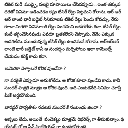
టికెట్ మరీ ముఫ్ఫై, నలభై రూపాయిలు చేసినప్పుడు .. ఇంత తక్కువ
ధరతో సినిమా ఆడించడం కష్టం బేసిక్ రేట్లు పెట్టమని కోరాను. ఆర్ ఆర్
ఆర్ లాంటి భారీ బడ్జెట్ సినిమాలకు టికెట్ రేట్లు పెంచు కోవచ్చు. నేను
కూడా మిగతా సినిమాలకి రేట్లు పెంచమని అడగలేదు కదా. బేసిక్ రేట్లు
కంటే తగ్గించేసినపుడు ఎవరూ బ్రతకలేరని చెప్పాను. నేనేం ఎక్కువ
అడగలేదు. ముందువున్న బేసిక్ రేట్లు ఉంచమనే కోరాను. ఆర్ఆర్ఆర్
లాంటి భారీ బడ్జెట్ కానీ ఆ సందర్భం మర్చిపోయి ఇలా కామెంట్స్
చేయడం కరెక్ట్ కాదు కదా.
అమెరికా వెళ్ళాలనే కోరిక వుండేదా ?
నా వరకైతే ఎప్పుడూ అనుకోలేదు. ఆ కోరిక కూడా వుండేది కాదు. కానీ
సుందర్ పాత్రకి మాత్రం ఆ కోరిక వుంది. అది ఎందుకనేది సినిమా చూస్తే
మీకే అర్ధమౌతుంది.
బారిష్టర్ పార్వతీశం నవలకు సుందర్ కి సంబంధం ఉందా ?
అస్సలు లేదు. అయితే పంచెకట్టు మాత్రమే రిఫరెన్స్ గా తీసుకున్నాం. థి
యేటర్ లో ఆ సీన్ హిలేరియస్ గా ఉండబోతుంది.