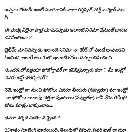
అస్సలు లేదండీ. అంటే సుందరానికీ చాలా రిఫ్రషింగ్ హార్ట్ వార్మింగ్ మూ
వీ.
ఈ మధ్య ఏదైనా పాత్ర చూసినప్పుడు ఇలాంటి సినిమా చేసుంటే బావుం
డనిపించిందా ?
జైభీమ్ చూసినప్పుడు ఇలాంటి సినిమా నా కెరీర్ లో వుంటే బావుండని
పించింది. అలాగే తెలుగులో ఇలాంటి కథలు చెప్పాలనిపించింది.
సుందరంలో నజ్రియా ఫోటోగ్రాఫర్ గా కనిపిస్తున్నారు కదా ? మీ ఇంట్లో
ఎవరు బెస్ట్ ఫోటోగ్రాఫర్ ?
నేనే. ఇంట్లో నా మంచి ఫోటోలు ఎవరూ తీయరు (నవ్వుతూ) మా ఇంట్లో
నా ఫోటోలు దాదాపు చెత్తగా వుంటాయి(నవ్వుతూ) కానీ నేను తీసే ఫో
టోలు మాత్రం బావుంటాయి.
దసరా ఎక్కడి వరకూ వచ్చింది ?
25శాతం షూటింగ్ పూర్తయింది. తెలుగులో వస్తున్న పవర్ ఫుల్ రా మూ