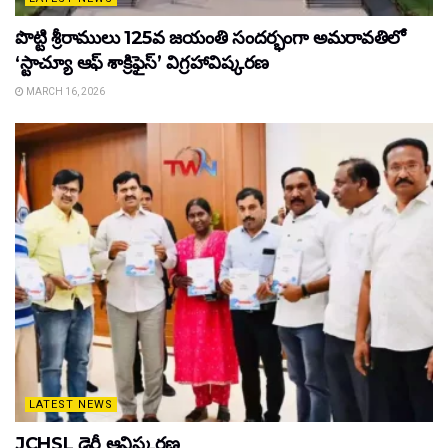
పొట్టి శ్రీరాములు 125వ జయంతి సందర్భంగా అమరావతిలో
‘స్టాచ్యూ ఆఫ్ శాక్రిఫైస్’ విగ్రహావిష్కరణ
MARCH 16, 2026
LATEST NEWS
JCHSL డైరీ ఆవిష్కరణ