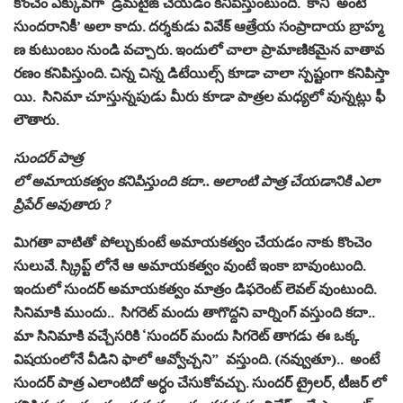
కొంచెం ఎక్కువగా డ్రమటైజ్ చేయడం కనిపిస్తుంటుంది. కానీ ‘అంటే
సుందరానికీ’ అలా కాదు. దర్శకుడు వివేక్ ఆత్రేయ సంప్రాదాయ బ్రాహ్మ
ణ కుటుంబం నుండి వచ్చారు. ఇందులో చాలా ప్రామాణికమైన వాతావ
రణం కనిపిస్తుంది. చిన్న చిన్న డిటేయిల్స్ కూడా చాలా స్పష్టంగా కనిపిస్తా
యి. సినిమా చూస్తున్నపుడు మీరు కూడా పాత్రల మధ్యలో వున్నట్లు ఫీ
లౌతారు.
సుందర్ పాత్ర
లో అమాయకత్వం కనిపిస్తుంది కదా.. అలాంటి పాత్ర చేయడానికి ఎలా
ప్రిపేర్ అవుతారు ?
మిగతా వాటితో పోల్చుకుంటే అమాయకత్వం చేయడం నాకు కొంచెం
సులువే. స్క్రిప్ట్ లోనే ఆ అమాయకత్వం వుంటే ఇంకా బావుంటుంది.
ఇందులో సుందర్ అమాయకత్వం మాత్రం డిఫరెంట్ లెవల్ వుంటుంది.
సినిమాకి ముందు.. సిగరెట్ మందు తాగొద్దని వార్నింగ్ వస్తుంది కదా..
మా సినిమాకి వచ్చేసరికి ‘సుందర్ మందు సిగరెట్ తాగడు ఈ ఒక్క
విషయంలోనే వీడిని ఫాలో ఆవ్వోచ్చని” వస్తుంది. (నవ్వుతూ).. అంటే
సుందర్ పాత్ర ఎలాంటిదో అర్ధం చేసుకోవచ్చు. సుందర్ ట్రైలర్, టీజర్ లో