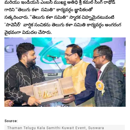
మరియు ఇండియన్ ఎంబసీ ముఖ్య అతిధి శ్రీ కమల్ సింగ్ రాథోడ్
గారిని “తెలుగు కళా సమితి” కార్యవర్గం జ్ఞాపికలతో
సత్కరించారు. “తెలుగు కళా సమితి” స్మారక చిహ్నమైనటువంటి
‘సావెనీర్’ వార్షిక సంచికను తెలుగు కళా సమితి కార్యవర్గం అంగరంగ
వైభవంగా విడుదల చేసారు.
Source:
Thaman Telugu Kala Samithi Kuwait Event, Suswara