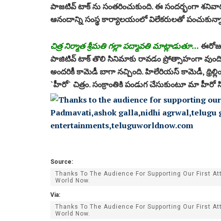
పాజ‌టివ్ టాక్ ను సంత‌రించుకుంది. ఈ సంద‌ర్భంగా శ‌నివా
ఆనందాన్ని సంస్థ కార్యాల‌యంలో విలేక‌రుల‌తో పంచుకున్న
చిత్ర నిర్మాత శ్రీ‌మ‌తి గల్లా పద్మావతి మాట్లాడుతూ…
ఈరోజు ద
పాజిటివ్ టాక్ తొలి సినిమాకు రావ‌డం ప్రోత్సాహంగా వుంది.
అంద‌రికీ కామెడీ బాగా న‌చ్చింది. హిలేరియ‌స్ కామెడీ, థ్రిల్ల
`హీరో` చిత్రం. సంక్రాంతికి పండుగ చేసుకుంటూ మా హీర
Source:
Thanks To The Audience For Supporting Our First At
World Now.
Via:
Thanks To The Audience For Supporting Our First At
World Now.