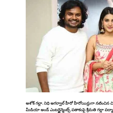
అశోక్ గల్లా. నిధి అగర్వాల్ హీరో హీరోయిన్లుగా న‌టించిన చిత
మీడియా అండ్ ఎంటర్టైన్మెంట్స్ ప‌తాకంపై శ్రీ‌మ‌తి గల్లా 