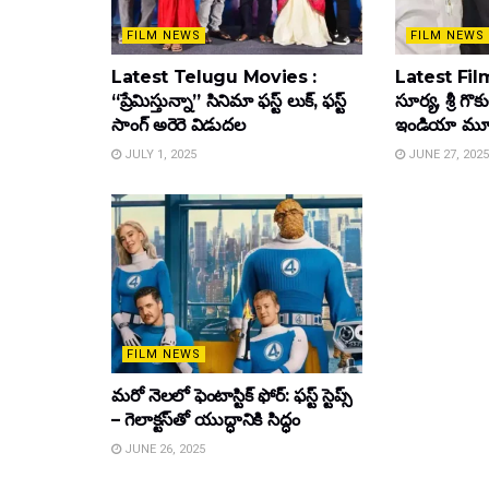
FILM NEWS
FILM NEWS
Latest Telugu Movies :
Latest Film
“ప్రేమిస్తున్నా” సినిమా ఫస్ట్ లుక్, ఫస్ట్
సూర్య, శ్రీ గొ
సాంగ్ అరెరె విడుదల
ఇండియా మూవీ ట
JULY 1, 2025
JUNE 27, 2025
FILM NEWS
మరో నెలలో ఫెంటాస్టిక్ ఫోర్: ఫస్ట్ స్టెప్స్
– గెలాక్టస్‌తో యుద్ధానికి సిద్ధం
JUNE 26, 2025