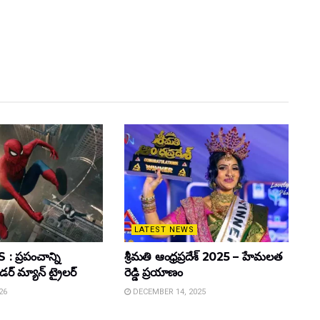
LATEST NEWS
 ప్రపంచాన్ని
శ్రీమతి ఆంధ్రప్రదేశ్ 2025 – హేమలత
ైడర్ మ్యాన్ ట్రైలర్
రెడ్డి ప్రయాణం
26
DECEMBER 14, 2025