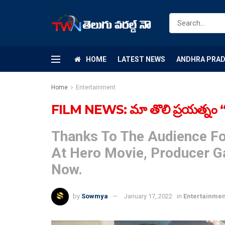
HOME
LATEST NEWS
ANDHRA PRA
Home
Entertainment
FILM NEWS: మా తొలి ప్ర‌య‌త్నం “హీరో” 
Thanks To The Audience Fo
At Hero Movie, Producer G
Now.
by
Sowmya
January 17, 2022
in
Entertainmen