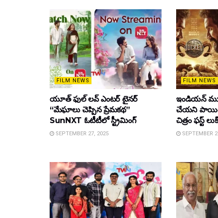
FILM NEWS
FILM NEWS
యూత్ ఫుల్ లవ్ ఎంటర్ టైనర్
ఇండియన్ మూ
“మేఘాలు చెప్పిన ప్రేమకథ”
చేయని పాయింట
SunNXT ఓటీటీలో స్ట్రీమింగ్
చిత్రం ఫస్ట్ లుక
SEPTEMBER 27, 2025
SEPTEMBER 26