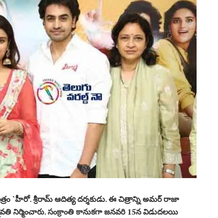
్రం `హీరో. శ్రీ‌రామ్ ఆదిత్య ద‌ర్శ‌కుడు. ఈ చిత్రాన్ని అమర్ రాజా
పద్మావతి నిర్మించారు. సంక్రాంతి కానుక‌గా జనవరి 15న విడుదలయి