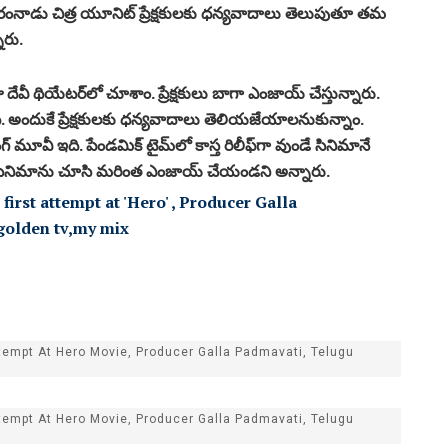
రంనాడు చిత్ర యూనిట్ ప్రేక్ష‌కుల‌కు ధ‌న్య‌వాదాలు తెలుపుతూ త‌మ
ారు.
ేవీ థియేట‌ర్‌లో చూశాం. ప్రేక్ష‌కులు బాగా ఎంజాయ్ చేస్తున్నారు.
 అందుకే ప్రేక్ష‌కుల‌కు ధ‌న్య‌వాదాలు తెలియ‌జేయాల‌నుకున్నాం.
ింగ్ మూవీ ఇది. పేండ‌మిక్ టైమ్‌లో కాస్త రిలీఫ్‌గా వుండే సినిమానే
ో సినిమాను చూసి మ‌రింత ఎంజాయ్ చేయండ‌ని అన్నారు.
tempt At Hero Movie, Producer Galla Padmavati, Telugu
tempt At Hero Movie, Producer Galla Padmavati, Telugu