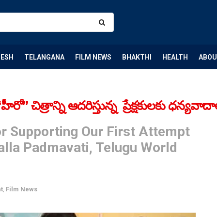
DESH
TELANGANA
FILM NEWS
BHAKTHI
HEALTH
ABOU
చిత్రాన్ని ఆదరిస్తున్న ప్రేక్ష‌కుల‌కు ధ‌న్య‌వాదా
r Supporting Our First Attempt
alla Padmavati, Telugu World
t
,
Film News