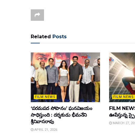
Related
Posts
FILM NEWS
FILM NEWS
‘పరమపద సోపానం’ ఘనవిజయం
FILM NEWS :
సాధిస్తుంది : దర్శకుడు భీమనేని
ఊపేస్తున్న స్ప
శ్రీనివాసరావు
MARCH 27, 20
APRIL 21, 2026