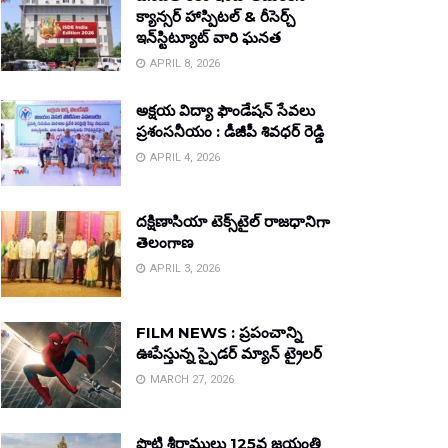
క్యాన్సర్ హాస్పిటల్ & రీసెర్చ్
ఇన్‌స్టిట్యూట్ వారి ఘనత
APRIL 8, 2026
అక్షయ విద్యా ఫౌండేషన్ సేవలు
ప్రశంసనీయం : డీజీపీ శివధర్ రెడ్డి
APRIL 4, 2026
దక్షిణాసియా టెక్స్‌టైల్ రాజధానిగా
తెలంగాణ
APRIL 3, 2026
FILM NEWS : ప్రపంచాన్ని
ఊపేస్తున్న స్పైడర్ మ్యాన్ ట్రైలర్
MARCH 27, 2026
పొట్టి శ్రీరాములు 125వ జయంతి