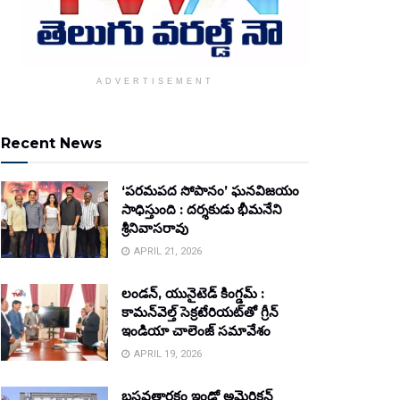
ADVERTISEMENT
Recent News
‘పరమపద సోపానం’ ఘనవిజయం
సాధిస్తుంది : దర్శకుడు భీమనేని
శ్రీనివాసరావు
APRIL 21, 2026
లండన్, యునైటెడ్ కింగ్డమ్ :
కామన్‌వెల్త్ సెక్రటేరియట్‌తో గ్రీన్
ఇండియా చాలెంజ్ సమావేశం
APRIL 19, 2026
బసవతారకం ఇండో అమెరికన్