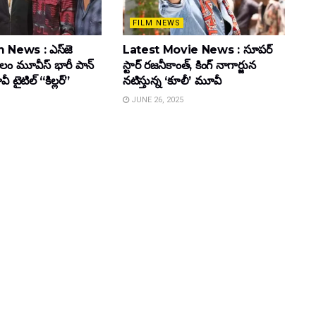
FILM NEWS
 News : ఎస్‌జె
Latest Movie News : సూపర్
కులం మూవీస్‌ భారీ పాన్‌
స్టార్ రజనీకాంత్, కింగ్ నాగార్జున
ైటిల్ “కిల్లర్”
నటిస్తున్న ‘కూలీ’ మూవీ
JUNE 26, 2025