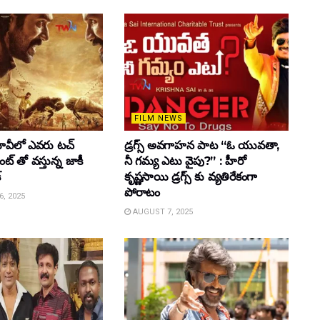
FILM NEWS
వీలో ఎవరు టచ్
డ్రగ్స్ అవగాహన పాట “ఓ యువతా,
్ తో వస్తున్న జాకీ
నీ గమ్య ఎటు వైపు?” : హీరో
్
కృష్ణసాయి డ్రగ్స్ కు వ్యతిరేకంగా
పోరాటం
, 2025
AUGUST 7, 2025