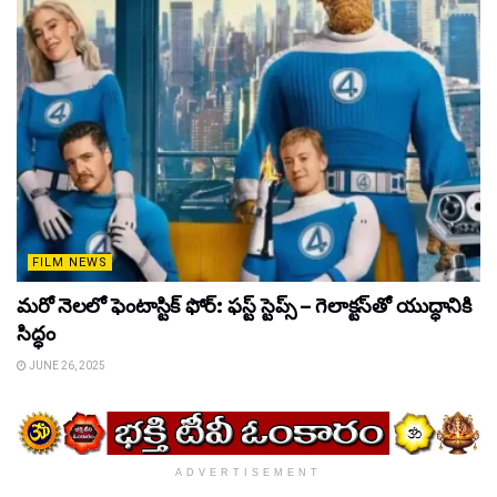
FILM NEWS
మరో నెలలో ఫెంటాస్టిక్ ఫోర్: ఫస్ట్ స్టెప్స్ – గెలాక్టస్‌తో యుద్ధానికి
సిద్ధం
JUNE 26, 2025
ADVERTISEMENT