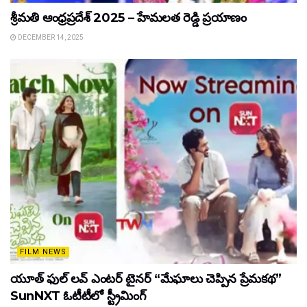
శ్రీమతి ఆంధ్రప్రదేశ్ 2025 – హేమలత రెడ్డి ప్రయాణం
DECEMBER 14, 2025
FILM NEWS
యూత్ ఫుల్ లవ్ ఎంటర్ టైనర్ “మేఘాలు చెప్పిన ప్రేమకథ”
SunNXT ఓటీటీలో స్ట్రీమింగ్