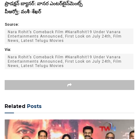
ప్రొడక్షన్ బ్యానర్: వానర ఎంటర్‌టైన్‌మెంట్స్
పీఆర్వో: వంశీ-శేఖర్
Source:
Nara Rohit’s Comeback Film #NaraRohit19 Under Vanara
Entertainments Announced, First Look on July 24th, Film
News, Latest Telugu Movies
Via:
Nara Rohit’s Comeback Film #NaraRohit19 Under Vanara
Entertainments Announced, First Look on July 24th, Film
News, Latest Telugu Movies
Related
Posts