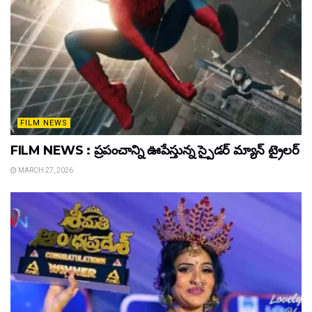
FILM NEWS
FILM NEWS : ప్రపంచాన్ని ఊపేస్తున్న స్పైడర్ మ్యాన్ ట్రైలర్
MARCH 27, 2026