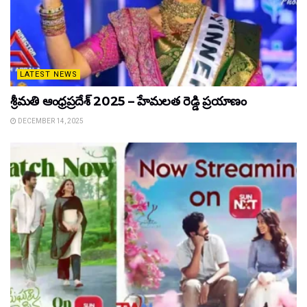
LATEST NEWS
శ్రీమతి ఆంధ్రప్రదేశ్ 2025 – హేమలత రెడ్డి ప్రయాణం
DECEMBER 14, 2025