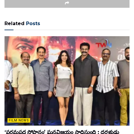
Related
Posts
FILM NEWS
‘పరమపద సోపానం’ ఘనవిజయం సాధిస్తుంది : దర్శకుడు