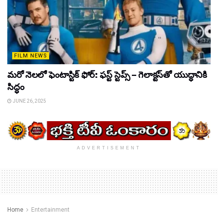
FILM NEWS
మరో నెలలో ఫెంటాస్టిక్ ఫోర్: ఫస్ట్ స్టెప్స్ – గెలాక్టస్‌తో యుద్ధానికి
సిద్ధం
JUNE 26, 2025
ADVERTISEMENT
Home
Entertainment