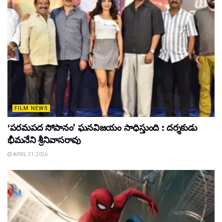
FILM NEWS
‘పరమపద సోపానం’ ఘనవిజయం సాధిస్తుంది : దర్శకుడు
భీమనేని శ్రీనివాసరావు
APRIL 21, 2026