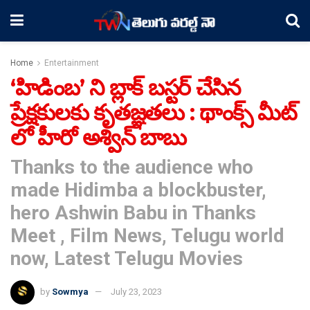
Home
Entertainment
‘హిడింబ’ ని బ్లాక్ బస్టర్ చేసిన
ప్రేక్షకులకు కృతజ్ఞతలు : థాంక్స్ మీట్
లో హీరో అశ్విన్ బాబు
Thanks to the audience who
made Hidimba a blockbuster,
hero Ashwin Babu in Thanks
Meet , Film News, Telugu world
now, Latest Telugu Movies
by
Sowmya
July 23, 2023