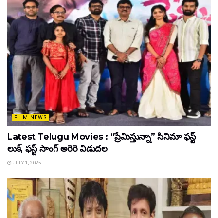
FILM NEWS
Latest Telugu Movies : “ప్రేమిస్తున్నా” సినిమా ఫస్ట్
లుక్, ఫస్ట్ సాంగ్ అరెరె విడుదల
JULY 1, 2025