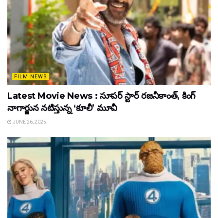
FILM NEWS
Latest Movie News : సూపర్ స్టార్ రజనీకాంత్, కింగ్
నాగార్జున నటిస్తున్న ‘కూలీ’ మూవీ
JUNE 26, 2025