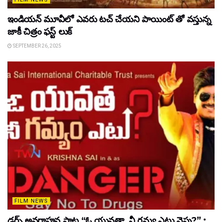
ఇండియన్ మూవీలో ఎవరు టచ్ చేయని పాయింట్ తో వస్తున్న
జాకీ చిత్రం ఫస్ట్ లుక్
SEPTEMBER 26, 2025
FILM NEWS
డ్రగ్స్ అవగాహన పాట “ఓ యువతా, నీ గమ్య ఎటు వైపు?” :