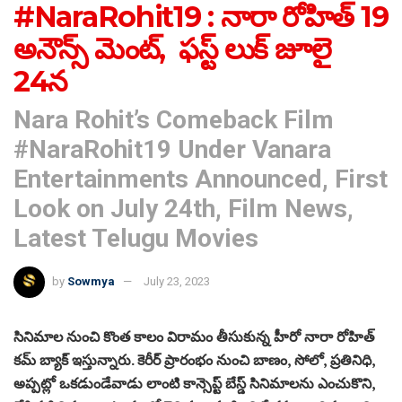
#NaraRohit19 : నారా రోహిత్ 19
అనౌన్స్ మెంట్, ఫస్ట్ లుక్ జూలై
24న
Nara Rohit’s Comeback Film
#NaraRohit19 Under Vanara
Entertainments Announced, First
Look on July 24th, Film News,
Latest Telugu Movies
by
Sowmya
July 23, 2023
సినిమాల నుంచి కొంత కాలం విరామం తీసుకున్న హీరో నారా రోహిత్
కమ్ బ్యాక్ ఇస్తున్నారు. కెరీర్ ప్రారంభం నుంచి బాణం, సోలో, ప్రతినిధి,
అప్పట్లో ఒకడుండేవాడు లాంటి కాన్సెప్ట్ బేస్డ్ సినిమాలను ఎంచుకొని,