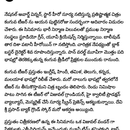
నేషనల్ అవార్డ్ విన్నర్, స్టార్ హీరో సూర్య నటిస్తున్న ప్రతిష్టాత్మక చిత్రం
కంగువ టీజర్ ను ఆయన పుట్టినరోజు సందర్భంగా ఆదివారం విడుదల
చేశారు. ఈ సినిమాను భారీ నిర్మాణ విలువలతో ప్రముఖ నిర్మాణ
సంస్థలు స్టూడియో గ్రీన్, యూవీ క్రియేషన్స్ నిర్మిస్తున్నాయి. బాలీవుడ్
తార దిశా పటానీ హీరోయిన్ గా నటిస్తోంది. చారిత్రక నేపథ్యంతో బ్లాక్
బస్టర్ డైరెక్టర్ శివ రూపొందిస్తున్నారు. పాన్ వరల్డ్ మూవీగా మొత్తం పది
భాషల్లో తెరకెక్కుతున్న కంగువ త్రీడీలో ప్రేక్షకుల ముందుకు రానుంది.
కంగువ టీజర్ ప్రస్తుతం ఇంగ్లీష్, హిందీ, తమిళ, తెలుగు, కన్నడ,
మలయాళ భాషల్లో రిలీజ్ చేశారు. మరో నాలుగు భాషల్లో త్వరలోనే
టీజర్ ను తీసుకొస్తామని చిత్ర బృందం తెలిపారు. రెండు నిమిషాల
పాటు సాగిన ఈ టీజర్ లో విజువల్ గ్రాండియర్, హై క్వాలిటీ ప్రొడక్షన్
వ్యాల్యూస్, మెస్మరైజ్ చేసే సూర్య స్క్రీన్ ప్రెజెన్స్ ఆకట్టుకున్నాయి. దేవి
శ్రీ ప్రసాద్ బ్యాక్ గ్రౌండ్ స్కోర్ మరో ఆకర్షణ అయ్యింది.
ప్రస్తుతం చిత్రీకరణలో ఉన్న ఈ సినిమాను ఒక విజువల్ వండర్ గా
ప్రేక్షకులకు ఎక్సీపిరియన్స్ ఇచ్చేందుకు మూవీ టీమ్ శ్రమిస్తోంది. టాప్