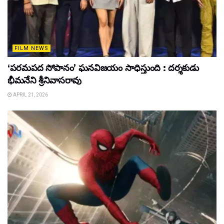
FILM NEWS
‘పరమపద సోపానం’ ఘనవిజయం సాధిస్తుంది : దర్శకుడు
భీమనేని శ్రీనివాసరావు
APRIL 21, 2026