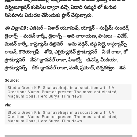
డిస్ట్రిబ్యూషన్ కంపెనీల ద్వారా వచ్చే ఏడాది సమ్మర్ లో కంగువ
సినిమాను విడుదల చేసేందుకు ప్లాన్ చేస్తున్నారు.
ఈ చిత్రానికి :
ఎడిటర్ – నిశాద్ యూసుఫ్, యాక్షన్ – సుప్రీమ్ సుందర్,
డైలాగ్స్ – మదన్ కార్కే, డైలాగ్స్ – ఆది నారాయణ, పాటలు – వివేక్,
మదన్ కార్కే, కాస్ట్యూమ్ డిజైనర్ – అను వర్థన్, దష్ట పిల్లై, కాస్ట్యూమ్స్ –
రాజన్, కొరియోగ్రఫీ – శోభి, ఎగ్జిక్యూటివ్ ప్రొడ్యూసర్ – ఏ జే రాజా, కో
ప్రొడ్యూసర్ – నేహా జ్ఞానవేల్ రాజా, పీఆర్వో – జీఎస్కే మీడియా,
ప్రొడ్యూసర్స్ – కేఈ జ్ఞానవేల్ రాజా, వంశీ, ప్రమోద్, దర్శకత్వం – శివ
Source:
Studio Green K.E. Gnanavelraja in association with UV
Creations Vamsi Pramod present The most anticipated,
Magnum Opus, Hero Surya, Film News
Via:
Studio Green K.E. Gnanavelraja in association with UV
Creations Vamsi Pramod present The most anticipated,
Magnum Opus, Hero Surya, Film News