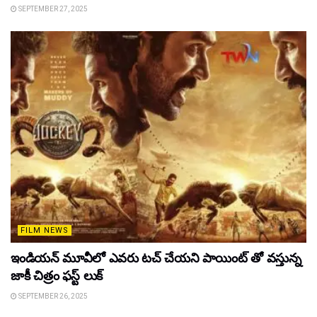
SEPTEMBER 27, 2025
FILM NEWS
ఇండియన్ మూవీలో ఎవరు టచ్ చేయని పాయింట్ తో వస్తున్న
జాకీ చిత్రం ఫస్ట్ లుక్
SEPTEMBER 26, 2025