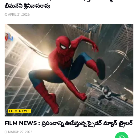
భీమనేని శ్రీనివాసరావు
APRIL 21, 2026
FILM NEWS
FILM NEWS : ప్రపంచాన్ని ఊపేస్తున్న స్పైడర్ మ్యాన్ ట్రైలర్
MARCH 27, 2026