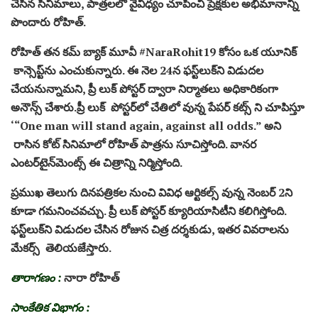
చేసిన సినిమాలు, పాత్రలలో వైవిధ్యం చూపించి ప్రేక్షకుల అభిమానాన్ని
పొందారు రోహిత్.
రోహిత్ తన కమ్ బ్యాక్ మూవీ #NaraRohit19 కోసం ఒక యూనిక్
కాన్సెప్ట్‌ను ఎంచుకున్నారు. ఈ నెల 24న ఫస్ట్‌లుక్‌ని విడుదల
చేయనున్నామని, ప్రీ లుక్‌ పోస్టర్‌ ద్వారా నిర్మాతలు అధికారికంగా
అనౌన్స్ చేశారు.ప్రీ లుక్ పోస్టర్‌లో చేతిలో వున్న పేపర్ కట్స్ ని చూపిస్తూ
‘“One man will stand again, against all odds.” అని
రాసిన కోట్ సినిమాలో రోహిత్ పాత్రను సూచిస్తోంది. వానర
ఎంటర్‌టైన్‌మెంట్స్ ఈ చిత్రాన్ని నిర్మిస్తోంది.
ప్రముఖ తెలుగు దినపత్రికల నుంచి వివిధ ఆర్టికల్స్ వున్న నెంబర్ 2ని
కూడా గమనించవచ్చు. ప్రీ లుక్ పోస్టర్ క్యూరియాసిటీని కలిగిస్తోంది.
ఫస్ట్‌లుక్‌ని విడుదల చేసిన రోజున చిత్ర దర్శకుడు, ఇతర వివరాలను
మేకర్స్ తెలియజేస్తారు.
తారాగణం :
నారా రోహిత్
సాంకేతిక విభాగం :