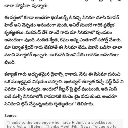
చాలా హ్యాపీగా వున్నారు.
ఈ వర్షంలో కూడా అందరూ థియేటర్స్ కి వచ్చి సినిమా చూసి సూపర్
హిట్ అని చెప్పడం ఆనందంగా వుంది. అనిల్ సుంకర గారికి ప్రత్యేక
కృతజ్ఞతలు. మకరంద్ దేశ్ పాండే గారు మా సినిమాలో వుండటం
అనందంగా వుంది. నందిత శ్వేత, రఘు అన్న ఎంతగానో సపోర్ట్ చేశారు.
మా నిర్మాత శ్రీధర్ గారు లేకపోతే ఈ సినిమా లేదు. వికాస్ బడిసా చాలా
మంచి మ్యూజిక్ ఇచ్చారు. ఆయనకి మంచి పేరు రావడం ఆనందంగా
వుంది.
కళ్యాణ్ గారు అద్భుతమైన డైలాగ్స్ రాశారు. నేను ఈ సినిమా గురించి
ఒక ముఖ్యమైన విషయం చెప్పాలి. ఇంటర్వెల్ తర్వాత వచ్చే ఫస్ట్ సీన్ ని
ఎవరూ మిస్ అవ్వద్దు. అందులో స్క్రీన్ ప్లే థ్రిల్ వుంటుంది. అది మిస్
ఐతే మళ్ళీ సినిమాలోకి రావడానికి కొంచెం టైం పడుతుంది. అందరూ
సినిమాని బ్లెస్ చేస్తున్నందుకు కృతజ్ఞతలు’’ తెలిపారు.
Source:
Thanks to the audience who made Hidimba a blockbuster,
hero Ashwin Babu in Thanks Meet ,Film News, Telugu world