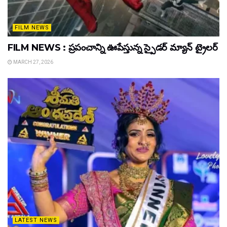
FILM NEWS
FILM NEWS : ప్రపంచాన్ని ఊపేస్తున్న స్పైడర్ మ్యాన్ ట్రైలర్
MARCH 27, 2026
LATEST NEWS