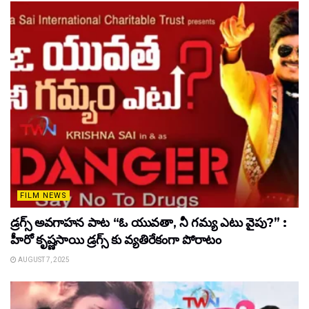
FILM NEWS
డ్రగ్స్ అవగాహన పాట “ఓ యువతా, నీ గమ్య ఎటు వైపు?” :
హీరో కృష్ణసాయి డ్రగ్స్ కు వ్యతిరేకంగా పోరాటం
AUGUST 7, 2025