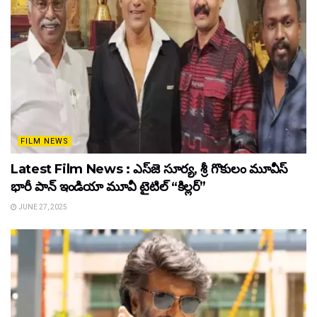
FILM NEWS
Latest Film News : ఎస్‌జె సూర్య, శ్రీ గొకులం మూవీస్‌
భారీ పాన్‌ ఇండియా మూవీ టైటిల్ “కిల్లర్”
JUNE 27, 2025