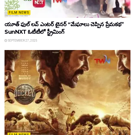
FILM NEWS
యూత్ ఫుల్ లవ్ ఎంటర్ టైనర్ “మేఘాలు చెప్పిన ప్రేమకథ”
SunNXT ఓటీటీలో స్ట్రీమింగ్
SEPTEMBER 27, 2025
FILM NEWS