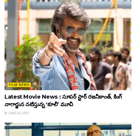
FILM NEWS
Latest Movie News : సూపర్ స్టార్ రజనీకాంత్, కింగ్
నాగార్జున నటిస్తున్న ‘కూలీ’ మూవీ
JUNE 26, 2025