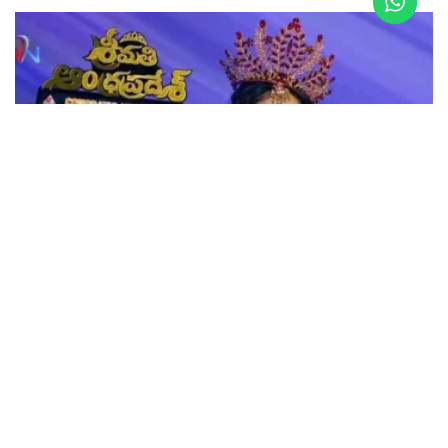
LATEST NEWS
శ్రీమతి ఆంధ్రప్రదేశ్ 2025 – హేమలత రెడ్డి ప్రయాణం
DECEMBER 14, 2025