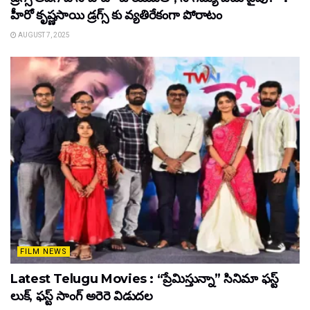
హీరో కృష్ణసాయి డ్రగ్స్ కు వ్యతిరేకంగా పోరాటం
AUGUST 7, 2025
FILM NEWS
Latest Telugu Movies : “ప్రేమిస్తున్నా” సినిమా ఫస్ట్
లుక్, ఫస్ట్ సాంగ్ అరెరె విడుదల