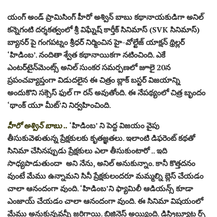
యంగ్ అండ్ ప్రామిసింగ్ హీరో అశ్విన్ బాబు కథానాయకుడిగా అనిల్
కన్నెగంటి దర్శకత్వంలో శ్రీ విఘ్నేష్ కార్తీక్ సినిమాస్ (SVK సినిమాస్)
బ్యానర్‌ పై గంగపట్నం శ్రీధర్ నిర్మించిన హై-వోల్టేజ్ యాక్షన్ థ్రిల్లర్
‘హిడింబ’. నందితా శ్వేత కథానాయికగా నటించింది. ఎకే
ఎంటర్‌టైన్‌మెంట్స్ అనిల్ సుంకర సమర్పణలో జూలై 20న
ప్రపంచవ్యాప్తంగా విడుదలైన ఈ చిత్రం బ్లాక్ బస్టర్ విజయాన్ని
అందుకొని సక్సెస్ ఫుల్ గా రన్ అవుతోంది. ఈ నేపథ్యంలో చిత్ర బృందం
‘థాంక్ యూ మీట్’ని నిర్వహించింది.
హీరో అశ్విన్ బాబు ..
‘హిడింబ’ ని పెద్ద విజయం వైపు
తీసుకువెళుతున్న ప్రేక్షకులకు కృతజ్ఞతలు. ఇలాంటి డిఫరెంట్ కథతో
సినిమా చేసినప్పుడు ప్రేక్షకులు ఎలా తీసుకుంటారో .. ఇది
సాధ్యపాడుతుందా అని నేను, అనిల్ అనుకున్నాం. కానీ కొత్తదనం
వుంటే మేము ఉన్నామని సినీ ప్రేక్షకులందరూ మమ్మల్ని బ్లెస్ చేయడం
చాలా ఆనందంగా వుంది. ‘హిడింబ’ని ఫ్యామిలీ ఆడియన్స్ కూడా
ఎంజాయ్ చేయడం చాలా ఆనందంగా వుంది. ఈ సినిమా విషయంలో
మేము అనుకున్నవన్నీ జరిగాయి. బిజినెస్ అయ్యింది. డిస్ట్రిబ్యూట ర్స్