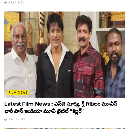
JULY 1, 2025
FILM NEWS
Latest Film News : ఎస్‌జె సూర్య, శ్రీ గొకులం మూవీస్‌
భారీ పాన్‌ ఇండియా మూవీ టైటిల్ “కిల్లర్”
JUNE 27, 2025